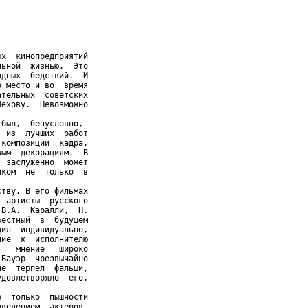
х  кинопредприятий

ьной  жизнью.  Это

дных  бедствий.  И

 место и во  время

тельных  советских

ехову.  Невозможно

был,  безусловно,

 из  лучших  работ

композиции  кадра,

ым  декорациям.  В

 заслуженно  может

ком  не  только  в

тву. В его фильмах

 артисты  русского

В.А.  Каралли,  Н.

естный  в  будущем

ил  индивидуально,

ие  к  исполнителю

   мнение   широко

Бауэр  чрезвычайно

е  терпел  фальши,

довлетворяло  его,

  только  пышности

ведением  актеров,
