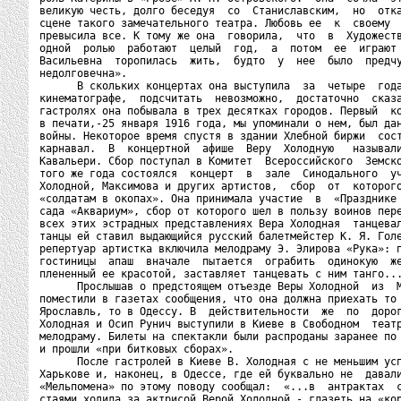
великую честь, долго беседуя  со  Станиславским,  но  отка
сцене такого замечательного театра. Любовь ее  к  своему  
превысила все. К тому же она  говорила,  что  в  Художеств
одной  ролью  работают  целый  год,  а  потом  ее  играют 
Васильевна  торопилась  жить,  будто  у  нее  было  предчу
недолговечна».

      В скольких концертах она выступила  за  четыре  года
кинематографе,  подсчитать  невозможно,  достаточно  сказа
гастролях она побывала в трех десятках городов. Первый  ко
в печати,-25 января 1916 года, мы упоминали о нем, был дан
войны. Некоторое время спустя в здании Хлебной биржи  сост
карнавал.  В  концертной  афише  Веру  Холодную   называли
Кавальери. Сбор поступал в Комитет  Всероссийского  Земско
того же года состоялся  концерт  в  зале  Синодального  уч
Холодной, Максимова и других артистов,  сбор  от  которого
«солдатам в окопах». Она принимала участие  в  «Празднике 
сада «Аквариум», сбор от которого шел в пользу воинов пере
всех этих эстрадных представлениях Вера Холодная  танцевал
танцы ей ставил выдающийся русский балетмейстер К. Я. Голе
репертуар артистка включила мелодраму Э. Элирова «Рука»: п
гостиницы  апаш  вначале  пытается  ограбить  одинокую  же
плененный ее красотой, заставляет танцевать с ним танго...
      Прослышав о предстоящем отъезде Веры Холодной  из  М
поместили в газетах сообщения, что она должна приехать то 
Ярославль, то в Одессу. В  действительности  же  по  дорог
Холодная и Осип Рунич выступили в Киеве в Свободном  театр
мелодраму. Билеты на спектакли были распроданы заранее по 
и прошли «при битковых сборах».

      После гастролей в Киеве В. Холодная с не меньшим усп
Харькове и, наконец, в Одессе, где ей буквально не  давали
«Мельпомена» по этому поводу сообщал:  «...в  антрактах  с
стаями ходила за актрисой Верой Холодной - глазеть на «кор