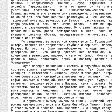
близким  к  современному.  Наконец,  Бауэр   стремился   с
ансамбль. Парадоксально,  что  в  то  время  он  не  счита
участником   театрального   и    кинематографического    д
Станиславскому и его знаменитому утверждению о главенстве 
основной для него была все-таки режиссура. А. Век-Назаров,
творческий путь под руководством Бауэра,  рассказывал,  ка
кадра решительно  все,  что  могло  отвлечь  внимание  зри
важного в развивающейся мизансцене. Он ставил  актера  в  
положение и очень  долго  всматривался  в  него,  пока  на
внешнего  рисунка  образа,  передававшего  те  чувства,  к
героиня или герой.

      По свидетельству известной киноактрисы С. Гославской
актера, процесс его творчества, глубина и верность  пережи
Бауэра. Но  это  не  было  пренебрежение,  отнюдь  нет.  П
доверялся, знал,  что  актер  сделает  все  возможное.  А 
концепции в режиссуре, видимо, у него не  было.  Многие  а
довольны  таким  положением  вещей  и  поэтому  отлично  л
Францевичем".

      Бауэр нередко привлекал к съемкам и случайных людей,
соответствовала  задуманной  идее  фильма.  Так  была  при
Холодная. И естественно, «школа» Бауэра многое дала  актри
с ним более года и снявшейся в восьми  его  фильмах.  Но, 
Софьи Васильевны Холодной, Вера Васильевна, уже  будучи  к
величины, продолжая работать у Бауэра,  сама  стараясь  бы
зрителями, часто  посещала  второстепенные  кинотеатры  Мо
всматривалась  в  киноленты  с  ее  участием,  чутко   при
реагировали на них  зрители.  Актриса  пыталась  разобрать
игре, понять причины своих просчетов и удач.

      Но вернемся к фильму «Жизнь за жизнь». Сценарий  его
роману французского писателя Жоржа Онэ «Серж Панин». Были 
у этого фильма в прокате, так, например, «За каждую слезу 
У зрителей и критики фильм имел грандиозный  успех.  Образ