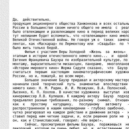
Да,  действительно,

продукция акционерного общества Ханжонкова и всех остальны
России в большинстве своем ничего общего не имела  с  реал
было отвлекающее и развлекающее кино в период великих наро
тут нелишним будет вспомнить, что «отвлекающее» кино имело
Великой Отечественной войны. Не говоря уж о  таких  замеча
лентах, как «Маскарад» по Лермонтову или  «Свадьба»  по  Ч
было жить только бедой.

      Фильм с участием Веры Холодной  «Жизнь  за  жизнь»  
этапным в истории отечественного немого кино...  и  одной 
Евгения Францевича Бауэра по изобразительной культуре, по 
монтажу, выразительности мизансцен, панораме,  многопланов
«Истории мирового кино» Жоржа Садуля сказано,  что  Бауэр 
считаться  первым  настоящим  кинематографическим  художни
России, но и, пожалуй, во всем мире.

      Большое значение Бауэр придавал и актерскому мастерс
начинали свой  творческий  путь  знаменитые  впоследствии 
немого кино: Н. М. Радин, И. И. Мозжухин, В.А. Полонский, 
Лысенко, К. П. Хохлов. В качестве художника  выступал  изв
кинорежиссер Л.В. Кулешов. К каждому актеру  Бауэр  подход
предъявлял разные требования, по-разному  снимал.  Отношен
как  к   простому   натурщику,   послушному   автомату   -
распространенное в нашем киноведении - глубоко ошибочно.  
чутко реагировал на каждое действие и движение актера -  н
ставил перед ним четкие задачи, и, если решение роли не  у
он, как и Станиславский, говорил: «Не верю!».

      Сейчас, просматривая фильмы Бауэра,  поражаешься  не
декораций, которую он очень любил, но  и  естественным  по