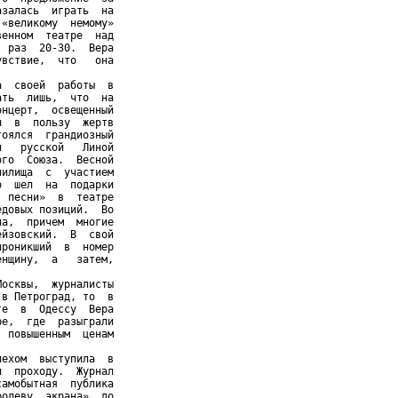
залась  играть  на

«великому  немому»

енном  театре  над

 раз  20-30.  Вера

вствие,  что   она

  своей  работы  в

ть  лишь,  что  на

нцерт,  освещенный

  в  пользу  жертв

оялся  грандиозный

   русской   Линой

го  Союза.  Весной

илища  с  участием

  шел  на  подарки

 песни»  в  театре

довых позиций.  Во

а,  причем  многие

йзовский.  В  свой

роникший  в  номер

нщину,  а   затем,



осквы,  журналисты

в Петроград, то  в

е  в  Одессу  Вера

е,  где  разыграли

 повышенным  ценам

ехом  выступила  в

  проходу.  Журнал

амобытная  публика

олеву  экрана»  до
