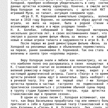
Холодной, приобрел особенную убедительность в силу  соотве
данных артистки искомому характеру. Конечно, в смысле акте
Вера Холодная  не  могла  соперничать  с  артисткой  МХТ  
игравшей Мусю, но талант, интуиция совершили чудо.

      «Игра Л. М. Кореневой внимательно следилась,  волнов
писал в 1918 году Воронин, но запоминался образ другой гер
играла,  но  жила  на  экране,  была  в  родной  стихии  и
возникающих из мрака и в мрак уходящих теней» '".

Н.  А.  Болобан,  собиравший  о  Вере  Холодной  материалы
нескольких десятков лет, в своих воспоминаниях пишет, что 
смотрел в разное время фильм «Жизнь за  жизнь»  и  каждый 
новые и новые штрихи таланта и задушевности в игре В. В. Х
      После первых же дней демонстрации фильма «Жизнь  за 
Холодной на рекламных афишах и объявлениях переместилось  
на первое, ранее занимаемое Л. Кореневой. Так она стала  к
величины и заняла трон «королевы экрана».

      Веру Холодную знали и любили как киноактрису, но не 
что наиболее полно она раскрывалась в своих  концертных  в
К. Станиславский считал ее возможной исполнительницей  Кат
великий режиссер и педагог,  судя  по  всему,  видел  у  к
настоящей драматической актрисы. Газета «Театр» в то время
артисты речевой сцены идут в киноателье. Здесь наоборот: а
в речевой театр. Это  уже  не  первый  опыт  г-жи  Холодно
артистка провела в частных  гастролях  по  подмосковной  п
практически ознакомиться с условиями обычной сцены перед  
в труппу студии Художественного  театра,  куда  артистка  
Станиславским еще в прошлом сезоне».

      В одном из своих писем С. Холодная вспоминает, как  
того, как Вера Васильевна проработала год или немного боль
пригласил к себе в Художественный театр Станиславский и пр
роль Катерины в «Грозе» А. Н. Островского.  Она  сочла  эт