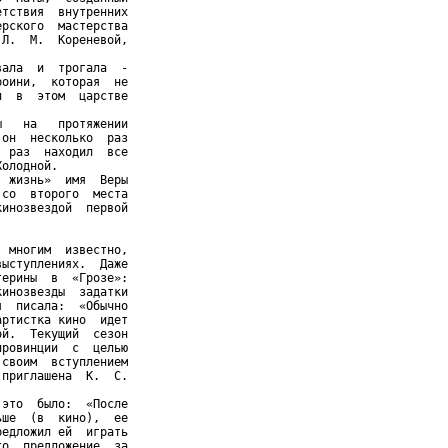
тствия  внутренних

рского  мастерства

Л.  М.  Кореневой,

ала  и  трогала  -

оини,  которая  не

  в  этом  царстве

   на   протяжении

он  несколько  раз

 раз  находил  все

олодной.

 жизнь»  имя  Веры

со  второго  места

инозвездой  первой

 многим  известно,

ыступлениях.  Даже

ерины  в  «Грозе»:

инозвезды  задатки

  писала:  «Обычно

ртистка кино  идет

й.  Текущий  сезон

ровинции  с  целью

своим  вступлением

приглашена  К.  С.

это  было:  «После

ше  (в  кино),  ее

едложил ей  играть

о  предложение  за
