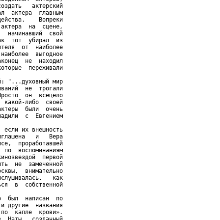
оздать   актерский

л  актера  главным

ейства.    Вопреки

актера  на  сцене,

  начинавший  свой

к  тот  убирал  из

теля  от  наиболее

наиболее  выгодное

конец  не  находил

оторые  переживали

: "...духовный мир

ваний  не  трогали

росто  он  всецело

 какой-либо  своей

ктеры  были  очень

адили  с  Евгением

 если их внешность

глашена   и   Вера

се,  проработавшей

 по  воспоминаниям

инозвездой  первой

ть  не  замеченной

сквы,  внимательно

слушивалась,   как

ся  в  собственной

  был  написан  по

и другие  названия

по  капле  крови».

  Наты,  созданный
