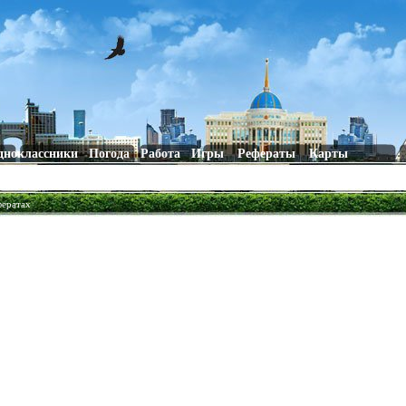
дноклассники
Погода
Работа
Игры
Рефераты
Карты
фератах