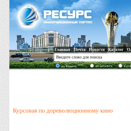
Главная
Почта
Новости
Каталог
О
new!
по каталогу
в ре
по Казнету
Курсовая по дореволюционному кино