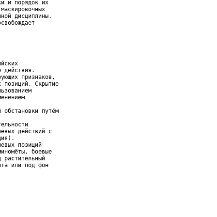
и и порядок их

маскировочных

ной дисциплины.

свобождает

йских

 действия.

ующих признаков,

 позиций. Скрытие

ьзованием

енением

 обстановки путём

ельности

евых действий с

ия).

евых позиций

иномёты, боевые

 растительный

та или под фон
