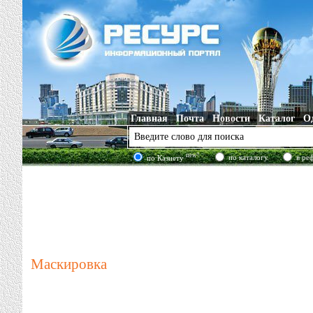
Главная
Почта
Новости
Каталог
О
new!
по каталогу
в ре
по Казнету
Маскировка