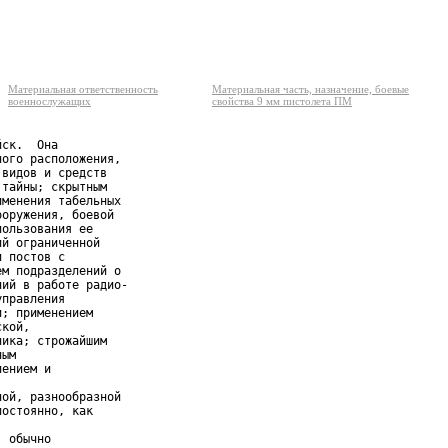
Материальная ответственность
Материальная часть, назначение, боевые
военнослужащих
свойства 9 мм пистолета ПМ
ск.  Она

ого расположения,

видов и средств

тайны; скрытным

менения табельных

оружения, боевой

ользования ее

й ограниченной

 постов с

м подразделений о

ий в работе радио-

правления

; применением

кой,

ика; строжайшим

ым

ением и

ой, разнообразной

остоянно, как

 обычно
