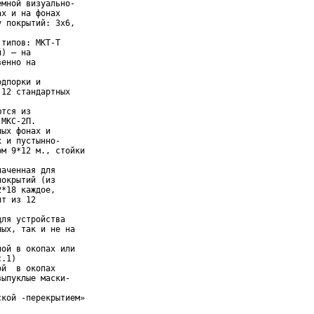
мной визуально-

х и на фонах

 покрытий: 3х6,

типов: МКТ-Т

) – на

енно на

дпорки и

12 стандартных

тся из

МКС-2П.

ых фонах и

 и пустынно-

м 9*12 м., стойки

аченная для

окрытий (из

*18 каждое,

т из 12

ля устройства

ых, так и не на

ой в окопах или

.1)

й  в окопах

ыпуклые маски-

кой -перекрытием»
