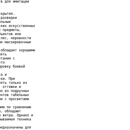
в для имитации

крытия.

разведки

льные

ких искусственных

 предметы,

ъектов или

лес, неровности

е маскировочные

обладает хорошими

ять

тании с

то

ровку боевой

а и

ки. При

ять только из

 оттяжки и

о из подручных

нтов табельных

и с просветами

ми по сравнению

, обладают

 ветра. Однако и

ываемая техника

едназначены для
