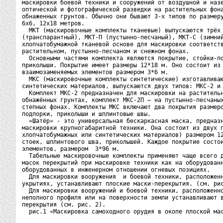
маскировки боевой техники и сооружений от воздушной и назе
оптической и фотографической разведки на растительных фона
обнаженных грунтов. Обычно они бывают 3-х типов по размеру
6х6, 12х18 метров.

  МКТ (маскировочные комплекты тканевые) выпускаются трёх 
(транспарантный), МКТ-П (пустынно-песчаный), МКТ-С (зимний
хлопчатобумажной тканевой основе для маскировки соответств
растительном, пустынно-песчаном и снежном фонах.

  Основными частями комплекта являются покрытие, стойки-по
приколыши. Покрытие имеет размеры 12*18 м. Оно состоит из 
взаимозаменяемых элементов размером 3*6 м.

  МКС (маскировочные комплекты синтетические) изготавливаю
синтетических материалов, выпускаются двух типов: МКС-2 и 
  Комплект МКС-2 предназначен для маскировки на растительн
обнажённых грунтах, комплект МКС-2П – на пустынно-песчаных
степных фонах. Комплекты МКС включают два покрытия размеро
подпорки, приколыши и шплинтовые швы.

  «Шатёр» - это универсальная бескаркасная маска, предназн
маскировки крупногабаритной техники. Она состоит из двух п
хлопчатобумажных или синтетических материалов) размером 12
стоек, шплинтового шва, приколышей. Каждое покрытие состои
элементов, размером  3*96 м.

  Табельные маскировочные комплекты применяют чаще всего д
масок перекрытий при маскировке техники как на оборудованн
оборудованных в инженерном отношении огневых позициях.

  Для маскировки вооружения  и боевой техники, расположенн
укрытиях, устанавливают плоские маски-перекрытия. (см. рис
  Для маскировки вооружений и боевой техники, расположенно
неполного профиля или на поверхности земли устанавливают в
перекрытия (см. рис. 2).

  рис.1 «Маскировка самоходного орудия в окопе плоской мас