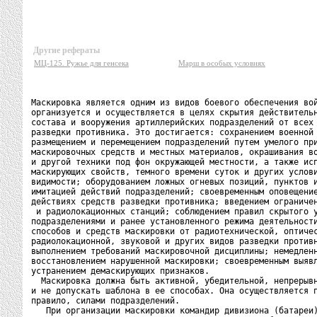
Другие рефераты
МЦ-125. Ружье для генсека
Марш в особых условиях
Маскировка является одним из видов боевого обеспечения вой
организуется и осуществляется в целях скрытия действительн
состава и вооружения артиллерийских подразделений от всех 
разведки противника. Это достигается: сохранением военной 
размещением и перемещением подразделений путем умелого при
маскировочных средств и местных материалов, окрашивания во
и другой техники под фон окружающей местности, а также исп
маскирующих свойств, темного времени суток и других услови
видимости; оборудованием ложных огневых позиций, пунктов и
имитацией действий подразделений; своевременным оповещение
действиях средств разведки противника; введением ограничен
 и радиолокационных станций; соблюдением правил скрытого у
подразделениями и ранее установленного режима деятельности
способов и средств маскировки от радиотехнической, оптичес
радиолокационной, звуковой и других видов разведки противн
выполнением требований маскировочной дисциплины; немедленн
восстановлением нарушенной маскировки; своевременным выявл
устранением демаскирующих признаков.

  Маскировка должна быть активной, убедительной, непрерывн
и не допускать шаблона в ее способах. Она осуществляется п
правило, силами подразделений.

   При организации маскировки командир дивизиона (батареи)