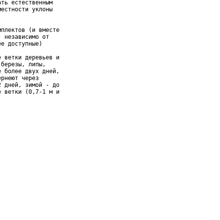
ть естественным

естности уклоны

плектов (и вместе

 независимо от

е доступные)

 ветки деревьев и

березы, липы,

 более двух дней,

рнеют через

 дней, зимой - до

 ветки (0,7-1 м и
