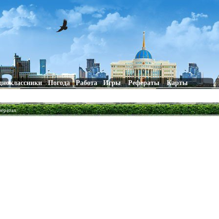
дноклассники
Погода
Работа
Игры
Рефераты
Карты
фератах