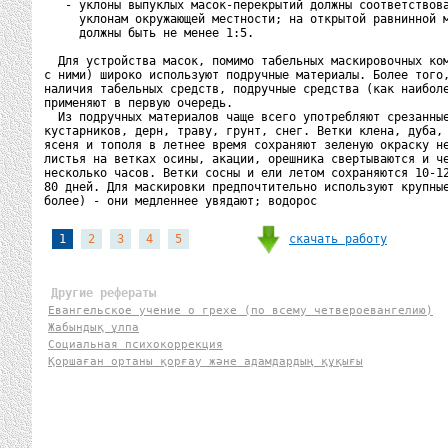
   - уклоны выпуклых масок-перекрытий должны соответствова
     уклонам окружающей местности; на открытой равнинной м
     должны быть не менее 1:5.

  Для устройства масок, помимо табельных маскировочных ком
с ними) широко используют подручные материалы. Более того,
наличия табельных средств, подручные средства (как наиболе
применяют в первую очередь.

  Из подручных материалов чаще всего употребляют срезанные
кустарников, дерн, траву, грунт, снег. Ветки клена, дуба, 
ясеня и тополя в летнее время сохраняют зеленую окраску не
листья на ветках осины, акации, орешника свертываются и че
несколько часов. Ветки сосны и ели летом сохраняются 10-12
80 дней. Для маскировки предпочтительно используют крупные
более) - они медленнее увядают; водорос
скачать работу
1
2
3
4
5
Другие рефераты
Евангельское учение о грехе (по всему четвероевангелию)
Жабындық ұлпа
Социальная психокоррекция
Қоршаған ортаны қорғау және адамдардың құқығы