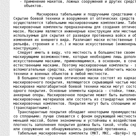
   - применение макетов, ложных сооружений и других средст
     объектов.

           Маскировка табельными и подручными средствами с
Скрытие боевой техники и вооружения от оптических средств 
осуществляется табельными маскировочными комплектами. Табе
маскировочные комплекты предназначены для создания оптичес
масок. Масками являются инженерные конструкции или местные
используемые для скрытия от разведки противника войск и об
изменения их внешнего вида. Различают маски естественные (
рельефа, строения и т.п.) и маски искусственные (инженерны
конструкции).

  Следует иметь в виду, что местность в большинстве своем 
маскирующими возможностями, которые необходимо лишь дополн
искусственными масками, применяющимися, в основном, в соче
естественными масками. Поэтому маскировочные комплекты - э
вспомогательные средства, которые призваны облегчить маски
техники и военных объектов в любой местности.

  В большинстве случаев оптические маски состоят из каркас
маскировочного покрытия, являющегося скрывающей частью мас
маскировке малогабаритной боевой техники маски могут состо
одного покрытия. Основные элементы каркаса - стойки, тяжи,
анкерные опоры. Маскировочное покрытие может быть выполнен
маскировочных материалов или состоять из стандартных элеме
маскировочных комплектов. Покрытия могут быть сплошными ил
(транспарантными).

  Транспарантные покрытия обладают некоторыми преимущества
со сплошными: лучше сливаются с фоном окружающей местности
меньшей массой, более экономичны и устойчивы к воздействию
плотность заполнения покрытия должна быть такой, чтобы скр
или сооружение не обнаруживались разведкой противника.

  Табельные маскировочные комплекты (МКТ, МКС, «Шатёр») пр