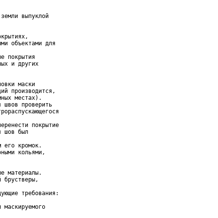
земли выпуклой

крытиях,

ми объектами для

е покрытия

ых и других

овки маски

ий производится,

ных местах).

 швов проверить

рораспускающегося

еренести покрытие

 шов был

 его кромок.

ными кольями,

е материалы.

 брустверы,

ующие требования:

 маскируемого
