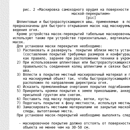
     рис. 2 «Маскировка самоходного орудия на поверхности 
                             маской-перекрытием»

                                    [pic]

  Шплинтовые и быстрораспускающиеся швы, применяемые  в по
предназначены для быстрого открывания масок над маскируемы
ведения огня.

  Кроме устройства масок-перекрытий табельные маскировочны
используют также при устройстве горизонтальных, вертикальн
масок.

  Для установки маски перекрытия необходимо:

  1) Распаковать и развернуть  покрытие вблизи места устан
     (составление покрытий требуемых размеров и конфигурац
     как правило, заранее при расположении техники в укром
  2) При использовании шплинтовых или быстрораспускающихся
     правильность соединения колец шплинтами и связки быст
     шва.

  3) Вплести в покрытие местный маскировочный материал и п
     на маскируемый объект так, чтобы быстрораспускающийся
     расположен по направлению директрисы огня.

  4) Исказить прямолинейные очертания покрытия подгибанием
  5) Прикрепить кромки покрытия к земле приколышами, анкер
     присыпкой грунтом или снегом.

  6) Поставить под маску подпорки, ветки, кусты.

  7) Подогнать покрытие к фону местности, используя местны
  8) Замаскировать местными материалами не закрытые маской
     следы, вытоптанные места.

  При установке масок-перекрытий необходимо выполнять след
   - маскировочное покрытие должно отстоять от поверхности
     объекта не менее чем на 30-50 см.
