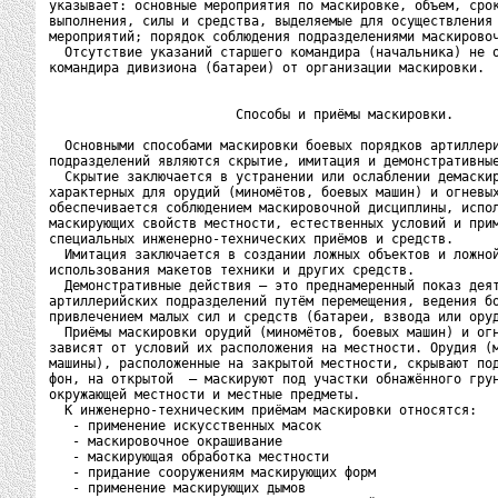
указывает: основные мероприятия по маскировке, объем, срок
выполнения, силы и средства, выделяемые для осуществления 
мероприятий; порядок соблюдения подразделениями маскировоч
  Отсутствие указаний старшего командира (начальника) не о
командира дивизиона (батареи) от организации маскировки.

                        Способы и приёмы маскировки.

  Основными способами маскировки боевых порядков артиллери
подразделений являются скрытие, имитация и демонстративные
  Скрытие заключается в устранении или ослаблении демаскир
характерных для орудий (миномётов, боевых машин) и огневых
обеспечивается соблюдением маскировочной дисциплины, испол
маскирующих свойств местности, естественных условий и прим
специальных инженерно-технических приёмов и средств.

  Имитация заключается в создании ложных объектов и ложной
использования макетов техники и других средств.

  Демонстративные действия – это преднамеренный показ деят
артиллерийских подразделений путём перемещения, ведения бо
привлечением малых сил и средств (батареи, взвода или оруд
  Приёмы маскировки орудий (миномётов, боевых машин) и огн
зависят от условий их расположения на местности. Орудия (м
машины), расположенные на закрытой местности, скрывают под
фон, на открытой  – маскируют под участки обнажённого грун
окружающей местности и местные предметы.

  К инженерно-техническим приёмам маскировки относятся:

   - применение искусственных масок

   - маскировочное окрашивание

   - маскирующая обработка местности

   - придание сооружениям маскирующих форм

   - применение маскирующих дымов
