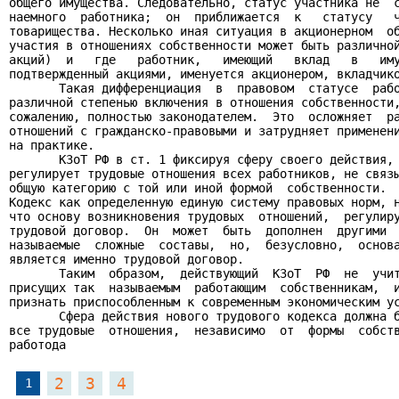
общего имущества. Следовательно, статус участника не  с
наемного  работника;  он  приближается  к   статусу   ч
товарищества. Несколько иная ситуация в акционерном  об
участия в отношениях собственности может быть различной
акций)  и   где   работник,   имеющий   вклад   в   иму
подтвержденный акциями, именуется акционером, вкладчико
       Такая дифференциация  в  правовом  статусе  рабо
различной степенью включения в отношения собственности,
сожалению, полностью законодателем.  Это  осложняет  ра
отношений с гражданско-правовыми и затрудняет применени
на практике.

       КЗоТ РФ в ст. 1 фиксируя сферу своего действия, 
регулирует трудовые отношения всех работников, не связы
общую категорию с той или иной формой  собственности.  
Кодекс как определенную единую систему правовых норм, н
что основу возникновения трудовых  отношений,  регулиру
трудовой договор.  Он  может  быть  дополнен  другими  
называемые  сложные  составы,  но,  безусловно,  основа
является именно трудовой договор.

       Таким  образом,  действующий  КЗоТ  РФ  не  учит
присущих так  называемым  работающим  собственникам,  и
признать приспособленным к современным экономическим ус
       Сфера действия нового трудового кодекса должна б
все трудовые  отношения,  независимо  от  формы  собств
работода
2
3
4
1