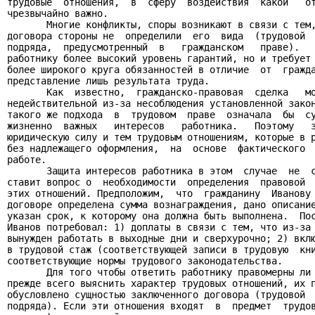
трудовые  отношения,  в  сферу  воздействия  какой   от
чрезвычайно важно.

       Многие конфликты, споры возникают в связи с тем,
договора стороны не  определили  его  вида  (трудовой  
подряда,  предусмотренный  в   гражданском   праве).   
работнику более высокий уровень гарантий, но и требует 
более широкого круга обязанностей в отличие  от  гражда
представление лишь результата труда.

       Как  известно,  гражданско-правовая  сделка   мо
недействительной из-за несоблюдения установленной закон
такого же подхода  в  трудовом  праве  означала  бы  су
жизненно  важных   интересов   работника.   Поэтому   з
юридическую силу и тем трудовым отношениям, которые в р
без надлежащего оформления,  на  основе  фактического  
работе.

       Защита интересов работника в этом  случае  не  с
ставит вопрос о  необходимости  определения  правовой  
этих отношений. Предположим,  что  гражданину  Иванову 
договоре определена сумма вознаграждения, дано описание
указан срок, к которому она должна быть выполнена.  Пос
Иванов потребовал: 1) доплаты в связи с тем, что из-за 
вынужден работать в выходные дни и сверхурочно; 2) вклю
в трудовой стаж (соответствующей записи в трудовую  кни
соответствующие нормы трудового законодательства.

       Для того чтобы ответить работнику правомерны ли 
прежде всего выяснить характер трудовых отношений, их п
обусловлено сущностью заключенного договора (трудовой  
подряда). Если эти отношения входят  в  предмет  трудов