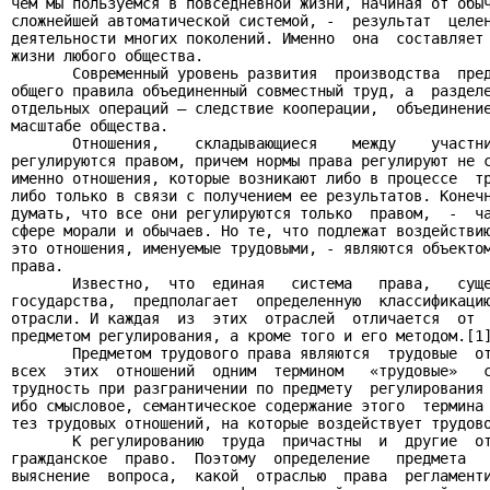
чем мы пользуемся в повседневной жизни, начиная от обыч
сложнейшей автоматической системой, -  результат  целен
деятельности многих поколений. Именно  она  составляет 
жизни любого общества.

       Современный уровень развития  производства  пред
общего правила объединенный совместный труд, а  разделе
отдельных операций – следствие кооперации,  объединение
масштабе общества.

       Отношения,    складывающиеся    между    участни
регулируются правом, причем нормы права регулируют не с
именно отношения, которые возникают либо в процессе  тр
либо только в связи с получением ее результатов. Конечн
думать, что все они регулируются только  правом,  -  ча
сфере морали и обычаев. Но те, что подлежат воздействию
это отношения, именуемые трудовыми, - являются объектом
права.

       Известно,  что  единая   система   права,   суще
государства,  предполагает  определенную  классификацию
отрасли. И каждая  из  этих  отраслей  отличается  от  
предметом регулирования, а кроме того и его методом.[1]
       Предметом трудового права являются  трудовые  от
всех  этих  отношений  одним  термином   «трудовые»   с
трудность при разграничении по предмету  регулирования 
ибо смысловое, семантическое содержание этого  термина 
тез трудовых отношений, на которые воздействует трудово
       К регулированию  труда  причастны  и  другие  от
гражданское  право.  Поэтому  определение   предмета   
выяснение  вопроса,  какой  отраслью  права  регламенти