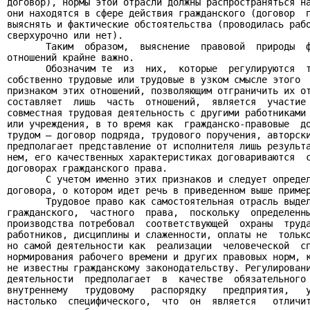
договор), нормы этой отрасли должны распространяться на
они находятся в сфере действия гражданского (договор  п
выяснять и фактические обстоятельства (проводилась рабо
сверхурочно или нет).

       Таким  образом,  выяснение  правовой  природы  ф
отношений крайне важно.

       Обозначим те  из  них,  которые  регулируются  т
собственно трудовые или трудовые в узком смысле этого  
признаком этих отношений, позволяющим отграничить их от
составляет  лишь  часть  отношений,  является  участие 
совместная трудовая деятельность с другими работниками 
или учреждения, в то время как  гражданско-правовые  до
трудом – договор подряда, трудового поручения, авторски
предполагает представление от исполнителя лишь результа
нем, его качественных характеристиках договариваются  с
договорах гражданского права.

       С учетом именно этих признаков и следует определ
договора, о котором идет речь в приведенном выше пример
       Трудовое право как самостоятельная отрасль выдел
гражданского,  частного  права,  поскольку  определенны
производства потребовал  соответствующей  охраны  труда
работников, дисциплины и слаженности, оплаты не  только
но самой деятельности как  реализации  человеческой  сп
нормирования рабочего времени и других правовых норм, к
не известны гражданскому законодательству. Регулировани
деятельности  предполагает  в  качестве  обязательного 
внутреннему   трудовому   распорядку   предприятия,   у
настолько  специфического,  что  он  является   отличит