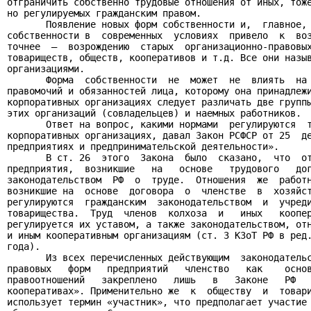
отграничить собственно трудовые отношения от иных, тоже
но регулируемых гражданским правом.

       Появление новых форм собственности и,  главное, 
собственности в  современных  условиях  привело  к  воз
точнее  –  возрождению  старых  организационно-правовых
товариществ, обществ, кооперативов и т.д. Все они назыв
организациями.

       Форма  собственности  не  может  не  влиять  на 
правомочий и обязанностей лица, которому она принадлежи
корпоративных организациях следует различать две группы
этих организаций (совладельцев) и наемных работников.

       Ответ на вопрос, какими нормами  регулируются  т
корпоративных организациях, давал Закон РСФСР от 25  де
предприятиях и предпринимательской деятельности».

       В ст. 26  этого  Закона  было  сказано,  что  от
предприятия,  возникшие   на   основе   трудового   дог
законодательством  РФ  о  труде.  Отношения  же  работн
возникшие на  основе  договора  о  членстве  в  хозяйст
регулируются  гражданским  законодательством  и  учреди
товарищества.  Труд  членов  колхоза  и   иных   коопер
регулируется их уставом, а также законодательством, отн
и иным кооперативным организациям (ст. 3 КЗоТ РФ в ред.
года).

       Из всех перечисленных действующим  законодательс
правовых   форм   предприятий   членство   как    основ
правоотношений   закреплено   лишь   в   Законе   РФ   
кооперативах». Применительно же  к  обществу  и  товари
использует термин «участник», что предполагает участие 