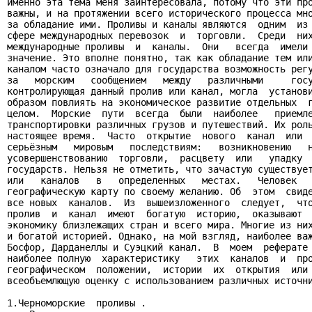
именно эта тема меня заинтересовала, потому что эти про
важны, и на протяжении всего исторического процесса мно
за обладание ими. Проливы и каналы являются  одним  из 
сфере международных перевозок  и  торговли.  Среди  них
международные проливы  и  каналы.  Они   всегда  имели 
значение. Это вполне понятно, так как обладание тем или
каналом часто означало для государства возможность регу
за   морским   сообщением   между   различными     госу
контролирующая данный пролив или канал, могла  установи
образом повлиять на экономическое развитие отдельных  г
целом.  Морские  пути  всегда  были  наиболее   приемле
транспортировки различных грузов и путешествий. Их роль
настоящее время.  Часто  открытие  нового  канал  или  
серьёзным   мировым   последствиям:   возникновению   н
усовершенствованию  торговли,  расцвету  или   упадку  
государств. Нельзя не отметить, что зачастую существует
или   каналов   в   определенных   местах.   Человек   
географическую карту по своему желанию. Об  этом  свиде
все новых  каналов.  Из  вышеизложенного  следует,  что
пролив  и  канал  имеют  богатую  историю,  оказывают  
экономику близлежащих стран и всего мира. Многие из них
и богатой историей. Однако, на мой взгляд, наиболее важ
Босфор, Дарданеллы и Суэцкий канал.  В  моем  реферате 
наиболее полную  характеристику   этих  каналов  и  про
географическом  положении,  истории  их  открытия  или 
всеобъемлющую оценку с использованием различных источни
1.Черноморские  проливы .
