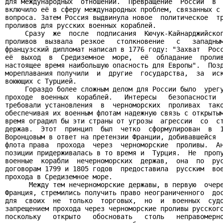
для международных  отношений.  Превращение  России  в  
включило её в сферу международных проблем, связанных с 
вопроса. Затем Россия выдвинула новое  политическое  тр
проливов для русских военных кораблей.

     Сразу  же  после  подписания  Кючук-Кайнарджийског
проливов  вызвала  резкое   столкновение   с   западным
французский дипломат написал в 1776 году: "Захват  Росс
её  выход  в  Средиземное  море,  её  обладание  пролив
настоящее время наибольшую опасность для Европы".  Позд
мореплавания получили  и  другие  государства,  за  иск
воюющих с Турцией.

     Гораздо более сложным делом для России было  урегу
проходе  военных  кораблей.   Интересы   безопасности  
требовали установления  в  черноморских  проливах  тако
обеспечивая их военным флотам надежную связь с открытым
время оградил бы эти страны от угрозы  агрессии  со  ст
держав.  Этот  принцип  был  четко  сформулирован  в  1
Воронцовым в ответ на претензии Франции, добивавшейся  
флота права  прохода  через  черноморские  проливы.  Ан
позиции придерживалась в то время и  Турция.  Не  пропу
военные  корабли  нечерноморских  держав,  она  по  рус
договорам 1799 и 1805 годов  предоставила  русским  вое
прохода в Средиземное море.

      Между тем нечерноморские державы, в первую  очере
Франция, стремились получить право неограниченного  дос
для  своих  не  только  торговых,  но  и  военных  судо
запрещением прохода через черноморские проливы русского
поскольку   открыто   обосновать   столь   неправомерно