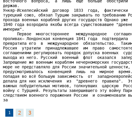
восточного  вопроса,  а  лишь  ещё  больше  обострили  
держав.

Ункяр-Искелесийский  договор  1833  года,  фактически  
турецкий союз, обязал Турцию закрывать по требованию Ро
прохода военных кораблей других государств Однако уже  
1840 года возродила якобы всегда существовавшее "древне
империи".

      Первое  многостороннее   международное   соглашен
проливах— Лондонская конвенция 1841 года  подтвердила  
превратила его  в  международное  обязательство.  Таким
Россия  утратили  принадлежавшее  им  право  самостояте
соглашениями регулировать порядок допуска военных  судо
выхода из него. Русский  военный  флот  оказался  запер
Запрещение же военным кораблям нечерноморских государст
море не представляло для России значительной ценности, 
предусматривалось  конвенцией  лишь  на  мирное  время.
попадая во всё большую зависимость  от  западноевропейс
делала для них исключения  из  "древнего  правила".  Эт
важных побудительных мотивов, толкнувших  царскую  Росс
войну с Турцией. Результаты завершившего эту войну Пари
следствием военного поражения России  и ознаменовали вы
за
2
3
1