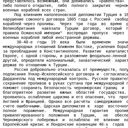
представлялось возможным, они добивались  «равенства»  
либо полного открытия,  либо  полного  закрытия  черном
военных кораблей всех стран.

     Под влиянием наполеоновской дипломатии Турция в 18
нарушение союзного договора 1805 года с Россией  свобод
кораблей через проливы.  Через  три  года  во  время  р
Великобритания   навязала  Турции  договор,  который  п
правила Османской империи"  воспрещал  пропуск  через  
военных кораблей любой иностранной державы.

      30-40-е  годы  19  века   были   временем   значи
международных отношений Ближнем Востоке, усиления борьб
за преобладание в Константинополе. Развитие  капиталист
Европе, с одной стороны, и разложение феодально-ленной 
другой, определяли колониальный, захватнический  характ
держав по отношению к Турции.

     Россия добровольно отказалась от преимуществ, полу
подписания Ункяр-Искелесийского договора и  согласилась
Дарданеллы под международный контроль. Русское правител
сохранение проливов в руках султана при международной г
поможет сохранить безопасность черноморских границ  и  
благоприятное  развитие  южных  областей  государства. 
проявилось ослабление царизма и его опасения, что  прол
Англией и Францией. Однако все расчёты  самодержавия  о
счете ошибочными. Царская дипломатия в  ходе  восточног
полное   поражение.   Международная   гарантия   пролив
привилегированного  положения  в  Турции,   не   обеспе
Черноморского  побережья  и  ослабляла  её  влияние  на
Европейский кризис и Лондонские конвенции 40-х  годов  