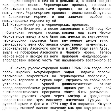
    Редко говорят о них по отдельности, в нашем предста
как  единое  целое.  Черноморские  проливы,  говорим  м
обхватывает не только сами  проливы,  но  и  Мраморное 
между ними. Черноморские проливы — единственный путь со
и  Средиземным  морями,  и  они  занимают   особое   по
международных морских путей.

1.1 Исторический путь черноморских проливов.

      Пока Византия, а после завоевания в 1453 году Кон
— Османская  империя  господствовали  над  всем  Черном
Черное море ввиду этого было фактически их внутренним  
черноморских  проливов  было  внутренним  делом  этих  
семнадцатого века обстановка существенно  изменилась.  
строительству Азовского флота и в 1696 году взял Азов. 
вышла на побережье Азовского и  Черного  морей.  Теперь
Черное море и выходе из него  приобрел  международный  
впоследствии важную часть так называемого восточного во
    К началу русско-турецкой войны 1768-1774 годов Росс
собой  широких  международных  задач.  Задачей  первой 
стремление  закрепиться  на  Черноморском  побережье,  
морской торговли в Черном море, удержать за собой ранее
установить    с    Турцией    дипломатические    отноше
западноевропейскими державами. Однако уже  в  ходе  вой
внешнеполитическая  программа  может  быть  расширена  
пропуска  русских  судов  через  Босфор  и  Дарданеллы 
покровительство  христианскому  населению  Турции.  В  
русской армии и флота в 1774 году был подписан  Кючук-К
договор, имевший важное значение как для внутреннего ра