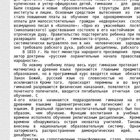
купеческих и унтер-офицерских детей, гимназии -  для  двор
Были созданы и новые  образовательные  структуры  для  дво
институты и лицеи. Основным средством  вытеснения  из  гим
стало повышение платы за  обучение  при  одновременном  за
оплаты для малосостоятельных  граждан  недворянских  сосло
возмущенно писал в «Колоколе»: «Одно из  ужаснейших  посяг
(николаевского) царствования состояло в его настойчивом  с
отроческую душу. Правительство подстерегало ребенка при пе
развращало  кадета-дитя,  гимназиста-отрока,   студента-юн
систематически вытравляло оно в них  человеческие  зародыш
оно требовало рабского духа, рабской дисциплины, рабского 
    В 1833 г. На пост министра народного просвещения  приш
автор доктрины  «русские  охранительные  начала  православ
народности».

    По новому учебному плану весь курс гимназии протекает 
математика и древние языки  признаются  главными  предмета
образования, но в программный курс вводятся новые  обязате
Закон  Божий,  русский  язык  со  словесностью  но   логик
исключаются Кроме того,  происходят  перемены  и  во  внут
гимназий разрешаются физические наказания, появляется  дол
почетного попечителя, вводится пятибалльная  отчетная  сис
обучение. С

4-ого  класса  начинается  подразделение  гимназии  на  от
древними  языками  (древнегреческим  и  латинским)  и  с  
языком. В реальной практике воспитательный процесс был пос
образом,  чем  обучение.  Функцию  воспитания  в  учебных 
времени исполняло обучение религиозным дисциплинам.  Кроме
времени  обнаружилась  острая  нехватка  учителей.  Таковы
внесены  в  национальную  образовательную  систему.  Однак
затормозить  распространение   демократических   идей,   к
декабристы.

    Ответом на сопротивление трансформации  стало  появлен