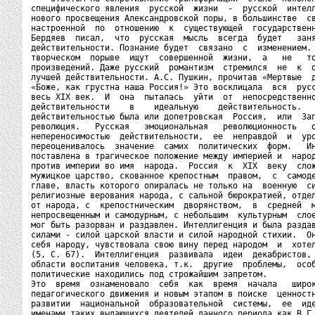
специфического явления  русской  жизни  -  русской  интелл
нового просвещения Александровской поры, в большинстве  св
настроенной  по  отношению  к  существующей  государственн
Бердяев  писал,  что  русская  мысль  всегда  будет   заня
действительности. Познание будет  связано  с  изменением. 
творческом  порыве  ищут  совершенной  жизни,  а   не   то
произведений. Даже русский  романтизм  стремился  не  к  о
лучшей действительности. А.С. Пушкин, прочитав «Мертвые  д
«Боже, как грустна наша Россия!» Это восклицала  вся  русс
весь XIX век.  И  она  пыталась  уйти  от  непосредственно
действительности    в    идеальную    действительность.   
действительностью была или допетровская  Россия,  или  Зап
революция.   Русская   эмоциональная   революционность   о
непереносимостью  действительности,  ее  неправдой  и  уро
переоценивалось  значение  самих  политических  форм.   Ин
поставлена в трагическое положение между империей и  народ
против империи во имя  народа.  Россия  к  XIX  веку  слож
мужицкое царство, скованное крепостным  правом,  с  самоде
главе, власть которого опиралась не только на  военную  си
религиозные верования народа, с сальной бюрократией, отдел
от народа, с  крепостническим  дворянством,  в  средней  м
непросвещенным и самодурным, с небольшим  культурным  слое
мог быть разорван и раздавлен. Интеллигенция и была раздав
силами - силой царской власти и силой народной стихии.  Он
себя народу, чувствовала свою вину перед народом  и  хотел
(5, С. 67).  Интеллигенция  развивала  идеи  декабристов, 
области воспитания человека, т.к.  другие  проблемы,  особ
политические находились под строжайшим запретом.

Это  время  ознаменовало  себя  как  время  начала   широк
педагогического движения и новым этапом в поиске  ценностн
развитии  национальной  образовательной  системы,  ее  иде
именами таких выдающихся деятелей данного периода как В.Г.