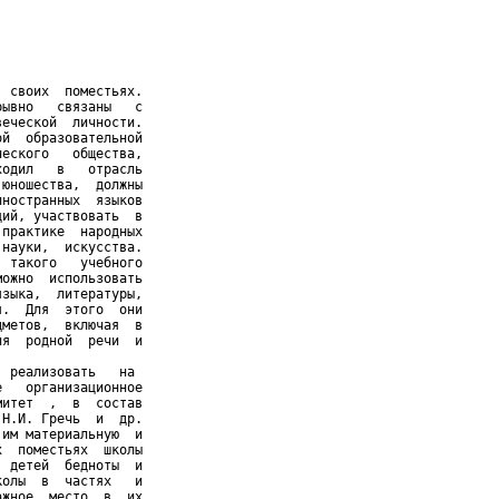
 своих  поместьях.

ывно   связаны   с

еческой  личности.

й  образовательной

еского   общества,

одил   в   отрасль

юношества,  должны

ностранных  языков

ий, участвовать  в

практике  народных

науки,  искусства.

 такого   учебного

ожно  использовать

зыка,  литературы,

.  Для  этого  они

метов,  включая  в

я  родной  речи  и

 реализовать   на

   организационное

итет  ,  в  состав

Н.И. Гречь  и  др.

им материальную  и

  поместьях  школы

 детей  бедноты  и

олы  в  частях   и

жное  место  в  их
