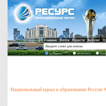
Главная
Почта
Новости
Каталог
О
new!
по каталогу
в ре
по Казнету
Национальный идеал в образовании России 