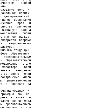
ачествам,   особой

ний.

азование  вело  к

иональных  корнях.

  демократический,

нципов  воспитания

изнание   прав   и

оинства   личности

 выдвинута  задача

мосознания,  любви

о и в  ее  пользу,

екабристы  впервые

к    национальному

ультуры.

ционных тенденций

фере  образования,

  последовательным

и  образовательной

модержавие   стало

 характера    всей

вовать   внедрению

ство  ввело  почти

ространение  числа

ы  преемственности

я  и  повлекло  за

училищ уездных  и

примерно  той  же:

дежь  в  жизнь  со

вания  контингента

ы  предназначались

ые училища  -  для
