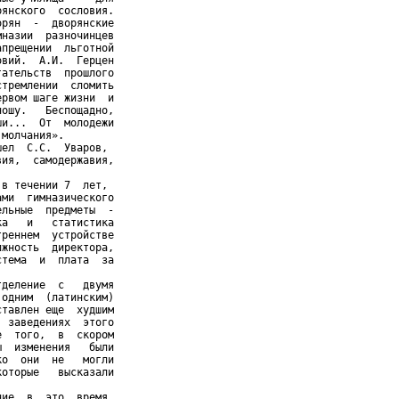
янского  сословия.

рян  -  дворянские

назии  разночинцев

прещении  льготной

вий.  А.И.  Герцен

ательств  прошлого

тремлении  сломить

рвом шаге жизни  и

ошу.   Беспощадно,

и...  От  молодежи

молчания».

ел  С.С.  Уваров,

ия,  самодержавия,

в течении 7  лет,

ми  гимназического

льные  предметы  -

а   и   статистика

реннем  устройстве

жность  директора,

тема  и  плата  за

деление  с   двумя

одним  (латинским)

тавлен еще  худшим

 заведениях  этого

  того,  в  скором

  изменения   были

о  они  не   могли

оторые   высказали

ие  в  это  время
