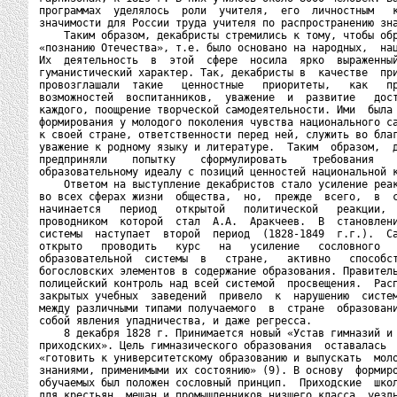
программах  уделялось  роли  учителя,  его  личностным   к
значимости для России труда учителя по распространению зна
    Таким образом, декабристы стремились к тому, чтобы обр
«познанию Отечества», т.е. было основано на народных,  нац
Их  деятельность  в  этой  сфере  носила  ярко  выраженный
гуманистический характер. Так, декабристы в  качестве  при
провозглашали  такие   ценностные   приоритеты,   как   пр
возможностей  воспитанников,  уважение  и  развитие   дост
каждого, поощрение творческой самодеятельности. Ими  была 
формирования у молодого поколения чувства национального са
к своей стране, ответственности перед ней, служить во благ
уважение к родному языку и литературе.  Таким  образом,  д
предприняли    попытку    сформулировать    требования    
образовательному идеалу с позиций ценностей национальной к
    Ответом на выступление декабристов стало усиление реак
во всех сферах жизни  общества,  но,  прежде  всего,  в  с
начинается   период   открытой   политической   реакции,  
проводником  которой  стал  А.А.  Аракчеев.  В  становлени
системы  наступает  второй  период  (1828-1849  г.г.).  Са
открыто   проводить   курс   на   усиление   сословного   
образовательной  системы  в   стране,   активно   способст
богословских элементов в содержание образования. Правитель
полицейский контроль над всей системой  просвещения.  Расп
закрытых учебных  заведений  привело  к  нарушению  систем
между различными типами получаемого  в  стране  образовани
собой явления упадничества, и даже регресса.

    8 декабря 1828 г. Принимается новый «Устав гимназий и 
приходских». Цель гимназического образования  оставалась  
«готовить к университетскому образованию и выпускать  моло
знаниями, применимыми их состоянию» (9). В основу  формиро
обучаемых был положен сословный принцип.  Приходские  школ
для крестьян, мещан и промышленников низшего класса, уездн