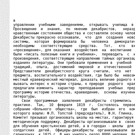
в

управлении  учебными  заведениями,  открывать  училища  в 
Просвещение  и  знания,  по  мнению  декабристов,   неразр
нравственным состоянием общества и составляли основу челов
Декабристы прекрасно осознавали,  что  для  создания  ново
системы,  которая  формировала  бы   человека   демократич
необходимы   соответствующие   средства.   Тот,   кто   вх
«просвещение», для оказания  воздействия  на  воспитание  
были «писать полезные книги и учебники»,  переводить  с  и
произведения, соответствующие направлению тайных организац
изданиях литературы. Они требовали применения в  учебной  
традиций,  опыта,  достижений  мировой  и  отечественной  
Представители  декабристского  круга  считали,  что  нет  
предмета, воспитательного воздействия, где было бы  невозм
местный краеведческий материал, доказать величие родного я
вызвать интерес к истории страны, к природе  родного  края
предлагали изменить  характер  преподавания  учебных  пред
программу историю отечества, краеведение,  основы  изучени
литературы.

    Свои  программные  заявления  декабристы  стремились  
практике.  Так,  10  февраля  1819  г.  Состоялось  первое
собрание «Вольного  общества»,  где  был  избран  его  ком
которого вошли: Ф.П. Толстой (председатель), Ф.Н. Глинка, 
Комитет призывал организовать школы на местах, гарантируя 
методическую поддержку. Декабристы организовывали в  своих
для обучения крестьянских детей, а в городах - школы  для 
солдатских  детей.  Офицеры-декабристы  организовывали  шк
гарнизонах, к 1825 г. В них училось около 8000 человек. Ва