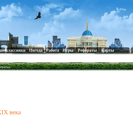
дноклассники
Погода
Работа
Игры
Рефераты
Карты
фератах
XIX века