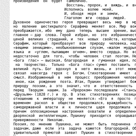
произведения  он  будет  самолично.

                         Восстань, пророк, и  виждь, и  вн
                        Исполнись  волею  моей,

                        И, обходя  моря  и  земли,

                        Глаголом  жги  сердца  людей.

Духовное  одиночество  героя  превращает  весь  мир  в  мр
но  явление  шестикрылого  Серафима  меняет  все. Мир  вок
преображается, ибо  ему  дано  теперь  высшее  зрение, выс
главное – дар  слова. Герой  избран, но  это  избранничест
ценой  великих  страданий, и  тех  новых  свойств, которые
Серафим, который  преобразует  всю  природу  человека, над
«вещими  зеницами», необыкновенным  слухом, «жалом  мудрыя
языка  и  «углем, пылающим  огнем», вместо  сердца. Но  вс
недостаточно  для  того,  чтобы  человек  стал  поэтом. Не
«Бога  глас» – высокая, благородная  и  гуманная  идея, по
 на  творчество.  Только  «Бога  глас» сумел  поставить  г
великий  путь. Бог  вдохнул  в  него  жизнь, и  этот  моме
связал  навсегда  героя  с  Богом. Стихотворение  имеет  а
смысл. Изображенный  в  нем  процесс  преображения  челове
 иное, как  рождение  поэта. Итак, Пушкин  утверждает  бож
природу  поэзии, а  это  значит, что  и  ответственность  
перед  Творцом  нашим. За  «Пророком» последовали  «Стансы
«Друзьям» (1828 г.) и  пр. В  этих  стихотворениях  позици
отношению  к  императору  не  меняется: «Его  я  просто  п
временем  раскол  в  обществе  продолжался, враждебность  
самодержавной  власти  и  к  личности  царя  продолжала  к
причем  оппозиционные  настроения  охватили  и  определенн
дворянской  интеллигенции. Пушкину  приходится  оправдыват
приверженности  Николаю.

Поэзия, по  мнению  Пушкина, не  может  быть  подчинена  п
задачам, даже  если  эта  задача  кажется  благородной. Об
удивительной  прямотой  заявит  Пушкин  в  стихотворении  