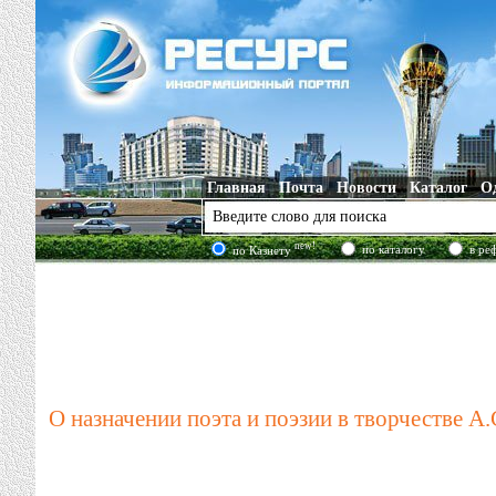
Главная
Почта
Новости
Каталог
О
new!
по каталогу
в ре
по Казнету
О назначении поэта и поэзии в творчестве 