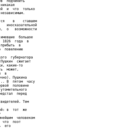
в  подчинить

никакая

й  и  что  только

независимым.

ся    в    ставшем

   иносказательной

,  о   возможности

имевшие  большое

 1826  года  в

прибыть  в

  повелению

ого  губернатора

Пушкин  сжигает

и, какие-то

ь  может,

  в

чно). Пушкина

.. В  пятом  часу

рвой  половине

утомительного

едстал  перед

видетелей. Тем

й: в  тот  же



нейшим  человеком

 что  поэт

  его
