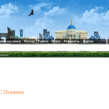
дноклассники
Погода
Работа
Игры
Рефераты
Карты
фератах
А.С.Пушкина