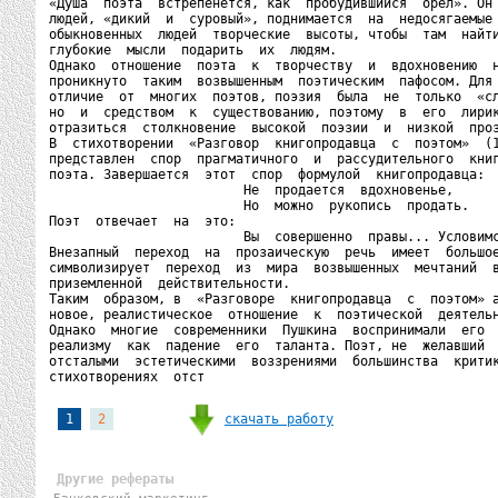
«Душа  поэта  встрепенется, как  пробудившийся  орел». Он 
людей, «дикий  и  суровый», поднимается  на  недосягаемые 
обыкновенных  людей  творческие  высоты, чтобы  там  найти
глубокие  мысли  подарить  их  людям.

Однако  отношение  поэта  к  творчеству  и  вдохновению  н
проникнуто  таким  возвышенным  поэтическим  пафосом. Для 
отличие  от  многих  поэтов, поэзия  была  не  только  «сл
но  и  средством  к  существованию, поэтому  в  его  лирик
отразиться  столкновение  высокой  поэзии  и  низкой  проз
В  стихотворении  «Разговор  книгопродавца  с  поэтом»  (1
представлен  спор  прагматичного  и  рассудительного  книг
поэта. Завершается  этот  спор  формулой  книгопродавца:

                         Не  продается  вдохновенье,

                         Но  можно  рукопись  продать.

Поэт  отвечает  на  это:

                         Вы  совершенно  правы... Условимс
Внезапный  переход  на  прозаическую  речь  имеет  большое
символизирует  переход  из  мира  возвышенных  мечтаний  в
приземленной  действительности.

Таким  образом, в  «Разговоре  книгопродавца  с  поэтом» а
новое, реалистическое  отношение  к  поэтической  деятельн
Однако  многие  современники  Пушкина  воспринимали  его  
реализму  как  падение  его  таланта. Поэт, не  желавший  
отсталыми  эстетическими  воззрениями  большинства  критик
стихотворениях  отст
скачать работу
1
2
Другие рефераты