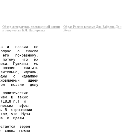
Обзор литературы, посвященной жизни
Образ России в поэме Дж. Байрона Дон
и творчеству Б.Л. Пастернака
Жуан
а  и   поэзии   не

опрос   о   смысле

 его   по-разному,

 потому   что   их

охи.  Пушкина   мы

 поэзию    считать

вительно,  идеалы,

дны   с   идеалами

новляемый    идеей

ою   поэзию   делу

 политических

ием. В  таких

(1818 г.)  и

ческих  пафос:

. В  стремлении

том, что  Муза

а  к  идеям

стается  верен

  слова  можно
