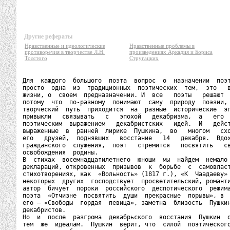
Другие рефераты
Нравственные и идеологические
Нравственные проблемы в
противоречия в творчестве Л.Н.
произведениях Аркадия и Бориса
Толстого
Стругацких
Для  каждого  большого  поэта  вопрос  о  назначении  поэт
просто  одна  из  традиционных  поэтических  тем,  это   в
жизни, о  своем  предназначении. И  все   поэты   решают  
потому  что  по-разному  понимают  саму  природу  поэзии, 
творческий  путь  приходится  на  разные  исторические  эп
привыкли   связывать   с   эпохой   декабризма,  а   его  
поэтическим  выражением   декабристских   идей.  И   дейст
выраженные  в  ранней  лирике  Пушкина,  во   многом   схо
его   друзей,  поднявших   восстание   14   декабря.  Вдох
гражданского  служения,  поэт   стремится   посвятить   св
освобождения  родины.

В  стихах  восемнадцатилетнего  юноши  мы  найдем  немало 
деклараций, откровенных  призывов  к  борьбе  с  самовласт
стихотворениях, как  «Вольность» (1817 г.), «К  Чаадаеву» 
некоторых  других  господствует  просветительский, романти
автор  бичует  пороки  российского  деспотического  режима
поэта  «Отчизне  посвятить  души  прекрасные  порывы», в  
его – «Свободы  гордая  певица», заметна  близость  Пушкин
декабристов.

Но  и  после  разгрома  декабрьского  восстания  Пушкин  о
тем  же  идеалам.  Пушкин  верит, что  силой  поэтического