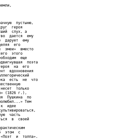
емли,

ачную  пустыню,

руг  героя

ший  слух, а

во  дается  ему

  дарует  ему

еляя  его

  змеи»  вместо

его  этого

обходим  еще

двигнувшая  поэта

ероя  на  его

нт  вдохновения

ллегорический

ка  есть  не  что

ественную

несет  только

» (1826 г.),

я  Пушкина  по

олюбил...» Тем

к  идее

ультивироваться,

ую  часть

ься  в  своей

рактическим

  этом  с

«Поэт  и  толпа».
