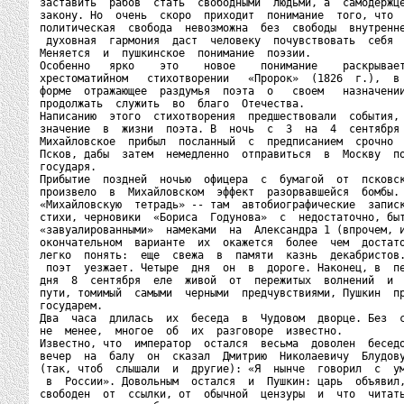
заставить  рабов  стать  свободными  людьми, а  самодержце
закону. Но  очень  скоро  приходит  понимание  того, что  
политическая  свобода  невозможна  без  свободы  внутренне
 духовная  гармония  даст  человеку  почувствовать  себя  
Меняется  и  пушкинское  понимание  поэзии.

Особенно   ярко    это    новое    понимание    раскрывает
хрестоматийном   стихотворении   «Пророк»  (1826  г.),  в 
форме  отражающее  раздумья  поэта  о   своем   назначении
продолжать  служить  во  благо  Отечества.

Написанию  этого  стихотворения  предшествовали  события, 
значение  в  жизни  поэта. В  ночь  с  3  на  4  сентября 
Михайловское  прибыл  посланный  с  предписанием  срочно  
Псков, дабы  затем  немедленно  отправиться  в  Москву  по
государя.

Прибытие  поздней  ночью  офицера  с  бумагой  от  псковск
произвело  в  Михайловском  эффект  разорвавшейся  бомбы. 
«Михайловскую  тетрадь» -- там  автобиографические  записк
стихи, черновики  «Бориса  Годунова»  с  недостаточно, быт
«завуалированными»  намеками  на  Александра 1 (впрочем, и
окончательном  варианте  их  окажется  более  чем  достато
легко  понять:  еще  свежа  в  памяти  казнь  декабристов.
 поэт  уезжает. Четыре  дня  он  в  дороге. Наконец, в  пе
дня  8  сентября  еле  живой  от  пережитых  волнений  и  
пути, томимый  самыми  черными  предчувствиями, Пушкин  пр
государем.

Два  часа  длилась  их  беседа  в  Чудовом  дворце. Без  с
не  менее,  многое  об  их  разговоре  известно.

Известно, что  император  остался  весьма  доволен  беседо
вечер  на  балу  он  сказал  Дмитрию  Николаевичу  Блудову
(так, чтоб  слышали  и  другие): «Я  нынче  говорил  с  ум
 в  России». Довольным  остался  и  Пушкин: царь  объявил,
свободен  от  ссылки, от  обычной  цензуры  и  что  читать