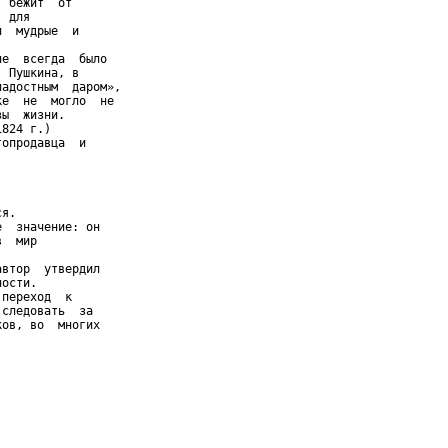
 бежит  от

 для

  мудрые  и

е  всегда  было

 Пушкина, в

адостным  даром»,

е  не  могло  не

ы  жизни.

824 г.)

опродавца  и

я.

  значение: он

  мир

втор  утвердил

ости.

переход  к

следовать  за

ов, во  многих
