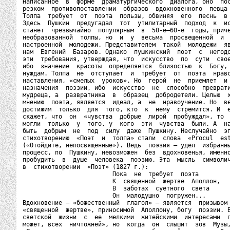
Написанное  в  форме  драматургического  диалога, оно  пос
резком  противопоставлении  образов  вдохновенного  певца 
Толпа  требует  от  поэта  пользы, обвиняя  его  песнь  в 
Здесь  Пушкин  предугадал  тот  утилитарный  подход  к  ис
станет  чрезвычайно  популярным  в  50-е—60-е  годы, приче
необразованной  толпы, но  и  у  весьма  просвещенной  и  
настроенной  молодежи. Представителем  такой  молодежи  яв
нам  Евгений  Базаров. Однако  пушкинский  поэт  с  негодо
эти  требования, утверждая, что  искусство  по  сути  свое
ибо  значение  красоты  определяется  близостью  к  Богу, 
нуждам. Толпа  не  отступает  и  требует  от  поэта  нравс
наставления, «смелых  уроков». Но  герой  не  приемлет  и 
назначения  поэзии, ибо  искусство  не  способно  преврати
мудреца, а  развратника  в  образец  добродетели. Целью  х
мнению  поэта, является  идеал, а  не  нравоучение. Но  ве
достижим  только  для  того, кто  к  нему  стремится. И  е
скажет, что  он  «чувства  добрые  лирой  пробуждал», то  
могли  только  у  того, у  кого  эти  чувства  были. А  на
быть  добрым  не  под  силу  даже  Пушкину. Неслучайно  эп
стихотворению  «Поэт  и  толпа» стали  слова  «Procul  est
(«Отойдите, непосвященные»). Ведь  поэзия – удел  избранны
процесс, по  Пушкину, невозможен  без  вдохновенья, именно
пробудить  в  душе  человека  поэзию. Эта  мысль  символич
в  стихотворении  «Поэт» (1827 г.):

                         Пока  не  требует  поэта

                         К  священной  жертве  Аполлон,

                         В  заботах  суетного  света

                         Он  малодушно  погружен...

Вдохновение – «божественный  глагол» – является  призывом 
«священной  жертве», приносимой  Аполлону, богу  поэзии. В
светской  жизни  с  ее  мелкими  житейскими  интересами  п
может, всех  ничтожней», но  когда  он  слышит  зов  Музы,