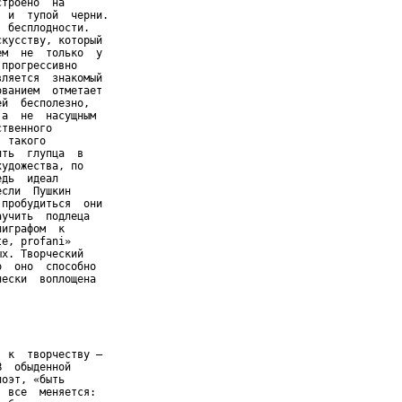
троено  на

 и  тупой  черни.

 бесплодности.

кусству, который

м  не  только  у

прогрессивно

ляется  знакомый

ванием  отметает

й  бесполезно,

а  не  насущным

твенного

 такого

ть  глупца  в

удожества, по

дь  идеал

сли  Пушкин

пробудиться  они

учить  подлеца

играфом  к

e, profani»

х. Творческий

  оно  способно

ески  воплощена

 к  творчеству –

  обыденной

оэт, «быть

 все  меняется:
