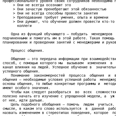
профессионального уровня своих сотрудников необходима п
     > Они не всегда осознают это

     > Они зачастую пренебрегают этой обязанностью

     > Они не всегда способны провести занятия

     > Преподавание требует умения, опыта и времени

     > Они думают, что обучение должен провести кто-то 
       коллеги

    Одна из функций обучающего – побудить  менеджеров  
подчиненными и помогать им в этой работе. Такая помощь 
планировании и проведении занятий с менеджерами и руков
    Процесс общения.

    Общение – это передача информации при взаимодействи
способ, с помощью которого мы  вызываем  изменения  в  
канал влияния на людей. Успешное обучение в  значительн
успешного общения.

    Понимание  закономерностей  процесса  общения  и  в
общения – необходимые условия успешной работы  менеджер
основы общения, то любые конкретные программы и  методи
имеют особого значения.

    Чтобы как следует разобраться  во  всех  сложностях
полезно начать его изучение с упрощенной модели, а  уж 
от нее, идти дальше.

    Цель подобного обобщения – помочь  людям  учиться. 
смысле, в каком это слово используется  в  данной  рабо
назвать изменением в стереотипах поведения, которое  по