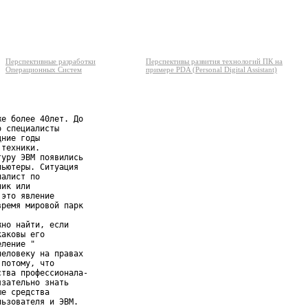
Перспективные разработки
Перспективы развития технологий ПК на
Операционных Систем
примере PDA (Personal Digital Assistant)
е более 40лет. До

 специалисты

ние годы

техники.

уру ЭВМ появились

ьютеры. Ситуация

алист по

ик или

это явление

ремя мировой парк

но найти, если

аковы его

ление "

еловеку на правах

потому, что

тва профессионала-

зательно знать

е средства

ьзователя и ЭВМ.
