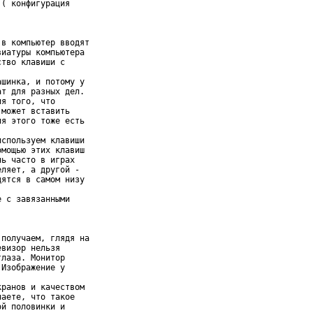
( конфигурация

в компьютер вводят

иатуры компьютера

тво клавиши с

шинка, и потому у

т для разных дел.

я того, что

может вставить

я этого тоже есть

спользуем клавиши

мощью этих клавиш

ь часто в играх

ляет, а другой -

ятся в самом низу

 с завязанными

получаем, глядя на

визор нельзя

лаза. Монитор

Изображение у

ранов и качеством

аете, что такое

й половинки и
