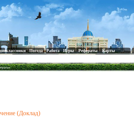
дноклассники
Погода
Работа
Игры
Рефераты
Карты
фератах
ачение (Доклад)