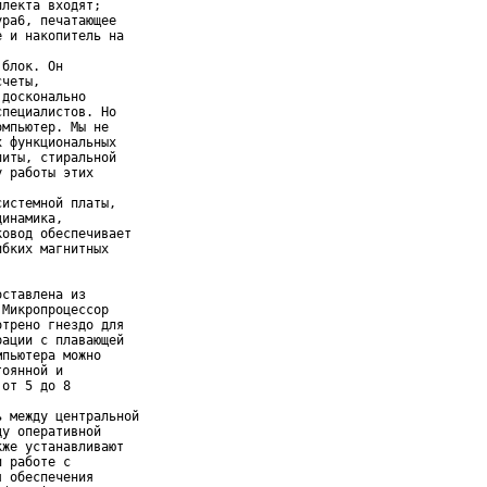
лекта входят;

ра6, печатающее

 и накопитель на

блок. Он

четы,

досконально

пециалистов. Но

мпьютер. Мы не

 функциональных

иты, стиральной

 работы этих

истемной платы,

инамика,

овод обеспечивает

бких магнитных

ставлена из

Микропроцессор

трено гнездо для

ации с плавающей

пьютера можно

оянной и

от 5 до 8

 между центральной

у оперативной

же устанавливают

 работе с

 обеспечения
