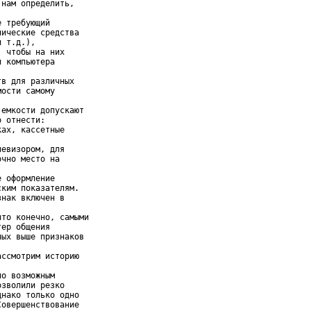
нам определить,

 требующий

ические средства

 т.д.),

 чтобы на них

 компьютера

в для различных

ости самому

емкости допускают

 отнести:

ах, кассетные

евизором, для

чно место на

 оформление

ким показателям.

нак включен в

то конечно, самыми

ер общения

ых выше признаков

ссмотрим историю

о возможным

зволили резко

нако только одно

овершенствование
