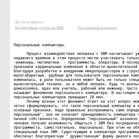
Другие рефераты
Периферийные устройства ЭВМ
Персональный компьютер
Персональные компьютеры.

      Процесс взаимодействия человека с ЭВМ насчитывает уж
недавнего времени в этом процессе могли участвовать только
-инженеры, математики  - программисты, операторы. В послед
произошли кардинальные изменения в области вычислительной 
Благодаря разработке и внедрению микропроцессоров в структ
малогабаритные, удобные для пользователя персональные комп
изменилась, в роли пользователя может быть не только специ
вычислительной технике, но и любой человек, будь то школьн
домохозяйка, врач или учитель, рабочий или инженер. Часто 
называют феноменом персонального компьютера. В настоящее в
персональных компьютеров превышает 20 млн.

      Почему возник этот феномен? Ответ на этот вопрос мож
четко сформулировать, что такое персональный компьютер и к
основные признаки. Надо правильно воспринимать само опреде
персональный", оно не означает принадлежность компьютера ч
личной собственности. Определение "персональный" возникло 
человек получил возможность общаться с ЭВМ без посредничес
программиста, самостоятельно, персонально. При этом не обя
специальный язык ЭВМ. Существующие в компьютере программны
обеспечат благоприятную " дружественную" форму диалога пол