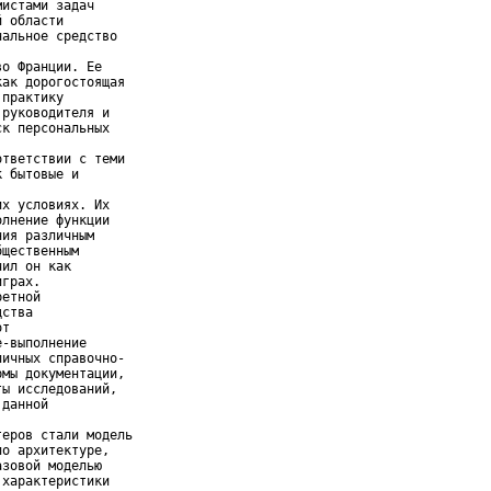
истами задач

 области

альное средство

о Франции. Ее

ак дорогостоящая

практику

руководителя и

к персональных

тветствии с теми

 бытовые и

х условиях. Их

лнение функции

ия различным

щественным

ил он как

грах.

етной

ства

т

-выполнение

ичных справочно-

мы документации,

ы исследований,

данной

еров стали модель

о архитектуре,

зовой моделью

характеристики
