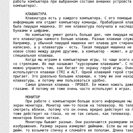
работы компьютера при выбранном составе внешних устройств 
компьютера).

      КЛАВИАТУРА

      Клавиатура есть у каждого компьютера. С его помощью 
информацию или отдают компьютеру команды. Прабабушкой клав
была пишущая машинка. От нее клавиатура получила в наследс
буквами и цифрами.

      Но компьютер умеет делать больше дел, чем пишущая ма
его клавиатуры намного больше клавиш. Разные клавиши служа
Например, у обычной пишущей машинки нет клавиш для стирани
написано, а у клавиатуры - есть. Такая пишущая машинка не 
новое слово между двумя другими, а компьютер - может, и дл
специальная клавиша.

      Когда мы играем в компьютерные игры, то чаще всего и
со стрелками. Их еще называют "курсорными клавишами". С по
можно управлять тем, как бегает по экрану герой игры. Очен
используются клавиши СTRI и ALT. Одной клавишей герой стре
прыгает. Это довольно большие клавиши, к тому же они наход
клавиатуры, и потому ими пользоваться удобно.

      Самая длинная клавиша - ПРОБЕЛ. Ее можно нажать даже
глазами. И потому ее тоже очень часто используют в играх.

      МОНИТОР

      При работе с компьютером больше всего информации мы 
экран монитора. Монитор чем-то похож на телевизор. Но теле
смотреть вблизи, потому что он очень вредно действует на г
тоже действует на глаза, но не так сильно, как телевизор. 
мониторов более четкое.

      Мониторы бывают разные. Они различаются размерами эк
изображения. Размер экрана измеряют дюймами. Если вы не зн
дюйм. то возьмите спичку и сломайте ее пополам. Длина тако