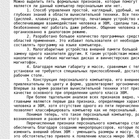
Можно выделить пять формальных признаков, которые помогут 
является ли данный компьютер персональным или нет.

      1. Способ управления простой, наглядный, удобный, не
глубоких знаний в области вычислительной техники. Все техн
(дисплей. клавиатура, манипулятор, печатающее устройство и
обеспечивающие взаимодействие человека и ЭВМ, сделаны так,
безбоязненно мог работать даже ребенок. Общение человека и
организованно в диалоговом режиме.

      2. Разработано большое количество программных средст
областей применения. Это избавит пользователя от необходим
составлять программу на языке компьютера.

      3. Малогабаритные устройства внешней памяти большой 
замену одного накопителя другим. К таким устройствам можно
накопители на гибких магнитных дисках и винчестерских диск
магнитофон.

      4. Благодаря малым габариту и массе, сравнимым с тел
установки не требуется специальных приспособлений, достато
рабочем столе.

      5. Конструкция персонального компьютера, его внешнее
привлекательны по цвету и форме, удовлетворяют эргономичес
Впервые за время развития вычислительной техники этот приз
качестве основного при определении целого класса ЭВМ.

      При более тщательном анализе всех признаков видно, ч
главными являются первые два признака, определяющие характ
человека и ЭВМ, хотя отсутствие одного из пяти перечисленн
позволяет классифицировать компьютер как не персональный.

      Понимая теперь, что такое персональный компьютер, ра
возникновения и развития этого феномена.

      Перечисленные признаки персонального компьютера стал
обеспечить благодаря созданию микропроцессоров, которые по
изменить внешний облик ЭВМ - уменьшить размеры и массу. Од
это обстоятельство привело к появлению класса микро ЭВМ. С