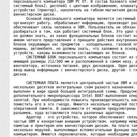
персонального компьютера IBM PC XT. В состав базового комп
системный блок2, дисплей1 с цветным изображением, клавиату
устройство (принтер), накопитель на гибком магнитном диске
винчестерском диске.

      Основой персонального компьютера является системный 
организует работу, обрабатывает информацию, производит рас
обеспечивает связь человека и ЭВМ. Пользователь не обязан 
разбираться в том, как работает системный блок. Это удел с
он должен знать, из каких функциональных блоков состоит ко
имеем четкого представления о принципе действия внутренних
блоков окружающих нас предметов - холодильника, газовой пл
машины, автомобиля, но должны знать, что заложено в основу
устройств, каковы возможности составляющих их блоков.

      СИСТЕМНЫЙ БЛОК персонального компьютера состоит из с
имеющей размеры 212/300 мм и расположенной в самом низу, д
вентилятора, источника питания, двух дисководов. Один диск
ввод-вывод информации с винчестерского диска, другой- с ги
дисков.

      СИСТЕМНАЯ ПЛАТА является центральной частью ЭВМ и со
нескольких десятков интегральных схем разного назначения. 
выполнен в виде одной большой интегральной схемы. Предусмо
дополнительного микропроцессора Intel 8087-выполнения опер
запятой. При необходимости повысить производительность ком
поместить его в это гнездо. Имеется несколько модулей пост
оперативной памяти. В зависимости от модели предусмотрены 
разъемов, куда вставляются платы различных адаптеров.

      Адаптер - это устройство, которое обеспечивает связь
частью ЭВМ и конкретным внешним устройством, например межд
памятью и принтером или винчестерским диском. На плате так
несколько модулей, выполняющих вспомогательные функции при
компьютером. Имеются переключатели, которые необходимы для