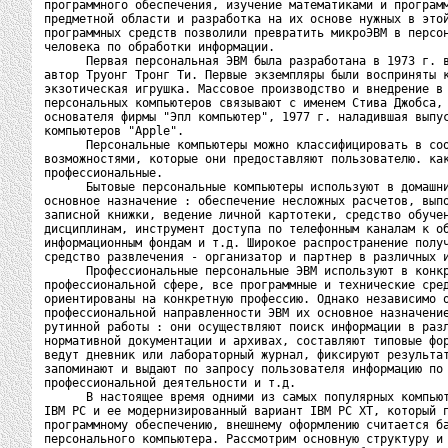
программного обеспечения, изучение математиками и программ
предметной области и разработка на их основе нужных в этой
программных средств позволили превратить микроЭВМ в персон
человека по обработки информации.

      Первая персональная ЭВМ была разработана в 1973 г. в
автор Труонг Тронг Ти. Первые экземпляры были восприняты к
экзотическая игрушка. Массовое производство и внедрение в 
персональных компьютеров связывают с именем Стива Джобса, 
основателя фирмы "Эпл компьютер", 1977 г. наладившая выпус
компьютеров "Apple".

      Персональные компьютеры можно классифицировать в соо
возможностями, которые они предоставляют пользователю. как
профессиональные.

      Бытовые персональные компьютеры используют в домашни
основное назначение : обеспечение несложных расчетов, выпо
записной книжки, ведение личной картотеки, средство обучен
дисциплинам, инструмент доступа по телефонным каналам к об
информационным фондам и т.д. Широкое распространение получ
средство развлечения - организатор и партнер в различных и
      Профессиональные персональные ЭВМ используют в конкр
профессиональной сфере, все программные и технические сред
ориентированы на конкретную профессию. Однако независимо о
профессиональной направленности ЭВМ их основное назначение
рутинной работы : они осуществляют поиск информации в разл
нормативной документации и архивах, составляют типовые фор
ведут дневник или лабораторный журнал, фиксируют результат
запоминают и выдают по запросу пользователя информацию по 
профессиональной деятельности и т.д.

      В настоящее время одними из самых популярных компьют
IBM PC и ее модернизированный вариант IBM PC XT, который п
программному обеспечению, внешнему оформлению считается ба
персонального компьютера. Рассмотрим основную структуру и 