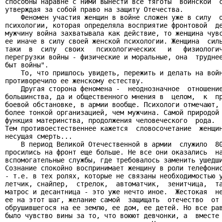
способны наравне с ними вынести все тяготы  воинской  с
утверждая за собой право на защиту Отечества.

    Феномен участия женщин в войне сложен уже в силу  о
психологии, которая определяла восприятие фронтовой  де
мужчину война захватывала как действие, то женщина чувс
ее иначе в силу своей женской психологии. Женщина  силь
таки  в  силу  своих   психологических   и   физиологич
перегрузки войны - физические и моральные, она  труднее
быт войны".

    То, что пришлось увидеть, пережить и делать на войн
противоречило ее женскому естеству.

    Другая сторона феномена -  неоднозначное  отношение
большинства, да и общественного мнения в  целом,  к  пр
боевой обстановке, в армии вообще. Психологи отмечают, 
более тонкой организацией, чем мужчина. Самой природой 
функция материнства, продолжения человеческого  рода.  
Тем противоестественнее кажется  словосочетание  женщин
несущая смерть...

    В период Великой Отечественной в армии  служило  80
просились на фронт еще больше. Не все они оказались  на
вспомогательные службы, где требовалось заменить ушедши
Сознание спокойно воспринимает женщину в роли телефонис
- т.е. в тех ролях, которые не связаны необходимостью у
летчик, снайпер,  стрелок,  автоматчик,  зенитчица,  та
матрос и десантница - это уже нечто иное.  Жестокая  не
ее на этот шаг, желание самой  защищать  отечество  от 
обрушившегося на ее землю, ее дом, ее детей. Но все рав
было чувство вины за то, что воюют девчонки, а  вместе 