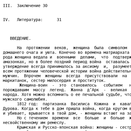
III.  Заключение 30

IV.   Литература:      31

   ВВЕДЕНИЕ.

      На  протяжении  веков,  женщина  была  символом  
домашнего очага и уюта. Конечно во времена матриархата 
рода женщина ведала и  военными  делами,  что  подтверж
амазонках, но в более поздний период война  оставалась 
утверждение всегда принималось за аксиому  и,  разумеет
всем протяжении человеческой истории война действительн
мужчин.  Впрочем  женщины  всегда  присутствовали  на  
маркитанок, сестер милосердия и проституток.

       Женщина-воин  -  это  становилось   событием   н
порождавшим  массу  легенд.  Жанна  д’Арк  -  великая  
народа. Хотя можно вспомнить о ее печальной судьбе, что
мужского самолюбия.

      1812 год:  партизанка  Василиса  Кожина  и  кавал
Дурова. Когда к тебе в дом пришла война, когда кругом в
и убивает, врывается в твой дом, - женщины встают на за
      Но с течением  времени  все  больше  и  больше  ж
несвойственному им ремеслу.

      Крымская и Русско-японская война: женщины - сестр