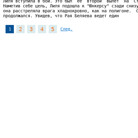
Лиля вступила в бой. Это был  ее  второй  вылет  на  Ст
Наметив себе цель, Лиля подошла к "Юнкерсу" сзади снизу
она расстреляла врага хладнокровно, как на полигоне.  С
продолжался. Увидев, что Рая Беляева ведет един
2
3
4
5
1
След.