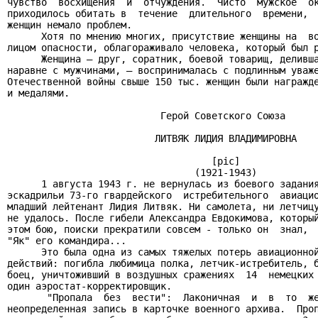
чувство  восхищения  и  отчуждения.  Чисто  мужское  ок
приходилось обитать в  течение  длительного  времени,  
женщин немало проблем.

      Хотя по мнению многих, присутствие женщины на  во
лицом опасности, облагораживало человека, который был р
      Женщина — друг, соратник, боевой товарищ, деливша
наравне с мужчинами, — воспринималась с подлинным уваже
Отечественной войны свыше 150 тыс. женщин были награжде
и медалями.

                           Герой Советского Союза

                          ЛИТВЯК ЛИДИЯ ВЛАДИМИРОВНА

                                    [pic]

                                 (1921-1943)

      1 августа 1943 г. не вернулась из боевого задания
эскадрильи 73-го гвардейского  истребительного  авиацио
младший лейтенант Лидия Литвяк. Ни самолета, ни летчицу
не удалось. После гибели Александра Евдокимова, который
этом бою, поиски прекратили совсем - только он  знал,  
"Як" его командира...

      Это была одна из самых тяжелых потерь авиационной
действий: погибла любимица полка, летчик-истребитель, б
боец, уничтоживший в воздушных сражениях  14  немецких 
один аэростат-корректировщик.

       "Пропала  без  вести":  Лаконичная  и  в  то  же
неопределенная запись в карточке военного архива.  Проп