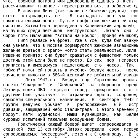
что, геройски погибла или добровольно сдалась в плен?  
рассчитывали: главное - перестраховаться, а забвение сд
      В авиацию Лиля (так звали ее близкие друзья)  при
всего  четырнадцать  лет.  В  пятнадцать  она  уже  сов
самостоятельный полет. Путь к профессии летчика ей откр
пилотов. Затем была переведена в Калининский аэроклуб, 
из лучших среди летчиков- инструкторов.  Летала  она  а
Сорок пять мальчишек "встали на крыло", пройдя ее школу
      Лиля рвалась на фронт. Уже в Уфе, куда был эвакуи
она узнала, что в Москве формируются женские авиационны
желание драться с врагом могло стать реальностью. Лиля 
Решение принято: она будет сражаться с фашистами только
достичь этой цели было не просто. До сих  пор  неизвест
приписать к имевшемуся  недостающие  сто  часов.  Так  
"обман" помог ей попасть в учебно- боевую часть,  после
зачислена пилотом в 586-й женский истребительный авиаци
      ...Лето 1942-го.  Воздух  над  Саратовом  пропита
налеты "Юнкерсов"  и  "Хейнкелей"  на  оборонные  предп
Летчицы полка ПВО  защищают  город,  прикрывают  его  с
другими Лиля участвует  в  отражении  врага,  сопровожд
самолеты специального  назначения.  В  сентябре  1942-г
группы  девушек  убывает  в   распоряжение   6-й   истр
дивизии, защищавшей небо Сталинграда. С этого времени д
подруг: Кати  Будановой,  Маши  Кузнецовой,  Раи  Беляе
суровых испытаний тяжелыми воздушными боями.

      Практически каждый боевой вылет  сопровождался  н
схваткой. Уже 13 сентября Литвяк одержала  свою  первую
сопровождаемые "мессерами", летели к Сталинграду.  В  с