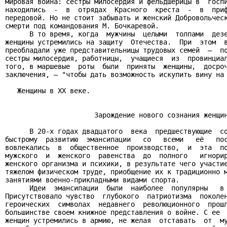
мировая война: сестры милосердия и фельдшерицы в  госпи
находились  -  в  отрядах  Красного  креста  -  в  приф
передовой. Но не стоит забывать и женский Добровольческ
смерти под командования М. Бочкаревой.

      В то время, когда  мужчины  целыми  толпами  дезе
женщины устремились на защиту  Отечества.  При  этом  в
преобладали уже представительницы трудовых семей  —  по
сестры милосердия, работницы,  учащиеся  из  провинциал
того, в маршевые  роты  были  приняты  женщины,  досроч
заключения, — "чтобы дать возможность искупить вину на 
   Женщины в ХХ веке.

                      Зарождение нового сознания женщин
      В 20-х годах двадцатого  века  предшествующие  со
быстрому  развитию  эмансипации   со   всеми   её   пос
вовлекались  в  общественное  производство,  и  эта  по
мужского  и  женского  равенства  до  полного   игнорир
женского организма и психики, в результате чего участие
тяжелом физическом труде, приобщение их к традиционно м
занятиями военно-прикладными видами спорта.

      Идеи  эмансипации  были  наиболее  популярны   в 
Присутствовало чувство  глубокого  патриотизма  поколен
героических  символах  недавнего  революционного  прошл
большинстве своем книжное представления о войне. С ее  
женщин устремились в армию, не желая  отставать  от  му