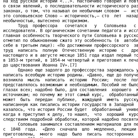
на ход русской истории <...>. Настойчиво говорил и повт
о связи явлений, о последовательности исторического раз
законах, о том, что называл он необычным словом  —  ист
это соловьевское Слово — историчность,— сто  лет  назад
необычностью, вытеснено историзмом.

      Труд  профессора   сочетался   у   Соловьева   с 
исследователя. В органическом сочетании педагога и иссл
главная особенность творческого пути Соловьева в русско
отметил по обыкновению сжато эту особенность (в  автоби
себе в третьем лице): «По достижении профессорского  зв
труд  написать  полную  Отечественную  историю  с   дре
настоящего и в августе месяце 1851 года издал первый то
в 1853-м третий, в 1854-м четвертый и приготовил к печа
до царствования Иоанна IV».[7]

      Однако еще задолго до профессорства зарождалось у
написать всеобщую историю родины. «Давно, еще до получе
возникла  мысль  написать  историю  России;  после  пол
представлялось возможным и необходимым. Пособий не было
глазах всех; надобно было, для составления  хорошего  к
источникам; но почему же этот самый курс,  обработанный
может  быть  передан  публике,  жаждущей  иметь  русску
написанную как писались истории государств в Западной  
казалось, что история России будет  обработанный  униве
когда я приступил к делу, то нашел,  что  хороший  курс
следствием подробной обработки, которой надобно посвяти
      Соловьев занимался составлением материалов для пе
с  1848  года.  «Дело  сначала  шло  медленно,  лекции 
приготовлены,  много  надо  было  писать  посторонних  