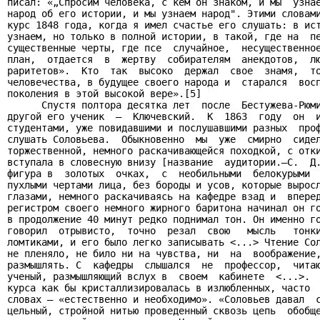
писал: «„Спросим человека, с кем он знаком, и мы  узнае
народ об его истории, и мы узнаем народ". Этими словами
курс 1848 года, когда я имел счастье его слушать: в ист
узнаем, но только в полной истории, в такой, где на  пе
существенные черты, где псе  случайное,  несущественное
план,  отдается  в  жертву  собирателям  анекдотов,  лю
раритетов».  Кто  так  высоко  держал  свое  знамя,  то
человечества, в будущее своего народа и  старался  восп
поколения в этой высокой вере».[5]

      Спустя полтора десятка лет  после  Бестужева-Рюми
другой его ученик  —  Ключевский.  К  1863  году  он  и
студентами, уже повидавшими и послушавшими разных  проф
слушать Соловьева.  Обыкновенно  мы  уже  смирно  сидел
торжественной, немного раскачивающейся походкой, с отки
вступала в словесную внизу [название  аудитории.—С.  Д.
фигура в  золотых  очках,  с  необильными  белокурыми  
пухлыми чертами лица, без бороды и усов, которые выросл
глазами, немного раскачиваясь на кафедре взад и  вперед
регистром своего немного жирного баритона начинал он го
в продолжение 40 минут редко поднимал тон. Он именно го
говорил  отрывисто,  точно  резал  свою   мысль   тонки
ломтиками, и его было легко записывать <...> Чтение Сол
не пленяло, не било ни на чувства, ни  на  воображение,
размышлять. С  кафедры  слышался  не  профессор,  читаю
ученый, размышляющий вслух в  своем  кабинете  <...>.  
курса как бы кристаллизировалась в излюбленных, часто  
словах — «естественно и необходимо». «Соловьев давал  с
цельный, стройной нитью проведенный сквозь цепь  обобще