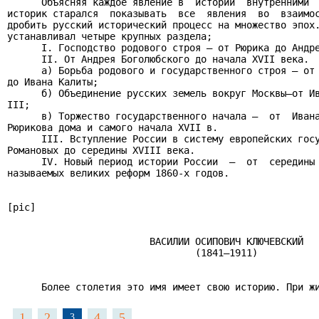
      Объясняя каждое явление в  истории  внутренними  
историк старался  показывать  все  явления  во  взаимос
дробить русский исторический процесс на множество эпох.
устанавливал четыре крупных раздела;

      I. Господство родового строя — от Рюрика до Андре
      II. От Андрея Боголюбского до начала XVII века.

      а) Борьба родового и государственного строя — от 
до Ивана Калиты;

      б) Объединение русских земель вокруг Москвы—от Ив
III;

      в) Торжество государственного начала —  от  Ивана
Рюрикова дома и самого начала XVII в.

      III. Вступление России в систему европейских госу
Романовых до середины XVIII века.

      IV. Новый период истории России  —  от  середины 
называемых великих реформ 1860-х годов.

[pic]

                         ВАСИЛИИ ОСИПОВИЧ КЛЮЧЕВСКИЙ

                                 (1841—1911)

      Более столетия это имя имеет свою историю. При ж
1
2
4
5
3