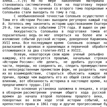
хлеба...».[9]  Но  по   мере   накопления   материала  
становилась систематичной. Если  на  подготовку  первог
небольшим года, то начиная со второго тома порядковые к
Соловьева стали выходить по тому в год.

      С необыкновенной точностью Соловьев осуществлял с
Тома его «Истории России» выходили регулярно каждый год
й. Хотелось ему закончить историю царствованием Екатери
29-й, том кончался событиями 1774 года. И вышел он уже 
      Аккуратность  Соловьева  в  подготовке  томов  ег
поразительна: ведь он мог  опереться  на  более  или  м
изложение событий русской истории, доведенное Карамзины
XVII века. Все последующее время  Соловьев  освещал  на
разысканий в архивах и хранилищах и первичной  обработк
отложившихся за два столетия—XVII и XVIII.

      Осевую, новаторскую свою идею  ученый  рельефно  
каждому, кто интересуется  прошлым,  начальных  строках
«Истории России»: «Не  делить,  не  дробить  русскую  и
части, периоды, но соединять их, следить преимущественн
за непосредственным преемством форм, не разделять  нача
их во взаимодействии,  стараться  объяснить  каждое  яв
причин, прежде чем выделить его из общей связи событий 
влиянию, вот обязанность историка в настоящее время, ка
предлагаемого труда».[10]

      Эта основная установка заложена в лекциях, в отде
в обзорном рассмотрении  ученым  общего  хода  русской 
времен  до  начала  второй  половины  прошлого  века,  
поворотных  во  всем  ходе  этой  истории  событий,  ка
крепостного права в 1861 году и другие прогрессивные бу