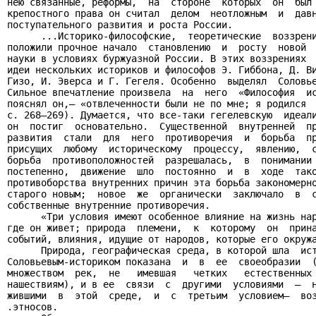
нею связанные, реформы,  на  стороне  которых  он  был 
крепостного права он считал  делом  неотложным  и  давн
поступательного развития и роста России.

      ...Историко-философские,  теоретические  воззрени
положили прочное начало  становлению  и  росту  новой  
науки в условиях буржуазной России. В этих воззрениях  
идеи нескольких историков и философов Э. Гиббона, Д. Ви
Гизо, И. Эверса и Г. Гегеля. Особенно  выделял  Соловье
Сильное впечатление произвела  на  него  «Философия  ис
пояснял он,— «отвлеченности были не по мне; я родился  
с. 268—269). Думается, что все-таки гегелевскую  идеали
он  постиг  основательно.  Существенной  внутренней  пр
развития  стали  для  него  противоречия  и  борьба  пр
присущих  любому  историческому  процессу,  явлению,  с
борьба  противоположностей  разрешалась,  в  понимании 
постепенно,  движение  шло  постоянно  и  в  ходе  тако
противоборства внутренних причин эта борьба закономерно
старого новым;  новое  же  органически  заключало  в  с
собственные внутренние противоречия.

      «Три условия имеют особенное влияние на жизнь нар
где он живет; природа  племени,  к  которому  он  прина
событий, влияния, идущие от народов, которые его окружа
      Природа, географическая среда, в которой шла  ист
Соловьевым-историком показана  и  в  ее  своеобразии  (
множеством  рек,  не   имевшая   четких   естественных 
нашествиям), и в ее  связи  с  другими  условиями  —  н
жившими  в  этой  среде,  и  с  третьим  условием—  воз
.этносов.
