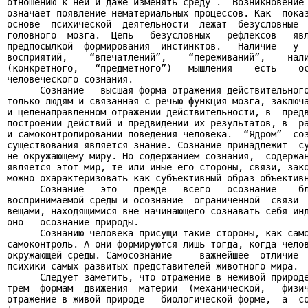
отношению к ней и даже изменять среду .  Возникновение 
означает появление нематериальных процессов. Как  показ
основе  психической  деятельности  лежат  безусловные  
головного  мозга.  Цепь   безусловных   рефлексов   явл
предпосылкой  формирования  инстинктов.   Наличие   у  
восприятий,    “впечатлений”,    “переживаний”,    нали
(конкретного,   “предметного”)   мышления    есть    ос
человеческого сознания.

      Сознание - высшая форма отражения действительного
только людям и связанная с речью функция мозга, заключа
и целенаправленном отражении действительности, в  предв
построении действий и предвидении их результатов, в  ра
и самоконтролировании поведения человека.  “Ядром”  соз
существования является знание. Сознание принадлежит  су
не окружающему миру. Но содержанием сознания,  содержан
является этот мир, те или иные его стороны, связи, зако
можно охарактеризовать как субъективный образ объективн
      Сознание   это   прежде   всего   осознание    бл
воспринимаемой среды и осознание  ограниченной  связи  
вещами, находящимися вне начинающего сознавать себя инд
оно - осознание природы.

      Сознанию человека присущи такие стороны, как само
самоконтроль. А они формируются лишь тогда, когда челов
окружающей среды. Самосознание  -  важнейшее  отличие  
психики самых развитых представителей животного мира.

      Следует заметить, что отражение в неживой природе
трем  формам  движения  материи  (механической,   физич
отражение в живой природе - биологической форме,  а  со