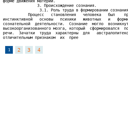
форме движения материи.

               3. Происхождение сознания.

                3.1. Роль труда в формировании сознания
           Процесс   становления   человека   был    пр
инстинктивной   основы   психики   животных   и   форми
сознательной  деятельности.  Сознание  могло  возникнут
высокоорганизованного мозга, который  сформировался  по
речи.  Зачатки  труда  характерны  для   австралопитеко
отличительным признаком  их  прее
2
3
4
1