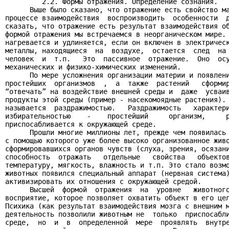
         2.2. Формы отражения. Определение сознания.

      Выше было сказано, что отражение есть свойство ма
процессе взаимодействия  воспроизводить  особенности  д
сказать, что отражение есть результат взаимодействия об
формой отражения мы встречаемся в неорганическом мире. 
нагревается и удлиняется, если он включен в электрическ
металлы, находящиеся  на  воздухе,  остается  след  на 
человек  и  т.п.   Это  пассивное  отражение.  Оно  осу
механических и физико-химических изменений.

      По мере усложнения организации материи и появлени
простейших  организмов  ,  а  также  растений   сформир
“отвечать” на воздействие внешней среды и  даже  усваив
продукты этой среды (пример - насекомоядные растения). 
называется  раздражимостью.   Раздражимость   характери
избирательностью    -    простейший     организм,     р
приспосабливается к окружающей среде.

      Прошли многие миллионы лет, прежде чем появилась 
с помощью которого уже более высоко организованное живо
сформировавшихся органов чувств (слуха, зрения, осязани
способность  отражать   отдельные   свойства   объектов
температуру, мягкость, влажность и т.п. Это стало возмо
животных появился специальный аппарат (нервная система)
активизировать их отношения с окружающей средой.

      Высшей  формой  отражения  на  уровне   животного
восприятие, которое позволяет охватить объект в его цел
Психика (как результат взаимодействия мозга с внешним м
деятельность позволили животным не  только  приспосабли
среде,  но  и  в  определенной  мере  проявлять  внутре