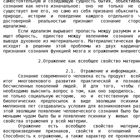
самостоятельную и созидающую сущность бытия, объективны
сознание как нечто изначальное:  оно  не  только  не  о
существует вне его, но само из себя призвано объяснить 
природе,  истории  и  поведении  каждого  отдельного  ч
достоверной   реальностью   признают   сознание   сторо
идеализма.

      Если идеализм вырывает пропасть между разумом и м
ищет общность,  единство  между  явлениями  сознания  и
выводя духовное из материального. Материалистическая фи
исходят  в  решении  этой  проблемы  из  двух  кардинал
признания сознания функцией мозга и отражением внешнего
              2.Отражение как всеобщее свойство материи
                         2.1.  Отражение и информация.

      Сознание современного человека есть продукт  всей
итог  многовекового  развития  практической  и  познава
бесчисленных поколений  людей.  И  для  того,  чтобы  п
необходимо выяснить вопрос о том, как оно зародилось.  
не только социальную историю,  но  и  естественную  пре
биологических  предпосылок  в  виде  эволюции  психики 
миллионов лет создавались условия для возникновения раз
этой эволюции появление человеческого сознания было бы 
меньшим чудом было бы и появление психики у  живых  орг
свойства отражения у всей материи.

      Отражение   есть   всеобщее   свойство   материи,
воспроизведении  признаков,  свойств  и   отношений   о
Способность к отражению, а также характер ее проявления