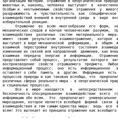
организации материи. Отражение в неорганической природе
животных и, наконец, человека  выступает  в  качественн
Особым и  неотъемлемым  свойством  отражения  у  живого
раздражимость  и  чувствительность  как  специфическое 
взаимодействий внешней и внутренней среды  в  виде  воз
избирательной реакции.

      Отражение  во  всем  многообразии  его  форм,  на
механических следов и кончая человеческим  разумом,  пр
взаимодействия  различных  систем  материального  мира.
имеет  своим  результатом  взаимоотражение,  которое  в
выступает в виде механической  деформации,  в  общем  ж
взаимной  перестройки  внутреннего  состояния  взаимоде
изменении их связей или направлений  движения, как внеш
взаимная  передача  энергии  и  информации.   Отражение
представляет собой процесс,  результатом  которого  явл
воспроизведение  свойств  отражаемого  предмета.  Любое
информационный  процесс:  оно  есть  информационное   в
оставляет о себе  память  в  другом.  Информация  есть 
процессов природы и как таковая всеобща, что  предполаг
различных сферах реального мира - в неорганической прир
и социальных процессах.

      Все  в  мире  находится   в   непосредственном   
бесконечность опосредованном  взаимодействии  всего  со
информацию обо всем.  Это  предполагает  универсальное 
мироздания, которое является всеобщей  формой  связи  ф
взаимодействия и тем самым единства мира:  ведь  все  в
всем! Это вытекает из принципа отражения как всеобщего 