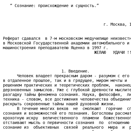
   “ Сознание: происхождение и сущность.”

                                           г. Москва, 1
Реферат сдавался  в 7-м московском медучилище неизвестн
в Московской Государственной академии автомобильного и 
машиностроения преподавателю Яценко в 1997 г.

                                       ЖЕЛАЮ   УДАЧИ !!
                         1. Введение.

      Человек владеет прекрасным даром - разумом с его 
в отдаленное прошлое, так и в грядущее, миром мечты и  
решением практических и теоретических проблем,  наконец
дерзновенных замыслов. Уже с глубокой древности мыслите
разгадку тайны феномена сознания. Наука, философия,  ли
техника - словом, все достижения человечества объединил
раскрыть сокровенные тайны нашей духовной жизни.

      В течение многих веков  не  смолкают  горячие  сп
сознания и возможностей его познания. Богословы рассмат
крохотную искру  величественного  пламени  божественног
отстаивают мысль о первичности сознания  по  отношению 
сознание из  объективных  связей  реального  мира  и  р