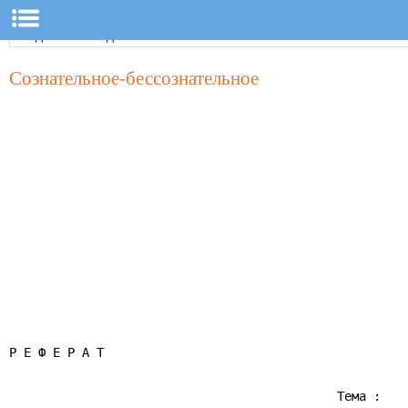
Сознательное-бессознательное
Р Е Ф Е Р А Т

                                             Тема :
