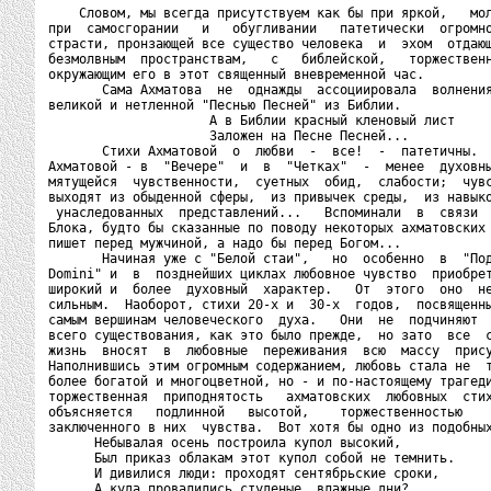
    Словом, мы всегда присутствуем как бы при яркой,   мол
при  самосгорании   и   обугливании   патетически  огромно
страсти, пронзающей все существо человека  и  эхом  отдающ
безмолвным  пространствам,   с   библейской,   торжественн
окружающим его в этот священный вневременной час.

       Сама Ахматова  не  однажды  ассоциировала  волнения
великой и нетленной "Песнью Песней" из Библии.

                     А в Библии красный кленовый лист

                     Заложен на Песне Песней...

       Стихи Ахматовой  о  любви  -  все!  -  патетичны.  
Ахматовой - в  "Вечере"  и  в  "Четках"  -  менее  духовны
мятущейся  чувственности,  суетных  обид,  слабости;  чувс
выходят из обыденной сферы,  из привычек среды,  из навыко
 унаследованных  представлений...   Вспоминали  в  связи  
Блока, будто бы сказанные по поводу некоторых ахматовских 
пишет перед мужчиной, а надо бы перед Богом...

       Начиная уже с "Белой стаи",   но  особенно  в  "Под
Domini" и  в  позднейших циклах любовное чувство  приобрет
широкий и  более  духовный  характер.   От  этого  оно  не
сильным.  Наоборот, стихи 20-х и  30-х  годов,  посвященны
самым вершинам человеческого  духа.   Они  не  подчиняют  
всего существования, как это было прежде,  но зато  все  с
жизнь  вносят  в  любовные  переживания  всю  массу  прису
Наполнившись этим огромным содержанием, любовь стала не  т
более богатой и многоцветной, но - и по-настоящему трагеди
торжественная  приподнятость   ахматовских  любовных  стих
объясняется   подлинной   высотой,    торжественностью    
заключенного в них  чувства.  Вот хотя бы одно из подобных
      Небывалая осень построила купол высокий,

      Был приказ облакам этот купол собой не темнить.

      И дивилися люди: проходят сентябрьские сроки,

      А куда провалились студеные, влажные дни?
