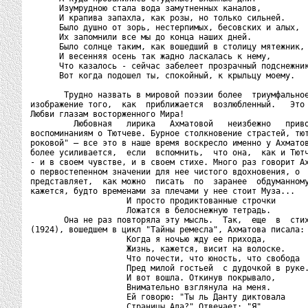
      Изумрудною стала вода замутненных каналов,

      И крапива запахла, как розы, но только сильней.

      Было душно от зорь, нестерпимых, бесовских и алых,

      Их запомнили все мы до конца наших дней.

      Было солнце таким, как вошедший в столицу мятежник,

      И весенняя осень так жадно ласкалась к нему,

      Что казалось - сейчас забелеет прозрачный подснежник
      Вот когда подошел ты, спокойный, к крыльцу моему.

       Трудно назвать в мировой поэзии более  триумфальное
изображение того,  как  приближается  возлюбленный.   Это 
Любви глазам восторженного Мира!

         Любовная   лирика   Ахматовой   неизбежно   приво
воспоминаниям о Тютчеве. Бурное столкновение страстей, тют
роковой" – все это в наше время воскресло именно у Ахматов
более усиливается,  если  вспомнить,  что она,  как и Тютч
- и в своем чувстве, и в своем стихе. Много раз говорит Ах
о первостепенном значении для нее чистого вдохновения, о  
представляет,  как можно  писать  по  заранее  обдуманному
кажется, будто временами за плечами у нее стоит Муза...

                    И просто продиктованные строчки

                    Ложатся в белоснежную тетрадь.

       Она не раз повторяла эту мысль.  Так,  еще  в  стих
(1924), вошедшем в цикл "Тайны ремесла", Ахматова писала:

                    Когда я ночью жду ее прихода,

                    Жизнь, кажется, висит на волоске.

                    Что почести, что юность, что свобода

                    Пред милой гостьей  с дудочкой в руке.
                    И вот вошла. Откинув покрывало,

                    Внимательно взглянула на меня.

                    Ей говорю: "Ты ль Данту диктовала

                    Страницы Ада?" Отвечает: "Я".
