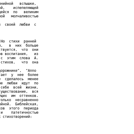
нийной   вспышке,

й,    испепеляющей

ейся  по   великим

ой   молчаливостью

  своей  любви  с

Но  стихи  ранней

,   в  них  больше

твуется,  что  они

в воспитания,   из

с  этим  слова  А.

стихов,   что  она

орожнике",  "Anno

ает  у  нее  более

  сделалось  менее

е  любви  идут  по

себе  всей  жизни,

уществование,  вся

щих  им  оттенков.

олько  несравненно

йной.  Библейская,

ов  этого  периода

и    патетичностью

 стихотворений:
