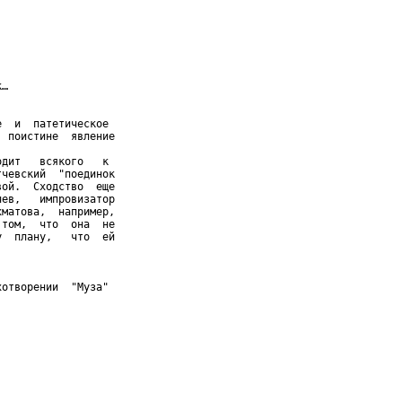
…

  и  патетическое

 поистине  явление

дит   всякого   к

чевский  "поединок

ой.  Сходство  еще

ев,   импровизатор

матова,  например,

том,  что  она  не

  плану,   что  ей

отворении  "Муза"


