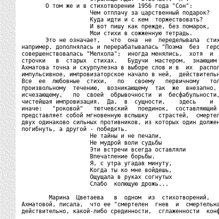
       О том же и в стихотворении 1956 года "Сон":

                    Чем отплачу за царственный подарок?

                    Куда идти и с кем  торжествовать?

                    И вот пишу как прежде, без помарок,

                    Мои стихи в сожженную тетрадь.

       Это не означает,   что  она  не  переделывала  стих
например, дополнялась и перерабатывалась "Поэма  без  геро
совершенствовалась "Мелхола";  иногда менялись,  хотя  и  
строчки   в  старых  стихах.   Будучи  мастером,  знающим 
Ахматова точна и скурпулезна в выборе слов и в  их  распол
импульсивное, импровизаторское начало в ней,  действительн
Все  ее  любовные  стихи,   по   своему   первичному   тол
произвольному  течению,  возникающему  так  же  внезапно, 
исчезающему,   по  своей  обрывочности  и  бесфабульности,
чистейшая импровизация.  Да,  в  сущности,    здесь    и  
иначе:   "роковой"   тютчевский   поединок,  составляющий 
представляет собой мгновенную вспышку   страстей,  смертел
двух одинаково сильных противников, из которых один должен
погибнуть, а другой - победить.

                    Не тайны и не печали,

                    Не мудрой воли судьбы

                    Эти встречи всегда оставляли

                    Впечатление борьбы.

                    Я, с утра угадав минуту,

                    Когда ты ко мне войдешь,

                    Ощущала в руках согнутых

                    Слабо  колющую дрожь...

        Марина  Цветаева   в  одном  из  стихотворений,   
Ахматовой, писала,  что ее "смертелен  гнев  и  смертельна
действительно, какой-либо срединности,  сглаженности  кон