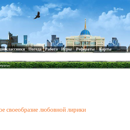
дноклассники
Погода
Работа
Игры
Рефераты
Карты
фератах
ое своеобразие любовной лирики