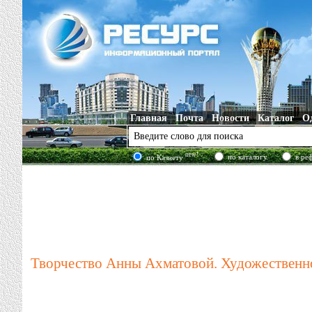
Главная
Почта
Новости
Каталог
О
new!
по каталогу
в ре
по Казнету
Творчество Анны Ахматовой. Художественн