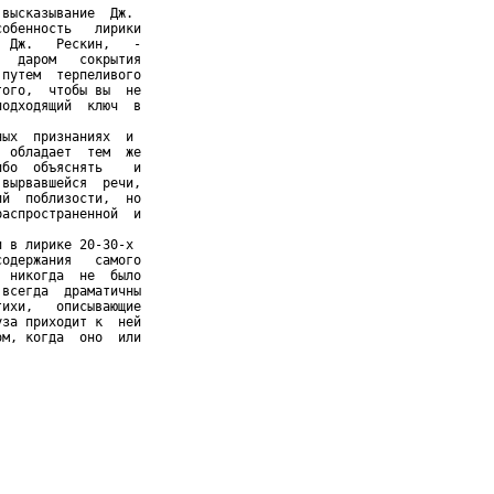
высказывание  Дж.

обенность   лирики

 Дж.   Рескин,   -

  даром   сокрытия

путем  терпеливого

ого,  чтобы вы  не

одходящий  ключ  в

ых  признаниях  и

 обладает  тем  же

бо  объяснять    и

вырвавшейся  речи,

й  поблизости,  но

аспространенной  и

 в лирике 20-30-х

одержания   самого

 никогда  не  было

всегда  драматичны

ихи,   описывающие

за приходит к  ней

м, когда  оно  или
