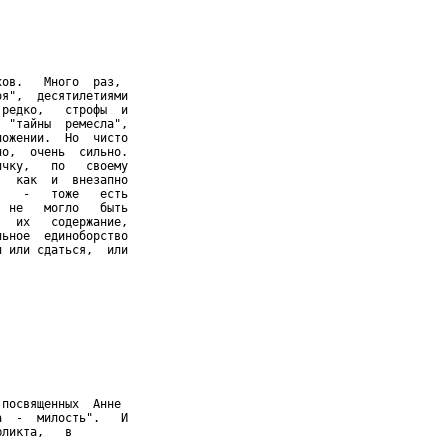
ов.   Много  раз,

я",  десятилетиями

редко,   строфы  и

 "тайны  ремесла",

ожении.  Но  чисто

о,  очень  сильно.

чку,   по   своему

  как  и  внезапно

   -   тоже   есть

 не   могло   быть

  их   содержание,

ьное  единоборство

 или сдаться,  или

посвященных  Анне

  -  милость".   И

фликта,   в