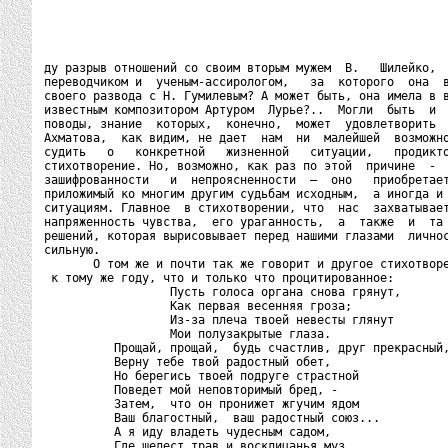
ду разрыв отношений со своим вторым мужем  В.   Шилейко,  
переводчиком и  ученым-ассирологом,   за  которого  она  в
своего развода с Н. Гумилевым? А может быть, она имела в в
известным композитором Артуром  Лурье?..  Могли  быть  и  
поводы, знание  которых,  конечно,  может  удовлетворить  
Ахматова,  как видим, не дает  нам  ни  малейшей  возможно
судить   о   конкретной   жизненной   ситуации,   продикто
стихотворение. Но, возможно, как раз по этой  причине  -  
зашифрованности   и  непроясненности  –  оно   приобретает
приложимый ко многим другим судьбам исходным,  а иногда и 
ситуациям. Главное  в стихотворении, что  нас  захватывает
напряженность чувства,  его ураганность,  а  также  и  та 
решений, которая вырисовывает перед нашими глазами  личнос
сильную.

       О том же и почти так же говорит и другое стихотворе
 к тому же году, что и только что процитированное:

                  Пусть голоса органа снова грянут,

                  Как первая весенняя гроза;

                  Из-за плеча твоей невесты глянут

                  Мои полузакрытые глаза.

          Прощай, прощай,  будь счастлив, друг прекрасный,
          Верну тебе твой радостный обет,

          Но берегись твоей подруге страстной

          Поведет мой неповторимый бред, -

          Затем,  что он пронижет жгучим ядом

          Ваш благостный,  ваш радостный союз...

          А я иду владеть чудесным садом,

          Где шелест трав и восклицанья муз.
