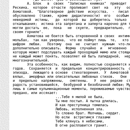
       А. Блок   в  своих  "Записных  книжках"  приводит  
Рескина,  которое  отчасти  проливает  свет  на   эту   ос
Ахматовой.  "Благотворное  действие  искусства,  -  писал 
обусловлено  (также,  кроме  дидактичности)  его   особым 
неведомой  истины,   до  которой  вы  доберетесь  только  
откапывания;  истина эта запрятана и заперта нарочно для т
могли достать  ее,  пока   не  скуете,  предварительно,  п
своем горниле".

       Ахматова не боится быть откровенной в своих  интимн
мольбах,  так как уверена,  что ее поймут лишь  те,   кто 
шифром  любви.   Поэтому  она  не  считает  нужным  что-ли
дополнительно описывать.  Форма  случайно  и   мгновенно  
которую может подслушать каждый проходящий мимо или стоящи
не каждый может понять, позволяет ей быть лапидарной,  нер
многозначительной.

       Эта особенность, как видим, полностью сохраняется и
годов.  Сохраняется  и  предельная  концентрированность  с
эпизода,  лежащего в основе  стихотворения.  У  Ахматовой 
вялых,  аморфных или описательных любовных стихов.   Они  
и  предельно  напряженны,   смятенны.   У  нее  редкие  ст
радость установившейся,  безбурной и безоблачной любви; Му
лишь в самые кульминационные моменты, переживаемые чувство
предано, или иссякает:

                     ...Тебе я милой не была,

                     Ты мне постыл. А пытка длилась,

                     И как преступница томилась

                     Любовь, исполненная зла.

                     То словно брат. Молчишь, сердит.

                     Но если  встретимся глазами

                     Тебе клянусь я небесами,

                     В огне расплавится гранит.
