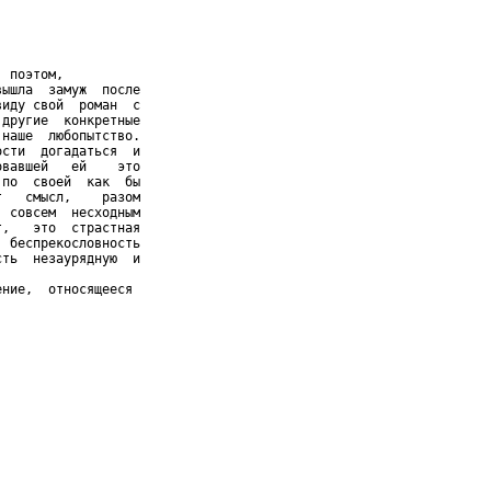
 поэтом,

ышла  замуж  после

иду свой  роман  с

другие  конкретные

наше  любопытство.

сти  догадаться  и

вавшей   ей    это

по  своей  как  бы

   смысл,    разом

 совсем  несходным

,   это  страстная

 беспрекословность

ть  незаурядную  и

ние,  относящееся


