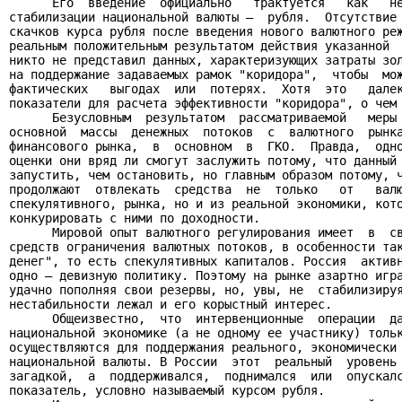
      Его  введение  официально   трактуется   как   не
стабилизации национальной валюты —  рубля.  Отсутствие 
скачков курса рубля после введения нового валютного реж
реальным положительным результатом действия указанной  
никто не представил данных, характеризующих затраты зол
на поддержание задаваемых рамок "коридора",  чтобы  мож
фактических   выгодах  или  потерях.  Хотя  это   далек
показатели для расчета эффективности "коридора", о чем 
      Безусловным  результатом  рассматриваемой   меры 
основной  массы  денежных  потоков  с  валютного  рынка
финансового рынка,  в  основном  в  ГКО.  Правда,  одно
оценки они вряд ли смогут заслужить потому, что данный 
запустить, чем остановить, но главным образом потому, ч
продолжают  отвлекать  средства  не  только   от   валю
спекулятивного, рынка, но и из реальной экономики, кото
конкурировать с ними по доходности.

      Мировой опыт валютного регулирования имеет  в  св
средств ограничения валютных потоков, в особенности так
денег", то есть спекулятивных капиталов. Россия  активн
одно — девизную политику. Поэтому на рынке азартно игра
удачно пополняя свои резервы, но, увы, не  стабилизируя
нестабильности лежал и его корыстный интерес.

      Общеизвестно,  что  интервенционные  операции  да
национальной экономике (а не одному ее участнику) тольк
осуществляются для поддержания реального, экономически 
национальной валюты. В России  этот  реальный  уровень 
загадкой,  а  поддерживался,  поднимался  или  опускалс
показатель, условно называемый курсом рубля.
