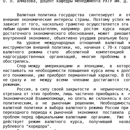
О. Л. алмазова, доцент кафедры менеджмента РХТУ им. Д. 
      Валютная политика государства  синтезирует  и  от
внешние экономические интересы страны. Поэтому успех мн
зависит от того, насколько грамотно осуществляется эта 
любым одним показателем, например  ростом  курса  нацио
достаточного экономического обоснования, может  рикошет
внутренней экономике, объективно ухудшив реальную базу 
      На  уровне  международных  отношений  валютный  к
инструментом внешней политики, но, начиная с 70-х годов
валютного  режима  стало   абсолютной   компетенцией   
надгосударственных  организаций,  многие  проблемы  в  
обострились.

      Спор между  американцами  и  японцами,  в  которо
настаивать на необходимости повышения курса иены к долл
его понижении, уже приобрел перманентный характер. В ЕС
не сразу и  не  между  всеми  членами  достигаются  сог
режимам.

      Россия, в силу своей закрытости  и  нерыночности,
отрезана от этих проблем, лишь частично приобщаясь к  н
Экономической Взаимопомощи, но опять же склоняясь в осн
политическим, а  не  рыночным  решениям.  Необходимость
валютной политики и выбора валютного режима России при 
переходного периода к рыночной  экономике  поставила  р
проблем перед официальными валютными  органами.  Уже  т
действует  режим  валютного  курса,  получивший   назва
рублевого "коридора".
