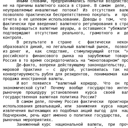
      Иными словами, предпринимались попытки воздейство
не на причины валютного хаоса в стране. В самом  деле, 
неуправляемые инвалютные  потоки?  Из  отсутствия  валю
позволяло практически беспрепятственно покупать  и  про
отчета о ее целевом использовании. Доводы о  том,  что 
фактически при введении) валютного регулирования в стра
бы возвращаться валютные авуары, а оставшиеся "убежали"
подтверждают  отсутствие  реального,  грамотного  и  де
контроля.

      В  результате  в  стране   с   фактически   некон
образовался дикий, но легальный валютный рынок,  позвол
из денег  и,  как  следствие,  стимулирующий  отток  "н
российского  финансового  рынка  на  зарубежные  товарн
Россия в то время сосредоточилась на "монотоварном" про
      Де-факто, вопреки действующему законодательству, 
мировой  практике  —  с  другой,  установилась  так  на
конвертируемость рубля для резидентов,  понимаемая  как
продажа иностранной валюты.

      И вот  появился  "валютный  коридор.  Что  он  пр
экономической сути?  Почему  вообще  государство  интен
рыночную  процедуру  установления   курса   своей   вал
государственная валютная политика России?

      В самом деле, почему Россия фактически  проигнори
использования девальваций, или  занижения  курса  нацио
извлечения вытекающих из подобных акций выгод  для  нац
Подчеркнем, речь идет именно о политике государства,  а
рыночных мероприятиях.

      Заниженный курс  национальной  валюты,  при  проч