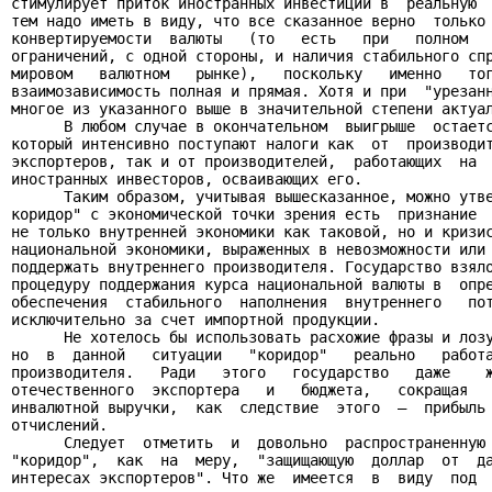
стимулирует приток иностранных инвестиций в  реальную  
тем надо иметь в виду, что все сказанное верно  только 
конвертируемости  валюты   (то   есть   при   полном   
ограничений, с одной стороны, и наличия стабильного спр
мировом   валютном   рынке),   поскольку   именно   тог
взаимозависимость полная и прямая. Хотя и при  "урезанн
многое из указанного выше в значительной степени актуал
      В любом случае в окончательном  выигрыше  остаетс
который интенсивно поступают налоги как  от  производит
экспортеров, так и от производителей,  работающих  на  
иностранных инвесторов, осваивающих его.

      Таким образом, учитывая вышесказанное, можно утве
коридор" с экономической точки зрения есть  признание  
не только внутренней экономики как таковой, но и кризис
национальной экономики, выраженных в невозможности или 
поддержать внутреннего производителя. Государство взяло
процедуру поддержания курса национальной валюты в  опре
обеспечения  стабильного  наполнения  внутреннего   пот
исключительно за счет импортной продукции.

      Не хотелось бы использовать расхожие фразы и лозу
но  в  данной   ситуации   "коридор"   реально   работа
производителя.   Ради   этого   государство   даже    ж
отечественного  экспортера   и   бюджета,   сокращая   
инвалютной выручки,  как  следствие  этого  —  прибыль 
отчислений.

      Следует  отметить  и  довольно  распространенную 
"коридор",  как  на  меру,  "защищающую  доллар  от  да
интересах экспортеров". Что же  имеется  в  виду  под  