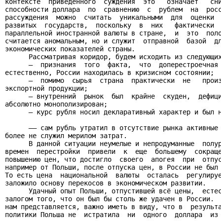
контексте  приведенного  суждения  это   означает   сни
способности доллара  по  сравнению  с  рублем  на  росс
рассуждения  можно  считать  уникальными  для  оценки  
развитых  государств,  поскольку  в  них   фактически  
параллельной иностранной валюты в стране,  и  это  поло
считается аномальным, но и служит  отправной  базой  дл
экономических показателей страны.

      Рассматривая коридор, будем исходить из следующих
      —  признания  того  факта,  что  доперестроечная 
естественно, России находилась в кризисном состоянии;

      —  помимо  сырья  страна  практически  не   произ
экспортной продукции;

      — внутренний  рынок  был  крайне  скуден,  дефици
абсолютно монополизирован;

      — курс рубля носил декларативный характер и был н
      —— сам рубль утратил в отсутствие рынка активные 
более не служил мерилом затрат.

      В данной ситуации неумелые и непродуманные  полур
времен  перестройки  привели  к  еще  большему  сокраще
повышению цен, что достигло  своего  апогея  при  отпус
например от Польши, после отпуска цен, в России не был 
То есть цена  национальной  валюты  осталась  регулируе
заложило основу перекосов в экономическом развитии.

      Удачный опыт Польши, отпустившей всё цены,  естес
залогом того, что он был бы столь же удачен в России.  
нам представляется, важно иметь в виду, что в  результа
политики Польша не  истратила  ни  одного  доллара  из