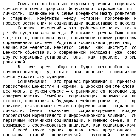
      Семья всегда была институтом первичной  социализа
семьей и в семье процессы  безусловно  отражаются  на  
личности. Возникающие в семье конфликты между родителям
и  старшими,  конфликты  между  «старым»  поколением  и
процесс воспитания и социализации подрастающего поколен
      Конфликт поколений – это проблема не новая, так к
детей» существовала всегда. В прежние времена было прощ
чаще всего, повторяла путь, пройденный своими родителям
определённой системе. Родители воспитывали детей так,  
Сейчас всё меняется. Меняется  семья  как  институт  со
ценности общества и. У современной  молодёжи  уже  совс
другие моральные установки.  Она,  как  правило,  отриц
родителей.

      В  тоже  время  общество  будет  неспособно  к   
самовоспроизводству, если в  нем  исчезнет  социализаци
семья утратит эту функцию.

      Социализация – это процесс приобщения к  принятым
подсистемах ценностям и нормам. В широком смысле слова 
всю жизнь. В узком смысле – ограничивается периодом взр
совершеннолетия. Семейная  социализация  понимается  дв
стороны, подготовка к будущим семейным ролям  и,  с  др
влияние, оказываемое семьей на формирование  социально-
личности.  Семья   оказывает   социализирующее   воздей
посредством нормативного и информационного влияния.  Им
первичным источником социализации, и именно семья, в  п
возможность сформироваться индивиду, как социально-комп
    С моей  точки  зрения  данная  тема  представляет  
распадом   старой   политической,   духовной,   экономи