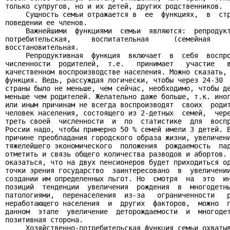
только супругов, но и их детей, других родственников.

     Сущность семьи отражается в  ее  функциях,  в  стр
поведении ее членов.

     Важнейшими  функциями  семьи  являются:  репродукт
потребительская,     воспитательная      (семейная     
восстановительная.

     Репродуктивная  функция  включает  в  себя  воспро
численности  родителей,  т.е.   принимает   участие   в
качественном воспроизводстве населения. Можно сказать, 
функция. Ведь, рассуждая логически, чтобы через 24-30  
страны было не меньше, чем сейчас, необходимо, чтобы де
меньше чем родителей. Желательно даже больше, т.к. иног
или иным причинам не всегда воспроизводят  своих  родит
человек населения, состоящего из 2-детных  семей,  чере
треть своей  численности  и  по  статистике  для  воспр
России надо, чтобы примерно 50 % семей имели 3 детей. В
причине преобладания городского образа жизни, увеличени
тяжелейшего экономического  положения  рождаемость  пад
отметить и связь общего количества разводов и абортов. 
оказаться, что на двух пенсионеров будет приходиться од
точки зрения государство  заинтересовано  в  увеличении
создании им определенных льгот. Но  смотря  на  это  ин
позиций  тенденции  увеличения  рождения  в  многодетны
патологиями,  перенаселения  из-за   ограниченности   р
неработающего населения  и  других  факторов,  можно  п
данном  этапе  увеличение  деторождаемости  и  многодет
позитивная сторона.

     Хозяйственно-потребительская функция семьи охватыв