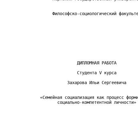
                    Философско-социологический факульте
                                                       
                                                       
                              ДИПЛОМНАЯ РАБОТА

                              Студента V курса

                          Захарова Ильи Сергеевича

               «Семейная социализация как процесс форми
                      социально-компетентной личности»

                                                       
                                                       
                                                       