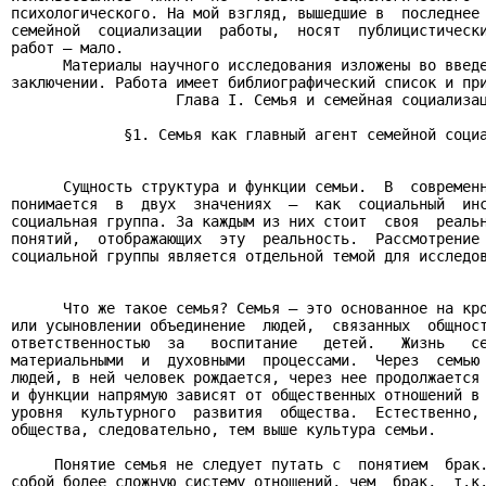
психологического. На мой взгляд, вышедшие в  последнее 
семейной  социализации  работы,  носят  публицистически
работ – мало.

      Материалы научного исследования изложены во введе
заключении. Работа имеет библиографический список и при
                   Глава I. Семья и семейная социализац
             §1. Семья как главный агент семейной социа
      Сущность структура и функции семьи.  В  современн
понимается  в  двух  значениях  —  как  социальный  инс
социальная группа. За каждым из них стоит  своя  реальн
понятий,  отображающих  эту  реальность.  Рассмотрение 
социальной группы является отдельной темой для исследов
      Что же такое семья? Семья — это основанное на кро
или усыновлении объединение  людей,  связанных  общност
ответственностью  за   воспитание   детей.   Жизнь   се
материальными  и  духовными  процессами.  Через  семью 
людей, в ней человек рождается, через нее продолжается 
и функции напрямую зависят от общественных отношений в 
уровня  культурного  развития  общества.  Естественно, 
общества, следовательно, тем выше культура семьи.

     Понятие семья не следует путать с  понятием  брак.
собой более сложную систему отношений, чем  брак,  т.к.