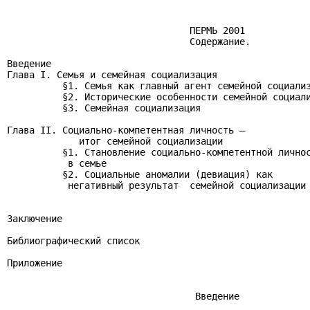
                                 ПЕРМЬ 2001

                                 Содержание.

                                                       
Введение                                               
Глава I. Семья и семейная социализация                 
          §1. Семья как главный агент семейной социализ
          §2. Исторические особенности семейной социали
          §3. Семейная социализация                    
Глава II. Социально-компетентная личность –

             итог семейной социализации                
          §1. Становление социально-компетентной личнос
           в семье                                     
          §2. Социальные аномалии (девиация) как

           негативный результат  семейной социализации 
Заключение                                             
Библиографический список                               
Приложение                                             
                                  Введение
