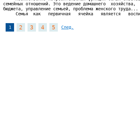
семейных отношений. Это ведение домашнего  хозяйства,  
бюджета, управление семьей, проблема женского труда...

     Семья  как   первичная   ячейка   является   восп
2
3
4
5
1
След.