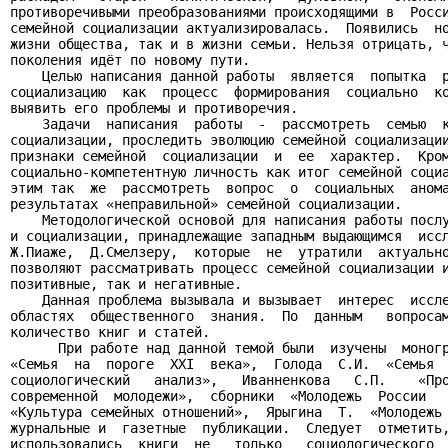
противоречивыми преобразованиями происходящими в  Росси
семейной социализации актуализировалась.  Появились  но
жизни общества, так и в жизни семьи. Нельзя отрицать, ч
поколения идёт по новому пути.

    Целью написания данной работы  является  попытка  р
социализацию  как  процесс  формирования  социально  ко
выявить его проблемы и противоречия.

    Задачи  написания  работы  -  рассмотреть  семью  к
социализации, проследить эволюцию семейной социализации
признаки семейной  социализации  и  ее  характер.  Кром
социально-компетентную личность как итог семейной социа
этим так  же  рассмотреть  вопрос  о  социальных  анома
результатах «неправильной» семейной социализации.

    Методологической основой для написания работы послу
и социализации, принадлежащие западным выдающимся  иссл
Ж.Пиаже,  Д.Смелзеру,  которые  не  утратили  актуально
позволяют рассматривать процесс семейной социализации и
позитивные, так и негативные.

    Данная проблема вызывала и вызывает  интерес  иссле
областях  общественного  знания.  По  данным   вопросам
количество книг и статей.

      При работе над данной темой были  изучены  моногр
«Семья  на  пороге  XXI  века»,  Голода  С.И.  «Семья  
социологический   анализ»,   Иванненкова   С.П.    «Про
современной  молодежи»,  сборники  «Молодежь  России   
«Культура семейных отношений»,  Ярыгина  Т.  «Молодежь 
журнальные и  газетные  публикации.  Следует  отметить,
использовались  книги  не   только   социологического  