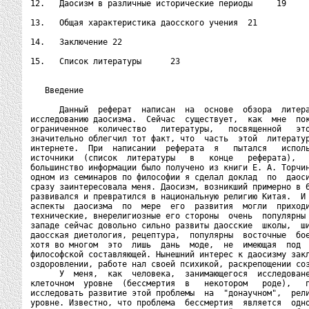
12.   Даосизм в различные исторические периоды     19

13.   Общая характеристика даосского учения  21

14.   Заключение 22

15.   Список литературы      23

   Введение

      Данный  реферат  написан  на  основе  обзора  литера
исследованию даосизма.  Сейчас  существует,  как  мне  пок
ограниченное  количество   литературы,   посвященной   это
значительно облегчил тот факт, что  часть  этой  литератур
интернете.  При  написании  реферата  я   пытался   исполь
источники  (список  литературы   в   конце   реферата),   
большинство информации было получено из книги Е. А. Торчин
одном из семинаров по философии я сделал доклад  по  даоси
сразу заинтересовала меня. Даосизм, возникший примерно в 6
развивался и превратился в национальную религию Китая.  И 
аспекты  даосизма  по  мере  его  развития  могли  приходи
технические, внерелигиозные его стороны  очень  популярны 
западе сейчас довольно сильно развиты даосские  школы,  ши
даосская диетология, рецептура,  популярны  восточные  бое
хотя во многом  это  лишь  дань  моде,  не  имеющая  под  
философской составляющей. Нынешний интерес к даосизму закл
оздоровлении, работе нал своей психикой, раскрепощении соз
      У  меня,  как  человека,  занимающегося  исследоване
клеточном  уровне  (бессмертия  в   некотором   роде),   п
исследовать развитие этой проблемы  на  "донаучном",  рели
уровне. Известно, что проблема  бессмертия  является  одно