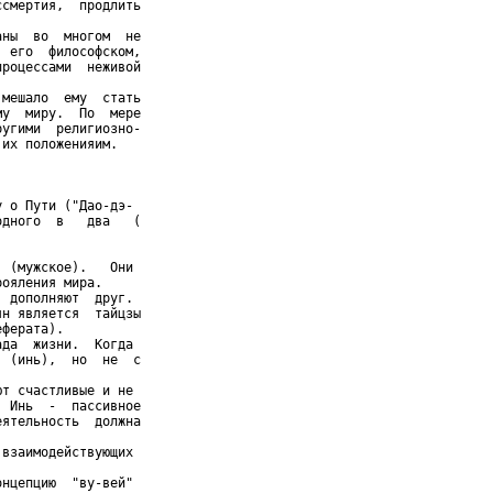
смертия,  продлить

ны  во  многом  не

 его  философском,

роцессами  неживой

мешало  ему  стать

у  миру.  По  мере

угими  религиозно-

их положенияим.

 о Пути ("Дао-дэ-

дного  в   два   (

 (мужское).   Они

ояления мира.

 дополняют  друг.

н является  тайцзы

ферата).

да  жизни.  Когда

 (инь),  но  не  с

т счастливые и не

 Инь  -  пассивное

ятельность  должна

взаимодействующих

нцепцию  "ву-вей"
