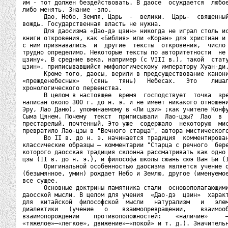
им - тот должен бездействовать. В даосе  осуждается  любое
либо менять. Знание -зло.

      Дао, Небо, Земля, Царь  -  велики.  Царь-  священный
вождь. Государственная власть не нужна.

      Для даосизма «Дао-дэ цзин» никогда не играл столь ис
книги откровения, как «Библия» или «Коран» для христиан и 
с ним признавались  и  другие  тексты  откровения,  число 
трудно определимо. Некоторые тексты по авторитетности  не 
цзину». В средние века, например (с VIII в.), такой  стату
цзин», приписывавшийся мифологическому императору Хуан-ди.
      Кроме того, даосы, верили в предсуществование канони
«прежденебесных»   (сянь   тянь)   Небесах.   Это    лишал
хронологического первенства.

      В целом в настоящее  время  господствует  точка  зре
написан около 300 г. до н. э. и не имеет никакого отношени
Эру, Лао Даню), упоминаемому в «Ли цзи» ;как учителе Конфу
Сыма Цянем. Почему  текст  приписывали  Лао-цзы?  Лао  в  
престарелый, почтенный. Это уже  содержало  некоторую  мис
превратило Лао-цзы в "Вечного старца", автора мистического
      Во II в. до н. э. начинается традиция  комментирован
классические образцы — комментарии "Старца с речного  бере
которого даосская традиция склонна рассматривать как одно 
цзы (II в. до н. э.), и философа школы сюань сюэ Ван Би (I
      Оригинальной особенностью даосизма является учение о
(безымянное, умин) рождает Небо и Землю, другое (именуемое
все сущее.

      Основные доктрины памятника стали  основополагающими
даосской мысли. В целом для учения  «Дао-дэ  цзин»  характ
для  китайской  философской  мысли   натурализм   и   элем
диалектики   (учение   о    взаимопревращении,    взаимооб
взаимопорождении    противоположностей:    «наличие»     —
«тяжелое»—«легкое», движение»—«покой» и т. д.). Значительн