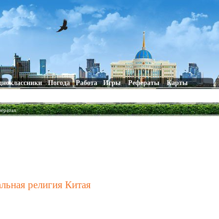
дноклассники
Погода
Работа
Игры
Рефераты
Карты
фератах
льная религия Китая