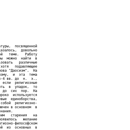
туры,  посвященной

азалось,  довольно

й   теме.   Работу

ы  можно  найти  в

зовать   различные

хотя   подавляющее

ова "Даосизм".  На

зму,  и  эта  тема

-4 вв. до  н.  э.,

 если  религиозные

ть  в  упадок,  то

 до  сих  пор.  На

роко  используется

вые  единоборства,

собой  религиозно-

ючен в основном  в

нания.

им   старения   на

оявилось   желание

гиозно-философском

й  из  основных  в
