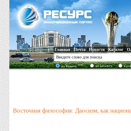
Главная
Почта
Новости
Каталог
О
new!
по каталогу
в ре
по Казнету
Восточная философия: Даосизм, как национа