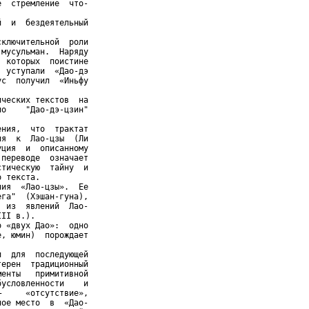
  стремление  что-

  и  бездеятельный

ключительной  роли

мусульман.  Наряду

 которых  поистине

 уступали  «Дао-дэ

с  получил  «Иньфу



ческих текстов  на

о    "Дао-дэ-цзин"

ния,  что  трактат

я  к  Лао-цзы  (Ли

ция  и  описанному

переводе  означает

тическую  тайну  и

 текста.

ия  «Лао-цзы».  Ее

га"  (Хэшан-гуна),

 из  явлений  Лао-

II в.).

 «двух Дао»:  одно

, юмин)  порождает

  для  последующей

ерен  традиционный

енты   примитивной

условленности    и

     «отсутствие»,

ое место  в  «Дао-
