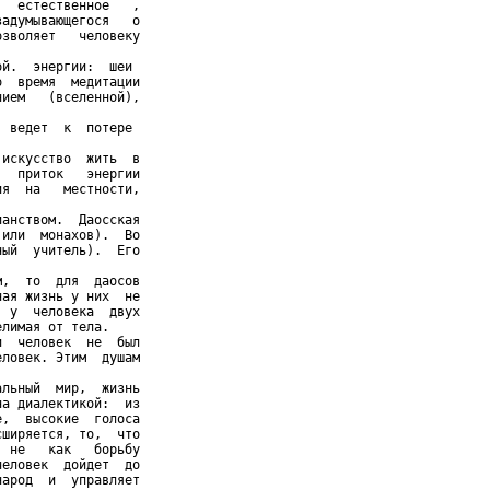
  естественное   ,

адумывающегося   о

зволяет   человеку

й.  энергии:  шеи

  время  медитации

ием   (вселенной),

 ведет  к  потере

искусство  жить  в

  приток   энергии

я  на   местности,

анством.  Даосская

или  монахов).  Во

ый  учитель).  Его

,  то  для  даосов

ая жизнь у них  не

 у  человека  двух

лимая от тела.

  человек  не  был

ловек. Этим  душам

льный  мир,  жизнь

а диалектикой:  из

,  высокие  голоса

ширяется, то,  что

 не   как   борьбу

еловек  дойдет  до

арод  и  управляет
