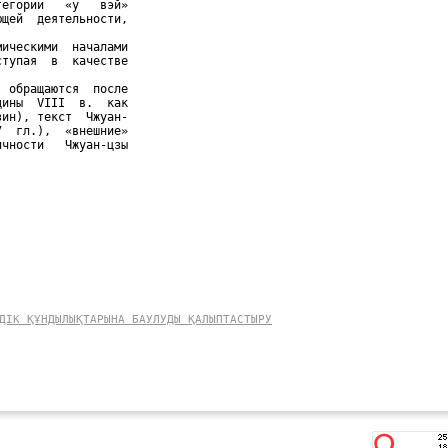
егории   «у   вэй»

щей  деятельности,

ическими  началами

тупая  в  качестве

 обращаются  после

ины  VIII  в.  как

ин), текст  Чжуан-

  гл.),  «внешние»

чности   Чжуан-цзы

ДІК ҚҰНДЫЛЫҚТАРЫНА БАУЛУДЫ ҚАЛЫПТАСТЫРУ