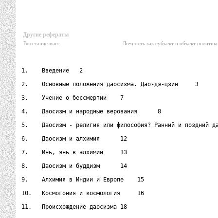
Другие рефераты
Восстание масс
Личность как субъект и объект политик
1.    Введение   2

2.    Основные положения даосизма. Дао-дэ-цзин     3

3.    Учение о бессмертии    7

4.    Даосизм и народные верования      8

5.    Даосизм - религия или философия? Ранний и поздний да
6.    Даосизм и алхимия      12

7.    Инь, янь в алхимии     13

8.    Даосизм и буддизм      14

9.    Алхимия в Индии и Европе    15

10.   Космогония и космология     16

11.   Происхождение даосизма 18
