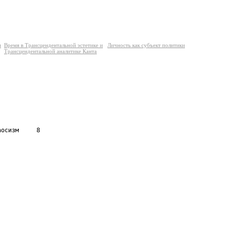
и
Время в Трансцендентальной эстетике и
Личность как субъект политики
Трансцендентальной аналитике Канта
осизм     8
