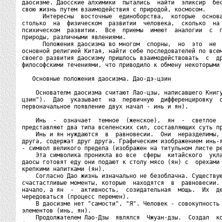
даосизме. Даосские алхимики  пытались  найти  эликсир  бес
свою жизнь путем взаимодействия с природой, космосом.

      Интересны  восточные  единоборства,  которые  основа
столько  на  физическом  развитии  человека,  сколько  на 
психическом  развитии.  Все  приемы  имеют  аналогии  с  п
природы, различными явлениями.

      Положения даосизма во многом  спорны,  но  это  не  
основной религией Китая, найти себе последователей по всем
своего развития даосизму пришлось взаимодействовать  с  др
философскими течениями, что приводило к обмену некоторыми 
   Основные положения даосизма. Дао-дэ-цзин

    Основателм даосизма считают Лао-цзы, написавшего Книгу
цзин").  Дао  указывает  на  первичную  дифференцировку  о
первоначальное появление двух начал - инь и ян).

    Инь  -  означает  темное  (женское),  ян  -  светлое  
представляют два типа вселенских сил, составляющих суть пр
    Инь и ян нуждаются  в  равновесии.  Они  неразделимы, 
друга, содержат друг друга. Графическим изображением инь-я
- символ великого предела (изображен на титульном листе ре
    Эта символика проникла во все  сферы  китайского  укла
даосы готовят еду они подают к столу мясо (ян) с  орехами 
крепкими напитками (ян).

    Согласно Дао жизнь изначально не безоблачна. Существую
счастастливые моменты, которые  находятся  в  равновесии. 
начало, а ян  -  активность,  созидательная  мощь.  Их  де
чередоваться (процесс перемен).

    В даосизме нет "самости", "Я". Человек - совокупность 
элементов (инь, ян).

    Продолжателем Лао-Дзы  являлся  Чжуан-дзы.  Создал  ко