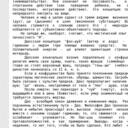
(невмешательства).  Она  означает  не   пассивность,    а 
спонтанное  действие  (как   поведение   ребенка,   не   з
последствиях,  интуитивное  действие).  Эта  концепция  по
непредвзято смотреть на вещи.

    Человек и мир в целом характ-ся тремя видами  жизненно
(дух), ци  (дыхание)  и  цзин  (жизненная  субстанция)  Во
человек  стремится  к  слиянию  своего  Эго   с   мироздан
избавляется от субъективно-объективного подхода.

    На западе же, наоборот, считают, что мистический опыт 
личностного "Я".

      Даосская концепция  "фэн-шуй"  (ветер  и  вода)  -  
гармонии  с  миром  (при  помощи  внешних  средств).   На 
положительной  энергии  -  ци  влияет  ориентация  строени
интерьер.

      Даосизм  изначально  возник  параллельно  с  конфуци
религия имела свои храмы, книги, своих жрецов  (семейных  
главе их стоял верховный жрец, патриарх "тянь-ши"  (небесн
династия начиналась со II в. н. э.

      Если в конфуцианстве было принято поклонение предкам
характерны магические заклятия, обряды, шаманство. Загробн
была связана с культом предков. Даос предполагает наличие 
душ: "ци" -жизнь, неотделимая от тела и "лин" - душа, отде
      После смерти: лин переходит в  "чуй"  (черту),  если
выдающийся или в шень (божество), если умер знаменитыцй че
требуется приносить жертвы.

      Дао - всеобщий закон движения и изменения мира.  Реа
подчинены естественному пути - Дао. Философия Дао пронизан
бытия и небытия происходит все; высокое  подчиняет  низкое
вместе с низкими создают гармонию; то, что сжимается - рас
ослабевает  -  усиливается.  Но  Лао-цзы   понимал   это  
противоположностей, а  как  примирение.  Выводы:  когда  ч
недеяния, то нет того, чтобы не было сделано. Кто любит  н