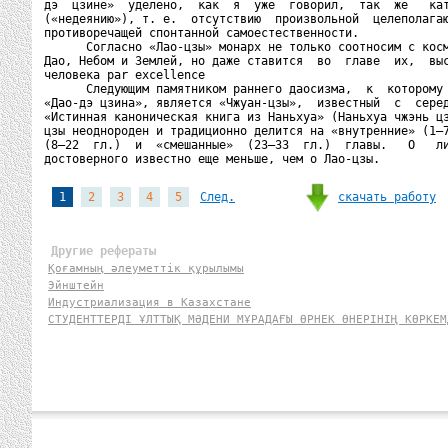
дэ  цзине»  уделено,  как  я  уже  говорил,  так  же   кат
(«недеянию»), т. е.  отсутствию  произвольной  целеполагаю
противоречащей спонтанной самоестественности.

      Согласно «Лао-цзы» монарх не только соотносим с косм
Дао, Небом и Землей, но даже ставится  во  главе  их,  выс
человека par excellence

      Следующим памятником раннего даосизма,  к  которому 
«Дао-дэ цзина», является «Чжуан-цзы»,  известный  с  серед
«Истинная каноническая книга из Наньхуа» (Наньхуа чжэнь цз
цзы неоднороден и традиционно делится на «внутренние» (1—7
(8—22  гл.)  и  «смешанные»  (23—33  гл.)  главы.   О   ли
скачать работу
1
2
3
4
5
След.
Другие рефераты
Қоғамның әлеуметтік құрылымы
Эйнштейн
Индустриализация в Казахстане
СТУДЕНТТЕРДІ ҰЛТТЫҚ МӘДЕНИ МҰРАДАҒЫ ӨРНЕК ӨНЕРІНІҢ КӨРКЕМ