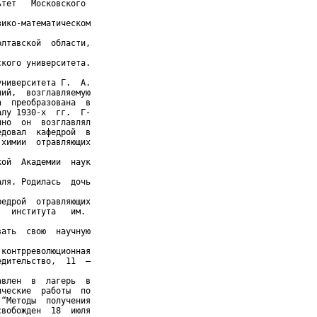
тет   Московского

ико-математическом

лтавской  области,

кого университета.

ниверситета Г.  А.

ий,  возглавляемую

  преобразована  в

лу 1930-х  гг.  Г-

но  он  возглавлял

довал  кафедрой  в

химии  отравляющих

ой  Академии  наук

ля. Родилась  дочь

едрой  отравляющих

  института   им.

ать  свою  научную

контрреволюционная

дительство,  11  –

влен  в  лагерь  в

ческие  работы  по

“Методы  получения

вобожден  18  июля
