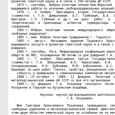
развитии советской науки и в связи с 250-летием АН СССР.

   1975 г, сентябрь. Избран почетным членом Нью-Йоркской  
выдающиеся работы по изучению свободнорадикальных реакций.
   1976  г,  4  ноября.  Присуждена  вторая  Государственн
(совместно  с  Г.А.  Домрачевым,  Б.Г.  Грибовым,  Б.А.  С
Брегадзе,  С.П.  Губиным  и  др.)  за  цикл   работ   в   
теоретических  и  прикладных   аспектов   термораспада   м
соединений.

   1982 г, Избран  почетным  членом  международного  общес
свободных радикалов".

   1985 г, май. Избран почетным гражданином г. Горького.

   1985  г,  август.  Награжден  орденом  Трудового  Красн
выдающиеся заслуги и развитии советской науки и в связи с 
рождения.

   1985 г, сентябрь. Рига. Международная конференция европ
обществ по МОС, посвященная 90-летию со дня рождения Г.А. 
   1985  г,  7  ноября.  Присуждена  третья  Государственн
(совместно с  Г.А.  Абакумовым,  В.К.  Черкасовым,  А.И.  
Солодовниковым,  Н.Н.  Бубновым,  М.И.  Кабачником,  Е.С. 
Ершовым) за цикл работ "Синтез, свойства, реакционная спо

   собность и применение о-семихиноновых комплексов металл
   1988 г, 25 октября  —  1989,  12  февраля.  Почетный  д
металлорганической химии АН СССР со дня его организации.

   1989 г, 12  февраля.  Г.А.  Разуваев  скончался  после 
Похоронен в Горьком на Бугровском кладбище.

                Научная, научно-организационная деятельнос
                               Г.А. Разуваева.

   Имя  Григория  Алексеевича  Разуваева  традиционно  свя
свободных радикалов и металлоорганической химией. Действит
этим двум областям химической науки не ослабевал ни на миг