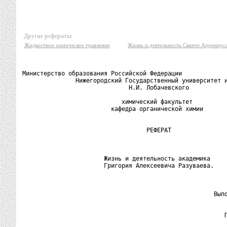
Другие рефераты
Жидкостное химическое травление
Жизнь и деятельность Сванте Аррениус
Министерство образования Российской Федерации

               Нижегородский Государственный университет и
                              Н.И. Лобачевского

                            химический факультет

                         кафедра органической химии

                                   РЕФЕРАТ

                       Жизнь и деятельность академика

                       Григория Алексеевича Разуваева.

                                                      Выпо
                                                          
                                                         П
                                                          