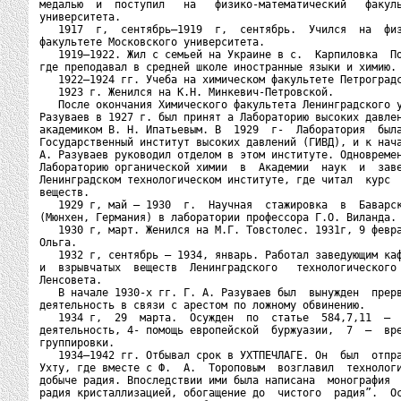
медалью  и  поступил   на   физико-математический   факуль
университета.

   1917  г,  сентябрь—1919  г,  сентябрь.  Учился  на  физ
факультете Московского университета.

   1919—1922. Жил с семьей на Украине в с.  Карпиловка  По
где преподавал в средней школе иностранные языки и химию.

   1922—1924 гг. Учеба на химическом факультете Петроградс
   1923 г. Женился на К.Н. Минкевич-Петровской.

   После окончания Химического факультета Ленинградского у
Разуваев в 1927 г. был принят а Лабораторию высоких давлен
академиком В. Н. Ипатьевым. В  1929  г-  Лаборатория  была
Государственный институт высоких давлений (ГИВД), и к нача
А. Разуваев руководил отделом в этом институте. Одновремен
Лабораторию органической химии  в  Академии  наук  и  заве
Ленинградском технологическом институте, где читал  курс  
веществ.

   1929 г, май — 1930  г.  Научная  стажировка  в  Баварск
(Мюнхен, Германия) в лаборатории профессора Г.О. Виланда.

   1930 г, март. Женился на М.Г. Товстолес. 1931г, 9 февра
Ольга.

   1932 г, сентябрь — 1934, январь. Работал заведующим каф
и  взрывчатых  веществ  Ленинградского   технологического 
Ленсовета.

   В начале 1930-х гг. Г. А. Разуваев был  вынужден  прерв
деятельность в связи с арестом по ложному обвинению.

   1934 г,  29  марта.  Осужден  по  статье  584,7,11  –  
деятельность, 4- помощь европейской  буржуазии,  7  –  вре
группировки.

   1934—1942 гг. Отбывал срок в УХТПЕЧЛАГЕ. Он  был  отпра
Ухту, где вместе с Ф.  А.  Тороповым  возглавил  технологи
добыче радия. Впоследствии ими была написана  монография  
радия кристаллизацией, обогащение до  чистого  радия”.  Ос