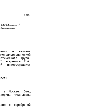
              стр.

ваева…………..4

а…………………7

афии   и   научно-

металлорганической

стического  Труда,

Р  академика  Г.А.

й,  интересующихся

ости

  в  Москве.  Отец

терина  Николаевна

зию  с  серебряной
