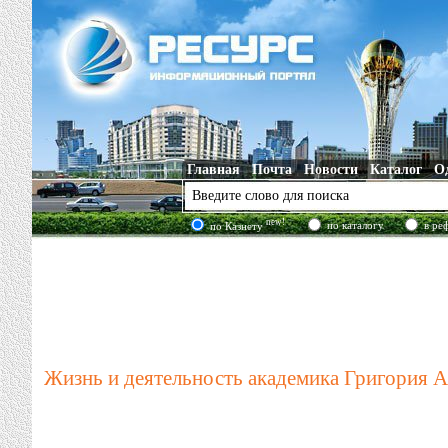
Главная
Почта
Новости
Каталог
О
new!
по каталогу
в ре
по Казнету
Жизнь и деятельность академика Григория А