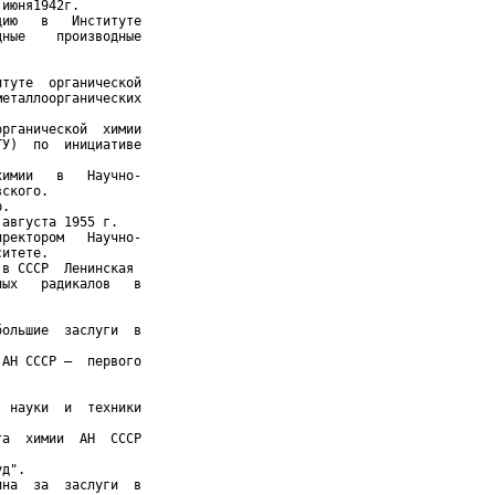
июня1942г.

ию   в   Институте

ные    производные

туте  органической

еталлоорганических

рганической  химии

У)  по  инициативе

имии   в   Научно-

ского.

.

августа 1955 г.

ректором   Научно-

итете.

в СССР  Ленинская

ых   радикалов   в



ольшие  заслуги  в

АН СССР —  первого

 науки  и  техники

а  химии  АН  СССР

д".

на  за  заслуги  в
