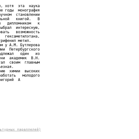
, хотя  эта  наука

е годы  монография

учном  становлении

ьной   книгой.   В

   дипломником   к

ыбрал  интересную,

вать   возможность

  гексаметилэтана,

рифенил метил.

м у А.М. Бутлерова

ии  Петербургского

длежал   один   из

ни  академик  В.Н.

ал  своим  главным

езная.

ию  химии  высоких

аботать   молодого

ригорий  А
ьтурных параллелей)