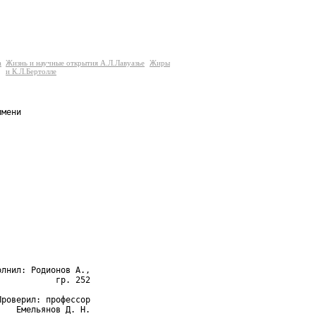
а
Жизнь и научные открытия А.Л.Лавуазье
Жиры
и К.Л.Бертолле
мени

лнил: Родионов А.,

           гр. 252

роверил: профессор

   Емельянов Д. Н.
