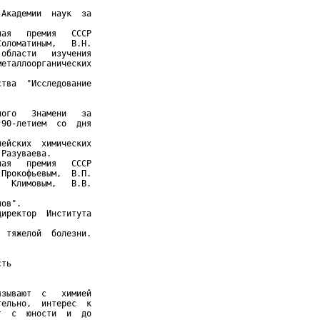
Академии  наук  за



ая   премия   СССР

оломатиным,   В.Н.

области   изучения

еталлоорганических

тва  "Исследование

ого   Знамени   за

90-летием  со  дня

ейских  химических

Разуваева.

ая   премия   СССР

Прокофьевым,  В.П.

  Климовым,   В.В.

ов".

иректор  Института

 тяжелой  болезни.

ть

зывают  с   химией

ельно,  интерес  к

  с  юности  и  до
