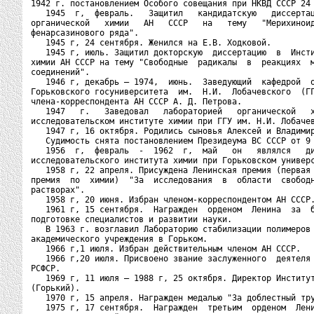
1942 г. постановлением Особого совещания при НКВД СССР 24 
   1945  г,  февраль.   Защитил   кандидатскую   диссертац
органической   химии   АН   СССР   на   тему   "Мерихиноид
фенарсазинового ряда".

   1945 г, 24 сентября. Женился на Е.В. Ходковой.

   1945 г, июль. Защитил докторскую  диссертацию  в  Инсти
химии АН СССР на тему "Свободные  радикалы  в  реакциях  м
соединений".

   1946 г, декабрь — 1974,  июнь.  Заведующий  кафедрой  о
Горьковского госуниверситета  им.  Н.И.  Лобачевского  (ГГ
члена-корреспондента АН СССР А. Д. Петрова.

   1947   г.   Заведовал   лабораторией   органической   х
исследовательском институте химии при ГГУ им. Н.И. Лобачев
   1947 г, 16 октября. Родились сыновья Алексей и Владимир
   Судимость снята постановлением Президеума ВС СССР от 9 
   1956  г,  февраль  -  1962  г,  май   он   являлся   ди
исследовательского института химии при Горьковском универс
   1958 г, 22 апреля. Присуждена Ленинская премия (первая 
премия  по  химии)  "За  исследования  в  области  свободн
растворах".

   1958 г, 20 июня. Избран членом-корреспондентом АН СССР.
   1961 г, 15 сентября.  Награжден  орденом  Ленина  за  б
подготовке специалистов и развитии науки.

   В 1963 г. возглавил Лабораторию стабилизации полимеров 
академического учреждения в Горьком.

   1966 г,1 июля. Избран действительным членом АН СССР.

   1966 г,20 июля. Присвоено звание заслуженного  деятеля 
РСФСР.

   1969 г, 11 июля — 1988 г, 25 октября. Директор Институт
(Горький).

   1970 г, 15 апреля. Награжден медалью "За доблестный тру
   1975 г, 17 сентября.  Награжден  третьим  орденом  Лени