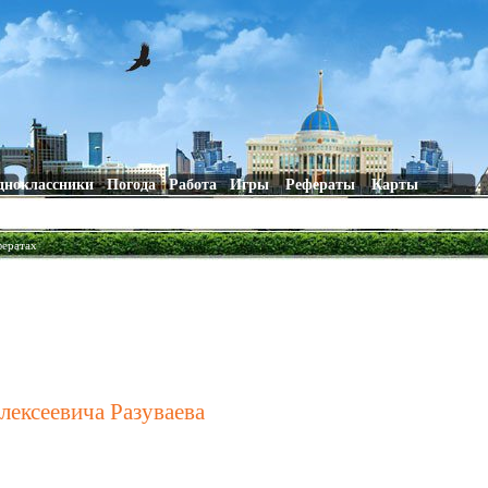
дноклассники
Погода
Работа
Игры
Рефераты
Карты
фератах
лексеевича Разуваева