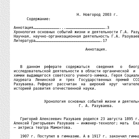
                             Н. Новгород 2003 г.

      Содержание:                                         
Аннотация………………………………...……………………………………………….3

Хронология основных событий жизни и деятельности Г.А. Разу
Научная, научно-организационная деятельность Г.А. Разуваев
Литература……………………………………………………………………………….17

                                 Аннотация.

   В  данном  реферате  содержаться   сведения   о   биогр
исследовательской деятельности в области органической  и  
химии выдающегося советского ученого-химика, Героя Социали
лауреата  Ленинской  и  трех  Государственных  премий  ССС
Разуваева. Реферат  рассчитан  на  широкий  круг  читателе
историей развития отечественной науки.

              Хронология основных событий жизни и деятельн
                              Г. А. Разуваева.

   Григорий Алексеевич Разуваев родился 23 августа 1895 г.
Алексей Григорьевич Разуваев — инженер-технолог; мать  Ека
— актриса театра Мамонтова.

   1907 г. Поступил в гимназию. А в 1917 г. закончил гимна