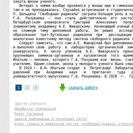
заката жизни ученого.

   Интерес к химии вообще проявился у юноши еще в гимназии
там и не преподавалась. Случайно встреченная в студенчески
П. Вальдена "Свободные радикалы" сыграла большую роль в на
Г.А.  Разуваева  —  она  стала  действительно  его  настол
Петербургском  университете  Григорий   Алексеевич   попал
знаменитому академику А.Е. Фаворскому. Начинающий ученый в
но  сложную  тему  дипломной  работы.  Он  решил   исследо
образования  трет-бутильных  радикалов  при   диссоциации 
аналогично известному методу синтеза свободного радикала т
   Следует заметить, что сам А.Е. Фаворский был дипломнико
и выполнял свою  работу  в  лаборатории  органической  хим
университета.  К  числу  учеников  А.Е.  Фаворского  прина
крупнейших  химиков-органиков  и  каталитиков  того  време
Ипатьев — человек, которого Г.А. Разуваев всю  жизнь  счит
учителем. Одним словом, школа у молодого ученого была серь
   В 1924 г. В.Н. Ипатьев создал  в  Петрограде  Лаборатор
давлений  при   Академии   наук   и   пригласил   туда   р
университетского выпускника Г.А. Разуваева. В 1928  г.  Г
скачать работу
1
2
3
Другие рефераты
Обработка транзакций
Полет Гагарина
Защита информации в локальных сетях
Культ солнца в мифологии якутов (проблема древних этнокул