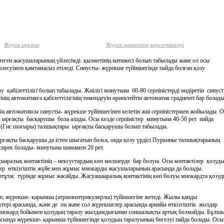
Жүрек ырғағы
Жүрек қызметінің көрсеткіштері
птеген жасушаларының үйлесімді қызметінің нәтижесі болып табылады және ол осы
лесуімен қамтамасыз етіледі. Синусты- жүрекше түйіншегінде пайда болған қозу
ру қабілеттілігі болып табылады. Жиілігі минутына 60-80 серпіністерді өндіретін синус
інің автоматияға
қабілеттілігінің төмендеуін өрнектейтін автоматия градиенті бар болады
нің автоматиясы синусты- жүрекше түйіншегінен келетін жиі серпіністермен жойылады. 
 ырғақты басқарушы бола алады. Осы кезде серпіністер минутына 40-50 рет пайда
ң (Гис шоғыры) талшықтары ырғақты басқарушы болып табылады.
ырғақты басқарушы да істен шығатын болса, онда қозу үрдісі Пуркинье талшықтарының
сирек болады- минутына шамамен 20 рет.
шааралық контактінің – нексустардың көп мөлшерде бар болуы. Осы контактілер қозуд
ілер өткізгіштік жүйе мен жұмыс миокарды жасушаларының арасында да болады.
іртұтас түрінде жұмыс жасайды. Жасуашааралық контактінің көп болуы миокардта қозу
п, жүрекше- қарынша (атриовентрикулярлы) түйіншегіне жетеді. Жылы қанды
рі арасында, және де оң және сол жүрекшелер арасында арнайы өткізгіштік жолдар
миокард бойымен қозудың таралу жылдамдығынан соншалықты артық болмайды. Бұлш
асында жүрекше- қарынша түйіншегінде қозудың таралуының бөгелуі пайда болады. Осы