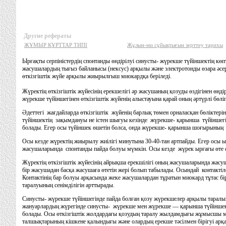
Другие рефераты
ЖҰМЫР ҚҰРТТАР ТИПІ
Жұлын-ми сұйықтығын зерттеу тарихы
Ырғақты серпіністердің спонтанды өндірілуі синусты- жүрекше түйіншектің кө
жасушалардың тығыз байланысы (нексус) арқылы және электротонды өзара әсер
өткізгіштік жүйе арқылы жиырылғыш миокардқа беріледі.
Жүректің өткізгіштік жүйесінің ерекшелігі әр жасушаның қозуды өздігінен өнді
жүрекше түйіншегінен өткізгіштік жүйенің алыстауына қарай оның әртүрлі бөліг
Әдеттегі жағдайларда өткізгіштік жүйенің барлық төмен орналасқан бөліктері
түйіншектің зақымдануы не істен шығуы кезінде жүрекше- қарынша түйіншегі
болады. Егер осы түйіншек өшетін болса, онда жүрекше- қарынша шоғырыны
Осы кезде жүректің жиырылу жиілігі минутына 30-40-тан артпайды. Егер осы 
жасушаларында спонтанды пайда болуы мүмкін. Осы кезде жүрек ырғағы өте 
Жүректің өткізгіштік жүйесінің айрықша ерекшілігі оның жасушаларында жасу
бір жасушадан басқа жасушаға өтетін жері болып табылады. Осындай контакт
Контактінің бар болуы арқасында жеке жасушалардан тұратын миокард тұтас б
таралуының сенімділігін арттырады.
Синусты- жүрекше түйіншегінде пайда болған қозу жүрекшелер арқылы таралы
жануарлардың жүрегінде синусты- жүрекше мен жүрекше — қарынша түйіншекте
болады. Осы өткізгіштік жолдардағы қозудың таралу жылдамдығы жұмысшы 
талшықтарының кішкене қалындығы және олардың ерекше тәсілмен бірігуі арқ