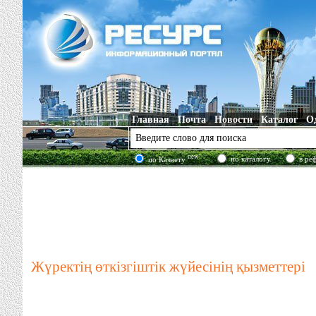
Главная
Почта
Новости
Каталог
О
new!
по каталогу
в ре
по Казнету
Жүректің өткізгіштік жүйесінің қызметтері