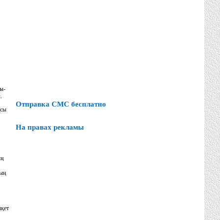
ты-
.
Отправка СМС бесплатно
Осы
На правах рекламы
ың
дың
ықет