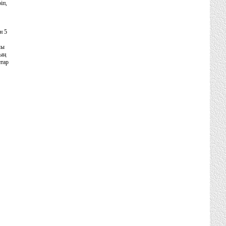
іп,
н 5
лы
ның
атар