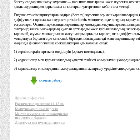
бөгелу салдарынан қозу жүрекше — қарынша шоғырына және жүректің өткізгі
қанды жүрекшеден қарыншаға ығыстырып үлгергеннен кейін ғана жетеді.
Ендеше атриовентрикулярлы кідіріс (бөгелу) жүрекшелер мен қарыншалардың 
диффузиялы орналасқан жүректің өткізгішітік миоциттерінде қозудың таралу
есе жоғары. Осының арқасында қарыншалар миокарды жасушаларының жиырылуы
синхрондылығы миокардтың қуатын арттырады және қарыншалардың ығыстыру
таралмай, жұмыс миокардының жасушалары арқылы таралса, яғни диффузиялы
жиырылуға бір мезгілде қатыспай, біртіндеп қатысушы еді және қарыншалар өз
маңызды физиологиялық ерекшеліктерін қамтамасыз етеді:
1) серпіністердің ырғақты өндірілуін (әрекет потенциалы);
2) жүрекшелер мен қарыншалардың қажетті тізбекті жиырылуын (координацияс
3) қарыншалар миокардының жасушаларының жиырылу үрдісіне синхронды қаты
скачать работу
Другие рефераты
Еретические движения 14-15 вв.
Коммуникационные подсети
Мектеп жұмысының инновациялық
процестерін басқару
Диктатура над русским народом