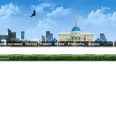
дноклассники
Погода
Работа
Игры
Рефераты
Карты
фератах