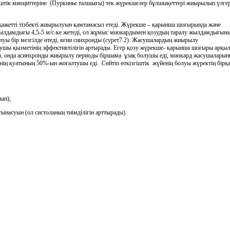
штік миоциттеріне (Пуркинье талшығы) тек жүрекшелер бұлшықеттері жиырылып үлгер
қажетті тізбекті жиырылуын қамтамасыз етеді. Жүрекше – қарынша шоғырында және
 жылдамдығы 4,5-5 м/с-ке жетеді, ол жұмыс миокардымен қозудың таралу жылдамдығына
 бір мезгілде өтеді, яғни синхронды (сурет7.2). Жасушалардың жиырылу
шы қызметінің эффективтілігін артырады. Егер қозу жүрекше- қарынша шоғыры арқы
, онда асинхронды жиырылу периоды біршама ұзақ болушы еді, миокард жасушалары
інің қуатының 50%-ын жоғалтушы еді. Сөйтіп өткізгіштік жүйенің болуы жүректің бірқ
ын);
насуын (ол систоланың тиімділігін арттырады).