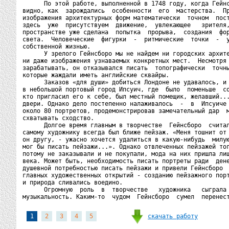
      По этой работе, выполненной в 1748 году, когда Гейнс
видно, как  зарождались  особенности  его  мастерства.  Пр
изображения архитектурных форм математически  точном  пост
здесь  уже  присутствуем  движение,  увлекающее   зрителя,
пространстве уже сделана  попытка  прорыва,  создания  фор
света.  Человеческие  фигурки  -  ритмические  точки  -  у
собственной жизнью.

      У зрелого Гейнсборо мы не найдем ни городских архите
ни даже изображения узнаваемых конкретных мест.  Несмотря 
зарабатывать, он отказывался писать  топографически  точны
которые жаждали иметь английские сквайры.

      Заказов «для души» добиться Лондоне не удавалось, и 
в небольшой портовый город Ипсуич, где  было  поменьше  со
кто пригласил его к себе, был местный помещик, желавший...
двери. Однако дело постепенно налаживалось  -  в  Ипсуиче 
около 80 портретов, продемонстрировав замечательный дар  м
схватывать сходство.

      Долгое время главным в творчестве  Гейнсборо  считал
самому художнику всегда был ближе пейзаж. «Меня тошнит от 
он другу, - ужасно хочется удалиться в какую-нибудь  милую
мог бы писать пейзажи...». Однако отвлеченных пейзажей тог
потому не заказывали и не покупали, мода на них пришла лиш
века. Может быть, необходимость писать портреты ради  дене
душевной потребностью писать пейзажи и привели Гейнсборо  
главных художественных открытий - созданию пейзажного порт
и природа сливались воедино.

      Огромную  роль  в  творчестве   художника   сыграла 
скачать работу
1
2
3
4
5