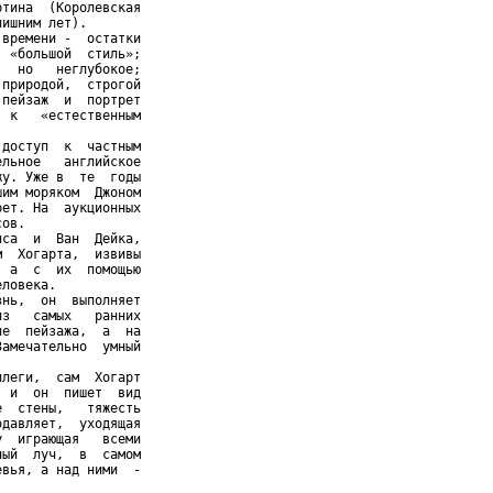
тина  (Королевская

ишним лет).

времени -  остатки

 «большой  стиль»;

  но   неглубокое;

природой,  строгой

пейзаж  и  портрет

 к   «естественным

доступ  к  частным

льное   английское

у. Уже в  те  годы

им моряком  Джоном

ет. На  аукционных

ов.

са  и  Ван  Дейка,

  Хогарта,  извивы

 а  с  их  помощью

ловека.

нь,  он  выполняет

з   самых   ранних

е  пейзажа,  а  на

амечательно  умный

леги,  сам  Хогарт

 и  он  пишет  вид

  стены,   тяжесть

давляет,  уходящая

  играющая   всеми

ый  луч,  в  самом

вья, а над ними  -
