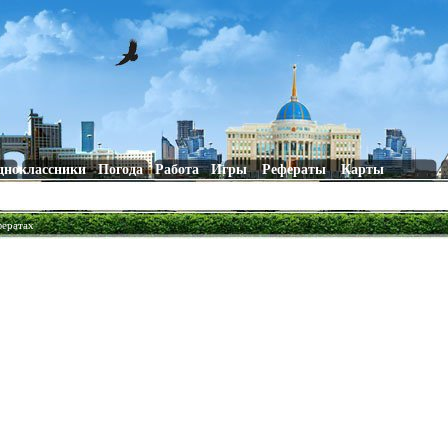
дноклассники
Погода
Работа
Игры
Рефераты
Карты
фератах