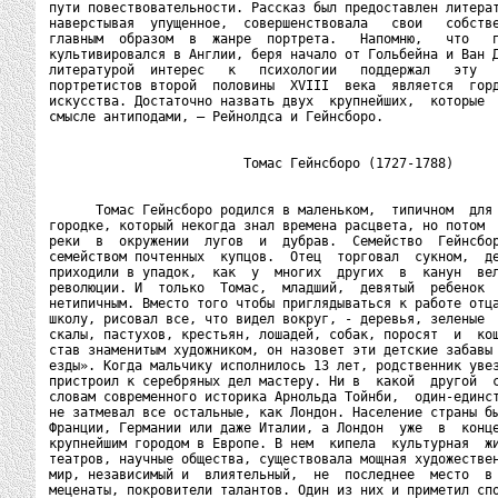
пути повествовательности. Рассказ был предоставлен литерат
наверстывая  упущенное,  совершенствовала   свои   собстве
главным  образом  в  жанре  портрета.   Напомню,   что   п
культивировался в Англии, беря начало от Гольбейна и Ван Д
литературой  интерес   к   психологии   поддержал   эту   
портретистов второй  половины  XVIII  века  является  горд
искусства. Достаточно назвать двух  крупнейших,  которые  
смысле антиподами, — Рейнолдса и Гейнсборо.

                         Томас Гейнсборо (1727-1788)

      Томас Гейнсборо родился в маленьком,  типичном  для 
городке, который некогда знал времена расцвета, но потом  
реки  в  окружении  лугов  и  дубрав.  Семейство  Гейнсбор
семейством почтенных  купцов.  Отец  торговал  сукном,  де
приходили в упадок,  как  у  многих  других  в  канун  вел
революции. И  только  Томас,  младший,  девятый  ребенок  
нетипичным. Вместо того чтобы приглядываться к работе отца
школу, рисовал все, что видел вокруг, - деревья, зеленые  
скалы, пастухов, крестьян, лошадей, собак, поросят  и  кош
став знаменитым художником, он назовет эти детские забавы 
езды». Когда мальчику исполнилось 13 лет, родственник увез
пристроил к серебряных дел мастеру. Ни в  какой  другой  с
словам современного историка Арнольда Тойнби,  один-единст
не затмевал все остальные, как Лондон. Население страны бы
Франции, Германии или даже Италии, а Лондон  уже  в  конце
крупнейшим городом в Европе. В нем  кипела  культурная  жи
театров, научные общества, существовала мощная художествен
мир, независимый и  влиятельный,  не  последнее  место  в 
меценаты, покровители талантов. Один из них и приметил спо