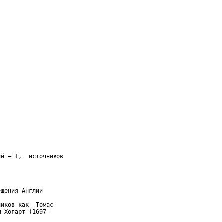
й – 1,  источников

щения Англии

иков как  Томас

 Хогарт (1697-
