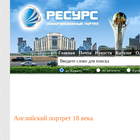
Главная
Почта
Новости
Каталог
О
new!
по каталогу
в ре
по Казнету
Английский портрет 18 века