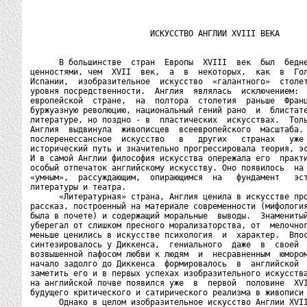
                         ИСКУССТВО АНГЛИИ XVIII ВЕКА

      В большинстве  стран  Европы  XVIII  век  был  бедне
ценностями, чем  XVII  век,  а  в  некоторых,  как  в  Гол
Испании,  изобразительное  искусство  «галантного»  столет
уровня посредственности.  Англия  являлась  исключением:  
европейской  стране,  на  полтора  столетия  раньше  Франц
буржуазную революцию, национальный гений рано  и  блистате
литературе, но поздно - в  пластических  искусствах.  Толь
Англия  выдвинула  живописцев  всеевропейского  масштаба. 
послеренессансное  искусство   в   других   странах   уже 
исторический путь и значительно прогрессировала теория, эс
И в самой Англии философия искусства опережала его  практи
особый отпечаток английскому искусству. Оно появилось  на 
«умным»,  рассуждающим,  опирающимся  на   фундамент   эст
литературы и театра.

      «Литературная» страна, Англия ценила в искусстве про
рассказ, построенный на материале современности (мифология
была в почете) и содержащий моральные  выводы.  Знаменитый
уберегал от слишком пресного морализаторства, от  мелочног
меньше ценились в искусстве психология  и  характер.  Впос
синтезировалось у Диккенса,  гениального  даже  в  своей  
возвышенной пафосом любви к людям  и  несравненным  юмором
начало задолго до Диккенса  формировалось  в  английской  
заметить его и в первых успехах изобразительного искусства
на английской почве появился уже  в  первой  половине  XVI
будущего критического и сатирического реализма в живописи 
      Однако в целом изобразительное искусство Англии XVII