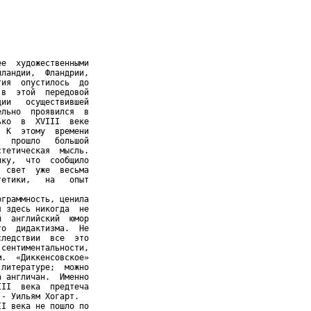
е  художественными

ландии,  Фландрии,

ия  опустилось  до

в  этой  передовой

ии   осуществившей

льно  проявился  в

ко  в  XVIII  веке

 К  этому  времени

  прошло   большой

тетическая  мысль.

ку,  что  сообщило

 свет  уже  весьма

етики,   на   опыт

граммность, ценила

 здесь никогда  не

  английский  юмор

о  дидактизма.  Не

ледствии  все  это

сентиментальности,

.  «Диккенсовское»

литературе;  можно

 англичан.  Именно

II  века  предтеча

- Уильям Хогарт.

I века не пошло по
