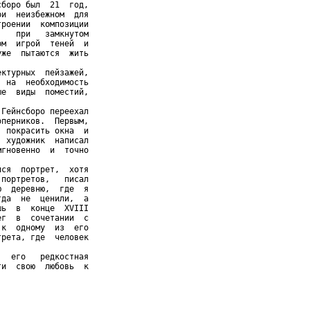
боро был  21  год,

и  неизбежном  для

роении  композиции

   при   замкнутом

м  игрой  теней  и

же  пытаются  жить

ктурных  пейзажей,

 на  необходимость

е  виды  поместий,

Гейнсборо переехал

перников.  Первым,

 покрасить окна  и

 художник  написал

гновенно  и  точно

ся  портрет,  хотя

портретов,   писал

  деревню,  где  я

да  не  ценили,  а

ь  в  конце  XVIII

г  в  сочетании  с

к  одному  из  его

рета, где  человек

  его   редкостная
