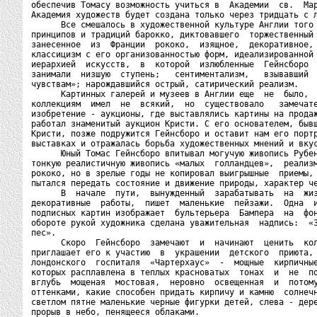
обеспечив Томасу возможность учиться в  Академии  св.  Мар
Академия художеств будет создана только через тридцать с л
      Все смешалось в художественной культуре Англии того 
принципов и традиций барокко, диктовавшего  торжественный 
занесенное  из  Франции  рококо,  изящное,  декоративное, 
классицизм с его организованностью форм, идеализированной 
иерархией  искусств,  в  которой  излюбленные  Гейнсборо  
занимали  низшую  ступень;   сентиментализм,   взывавший  
чувствам»; нарождавшийся острый, сатирический реализм.

      Картинных галерей и музеев в Англии еще  не  было,  
коллекциям  имел  не  всякий,  но  существовало   замечате
изобретение - аукционы, где выставлялись картины на продаж
работал знаменитый аукцион Кристи. С его основателем, бывш
Кристи, позже подружится Гейнсборо и оставит нам его портр
выставках и отражалась борьба художественных мнений и вкус
      Юный Томас Гейнсборо впитывал могучую живопись Рубен
тонкую реалистичную живопись «малых  голландцев»,  реализм
рококо, но в зрелые годы не копировал выигрышные  приемы, 
пытался передать состояние и движение природы, характер че
      В  начале  пути,  вынужденный  зарабатывать  на  жиз
декоративные  работы,  пишет  маленькие  пейзажи.  Одна  и
подписных картин изображает  бультерьера  Бампера  на  фон
обороте рукой художника сделана уважительная  надпись:  «З
пес».

      Скоро  Гейнсборо  замечают  и  начинают  ценить  кол
приглашает его к участию  в  украшении  детского  приюта, 
лондонского  госпиталя  «Чартерхаус»  -  мощные  кирпичные
которых расплавлена в теплых красноватых  тонах  и  не  по
вглубь  мощеная  мостовая,  неровно  освещенная  и  потому
оттенками, какие способен придать кирпичу и камню  солнечн
светлом пятне маленькие черные фигурки детей, слева - дере
прорыв в небо, пенящееся облаками.
