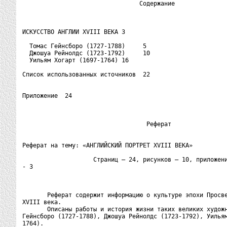
                                 Содержание

ИСКУССТВО АНГЛИИ XVIII ВЕКА 3

  Томас Гейнсборо (1727-1788)     5

  Джошуа Рейнолдс (1723-1792)     10

  Уильям Хогарт (1697-1764) 16

Список использованных источников  22

Приложение  24

                                   Реферат

Реферат на тему: «АНГЛИЙСКИЙ ПОРТРЕТ XVIII ВЕКА»

                    Страниц – 24, рисунков – 10, приложени
- 3

       Реферат содержит информацию о культуре эпохи Просве
XVIII века.

       Описаны работы и история жизни таких великих художн
Гейнсборо (1727-1788), Джошуа Рейнолдс (1723-1792), Уильям
1764).
