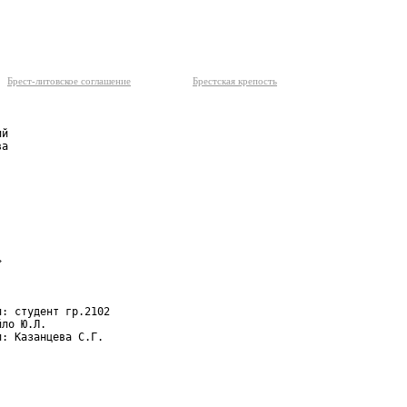
Брест-литовское соглашение
Брестская крепость
й

а



: студент гр.2102

ло Ю.Л.

: Казанцева С.Г.
