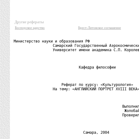
Другие рефераты
Боспорское царство
Брест-Литовское соглашение
Министерство науки и образования РФ

                  Самарский Государственный Аэрокосмически
                  Университет имени академика С.П. Королев
                              Кафедра философии

                      Реферат по курсу: «Культурология»

                  На тему: «АНГЛИЙСКИЙ ПОРТРЕТ XVIII ВЕКА»
                                                  Выполнил
                                                   Жолобай
                                                  Проверил
                                Самара, 2004
