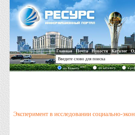
Главная
Почта
Новости
Каталог
О
new!
по каталогу
в ре
по Казнету
Эксперимент в исследовании социально-эко