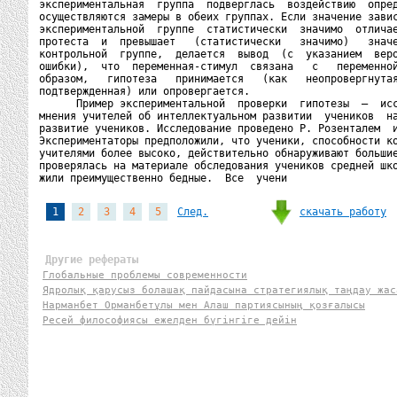
экспериментальная  группа  подверглась  воздействию  опред
осуществляются замеры в обеих группах. Если значение завис
экспериментальной  группе  статистически  значимо  отличае
протеста  и  превышает   (статистически   значимо)   значе
контрольной  группе,  делается  вывод  (с  указанием  веро
ошибки),  что  переменная-стимул  связана   с   переменной
образом,   гипотеза   принимается   (как   неопровергнутая
подтвержденная) или опровергается.

      Пример экспериментальной  проверки  гипотезы  —  исс
мнения учителей об интеллектуальном развитии  учеников  на
развитие учеников. Исследование проведено Р. Розенталем  и
Экспериментаторы предположили, что ученики, способности ко
учителями более высоко, действительно обнаруживают большие
проверялась на материале обследования учеников средней шко
жили преимущественно бедные.  Все  учени
скачать работу
1
2
3
4
5
След.
Другие рефераты
Глобальные проблемы современности
Ядролық қарусыз болашақ пайдасына стратегиялық таңдау жас
Нарманбет Орманбетұлы мен Алаш партиясының қозғалысы
Ресей философиясы ежелден бүгінгіге дейін