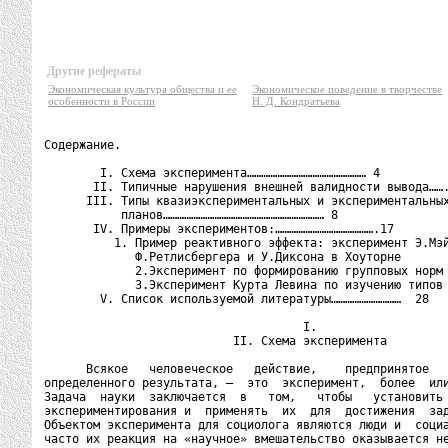
Другие рефераты
Экономическая культура общества и ее
Экономическое поведение в творчестве
особенности в России
Н. Д. Кондратьева
Содержание.

        I. Схема эксперимента…………………………………………… 4

       II. Типичные нарушения внешней валидности вывода…….
      III. Типы квазиэкспериментальных и экспериментальных
           планов…………………………………………………………… 8

       IV. Примеры экспериментов:…………………………………….17

          1. Пример реактивного эффекта: эксперимент Э.Мэй
             Ф.Ретлисбергера и У.Диксона в Хоуторне

             2.Эксперимент по формированию групповых норм 
             3.Эксперимент Курта Левина по изучению типов 
        V. Список используемой литературы…………………………  28

                                     I.

                           II. Схема эксперимента

      Всякое   человеческое   действие,    предпринятое   
определенного результата, —  это  эксперимент,  более  или
Задача  науки  заключается  в   том,   чтобы   установить 
экспериментирования и  применять  их  для  достижения  зад
Объектом эксперимента для социолога являются люди и  социа
часто их реакция на «научное» вмешательство оказывается не