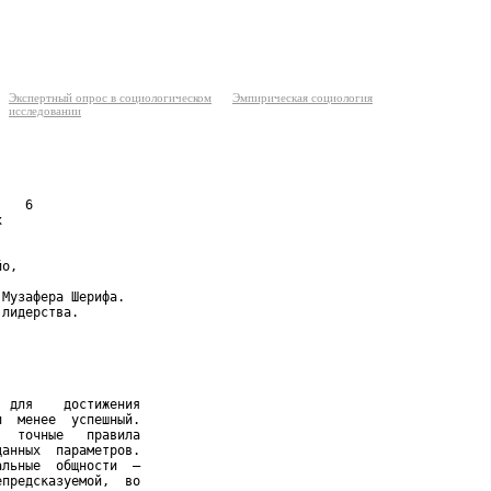
Экспертный опрос в социологическом
Эмпирическая социология
исследовании
   6



о,

Музафера Шерифа.

лидерства.

 для    достижения

  менее  успешный.

  точные   правила

анных  параметров.

льные  общности  —

предсказуемой,  во
