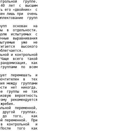
трольной   группе.

40  лет  с  высшим

ь его «двойник»  с

ен лишь при  очень

плектование  групп

упп   основан   на

ы  в  отдельности.

олю  испытуемых  с

чные  выравнивания

ытуемые   уже   не

игается   высокого

блегчается.

ьной и контрольной

Чаще  всего  такой

рандомизация,  как

группами  по  всем

ует  перемешать  и

очтителен  в   тех

ия между  группами

сти  нет  никогда.

е  группы  не  так

ковую  вероятность

ому  рекомендуется

жребия.

льной  переменной,

 другой   группах.

 до   того,    как

й переменной.  При

в  контрольной   и

После   того   как
