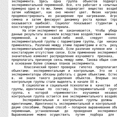
эксперимента.  Здесь   одна   группа   объектов   подверга
экспериментальной переменной. Все, кто работает в «опытных
примерно одно и то же. Химик  подвергает  вещество  воздей
затем  наблюдает,  как  оно  меняет  цвет.  Физик  нагрева
продемонстрировать  их  расширение  при  нагревании.  Агро
семена  и  затем  фиксирует  динамику  роста  яровых  (пра
оказывается  ошибкой).  Социолог  показывает  студентам  у
констатирует усвоение материала.

      На этом эксперимент не  заканчивается.  Чтобы  убеди
данные результаты возникли вследствие воздействия  именно 
переменной,  а   не   какой-либо   иной,   следует   сопос
экспериментальной группы с параметрами группы, где  никаки
применялось. Различие между этими параметрами и есть  резу
экспериментальной переменной. Если различие нулевое или  н
констатируем отсутствие связи. Если применение эксперимент
значительно изменяет распределение изучаемого  признака,  
предполагать причинную связь между ними. Такова общая схем
в основании более сложных планов эксперимента.

       Классический проект проверки  гипотез  предполагает
объектами:  экспериментальным  и  контрольным.  Это  не  з
экспериментаторы обязаны работать с двумя объектами. Естес
в.  не  знали  такого  разделения  объектов.  Впервые  экс
контрольную группы стали выделять в начале XX в.

      В социологии и социальной психологии в  качестве  об
группы, идентичные  по  составу.  Экспериментальной  групп
группа,  к   которой   «применяется»   изучаемая   независ
контрольная группа остается вне экспериментального воздейс
      Экспериментальная  и  контрольная  группы  должны   
идентичными. Идентичность экспериментальной и контрольной 
двумя способами. Первый способ — попарное выравнивание объ
переменным,  установленным   до   проведения   эксперимент
Выравнивание  можно  осуществить   путем   подбора   для  