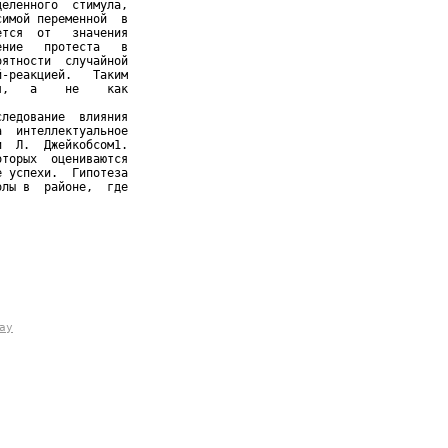
еленного  стимула,

имой переменной  в

тся  от   значения

ние   протеста   в

ятности  случайной

-реакцией.   Таким

,   а    не    как

ледование  влияния

  интеллектуальное

  Л.  Джейкобсом1.

торых  оцениваются

 успехи.  Гипотеза

лы в  районе,  где

ау