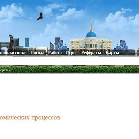
дноклассники
Погода
Работа
Игры
Рефераты
Карты
фератах
номических процессов