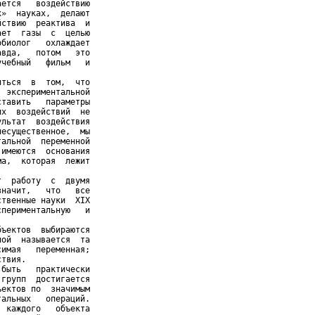
ется   воздействию

»  науках,  делают

ствию  реактива  и

ет  газы  с  целью

биолог   охлаждает

вда,   потом   это

чебный   фильм   и

ться  в  том,  что

 экспериментальной

тавить   параметры

х  воздействий  не

льтат  воздействия

есущественное,  мы

альной  переменной

имеются  основания

а,  которая  лежит

  работу  с  двумя

начит,   что   все

твенные науки  XIX

периментальную   и

ъектов  выбираются

ой  называется  та

имая   переменная;

твия.

быть   практически

групп  достигается

ектов по  значимым

альных   операций.

 каждого   объекта
