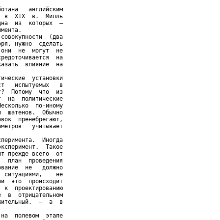
отана   английским

 в  XIX  в.  Милль

на  из  которых  —

мента.

совокупности  (два

ря, нужно  сделать

они  не  могут  не

редоточивается  на

азать  влияние  на

ические  установки

т   испытуемых   в

?  Потому  что  из

  на  политические

есколько  по-иному

  шатенов.  Обычно

вок  пренебрегают,

метров   учитывает

перимента.  Иногда

ксперимент.  Такое

т прежде всего  от

  план  проведения

вание  не   должно

 ситуациями,    не

и  это  происходит

 к  проектированию

  в  отрицательном

ительный,  —  а  в

на  полевом  этапе
