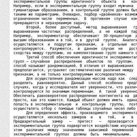
экспериментальной  группы  идентичного   объекта   в   кон
Например, если в экспериментальную группу входит мужчина  
гуманитарным образованием, в контрольной группе должен быт
такими же параметрами. Очевидно, подбор «двойников» возмож
ограниченном числе  переменных.  В  противном  случае  ком
превращается в неразрешимую задачу.

      Второй,  более  доступный,  метод  выравнивания   гр
выравнивании частотных  распределений,  а  не  каждой  пар
Например,  экспериментатор  обеспечивает  30-процентную  д
высшим образованием и в той, и в  другой  группе.  Аналоги
осуществляются  и  подругам  признакам,  а  отдельные  исп
контролируются.  Разумеется,  в  данном  случае  не   дост
сходства между группами, но комплектование групп намного о
      Третий способ обеспечения идентичности экспериментал
групп — случайное  распределение  объектов  по  группам.  
способ называют рандомизацией. В отличие от выравнивания  
предполагается, устраняет систематические различия между  
признакам, а не только контролируемым исследователем.

      Для осуществления рандомизации массив надо как  след
разделить  равновероятно.  Данный  способ  особенно  предп
случаях, когда у исследователя нет уверенности, что различ
контролируются по значимым переменным.  А  такой  уверенно
Обеспечить равновероятное распределение контингента на  дв
просто, как это кажется. Каждый объект должен иметь  одина
попасть в экспериментальную  и  контрольную  группы,  поэт
осуществлять отбор с помощью таблицы случайных чисел либо 
      Для определения эффекта, производимого  эксперимента
осуществляются  несколько  замеров  и   в   той,   и   в  
Предварительный   замер   —   претест   —   производится  
экспериментальная группа подвергнется воздействию изучаемо
этом  различия  между  значениями  зависимой  переменной  
экспериментальной  группах  должны  быть  минимальными.   