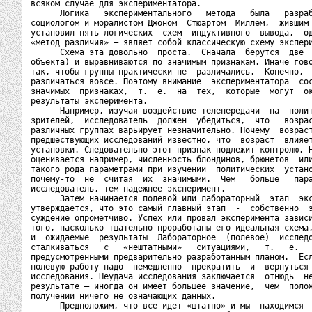
всяком случае для экспериментатора.

      Логика   экспериментального   метода   была   разраб
социологом и моралистом Джоном  Стюартом  Миллем,  жившим 
установил пять логических  схем  индуктивного  вывода,  од
«метод различия» — являет собой классическую схему экспери
      Схема эта довольно  проста.  Сначала  берутся  две  
объекта) и выравниваются по значимым признакам. Иначе гово
так, чтобы группы практически не  различались.  Конечно,  
различаться вовсе. Поэтому внимание  экспериментатора  сос
значимых  признаках,  т.  е.  на  тех,  которые  могут  ок
результаты эксперимента.

      Например, изучая воздействие телепередачи  на  полит
зрителей,  исследователь  должен  убедиться,  что   возрас
различных группах варьирует незначительно. Почему  возраст
предшествующих исследований известно, что  возраст  влияет
установки. Следовательно этот признак подлежит контролю. Н
оценивается например, численность блондинов, брюнетов  или
такого рода параметрами при изучении  политических  устано
почему-то  не  считая  их  значимыми.  Чем   больше   пара
исследователь, тем надежнее эксперимент.

      Затем начинается полевой или лабораторный  этап  экс
утверждается, что это самый главный этап  -  собственно  э
суждение опрометчиво. Успех или провал эксперимента зависи
того, насколько тщательно проработаны его идеальная схема,
и  ожидаемые  результаты  Лабораторное  (полевое)  исследо
сталкиваться   с   «нештатными»   ситуациями,   т.   е.   
предусмотренными предварительно разработанным планом.  Есл
полевую работу надо  немедленно  прекратить  и  вернуться 
исследования. Неудача исследования заключается  отнюдь  не
результате — иногда он имеет большее значение,  чем  полож
получении ничего не означающих данных.

      Предположим, что все идет «штатно» и мы  находимся  