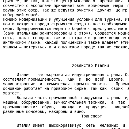
грязнее, но так, как это центр массового  пребывания  т
совместно с экологами принимает все  возможные  меры  п
фауны этих озер. Так же ведутся очистки  других  центр 
побережий морей.

Помимо модернизации и улучшения условий для туризма, ит
почти каждого города стремятся создать все необходимое 
себя. Предпринимаются меры по борьбе с преступностью в 
(сами итальянцы заинтересованы в этом). Создается мощна
сеть,  как в городах, так и в стране в целом: везде ест
английском языке, каждый полицейский также владеет этим
языком – потеряться в итальянском городе так же сложно,
                              Хозяйство Италии

      Италия – высокоразвитая индустриальная страна. Ос
составляет промышленность.  Как  и  во  всей  Европе,  
машиностроение  и  химическая  промышленность.   Промыш
основном работает на привозном сырье, так как  своих  з
хватает.

      Большая часть промышленной  продукции  страны  ид
машины, оборудование, вычислительная техника,  а  так  
промышленности:  обувь,  одежда  и  продукция   пищевой
различные консервы, макароны и вино.

                                  Транспорт

      Италия имеет  высокоразвитую  сеть  железных  и  