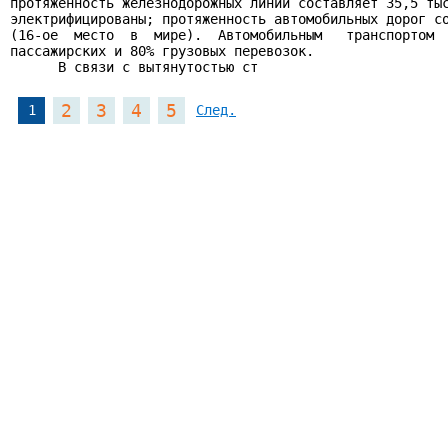
протяженность железнодорожных линий составляет 35,5 тыс
электрифицированы; протяженность автомобильных дорог со
(16-ое  место  в  мире).  Автомобильным   транспортом  
пассажирских и 80% грузовых перевозок.

      В связи с вытянутостью ст
2
3
4
5
1
След.