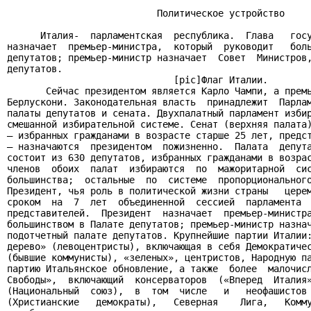
                           Политическое устройство

      Италия-  парламентская  республика.  Глава   госу
назначает  премьер-министра,  который  руководит   боль
депутатов; премьер-министр назначает  Совет  Министров,
депутатов.

                              [pic]Флаг Италии.

       Сейчас президентом является Карло Чампи, а премь
Берлускони. Законодательная власть  принадлежит  Парлам
палаты депутатов и сената. Двухпалатный парламент избир
смешанной избирательной системе. Сенат (верхняя палата)
– избранных гражданами в возрасте старше 25 лет, предст
– назначаются  президентом  пожизненно.  Палата  депута
состоит из 630 депутатов, избранных гражданами в возрас
членов  обоих  палат  избираются  по  мажоритарной  сис
большинства;  остальные  по  системе  пропорционального
Президент, чья роль в политической жизни страны   церем
сроком  на  7  лет  объединенной  сессией  парламента  
представителей.  Президент  назначает  премьер-министра
большинством в Палате депутатов; премьер-министр назнач
подотчетный палате депутатов. Крупнейшие партии Италии:
дерево» (левоцентристы), включающая в себя Демократичес
(бывшие коммунисты), «зеленых», центристов, Народную па
партию Итальянское обновление, а также  более  малочисл
Свободы»,  включающий  консерваторов  («Вперед  Италия»
(Национальный  союз),  в  том  числе   и   неофашистов 
(Христианские   демократы),   Северная    Лига,   Комму