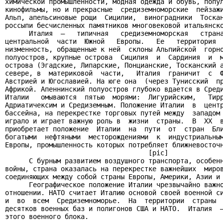
химической промышленности, модная одежда и обувь, попул
кинофильмы, но и прекрасные  средиземноморские  пейзажи
Альп, апельсиновые рощи  Сицилии,  виноградники  Тоскан
россыпи бесчисленных памятников многовековой итальянско
      Италия  –   типичная   средиземноморская   страна
центральной  части  Южной   Европы.   Ее   территория  
низменность, обращенные к ней  склоны Альпийской  горно
полуостров, крупные острова  Сицилия  и  Сардиния  и  м
острова (Эгадские, Липарские, Понцианские, Тосканский а
севере, в  материковой  части,   Италия  граничит  с  Ф
Австрией и Югославией. На юге она  (через Тунисский  пр
Африкой. Апеннинский полуостров глубоко вдается в Среди
Италии   омываются  пятью  морями:  Лигурийским,   Тирр
Адриатичексим и Средиземным. Положение Италии  в  центр
бассейна, на перекрестке торговых путей между  западом 
играло и играет важную роль в  жизни  страны.  В  XX  в
приобретает положение  Италии  на  пути  от  стран  Бли
богатыми  нефтяными  месторождениями  к  индустриальным
Европы, промышленность которых потребляет ближневосточн
                                    [pic]

      С бурным развитием воздушного транспорта, особенн
войны, страна оказалась на перекрестке важнейших  миров
соединяющих между собой страны Европы, Америки, Азии и 
      Географическое положение Италии чрезвычайно важно
отношении. НАТО считает Италию основой своей военной си
и  во  всем  Средиземноморье.  На  территории  страны  
десятков военных баз и полигонов США и НАТО.  Италия  –
этого военного блока.
