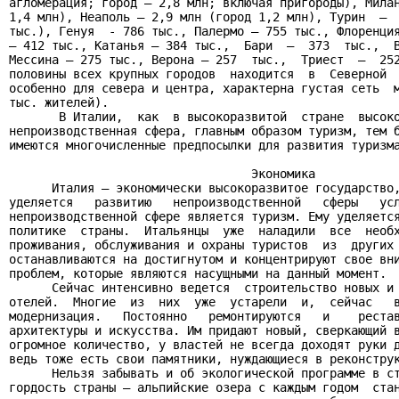
агломерация; город – 2,8 млн; включая пригороды), Милан
1,4 млн), Неаполь – 2,9 млн (город 1,2 млн), Турин  –  
тыс.), Генуя  - 786 тыс., Палермо – 755 тыс., Флоренция
– 412 тыс., Катанья – 384 тыс.,  Бари  –  373  тыс.,  В
Мессина – 275 тыс., Верона – 257  тыс.,  Триест  –  252
половины всех крупных городов  находится  в  Северной  
особенно для севера и центра, характерна густая сеть  м
тыс. жителей).

       В Италии,  как  в высокоразвитой  стране  высоко
непроизводственная сфера, главным образом туризм, тем б
имеются многочисленные предпосылки для развития туризма
                                  Экономика

      Италия – экономически высокоразвитое государство,
уделяется   развитию   непроизводственной   сферы   усл
непроизводственной сфере является туризм. Ему уделяется
политике  страны.  Итальянцы  уже  наладили  все  необх
проживания, обслуживания и охраны туристов  из  других 
останавливаются на достигнутом и концентрируют свое вни
проблем, которые являются насущными на данный момент.

      Сейчас интенсивно ведется  строительство новых и 
отелей.  Многие  из  них  уже  устарели  и,  сейчас   в
модернизация.   Постоянно   ремонтируются   и    рестав
архитектуры и искусства. Им придают новый, сверкающий в
огромное количество, у властей не всегда доходят руки д
ведь тоже есть свои памятники, нуждающиеся в реконструк
      Нельзя забывать и об экологической программе в ст
гордость страны – альпийские озера с каждым годом  стан