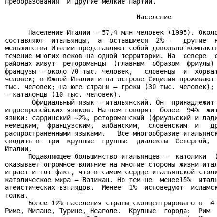
преобразования  и другие мелкие партии.

                                  Население

      Население Италии – 57,4 млн человек (1995). Около
составляют  итальянцы,  а  оставшиеся  2%  -  другие  н
меньшинства Италии представляют собой довольно компактн
течение многих веков на одной территории. На  севере  с
районах живут  ретороманцы  (главным  образом  фриулы) 
французы – около 70 тыс. человек,   словенцы  и  хорват
человек; в Южной Италии и на острове Сицилия проживают 
тыс. человек; на юге страны – греки (30 тыс. человек); 
– каталонцы (10 тыс. человек).

       Официальный язык – итальянский. Он  принадлежит 
индоевропейских языков. На нем говорят  более  94%  жит
языки: сардинский ~2%, ретороманский (фриульский и лади
немецким,  французским,  албанским,  словенским  и   др
распространенными языками.   Все многообразие итальянск
сводить в  три  крупные  группы:  диалекты  Северной,  
Италии.

      Подавляющее большинство итальянцев –  католики  (
оказывает огромное влияние на многие стороны жизни итал
играет и тот факт, что в самом сердце итальянской столи
католическое мира – Ватикан. Но тем не  менее15%  италь
атеистических взглядов.  Менее  1%  исповедуют  исламск
толка.

      Более 12% населения страны сконцентрировано в  4 
Риме, Милане, Турине, Неаполе.  Крупные  города:  Рим  