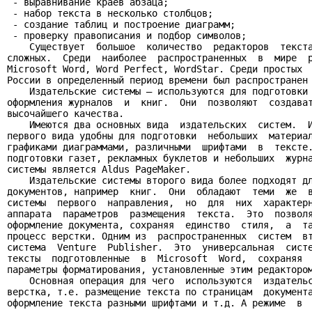
 - выравнивание краев абзаца;

 - набор текста в несколько столбцов;

 - создание таблиц и построение диаграмм;

 - проверку правописания и подбор символов;

    Существует  большое  количество  редакторов  текста
сложных.  Среди  наиболее  распространенных  в  мире  р
Microsoft Word, Word Perfect, WordStar. Среди простых  
России в определенный период времени был распространен 
    Издательские системы – используются для подготовки 
оформления журналов  и  книг.  Они  позволяют  создават
высочайшего качества.

    Имеются два основных вида  издательских  систем.  И
первого вида удобны для подготовки  небольших  материал
графиками диаграммами, различными  шрифтами  в  тексте.
подготовки газет, рекламных буклетов и небольших  журна
системы является Aldus PageMaker.

    Издательские системы второго вида более подходят дл
документов, например  книг.  Они  обладают  теми  же  в
системы  первого  направления,  но  для  них  характерн
аппарата  параметров  размещения  текста.  Это  позволя
оформление документа, сохраняя  единство  стиля,  а  та
процесс верстки. Одним из  распространенных  систем  вт
система  Venture  Publisher.  Это  универсальная  систе
тексты  подготовленные  в  Microsoft  Word,  сохраняя  
параметры форматирования, установленные этим редактором
    Основная операция для чего  используются  издательс
верстка, т.е. размещение текста по страницам  документа
оформление текста разными шрифтами и т.д. А режиме  в