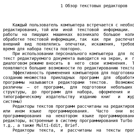
                        1 Обзор текстовых редакторов

    Каждый пользователь компьютера встречается с необхо
редактирования, той или  иной  текстовой  информации.  
работы  на  пишущих  машинках  возникало  большое  коли
обработке текстовой информации, так  как  при  распечат
внешний  вид  появлялись  опечатки,  искажения,  требов
время для набора текста повторно.

    При использовании персонального компьютера  для  по
текст редактируемого документа выводится на экран, и  п
диалоговом режиме вносить  в  него  свои  изменения.  Т
появляются большие возможности по редактированию текста
    Эффективность применения компьютеров для подготовки
созданию множества  прикладных  программ  для  обработк
программы  называются  редакторами  текстов.   Возможно
различны  –  от  программ,  для  подготовки  небольших 
структуры,  до  программ  для  набора,  оформления  и  
типографическому  издательству  изданию  книг   и   жур
системы)

    Редакторы текстов программ рассчитаны на редактиров
или  ином  языке   программирования.   Часто   они   вс
программирования  на  некотором  языке  программировани
редакторы, встроенные в систему программирования Turbo 
т.д., а также Multi-Edit, Brief.

    Редакторы  текста,  и  рассчитаны  на  тексты  прог