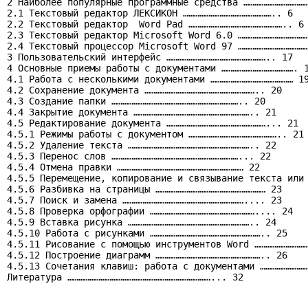
2 Наиболее популярные программные средства ………………………………
2.1 Текстовый редактор ЛЕКСИКОН ………………………………………….. 6

2.2 Текстовый редактор  Word Pad …………………………………………….. 6

2.3 Текстовый редактор Microsoft Word 6.0 …………………………………
2.4 Текстовый процессор Microsoft Word 97 …………………………………
3 Пользовательский интерфейс ……………………………………………….. 17

4 Основные приемы работы с документами …………………………………. 1
4.1 Работа с несколькими документами ……………………………………… 19
4.2 Сохранение документа …………………………………………………….. 20

4.3 Создание папки …………………………………………………………….. 20

4.4 Закрытие документа ……………………………………………………….. 21

4.5 Редактирование документа ………………………………………………... 21

4.5.1 Режимы работы с документом ………………………………………….. 21

4.5.2 Удаление текста ………………………………………………………….. 22

4.5.3 Перенос слов ……………………………………………………………... 22

4.5.4 Отмена правки …………………………………………………………… 22

4.5.5 Перемещение, копирование и связывание текста или 
4.5.6 Разбивка на страницы …………………………………………………… 23

4.5.7 Поиск и замена ………………………………………………………….... 23

4.5.8 Проверка орфографии ………………………………………………….... 24

4.5.9 Вставка рисунка ………………………………………………………….. 24

4.5.10 Работа с рисунками …………………………………………………….. 25

4.5.11 Рисование с помощью инструментов Word …………………………
4.5.12 Построение диаграмм ………………………………………………….. 26

4.5.13 Сочетания клавиш: работа с документами ………………………
Литература ……………………………………………………………………... 32
