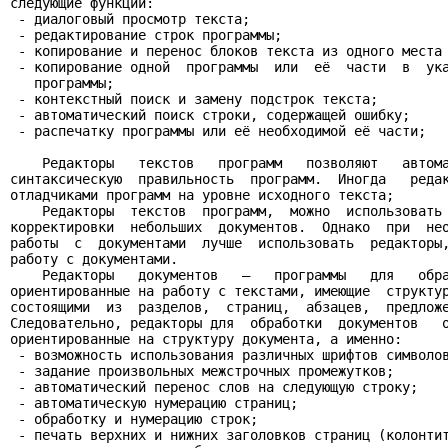
следующие функции:

 - диалоговый просмотр текста;

 - редактирование строк программы;

 - копирование и перенос блоков текста из одного места 
 - копирование одной  программы  или  её  части  в  ука
   программы;

 - контекстный поиск и замену подстрок текста;

 - автоматический поиск строки, содержащей ошибку;

 - распечатку программы или её необходимой её части;

    Редакторы   текстов   программ   позволяют   автома
синтаксическую  правильность  программ.  Иногда   редак
отладчиками программ на уровне исходного текста;

    Редакторы  текстов  программ,  можно  использовать 
корректировки  небольших  документов.  Однако  при  нео
работы  с  документами  лучше  использовать  редакторы,
работу с документами.

    Редакторы   документов   –   программы   для   обра
ориентированные на работу с текстами, имеющие  структур
состоящими  из  разделов,  страниц,  абзацев,  предложе
Следовательно, редакторы для  обработки  документов   о
ориентированные на структуру документа, а именно:

 - возможность использования различных шрифтов символов
 - задание произвольных межстрочных промежутков;

 - автоматический перенос слов на следующую строку;

 - автоматическую нумерацию страниц;

 - обработку и нумерацию строк;

 - печать верхних и нижних заголовков страниц (колонтит