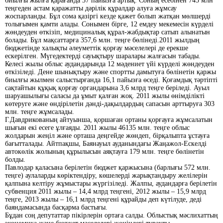
биылғы жылға қарағанда 37 пайызға артық. Соның есебінен 745 млн
теңгеден астам қаражатты дәрілік құралдар алуға жұмсау
жоспарланды. Бұл сома қазіргі кезде қажет болып жатқан мөлшерді
толығымен қамти алады. Сонымен бірге, 12 емдеу мекемесін күрделі
жөндеуден өткізіп, медициналық құрал-жабдықтар сатып алынатын
болады. Бұл мақсаттарға 357,6 млн. теңге бөлінеді.2011 жылдың
бюджетінде халықты әлеуметтік қорғау мәселелері де ерекше
ескерілген. Мүгедектерді сауықтыру шаралары жалғасын табады.
Келесі жылы облыс аудандарында 12 мәдениет үйі күрделі жөндеуден
өткізіледі. Дене шынықтыру және спортты дамытуға бөлінетін қаржы
биылғы жылмен салыстырғанда 16,1 пайызға өседі. Қоғамдық тәртіпті
сақтайтын құқық қорғау органдарына 3,6 млрд теңге беріледі. Ауыл
шаруашылығы саласы да ұмыт қалған жоқ. 2011 жылы өнімділікті
көтеруге және өндірілетін дәнді-дақылдардың сапасын арттыруға 303
млн. теңге жұмсалады.
Г.Давдрикованың айтуынша, қоршаған ортаны қорғауға жұмсалатын
шығын екі есеге ұлғаяды. 2011 жылы 46135 млн. теңге облыс
жолдарын жеңіл және орташа деңгейде жөндеп, бірқалыпта ұстауға
бағытталады. Айтпақшы, Баянауыл ауданындағы Жаңажол-Ескелді
автокөлік жолының құрылысын аяқтауға 179 млн. теңге бөлінетін
болды.
Павлодар қаласына берілетін бюджет қаржысына (барлығы 572 млн.
теңге) аулаларды көріктендіру, көшелерді жарықтандыру желілерін
қалпына келтіру жұмыстары жүргізіледі. Жалпы, аудандарға берілетін
субвенция 2011 жылы – 14,4 млрд теңгені, 2012 жылы – 15,9 млрд
теңге, 2013 жылы – 16,1 млрд теңгені құрайды деп күтілуде, деді
баяндамасында басқарма бастығы.
Бұдан соң депутаттар пікірлерін ортаға салды. Облыстық мәслихаттың