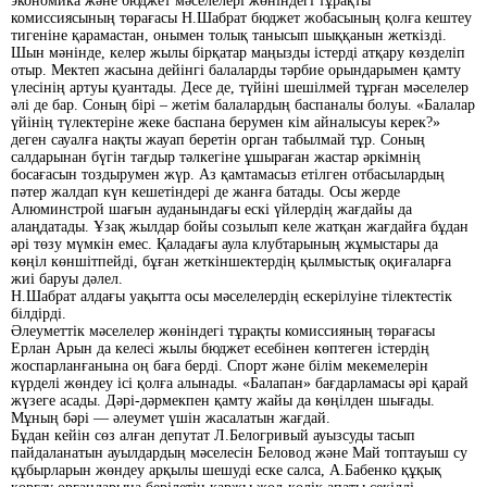
экономика және бюджет мәселелері жөніндегі тұрақты
комиссиясының төрағасы Н.Шабрат бюджет жобасының қолға кештеу
тигеніне қарамастан, онымен толық танысып шыққанын жеткізді.
Шын мәнінде, келер жылы бірқатар маңызды істерді атқару көзделіп
отыр. Мектеп жасына дейінгі балаларды тәрбие орындарымен қамту
үлесінің артуы қуантады. Десе де, түйіні шешілмей тұрған мәселелер
әлі де бар. Соның бірі – жетім балалардың баспаналы болуы. «Балалар
үйінің түлектеріне жеке баспана берумен кім айналысуы керек?»
деген сауалға нақты жауап беретін орган табылмай тұр. Соның
салдарынан бүгін тағдыр тәлкегіне ұшыраған жастар әркімнің
босағасын тоздырумен жүр. Аз қамтамасыз етілген отбасылардың
пәтер жалдап күн кешетіндері де жанға батады. Осы жерде
Алюминстрой шағын ауданындағы ескі үйлердің жағдайы да
алаңдатады. Ұзақ жылдар бойы созылып келе жатқан жағдайға бұдан
әрі төзу мүмкін емес. Қаладағы аула клубтарының жұмыстары да
көңіл көншітпейді, бұған жеткіншектердің қылмыстық оқиғаларға
жиі баруы дәлел.
Н.Шабрат алдағы уақытта осы мәселелердің ескерілуіне тілектестік
білдірді.
Әлеуметтік мәселелер жөніндегі тұрақты комиссияның төрағасы
Ерлан Арын да келесі жылы бюджет есебінен көптеген істердің
жоспарланғанына оң баға берді. Спорт және білім мекемелерін
күрделі жөндеу ісі қолға алынады. «Балапан» бағдарламасы әрі қарай
жүзеге асады. Дәрі-дәрмекпен қамту жайы да көңілден шығады.
Мұның бәрі — әлеумет үшін жасалатын жағдай.
Бұдан кейін сөз алған депутат Л.Белогривый ауызсуды тасып
пайдаланатын ауылдардың мәселесін Беловод және Май топтауыш су
құбырларын жөндеу арқылы шешуді еске салса, А.Бабенко құқық