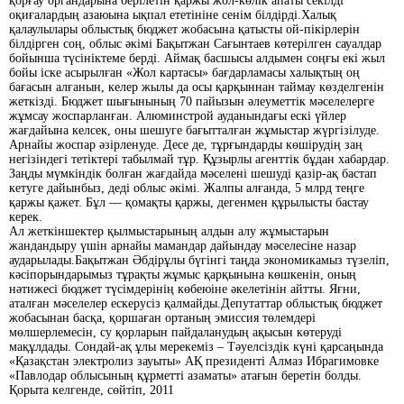
қорғау органдарына берілетін қаржы жол-көлік апаты секілді
оқиғалардың азаюына ықпал ететініне сенім білдірді.Халық
қалаулылары облыстық бюджет жобасына қатысты ой-пікірлерін
білдірген соң, облыс әкімі Бақытжан Сағынтаев көтерілген сауалдар
бойынша түсініктеме берді. Аймақ басшысы алдымен соңғы екі жыл
бойы іске асырылған «Жол картасы» бағдарламасы халықтың оң
бағасын алғанын, келер жылы да осы қарқыннан таймау көзделгенін
жеткізді. Бюджет шығынының 70 пайызын әлеуметтік мәселелерге
жұмсау жоспарланған. Алюминстрой ауданындағы ескі үйлер
жағдайына келсек, оны шешуге бағытталған жұмыстар жүргізілуде.
Арнайы жоспар әзірленуде. Десе де, тұрғындарды көшірудің заң
негізіндегі тетіктері табылмай тұр. Құзырлы агенттік бұдан хабардар.
Заңды мүмкіндік болған жағдайда мәселені шешуді қазір-ақ бастап
кетуге дайынбыз, деді облыс әкімі. Жалпы алғанда, 5 млрд теңге
қаржы қажет. Бұл — қомақты қаржы, дегенмен құрылысты бастау
керек.
Ал жеткіншектер қылмыстарының алдын алу жұмыстарын
жандандыру үшін арнайы мамандар дайындау мәселесіне назар
аударылады.Бақытжан Әбдірұлы бүгінгі таңда экономикамыз түзеліп,
кәсіпорындарымыз тұрақты жұмыс қарқынына көшкенін, оның
нәтижесі бюджет түсімдерінің көбеюіне әкелетінін айтты. Яғни,
аталған мәселелер ескерусіз қалмайды.Депутаттар облыстық бюджет
жобасынан басқа, қоршаған ортаның эмиссия төлемдері
мөлшерлемесін, су қорларын пайдаланудың ақысын көтеруді
мақұлдады. Сондай-ақ ұлы мерекеміз – Тәуелсіздік күні қарсаңында
«Қазақстан электролиз зауыты» АҚ президенті Алмаз Ибрагимовке
«Павлодар облысының құрметті азаматы» атағын беретін болды.
Қорыта келгенде, сөйтіп, 2011