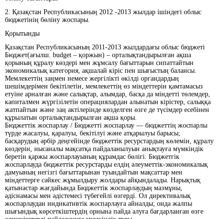
2. Қазақстан Республикасының 2012 -2013 жылдар ішіндегі облыс
бюджетінің бөліну жоспары.
Қорытынды
Қазақстан Республикасының 2011-2013 жылдардағы облыс бюджеті
Бюджет(ағылш. budget – қоржын) – орталықтандырылған ақша
қорының құралу көздері мен жұмсалу бағыттарын сипаттайтын
экономикалық категория, ақшалай кіріс пен шығыстың балансы.
Мемлекеттің заңмен немесе жергілікті өкілді органдардың
шешімдерімен бекітілетін, мемлекеттің өз міндеттерін қамтамасыз
етуіне арналған және салықтар, алымдар, басқа да міндетті төлемдер,
капиталмен жүргізілетін операциялардан алынатын кірістер, салыққа
жатпайтын және заң актілерінде көзделген өзге де түсімдер есебінен
құрылатын орталықтандырылған ақша қоры.
Бюджеттік жоспарлау / Бюджетті жоспарлау — бюджеттің жоспарлы
түрде жасалуы, қаралуы, бекітілуі және атқарылуы барысы;
басқарудың әрбір деңгейінде бюджеттік ресурстардың көлемін, құралу
көздерін, нысаналы мақсатқа пайдаланылуын анықтауға мүмкіндік
беретін қаржы жоспарлауының құрамдас бөлігі. Бюджетгік
жоспарлауда бюджеттік ресурстарды елдің әлеуметтік-экономикалық
дамуының негізгі бағыттарынан туындайтын мақсаттар мен
міндеттерге сәйкес жұмылдыру жолдары айқындалады. Нарықтық
қатынастар жағдайында Бюджеттік жоспарлаудың мазмұны,
әдіснамасы мен әдістемесі түбегейлі өзгерді. Ол директивалық
жоспарлаудан индикативтік жоспарлауға айналды; онда жалпы
шығындық көрсеткіштердің орнына пайда алуға бағдарланған өзге