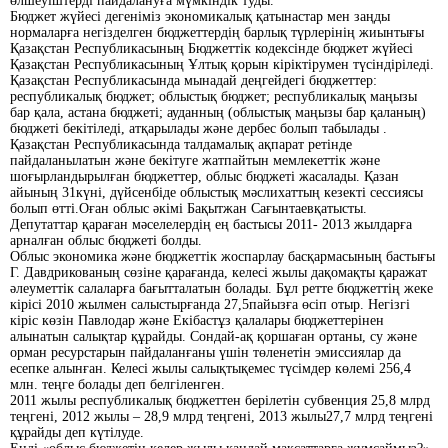
өлшеуіштерді пайдалануға мүмкіндік туды.
Бюджет жүйесі дегеніміз экономикалық қатынастар мен заңды
нормаларға негізделген бюджеттердің барлық түрлерінің жиынтығы
Қазақстан Республикасының Бюджеттік кодексінде бюджет жүйесі
Қазақстан Республикасының Ұлтық қорын кіріктірумен түсіндіріледі.
Қазақстан Республикасында мынадай деңгейдегі бюджеттер:
республикалық бюджет; облыстық бюджет; республикалық маңызы
бар қала, астана бюджеті; ауданның (облыстық маңызы бар қаланың)
бюджеті бекітіледі, атқарылады және дербес болып табылады .
Қазақстан Республикасында талдамалық ақпарат ретінде
пайдаланылатын және бекітуге жатпайтын мемлекеттік және
шоғырландырылған бюджеттер, облыс бюджеті жасалады. Қазан
айының 31күні, дүйсенбіде облыстық мәслихаттың кезекті сессиясы
болып өтті.Оған облыс әкімі Бақытжан Сағынтаевқатысты.
Депутаттар қараған мәселелердің ең бастысы 2011- 2013 жылдарға
арналған облыс бюджеті болды.
Облыс экономика және бюджеттік жоспарлау басқармасының бастығы
Г. Давдрикованың сөзіне қарағанда, келесі жылы дақомақты қаражат
әлеуметтік салаларға бағытталатын болады. Бұл ретте бюджеттің жеке
кірісі 2010 жылмен салыстырғанда 27,5пайызға өсіп отыр. Негізгі
кіріс көзін Павлодар және Екібастұз қалалары бюджеттерінен
алынатын салықтар құрайды. Сондай-ақ қоршаған ортаны, су және
орман ресурстарын пайдаланғаны үшін төленетін эмиссиялар да
есепке алынған. Келесі жылы салықтықемес түсімдер көлемі 256,4
млн. теңге болады деп белгіленген.
2011 жылы республикалық бюджеттен берілетін субвенция 25,8 млрд
теңгені, 2012 жылы – 28,9 млрд теңгені, 2013 жылы27,7 млрд теңгені
құрайды деп күтілуде.