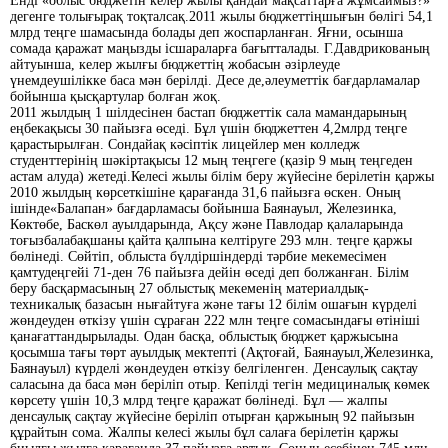
Енді «облыс бюджетін келер жылы қандай мақсаттарға жұмсаймыз?»
дегенге толығырақ тоқталсақ.2011 жылы бюджеттіңшығын бөлігі 54,1
млрд теңге шамасында болады деп жоспарланған. Яғни, осынша
сомада қаражат маңызды ісшараларға бағытталады. Г.Давдрикованың
айтуынша, келер жылғы бюджеттің жобасын әзірлеуде
үнемдеушілікке баса мән берілді. Десе де,әлеуметтік бағдарламалар
бойынша қысқартулар болған жоқ.
2011 жылдың 1 шілдесінен бастап бюджеттік сала мамандарының
еңбекақысы 30 пайызға өседі. Бұл үшін бюджеттен 4,2млрд теңге
қарастырылған. Сондайақ кәсіптік лицейлер мен колледж
студенттерінің шәкіртақысы 12 мың теңгеге (қазір 9 мың теңгеден
астам алуда) жетеді.Келесі жылы білім беру жүйесіне берілетін қаржы
2010 жылдың көрсеткішіне қарағанда 31,6 пайызға өскен. Оның
ішінде«Балапан» бағдарламасы бойынша Баянауыл, Железинка,
Көктөбе, Баскөл ауылдарында, Ақсу және Павлодар қалаларында
тоғызбалабақшаны қайта қалпына келтіруге 293 млн. теңге қаржы
бөлінеді. Сөйтіп, облыста бүлдіршіндерді тәрбие мекемесімен
қамтудеңгейі 71-ден 76 пайызға дейін өседі деп болжанған. Білім
беру басқармасының 27 облыстық мекеменің материалдық-
техникалық базасын нығайтуға және тағы 12 білім ошағын күрделі
жөндеуден өткізу үшін сұраған 222 млн теңге сомасындағы өтініші
қанағаттандырылады. Одан басқа, облыстық бюджет қаржысына
қосымша тағы төрт ауылдық мектепті (Ақтоғай, Баянауыл,Железинка,
Баянауыл) күрделі жөндеуден өткізу белгіленген. Денсаулық сақтау
саласына да баса мән беріліп отыр. Кепілді тегін медициналық көмек
көрсету үшін 10,3 млрд теңге қаражат бөлінеді. Бұл — жалпы
денсаулық сақтау жүйесіне беріліп отырған қаржының 92 пайызын
құрайтын сома. Жалпы келесі жылы бұл салаға берілетін қаржы