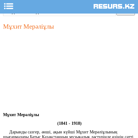
Мұхит Мерәліұлы
Мұхит Мерәліұлы
(1841 - 1918)
Дарынды сазгер, әнші, ақын күйші Мұхит Мерәліұлының
шығармалары Батыс Қазақстанның музыкалық дәстүрінде өзінің сәтті