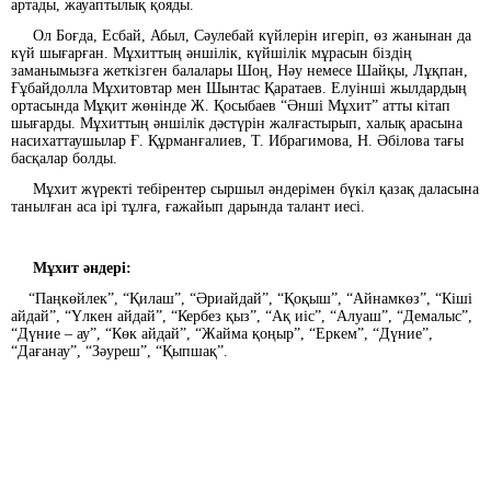
артады, жауаптылық қояды.
Ол Боғда, Есбай, Абыл, Сәулебай күйлерін игеріп, өз жанынан да
күй шығарған. Мұхиттың әншілік, күйшілік мұрасын біздің
заманымызға жеткізген балалары Шоң, Нәу немесе Шайқы, Лұқпан,
Ғұбайдолла Мұхитовтар мен Шынтас Қаратаев. Елуінші жылдардың
ортасында Мұқит жөнінде Ж. Қосыбаев “Әнші Мұхит” атты кітап
шығарды. Мұхиттың әншілік дәстүрін жалғастырып, халық арасына
насихаттаушылар Ғ. Құрманғалиев, Т. Ибрагимова, Н. Әбілова тағы
басқалар болды.
Мұхит жүректі тебірентер сыршыл әндерімен бүкіл қазақ даласына
танылған аса ірі тұлға, ғажайып дарында талант иесі.
Мұхит әндері:
“Паңкөйлек”, “Қилаш”, “Әриайдай”, “Қоқыш”, “Айнамкөз”, “Кіші
айдай”, “Үлкен айдай”, “Кербез қыз”, “Ақ иіс”, “Алуаш”, “Демалыс”,
“Дүние – ау”, “Көк айдай”, “Жайма қоңыр”, “Еркем”, “Дүние”,
“Дағанау”, “Зәуреш”, “Қыпшақ”.