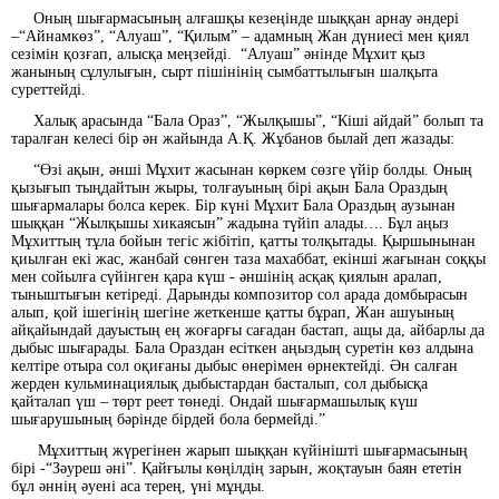
Оның шығармасының алғашқы кезеңінде шыққан арнау әндері
–“Айнамкөз”, “Алуаш”, “Қилым” – адамның Жан дүниесі мен қиял
сезімін қозғап, алысқа меңзейді. “Алуаш” әнінде Мұхит қыз
жанының сұлулығын, сырт пішінінің сымбаттылығын шалқыта
суреттейді.
Халық арасында “Бала Ораз”, “Жылқышы”, “Кіші айдай” болып та
таралған келесі бір ән жайында А.Қ. Жұбанов былай деп жазады:
“Өзі ақын, әнші Мұхит жасынан көркем сөзге үйір болды. Оның
қызығып тыңдайтын жыры, толғауының бірі ақын Бала Ораздың
шығармалары болса керек. Бір күні Мұхит Бала Ораздың аузынан
шыққан “Жылқышы хикаясын” жадына түйіп алады…. Бұл аңыз
Мұхиттың тұла бойын тегіс жібітіп, қатты толқытады. Қыршынынан
қиылған екі жас, жанбай сөнген таза махаббат, екінші жағынан соққы
мен сойылға сүйінген қара күш - әншінің асқақ қиялын аралап,
тыныштығын кетіреді. Дарынды композитор сол арада домбырасын
алып, қой ішегінің шегіне жеткенше қатты бұрап, Жан ашуының
айқайындай дауыстың ең жоғарғы сағадан бастап, ащы да, айбарлы да
дыбыс шығарады. Бала Ораздан есіткен аңыздың суретін көз алдына
келтіре отыра сол оқиғаны дыбыс өнерімен өрнектейді. Ән салған
жерден кульминациялық дыбыстардан басталып, сол дыбысқа
қайталап үш – төрт реет төнеді. Ондай шығармашылық күш
шығарушының бәрінде бірдей бола бермейді.”
Мұхиттың жүрегінен жарып шыққан күйінішті шығармасының
бірі -“Зәуреш әні”. Қайғылы көңілдің зарын, жоқтауын баян ететін
бұл әннің әуені аса терең, үні мұңды.