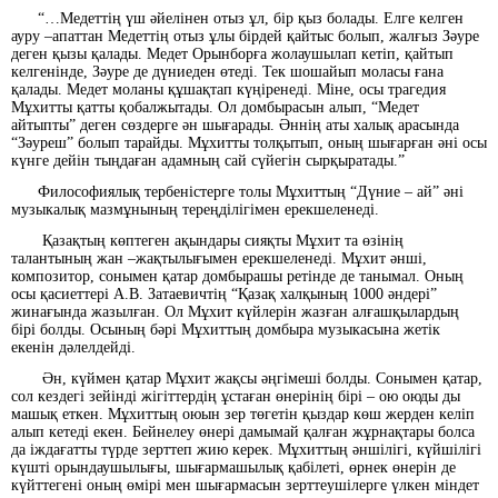
“…Медеттің үш әйелінен отыз ұл, бір қыз болады. Елге келген
ауру –апаттан Медеттің отыз ұлы бірдей қайтыс болып, жалғыз Зәуре
деген қызы қалады. Медет Орынборға жолаушылап кетіп, қайтып
келгенінде, Зәуре де дүниеден өтеді. Тек шошайып моласы ғана
қалады. Медет моланы құшақтап күңіренеді. Міне, осы трагедия
Мұхитты қатты қобалжытады. Ол домбырасын алып, “Медет
айтыпты” деген сөздерге ән шығарады. Әннің аты халық арасында
“Зәуреш” болып тарайды. Мұхитты толқытып, оның шығарған әні осы
күнге дейін тыңдаған адамның сай сүйегін сырқыратады.”
Философиялық тербеністерге толы Мұхиттың “Дүние – ай” әні
музыкалық мазмұнының тереңділігімен ерекшеленеді.
Қазақтың көптеген ақындары сияқты Мұхит та өзінің
талантының жан –жақтылығымен ерекшеленеді. Мұхит әнші,
композитор, сонымен қатар домбырашы ретінде де танымал. Оның
осы қасиеттері А.В. Затаевичтің “Қазақ халқының 1000 әндері”
жинағында жазылған. Ол Мұхит күйлерін жазған алғашқылардың
бірі болды. Осының бәрі Мұхиттың домбыра музыкасына жетік
екенін дәлелдейді.
Ән, күймен қатар Мұхит жақсы әңгімеші болды. Сонымен қатар,
сол кездегі зейінді жігіттердің ұстаған өнерінің бірі – ою оюды ды
машық еткен. Мұхиттың оюын зер төгетін қыздар көш жерден келіп
алып кетеді екен. Бейнелеу өнері дамымай қалған жұрнақтары болса
да іждағатты түрде зерттеп жию керек. Мұхиттың әншілігі, күйшілігі
күшті орындаушылығы, шығармашылық қабілеті, өрнек өнерін де
күйттегені оның өмірі мен шығармасын зерттеушілерге үлкен міндет