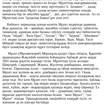
сазын тауып, ерекше орынға ие болды. Мұхиттың шығармашылық
өнерін сөз еткенде, белгілі өнер зерттеушісі А. Затаевич “…қазақ
әндері саласында Мұхит халық музыка элементтерінен өзіндік
мағынасы бар ән мектебін құрды”, - деп, дәл суреттеп жазған. Ал ол
Мұхиттың өзін “қазақтың Баяны”деп атап өтті.
Көбінесе лирикалық әуенде келетін Мұхит әндерінде адамның
Жан дүниесін, ой – арманын, махаббат сезімін суреттеу, табиғатты
тамашалау, адамның жеке басына сүйсіну сезімдері мол бейнеленген.
Оның “Айдай”, “Бала Ораз”, “Алуаш”, “Иіс”, “Зәуреш”, “Айнамкөз”
т.б. әндері халық арасына кең тарап, Біржан, Ақан, Мәди, Үкілі
Ыбырай сияқты ірі әнші –композиторлардың белгілі шығармаларымен
бірге халықтың жүрегін нұрға толтырып келеді.
Мұхит (Мұхаметкерей) Мерәліұлы қазіргі Орал облысы, Қаратөбе
ауданындағы Жақсыбай өзенінің бойындағы Ақбақай деген жерде
1841 жылы ауқатты жанұяда туған. Мұхиттың туған ағалары
Шәңгерей, Сақыпкерей, Жанша, Жүсіптер домбырашы, әншілер
болған. Европалық аспап – скрипкада да ойнау өнерінде меңгерген.
Мұхит жас кезінен-ақ әнге, домбыраға әуес болып өсті. Оның
дарынының Жан – жақты ашылып оянуына өнерпаз ағаларының мол
әсері тиді. Өсе келе Мұхит елге билік жүргізетін төреліктен, байлық –
дәулеттен бас тартып, бар өмірін өнерге бағыштайды. Ауылға келген
әнші, күйші, ақын –жыраулардың қасында жүріп, өнер үйренеді. Ел
аралап, жәрмеңкелерге қатысып, той – думанның сәнін, халық
мұрасын дәріптеуші насихаттаушы болып, “әнші Мұхит”, “сал
Мұхит” атанды. Орындаушылық тәжірибесін шыңдай түсіп, өз
жанынан да ән шығара бастайды.