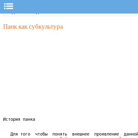
Панк как субкультура
История панка

   Для того  чтобы  понять  внешнее  проявление  данной