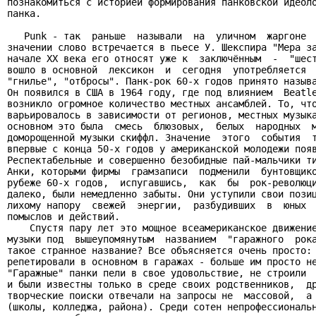
познакомиться с историей формирования панковской идеоло
панка.

   Punk - так  раньше  называли  на  уличном  жаргоне  
значении слово встречается в пьесе У. Шекспира "Мера за
начале XX века его относят уже к  заключённым  -  "шест
вошло в основной  лексикон  и  сегодня  употребляется  
"гнилье", "отбросы". Панк-рок 60-х годов принято называ
Он появился в США в 1964 году, где под влиянием  Beatle
возникло огромное количество местных ансамблей. То, что
варьировалось в зависимости от регионов, местных музыка
основном это была  смесь  блюзовых,  белых  народных  м
доморощенной музыки скиффл. Значение  этого  события  т
впервые с конца 50-х годов у американской молодежи появ
Респектабельные и совершенно безобидные пай-мальчики ти
Анки, которыми фирмы  грамзаписи  подменили  бунтовщико
рубеже 60-х годов,  испугавшись,  как  бы  рок-революци
далеко, были немедленно забыты. Они уступили свои позиц
лихому напору  свежей  энергии,  разбудивших  в  юных  
помыслов и действий.

    Спустя пару лет это мощное всеамериканское движение
музыки под  вышеупомянутым  названием  "гаражного  рока
такое странное название? Все объясняется очень просто: 
репетировали в основном в гаражах - больше им просто не
"Гаражные" панки пели в свое удовольствие, не строили  
и были известны только в среде своих родственников,  др
творческие поиски отвечали на запросы не  массовой,  а 
(школы, колледжа, района). Среди сотен непрофессиональн