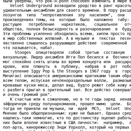
были уверены, что рок-н-ролл способен изменить в мире в
   Velvet Underground возводили уродство в ранг красоты
удивительным ансамблем для своего времени. В пору расцв
лозунгов  типа  "непротивления  злу  насилием",  они   
произведениях темы, на  которые  было  наложено  табу: 
растущее   потребление   наркотиков,   социальное   отч
общества, полная безысходность и разочарование  в  буду
Эти проблемы усиленно обходились всеми, хиппи просто пр
в мир собственных иллюзий. А в музыке и  текстах  песен
явственно слышалось разрушающее действие  современной  
что называется, набат.

     Stooges  олицетворяли  собой  третью  составную   
визуальную. Лидер ансамбля Игги Поп бесился и  бесчинст
мог спокойно снять штаны во время концерта или  расцара
крови,  или  плюнуть  в  публику,  набрав  в  рот  побо
выступление Iggy Pop & the Stooges в 1967 году  в  горо
Мичиган) описывается американскими критиками таким обра
всем телом, испуская нечленораздельные вопли,  размазыв
кровавые куски мяса, делал вид, будто режет себе кожу к
с разбега прыгал в зрительный зал. Все действо совершал
и очень громкий рок".

   К счастью или к сожалению, но в те годы заряд  ненав
эйфоричную среду полунаркоманов, прошел мимо  цели.  Бо
тогда не приняли ни музыки, ни  идей  MC5,  Velvet  Und
Мнение было общепризнанным: хуже не бывает. Однако сред
нашлись-таки немногие, кто по достоинству оценил работы
них были вполне известные в США личности:  например,  а
поп-арта, кинорежиссер Энди Уорхолл, который на первых 