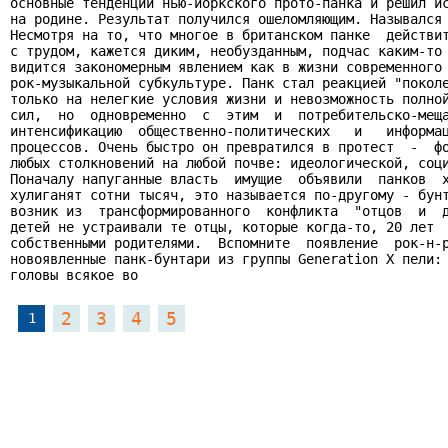
основные тенденции нью-йоркского прото-панка и решил ис
на родине. Результат получился ошеломляющим. Назывался 
Несмотря на то, что многое в британском панке  действит
с трудом, кажется диким, необузданным, подчас каким-то 
видится закономерным явлением как в жизни современного 
рок-музыкальной субкультуре. Панк стал реакцией "поколе
только на нелегкие условия жизни и невозможность полной
сил,  но  одновременно  с  этим  и  потребительско-меща
интенсификацию  общественно-политических   и   информац
процессов. Очень быстро он превратился в протест  -  фо
любых столкновений на любой почве: идеологической, соци
Поначалу напуганные власть  имущие  объявили  панков  х
хулиганят сотни тысяч, это называется по-другому - бунт
возник из  трансформированного  конфликта  "отцов  и  д
детей не устраивали те отцы, которые когда-то, 20 лет  
собственными родителями.  Вспомните  появление  рок-н-р
новоявленные панк-бунтари из группы Generation X пели: 
головы всякое во
2
3
4
5
1