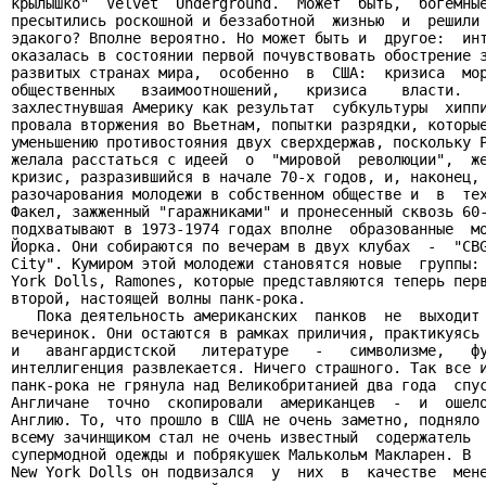
крылышко"  Velvet  Underground.  Может  быть,  богемные
пресытились роскошной и беззаботной  жизнью  и  решили 
эдакого? Вполне вероятно. Но может быть и  другое:  инт
оказалась в состоянии первой почувствовать обострение з
развитых странах мира,  особенно  в  США:  кризиса  мор
общественных   взаимоотношений,   кризиса    власти.   
захлестнувшая Америку как результат  субкультуры  хиппи
провала вторжения во Вьетнам, попытки разрядки, которые
уменьшению противостояния двух сверхдержав, поскольку Р
желала расстаться с идеей  о  "мировой  революции",  же
кризис, разразившийся в начале 70-х годов, и, наконец, 
разочарования молодежи в собственном обществе и  в  тех
Факел, зажженный "гаражниками" и пронесенный сквозь 60-
подхватывают в 1973-1974 годах вполне  образованные  мо
Йорка. Они собираются по вечерам в двух клубах  -  "CBG
City". Кумиром этой молодежи становятся новые  группы: 
York Dolls, Ramones, которые представляются теперь перв
второй, настоящей волны панк-рока.

   Пока деятельность американских  панков  не  выходит 
вечеринок. Они остаются в рамках приличия, практикуясь 
и   авангардистской   литературе   -   символизме,   фу
интеллигенция развлекается. Ничего страшного. Так все и
панк-рока не грянула над Великобританией два года  спус
Англичане  точно  скопировали  американцев  -  и  ошело
Англию. То, что прошло в США не очень заметно, подняло 
всему зачинщиком стал не очень известный  содержатель  
супермодной одежды и побрякушек Малькольм Макларен. В  
New York Dolls он подвизался  у  них  в  качестве  мене