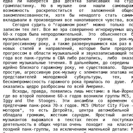
едва  ли  наберется  два  десятка  записавших  на  студ
грампластинку.  Но  в  музыке   они   нашли   самовыраж
возможность   раскрепоститься   от   заложенной   общес
закомплексованности,  хотя  бы  ненадолго  стать  самим
вкладывали в произведения все накопившееся чувства, всю
    Сегодня судить о "гаражном роке"  можно  только  по
записям тех лет. Все же эра совершенно игнорируемых шоу
60-х годов была непродолжительной.  Это  объясняется  б
музыкальных   групп   и   расширением   границ   рок-му
прогрессивному року, а также развернувшимися как раз в 
новых  стилей  и  направлений,  которые  были  предопре
прогрессом в области музыкальной и звукозаписывающей те
года все панк-группы в США либо распались,  либо  оказа
прочие музыкальные течения. В дальнейшем, до середины  
идейно близкого гаражному року, не существовало.  Однак
простую, агрессивную рок-музыку с элементами эпатажа не
представителей   молодежной   субкультуры,    тех,    к
бескомпромиссность гаражного рока пришлась по  душе.  А
оказались щедро разбросаны по всей Америке.

    Всходы, правда, появились лишь местами: в Нью-Йорке
где во второй половине 60-х годов возникли группы MC5, 
Iggy and  the  Stooges.  Эти  ансамбли  со  временем  с
предтечами панк-рока 70-х годов. MC5 (Motor City Five -
моторов",  то  есть  Детройта,  центра  автомобильной  
обладала  громким,  жестким  саундом.  Яростный   антио
музыкантов  выражался  в  текстах  песен  и   поступках
деятельность в общих чертах очень  походит  на  классич
поздней панк-группы, за исключением маленькой детали: M