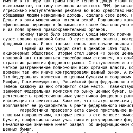
Именно в ту пору как грибы после теплого дождя стали по
всевозможные, по типу печально известного МММ, финансов
Агрессивно-наступательная реклама во всех средствах мас
обещавшая людям невиданные доходы, сделала свое дело. Н
Деньги в руки мошенников потекли рекой. Поднакопив капи
«финансовых пирамид» в большинстве своем благополучно и
и из поля зрения правоохранительных органов.

       Почему такое было возможно? Среди многих причин 
существовало правовой базы. Отсутствовали законы, котор
фондовый рынок. И вот только теперь они начали появлять
        Первый из них увидел свет в декабре 1996 года, 
акционерных обществах. Вторым стал Закон «О рынке ценны
правовой акт становиться своеобразным стержнем, который
стратегию развития фондового рынка. С вступлением его в
четкое разграничение полномочий всех органов власти, ко
времени так или иначе контролировали данный рынок. А их
Это Федеральная комиссия по ценным бумагам и фондовому 
Минфин, Госкомимущество, Российский фонд федерального и
Теперь каждому из них отводится свое место. Главенствую
занимает Федеральная комиссия по рынку ценных бумаг. Он
деятельность профессиональных участников фондового рынк
информация по эмитентам. Заметим, что статус комиссии д
возглавляет ее руководитель в ранге федерального минист
       Разработчики правового акта самое пристальное вн
главным направлениям, которые лежат в его основе: эмисс
бумаги, профессиональные участники и регулирование фонд
Немаловажное значение имеет раздел  об информационном о
ценных бумаг.
