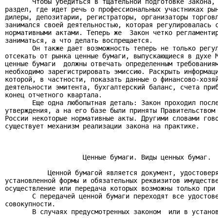
       Чтобы убедиться в тщательной подготовке Закона, 
раздел, где идет речь о профессиональных участниках рын
дилеры, депозитарии, регистраторы, организаторы торговл
занимался своей деятельностью, которая регулировалась с
нормативными актами. Теперь же  Закон четко регламентир
заниматься, а что делать воспрещается.

       Он также дает возможность теперь не только регул
отсекать от рынка ценные бумаги, выпускающиеся в духе М
ценные бумаги  должны отвечать определенным требованиям
необходимо зарегистрировать эмиссию. Раскрыть информаци
которой, в частности, показать данные о финансово-хозяй
деятельности эмитента, бухгалтерский баланс, счета приб
конец отчетного квартала.

       Еще одна любопытная деталь: Закон проходил после
утверждения, а на его базе были приняты Правительством 
России некоторые нормативные акты. Другими словами гово
существует механизм реализации закона на практике.

                    Ценные бумаги. Виды ценных бумаг.

           Ценной бумагой является документ, удостоверя
установленной формы и обязательных реквизитов имуществе
осуществление или передача которых возможны только при 
       С передачей ценной бумаги переходят все удостове
совокупности.

       В случаях предусмотренных законом  или в установ