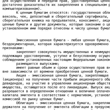
для осуществления и передачи прав, удостоверенных ценно
достаточно доказательств их закрепления в специальном р
компьютеризованном).

       К ценным бумагам относятся: государственная обли
вексель, чек, депозитный и сберегательный сертификаты, 
сберегательная книжка на предъявителя, коносамент, акци
ценные бумаги и другие документы, которые законами о це
установленном ими порядке отнесены к числу ценных бумаг
       Эмиссионная ценная бумага - любая ценная бумага,
бездокументарная, которая характеризуется одновременно 
признаками:

       закрепляет совокупность имущественных и неимущес
подлежащих удостоверению, уступке и безусловному осущес
соблюдением установленных настоящим Федеральным законом
       размещается выпусками;

       имеет равные объем и сроки осуществления прав вн
вне зависимости от времени приобретения ценной бумаги.

       Акция - эмиссионная ценная бумага, закрепляющая 
(акционера) на получение части прибыли акционерного общ
девидендов, на участие в управлении акционерным обществ
имущества, остающегося после его ликвидации. Выпуск акц
разрешается в определенном отношении к величине оплачен
капитала эмитента в соответствии с нормативом, установл
комиссией по рынку ценных бумаг.

       Облигация - эмиссионная ценная бумага, закрепляю
держателя на получение от эмитента облигации в предусмо