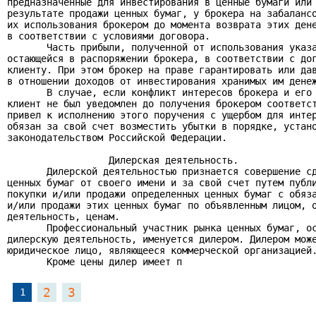
предназначенные для инвестирования в ценные бумаги или 
результате продажи ценных бумаг, у брокера на забалансо
их использования брокером до момента возврата этих дене
в соответствии с условиями договора.

       Часть прибыли, полученной от использования указа
остающейся в распоряжении брокера, в соответствии с дог
клиенту. При этом брокер на праве гарантировать или дав
в отношении доходов от инвестирования хранимых им денеж
       В случае, если конфликт интересов брокера и его 
клиент не был уведомлен до получения брокером соответст
привел к исполнению этого поручения с ущербом для интер
обязан за свой счет возместить убытки в порядке, устано
законодательством Российской Федерации.

                  Дилерская деятельность.

       Дилерской деятельностью признается совершение сд
ценных бумаг от своего имени и за свой счет путем публи
покупки и/или продажи определенных ценных бумаг с обяза
и/или продажи этих ценных бумаг по объявленным лицом, о
деятельность, ценам.

       Профессиональный участник рынка ценных бумаг, ос
дилерскую деятельность, именуется дилером. Дилером може
юридическое лицо, являющееся коммерческой организацией.
       Кроме цены дилер имеет п
2
3
1