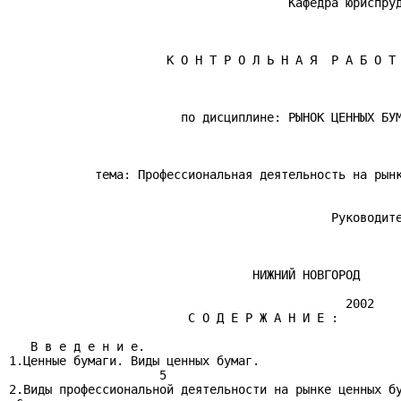
                                       Кафедра юриспруд
                      К О Н Т Р О Л Ь Н А Я  Р А Б О Т 
                        по дисциплине: РЫНОК ЦЕННЫХ БУМ
            тема: Профессиональная деятельность на рынк
                                             Руководите
                                  НИЖНИЙ НОВГОРОД

                                               2002

                         С О Д Е Р Ж А Н И Е :

   В в е д е н и е.

1.Ценные бумаги. Виды ценных бумаг.

                     5

2.Виды профессиональной деятельности на рынке ценных бу