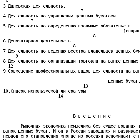
 6

3.Дилерская деятельность.

                               7

4.Деятельность по управлению ценными бумагами.

           7

5.Деятельность по определению взаимных обязательств

                                                (клирин
                                    8

6.Депозитарная деятельность.

                            8

7.Деятельность по ведению реестра владельцев ценных бум
     9

8.Деятельность по организации торговли на рынке ценных 
  12

9.Совмещение профессиональных видов деятельности на рын
                                          ценных бумаг.
                                13

10.Список используемой литературы.

                      14

                            В в е д е н и е.

       Рыночная экономика немыслима без существования т
рынок ценных бумаг. И он в России зародился и развивает
период его становления многие из россиян вспоминают с н