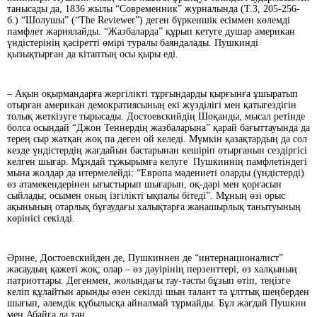
танысады да, 1836 жылы “Современник” журналында (Т.3, 205-256-
б.) “Шолушы” (“The Revіewer”) деген бүркеншік есіммен көлемді
памфлет жариялайды. “Жазбаларда” құрып кетуге душар американ
үндістерінің қасіретті өмірі туралы баяндалады. Пушкинді
қызықтырған да кітаптың осы қыры еді.
– Ақын оқырмандарға жергілікті тұрғындарды қырғынға ұшыратып
отырған американ демократиясының екі жүзділігі мен қатыгездігін
толық жеткізуге тырысады. Достоевскийдің Шоқанды, мысал ретінде
болса осындай “Джон Теннердің жазбаларына” қарай бағыттауында да
терең сыр жатқан жоқ па деген ой келеді. Мүмкін қазақтардың да сол
кезде үндістердің жағдайын бастарынан кешіріп отырғанын сездіргісі
келген шығар. Мұндай тұжырымға келуге Пушкиннің памфлетіндегі
мына жолдар да итермелейді: “Европа мәдениеті оларды (үндістерді)
өз атамекендерінен ығыстырып шығарып, оқ-дәрі мен қорғасын
сыйлады; осымен оның ізгілікті ықпалы бітеді”. Мұның өзі орыс
ақынының отарлық бұғаудағы халықтарға жанашырлық танытуының
көрінісі секілді.
Әрине, Достоевскийден де, Пушкиннен де “интернационалист”
жасаудың қажеті жоқ; олар – өз дәуірінің перзенттері, өз халқының
патриоттары. Дегенмен, жолындағы тау-тасты бұзып өтіп, теңізге
келіп құлайтын арынды өзен секілді шын талант та ұлттық шеңберден
шығып, әлемдік құбылысқа айналмай тұрмайды. Бұл жағдай Пушкин
мен Абайға да тән.