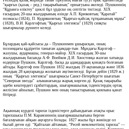
Ресейдің қазақ жерінде табан тіреуінің нығая түсуі орыс әдебиетінде
“қырғыз (қазақ – ред.) тақырыбының” орнығуына әкеледі. Пушкиннің
“Құранға еліктеу” циклі бұл үрдіске оң септігін тигізеді. ХІХ
ғасырдың 20-шы жылдарының өзінде А.П. Крюковтың “Қаратай”
поэмасы (1824), П. Кудряшовтың “Қырғыз-қайсақ тұтқынының мұңы”
(1828), В.И. Карлгофтың “Қырғыз элегиясы” (1829) сияқты
шығармалар дүниеге келеді.
Бұлардың қай-қайсысы да – Пушкинмен ұшырасқан, оның
поэзиядағы құдіретін таныған адамдар-тын. Мұндағы Карлгоф –
жазушы, аудармашы, генерал-майор. ХІХ ғасырдың 30-шы
жылдарының басында А.Ф. Воейков Д.И. Хвостовқа жазған хатында
өздерінде Пушкин, Карлгоф, басқа да адамдардың қонақта болғанын
айтады. Карлгоф пен Пушкин 1832 жылдың 19 ақпанында және 1836
жылдың 28 қаңтарында жолығып әңгімелеседі. Бұған дейін (1829 ж.)
оның “Қырғыз элегиясы” шығармасы Санкт-Петербургте шығатын
“Северная звезда” альманағында жарық көрген-ді. Қазақ тақырыбы
әдеби кештердегі сұхбаттардың, шығармашылық ізденістердің ортақ
желісіне айналып, Пушкин мен оның таныстарының қиялына қанат
бітіреді.
Ақынның күрделі тарихи ізденістерге дайындығын атақты орыс
тарихшысы П.М. Карамзиннің шығармашылығына берген
бағалауынан айқын аңғаруға болады. 1827 жылы бұл жөнінде ол
былай деген еді: “Қайталап айтамын, “Ресей мемлекетінің тарихы” —