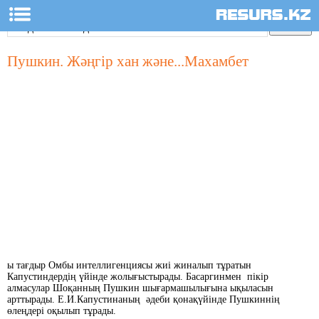
Пушкин. Жәңгір хан және...Махамбет
ы тағдыр Омбы интеллигенциясы жиі жиналып тұратын
Капустиндердің үйінде жолығыстырады. Басаргинмен пікір
алмасулар Шоқанның Пушкин шығармашылығына ықыласын
арттырады. Е.И.Капустинаның әдеби қонақүйінде Пушкиннің
өлеңдері оқылып тұрады.