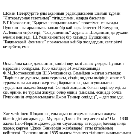
Шоқан Петербургте ұлы ақынның редакциясымен шығып тұрған
“Литературная газе­таның” тігіндісімен, оларда басылған
В.Г.Крюковтың “Қырғыз шапқыншылығы” повесімен танысады.
Пушкин шығармашылығының бір қайнары іспеттес И.Бичурин,
А.Левшин еңбектері, “Современник” журналы Шоқанның да рухани
әлемін кеңітеді. Ш.Уәлихановтың бір хатында Пушкиннің
“Бақшасарай фонтаны” поэмасынан кейбір жолдардың келтірілуі
кездейсоқ емес.
Осылайша қазақ даласының көңілі ояу, көзі ашық ұлдары Пушкин
мұрасына бойұрады. 1856 жылдың 14 желтоқсанында
Ф.М.Достоевскийдің Ш.Уәлихановқа Семейден жазған хатында:
“Бәрінен де дұрысы, дала тұрмысы, сіздің ондағы өміріңіз және т.б.
туралы жаза алсаңыз жұрттың барлығының қызығушылығын
тудыратын мақала болар еді. Сондай жаңалық болып көрінер еді, ал
сіз, әрине, не туралы жазуды білер едіңіз (мысалы, есіңізде болса,
Пушкиннің аудармасындағы Джон Теннер секілді)”, – деп жазады.
Хат мәтінінен Шоқанның ұлы ақын шығармашылығын жақсы
білетіндігі аңғарылады. Мұндағы Джон Теннер деген кім? Ол – 1830
жылы Нью-Йоркте Джемс деген сауатсыздау автордың баяндауында
жарық көрген “Джон Теннердің жазбалары” атты кітабының
кейіпкері. Пушкин оның 1835 жылғы француз тіліндегі аудармасымен