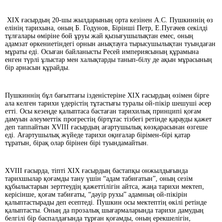
ХІХ ғасырдың 20-шы жылдарының орта кезінен А.С. Пушкиннің өз
елінің тарихына, оның Б. Годунов, Бірінші Петр, Е.Пугачев секілді
тұлғалары өміріне бой ұруы жай қызығушылықтан емес, оның
адамзат өркениетіндегі орнын анықтауға тырысушы­лықтан туындаған
мұраты еді. Осыған байланысты Ресей империясының құрамына
енген түрлі ұлыстар мен халықтарды танып-білу де ақын мұрасының
бір арнасын құрайды.
Пушкиннің бұл бағыттағы ізденістеріне ХІХ ғасырдың өзімен бірге
ала келген тарихи үдерістің тұтастығы туралы ой-пікір шешуші әсер
етті. Осы кезеңде қалыптаса бастаған тарихилық принципі қоғам
дамуын әлеуметтік прогрестің біртұтас тізбегі ретінде қарауды қажет
деп таппайтын XVІІІ ғасырдың ағартушылық көзқарасынан өзгеше
еді. Ағартушылық жүйеде тарихи оқиғалар бірімен-бірі қатар
тұратын, бірақ олар бірінен бірі туындамайтын.
XVІІІ ғасырда, тіпті ХІХ ғасырдың бастапқы онжылдығында
тарихшылар қоғамды тану үшін “адам табиғатын”, оның сезім
құбылыстарын зерттеудің қажеттілігін айтса, жаңа тарихи мектеп,
керісінше, қоғам табиғаты, “дәуір рухы” адамның ой-пікірін
қалыптастырады деп есептеді. Пушкин осы мектептің өкілі ретінде
қалыптасты. Оның да прозалық шығармаларында тарихи дамудың
белгілі бір баспалдағында тұрған қоғамды, оның ерекшелігін,