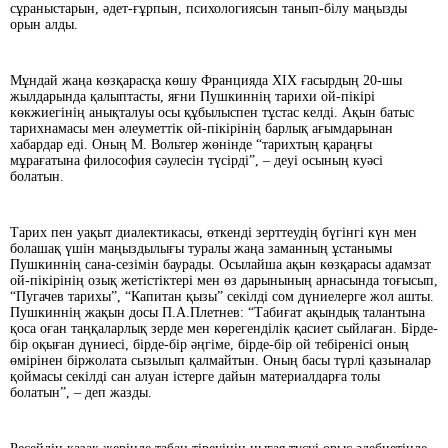
сұраныстарын, әдет-ғұрпын, психологиясын танып-білу маңызды
орын алды.
Мұндай жаңа көзқарасқа көшу Францияда ХІХ ғасырдың 20-шы
жылдарында қа­лыптасты, яғни Пушкиннің тарихи ой-пікірі
көкжиегінің анықталуы осы құбылыспен тұстас келді. Ақын батыс
тарихнамасы мен әлеуметтік ой-пікірінің барлық ағымдарынан
хабардар еді. Оның М. Вольтер жөнінде “тарихтың қараңғы
мұрағатына философия сәулесін түсірді”, – деуі осының куәсі
болатын.
Тарих пен уақыт диалектикасы, өткенді зерттеудің бүгінгі күн мен
болашақ үшін маңыздылығы туралы жаңа заманның ұстанымы
Пушкиннің сана-сезімін баурады. Осылайша ақын көзқарасы адамзат
ой-пікірінің озық жетістіктері мен өз дарынының арнасында тоғысып,
“Пугачев тарихы”, “Капитан қызы” секілді сом дү­ниелерге жол ашты.
Пушкиннің жақын досы П.А.Плетнев: “Табиғат ақындық талантына
қоса оған таңқаларлық зерде мен көрегенділік қасиет сыйлаған. Бірде-
бір оқыған дүниесі, бірде-бір әңгіме, бірде-бір ой тебіренісі оның
өмірінен біржолата сызылып қалмайтын. Оның басы түрлі қазыналар
қоймасы секілді сан алуан істерге дайын материалдарға толы
болатын”, – деп жазды.