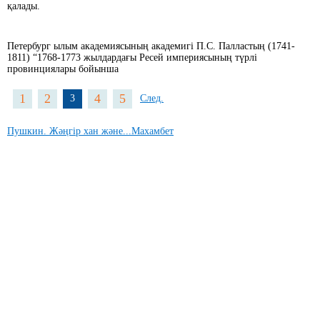
қалады.
Петербург ылым академиясының академигі П.С. Палластың (1741-
1811) “1768-1773 жылдардағы Ресей империясының түрлі
провинциялары бойынша
1
2
4
5
3
След.
Пушкин. Жәңгір хан және...Махамбет