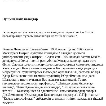
Пушкин және қазақтар
Ұлы ақын өзінің жеке кітапханасына дала перзенттері – біздің
бабааларымыз туралы кітаптарды не үшін жинаған?
Көшім Лекерұлы Есмағамбетов 1938 жылы туған. 1965 жылы
Мәскеудегі Патрис Лумумба атындағы Халықтар достығы
университетін үздік бітірген. Содан соң 1965 жылдан бастап КазГУ-
де оқытушы болып, кейін республика Жоғары және арнаулы орта
білім, Сыртқы істер министрліктерінде лауазымды қызметтер атқарды.
Ұзақ жылдар Қазақ энциклопедиясы Бас редакциясында редакция
меңгерушісі, гума­нитарлық ғылымдар орталығының бастығы болды.
Қазір Білім және ғылым министрлігінің Р.Сүлейменов атындағы
Шығыстану институтының Бас ғылыми қызметкері. Тарих
ғылымдарының докторы, профессор. “Шындық және бұрмалау­
шылық”, “Көне Қазақстанды көргендер”, “Біз туралы батыста не
жазған”, “Қазақтар шет ел әдебиетінде” атты кітаптардың авторы.
Дж.Демконың “Орыстардың Қазақстанды отарлауы”, С.Пфинханың
“Құқық философиясы” еңбектерін ағылшын тілінен қазақшаға тікелей
аударған.