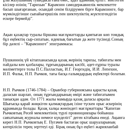
ұлы жазушының туындысы ғана емес, адал адамның ерлігі. Көптеген
кісілер өзінің “Тарихын” Карамзин самодержавиелік мемлекетте
басып шығарғанын, осындай сенім білдірумен бірге Карамзинге, бар
мүмкіндігінше сыпайыгершілік пен шектеуліктің жүктелгендігін
ескере бермейді”.
Ақын қазақтар туралы біршама мағлұматтарды қамтыған көп томдық
бұл еңбектің сыр-сипатын, идеялық бағытын да жете түсінеді.Соның
бір дәлелі – “Карамзинге” эпиграммасы.
Пушкиннің үй кітапханасында қазақ жерінің тарихы, табиғаты мен
пайдалы кен қазбалары, тұрғындарының кәсібі, әдет-ғұрпы туралы
мәліметтерге толы П.С.Пал­ластың, И.Г. Георгидің, И.И. Лепехин,
И.П. Фальк, Н.П. Рычков, тағы басқа ғалымдардың еңбектері болатын.
Н.П. Рычков (1746-1784) – Орынбор губерниясына қарасты қазақ
даласын шарлап, оның тұрғындарының өмірі және табиғатымен
танысқан адам. Ол 1771 жылы мамырда қазақ даласы арқылы
Шығысқа қарай жөңкіген қалмақтардың ізіне түскен орыс әскерінің
құрамында болады. Қазақ халқы жөніндегі мағлұматтары “Капитан
Рычковтың Ресей мемлекетінің түрлі провинциялары бойынша
саяхатының журналы немесе күнделігі” деген кітабына енеді. Ақынға
керегі Н.П. Рычковтың Е. Пугачев бастаған орыс шаруаларының
көтерілісін терең зерттеуі еді. Бірақ оның бұл еңбегі жарияланбай