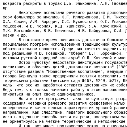
возраста раскрыты в трудах Д.Б. Эльконина, А.Н. Гвоздев
др.

       Некоторыми аспектами речевого развития дошкольни
форм фольклора занимались Ю.Г. Илларионова, Е.И. Тихеев
Ф.А. Сохин, А.М. Бородич, С.С. Бухвостова, О.С. Ушакова
Мацкевич, И.В. Черная, К.Д. Ушинский, Я.А. Коменский, Е
М.К. Боголюбская, В.В. Шевченко, Н.В. Шайдурова, О.И. Д
Казюк и др.

       В настоящее время появилось достаточно большое к
парциальных программ использования традиционной культур
образовательном процессе. Среди них хочется выделить пр
под редакцией М.Ю. Новицкой, "Оберег" Е.Г. Борониной, "
истокам русской народной культуры" О.Л. Князевой и мног
       Остро чувствуя недостатки действующей государств
воспитания и обучения детей дошкольного возраста" (1989
отсутствие раздела "Нравственное воспитание", ведущие п
города Барнаула также предприняли попытки восполнить эт
творческими работами (детские сады №167, №249, №217, №8
жаль, что все их наработки остаются достоянием их собст
Ведь тем, кто только начинает работу в этом направлении
опираться на опыт своих единомышленников.

       Но и в этих программах также не существует разра
содержания методики речевого развития средствами малых 
определения и качественных характеристик уровней развит
направлению. Как следствие, педагоги дошкольного образо
искать отдельные способы развития речи, посредством мал
не ориентируясь на четкие теоретические и методические 
       И так, возникает противоречие между потенциальны