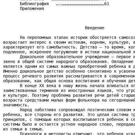
       Библиография   ….………………………………………………61

       Приложения

                                  Введение

       На переломных этапах истории обостряется самосоз
возрастает интерес к своим истокам, корням, культуре, в
характеризует его самобытность. Детство – то время, ког
подлинное, искреннее погружение в истоки национальной к
       Дошкольное образовательное учреждение – первое и
звено в общей системе народного образования. Овладение 
является одним из самых важных приобретений ребенка в д
Именно дошкольное детство особенно сензитивно к усвоени
процесс речевого развития рассматривается в современном
образовании, как общая основа воспитания и обучения дет
       В конце ХХ века в нашу жизнь начала вливаться ог
заимствованных терминов из иностранных языков, что угро
и культуре. Поэтому проблема развития речи детей старше
возраста средствами малых форм фольклора на сегодняшний
значимость.

       Народ заботливо сопровождал поэтическим словом к
ребенка, все стороны его развития. Это целая система тр
принципов, с помощью которых воспитывается ребенок в се
системы было и остается устное народное слово, передава
из семьи в семью.

       Психологи и методисты отмечают, что ребенок усва