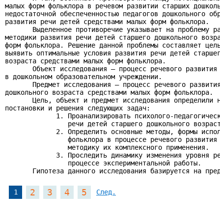
малых форм фольклора в речевом развитии старших дошколь
недостаточной обеспеченностью педагогов дошкольного обр
развития речи детей средствами малых форм фольклора.

       Выделенное противоречие указывает на проблему ра
методики развития речи детей старшего дошкольного возра
форм фольклора. Решение данной проблемы составляет цель
выявить оптимальные условия развития речи детей старшег
возраста средствами малых форм фольклора.

       Объект исследования – процесс речевого развития 
в дошкольном образовательном учреждении.

       Предмет исследования – процесс речевого развития
дошкольного возраста средствами малых форм фольклора.

       Цель, объект и предмет исследования определили н
постановки и решения следующих задач:

             1. Проанализировать психолого-педагогическ
                речи детей старшего дошкольного возраст
             2. Определить основные методы, формы испол
                фольклора в процессе речевого развития 
                методику их комплексного применения.

             3. Проследить динамику изменения уровня ре
                процессе экспериментальной работы.

       Гипотеза данного исследования базируется на пре
2
3
4
5
1
След.