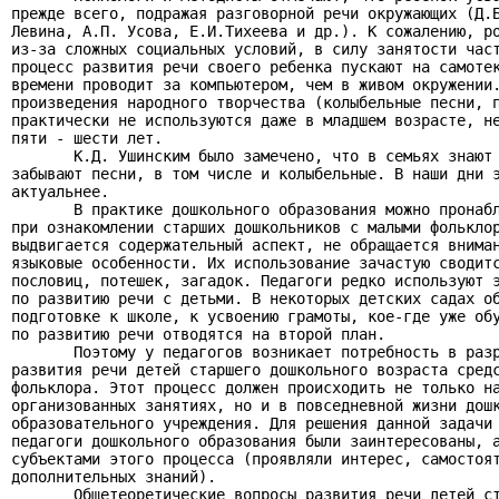
прежде всего, подражая разговорной речи окружающих (Д.Б
Левина, А.П. Усова, Е.И.Тихеева и др.). К сожалению, ро
из-за сложных социальных условий, в силу занятости част
процесс развития речи своего ребенка пускают на самотек
времени проводит за компьютером, чем в живом окружении.
произведения народного творчества (колыбельные песни, п
практически не используются даже в младшем возрасте, не
пяти - шести лет.

       К.Д. Ушинским было замечено, что в семьях знают 
забывают песни, в том числе и колыбельные. В наши дни э
актуальнее.

       В практике дошкольного образования можно пронабл
при ознакомлении старших дошкольников с малыми фольклор
выдвигается содержательный аспект, не обращается вниман
языковые особенности. Их использование зачастую сводитс
пословиц, потешек, загадок. Педагоги редко используют э
по развитию речи с детьми. В некоторых детских садах об
подготовке к школе, к усвоению грамоты, кое-где уже обу
по развитию речи отводятся на второй план.

       Поэтому у педагогов возникает потребность в разр
развития речи детей старшего дошкольного возраста средс
фольклора. Этот процесс должен происходить не только на
организованных занятиях, но и в повседневной жизни дошк
образовательного учреждения. Для решения данной задачи 
педагоги дошкольного образования были заинтересованы, а
субъектами этого процесса (проявляли интерес, самостоят
дополнительных знаний).

       Общетеоретические вопросы развития речи детей ст