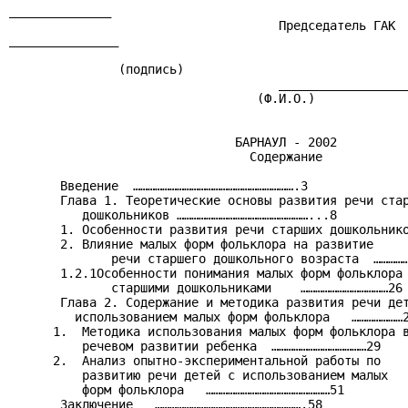
______________

                                     Председатель ГАК

_______________

               (подпись)

                                     __________________
                                  (Ф.И.О.)

                               БАРНАУЛ - 2002

                                 Содержание

       Введение  ………………………………………………………….3

       Глава 1. Теоретические основы развития речи стар
          дошкольников ………………………………………………...8

       1. Особенности развития речи старших дошкольнико
       2. Влияние малых форм фольклора на развитие

              речи старшего дошкольного возраста  ……………
       1.2.1Особенности понимания малых форм фольклора

              старшими дошкольниками    ………………………………26

       Глава 2. Содержание и методика развития речи дет
         использованием малых форм фольклора   …………………2
      1.  Методика использования малых форм фольклора в
          речевом развитии ребенка  …………………………………29

      2.  Анализ опытно-экспериментальной работы по

          развитию речи детей с использованием малых

          форм фольклора   ……………………………………………51

       Заключение   …………………………………………………….58
