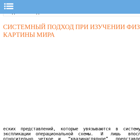
СИСТЕМНЫЙ ПОДХОД ПРИ ИЗУЧЕНИИ ФИ
КАРТИНЫ МИРА
еских  представлений,  которые  увязываются  в  систему
экспликации  операциональной  схемы.   И   лишь   впосл
относительно  четкое  и   “квазинаглядное”   представле