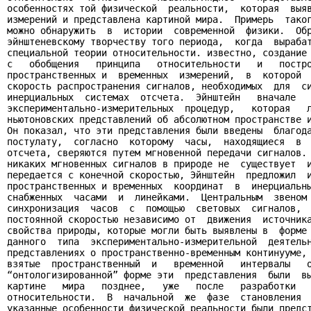
особенностях той физической  реальности,  которая  выяв
измерений и представлена картиной мира.  Примерь  таког
можно обнаружить  в  истории  современной  физики.  Обр
эйнштеневскому творчеству того периода,  когда  вырабат
специальной теории относительности. известно, создание 
с   обобщения   принципа   относительности   и   постро
пространственных и  временных  измерений,  в  которой  
скорость распространения сигналов, необходимых  для  си
инерциальных  системах  отсчета.  Эйнштейн   вначале   
экспериментально-измерительных  процедур,   которая   л
ньютоновских представлений об абсолютном пространстве и
Он показал, что эти представления были введены  благода
постулату,  согласно  которому  часы,  находящиеся  в  
отсчета, сверяются путем мгновенной передачи сигналов. 
никаких мгновенных сигналов в природе не  существует  и
передается с конечной скоростью, Эйнштейн  предложил  и
пространственных и временных  координат  в  инерциальны
снабженных  часами  и  линейками.  Центральным  звеном 
синхронизация  часов  с  помощью  световых  сигналов,  
постоянной скоростью независимо от  движения  источника
свойства природы, которые могли быть выявлены в  форме 
данного  типа  экспериментально-измерительной  деятельн
представлениях о пространственно-временным континууме, 
взятые  пространственный  и   временной   интервалы   о
“онтологизированной” форме эти  представления  были  вы
картине   мира   позднее,   уже   после   разработки   
относительности.  В  начальной  же  фазе  становления  
указанные особенности физической реальности были предст