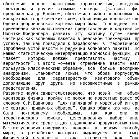
обеспечив  перенос  квантовых  характеристик,  введенны
электроны  и  другие  атомные  частицы   (картина   физ
предложенная де Бройлем, обеспечила выбор аналоговых  м
конкретных теоретических схем, объясняющих волновые сво
Однако дебройлевская картина мира была  “последней  из 
применения квазиклассических представлений в картине фи
Попытки Шредингера  развить  эту  картину  путем  введе
частицах как волновых пакетах в реальном трехмерном  пр
успеха, так как приводили к парадоксам  в  теоретическо
(проблема устойчивости и редукции волнового пакета). По
нашел статистическую интерпретацию волновой функции, ст
“пакет”   которых   должен   представлять   частицу,   
вероятности”. С этого момента  стремление  ввести  нагл
пользуясь классическими образами, все  больше  восприни
анахронизм.  Становится  ясным,  что  образ  корпускулы
необходимые   для   характеристики   квантового   объек
дополняющие  друг  друга,  но  несовместимые  в  рамках
представления.

Развитие науки свидетельствовало, что новый  тип  объек
квантовая физика, крайне не похож на известные ранее об
словами С.И.Вавилова, “для наглядной и модельной интерп
не хватает привычных образов”. Однако общая картина  ис
была   по-прежнему   необходима,   так   как   она   оп
теоретического   поиска,   целенаправляя   выбор   анал
математических средств для выдвижения продуктивных гипо
В этих условиях совершился  поворот  к  новому  способу
мира,  в  разработке  которого  выдающуюся  роль   сыгр
физической  реальности   стала   строиться   как   “опе