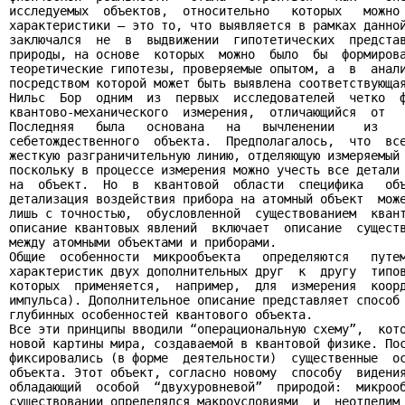
исследуемых  объектов,  относительно   которых   можно 
характеристики — это то, что выявляется в рамках данной
заключался  не  в  выдвижении  гипотетических  представ
природы, на основе  которых  можно  было  бы  формирова
теоретические гипотезы, проверяемые опытом, а  в  анали
посредством которой может быть выявлена соответствующая
Нильс  Бор  одним  из  первых  исследователей  четко  ф
квантово-механического  измерения,  отличающийся  от   
Последняя   была   основана   на   вычленении    из    
себетождественного  объекта.  Предполагалось,  что  все
жесткую разграничительную линию, отделяющую измеряемый 
поскольку в процессе измерения можно учесть все детали 
на  объект.  Но  в  квантовой  области  специфика   объ
детализация воздействия прибора на атомный объект  може
лишь с точностью,  обусловленной  существованием  квант
описание квантовых явлений  включает  описание  существ
между атомными объектами и приборами.

Общие  особенности  микрообъекта   определяются   путем
характеристик двух дополнительных друг  к  другу  типов
которых  применяется,  например,  для  измерения  коорд
импульса). Дополнительное описание представляет способ 
глубинных особенностей квантового объекта.

Все эти принципы вводили “операциональную схему”,  кото
новой картины мира, создаваемой в квантовой физике. Пос
фиксировались (в форме  деятельности)  существенные  ос
объекта. Этот объект, согласно новому  способу  видения
обладающий  особой  “двухуровневой”  природой:  микрооб
существовании определялся макроусловиями  и  неотделим 