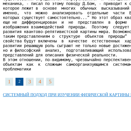
механика, - писал по этому поводу Д.Бом, - приводит к о
которое лежит в  основе  многих  обычных  высказываний 
именно,  что  можно  анализировать  отдельные  части  В
которых существует самостоятельно...” Но этот образ ква
еще не  дифференцирован  и  не  представлен  в  форме  
изображения взаимодействий  природы.  Поэтому  следует 
развития квантово-релятивистской картины мира. Возможно
таким представлениям о  структуре  объектов  природы”  
свойства будут включены  в  качестве  естественных  хар
развитии решающую роль сыграют не только новые достижен
но и философский  анализ,  подготавливающий  использова
представлений для описания физической реальности.

В этом отношении, по-видимому, чрезвычайно перспективен
объектам  как  к  сложным  самоорганизующимся  системам
проблематики
1
3
4
5
2
СИСТЕМНЫЙ ПОДХОД ПРИ ИЗУЧЕНИИ ФИЗИЧЕСКОЙ КАРТИНЫ