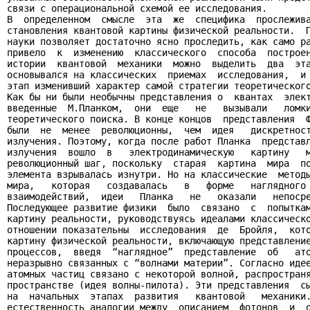
связи с операциональной схемой ее исследования.

В  определенном  смысле  эта  же  специфика  прослежива
становления квантовой картины физической реальности.  П
науки позволяет достаточно ясно проследить, как само ра
привело  к  изменению  классического  способа  построен
истории  квантовой  механики  можно  выделить  два  эта
основывался на классических  приемах  исследования,  и 
этап изменивший характер самой стратегии теоретического
Как бы ни были необычны представления о  квантах  элект
введенные  М.Планком,  они  еще   не   вызывали   ломки
теоретического поиска. В конце концов  представления  Ф
были  не  менее  революционны,  чем  идея   дискретност
излучения. Поэтому, когда после работ Планка  представл
излучения  вошло  в   электродинамическую   картину   м
революционный шаг, поскольку  старая  картина  мира  по
элемента взрывалась изнутри. Но на классические  методы
мира,   которая   создавалась   в   форме   наглядного 
взаимодействий,  идеи   Планка   не   оказали   непосре
Последующее развитие физики  было  связано  с  попыткам
картину реальности, руководствуясь идеалами классическо
отношении показательны  исследования  де  Бройля,  кото
картину физической реальности, включающую представление
процессов,  введя  “наглядное”  представление  об   ато
неразрывно связанных с “волнами материи”. Согласно идее
атомных частиц связано с некоторой волной, распространя
пространстве (идея волны-пилота). Эти представления  сы
на  начальных  этапах  развития   квантовой   механики.
естественность аналогии между  описанием  фотонов  и  о