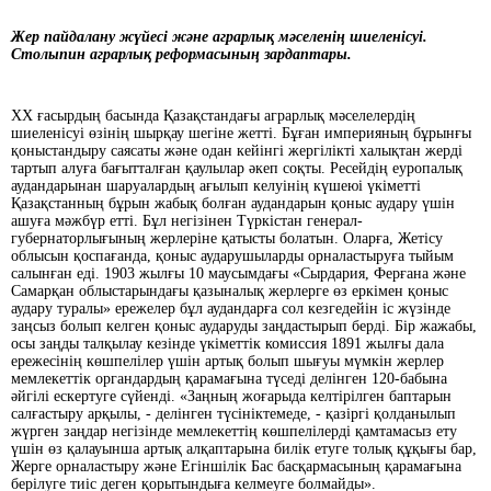
Жер пайдалану жүйесі және аграрлық мәселенің шиеленісуі.
Столыпин аграрлық реформасының зардаптары.
ХХ ғасырдың басында Қазақстандағы аграрлық мәселелердің
шиеленісуі өзінің шырқау шегіне жетті. Бұған империяның бұрынғы
қоныстандыру саясаты және одан кейінгі жергілікті халықтан жерді
тартып алуға бағытталған қаулылар әкеп соқты. Ресейдің еуропалық
аудандарынан шаруалардың ағылып келуінің күшеюі үкіметті
Қазақстанның бұрын жабық болған аудандарын қоныс аудару үшін
ашуға мәжбүр етті. Бұл негізінен Түркістан генерал-
губернаторлығының жерлеріне қатысты болатын. Оларға, Жетісу
облысын қоспағанда, қоныс аударушыларды орналастыруға тыйым
салынған еді. 1903 жылғы 10 маусымдағы «Сырдария, Ферғана және
Самарқан облыстарындағы қазыналық жерлерге өз еркімен қоныс
аудару туралы» ережелер бұл аудандарға сол кезгедейін іс жүзінде
заңсыз болып келген қоныс аударуды заңдастырып берді. Бір жажабы,
осы заңды талқылау кезінде үкіметтік комиссия 1891 жылғы дала
ережесінің көшпелілер үшін артық болып шығуы мүмкін жерлер
мемлекеттік органдардың қарамағына түседі делінген 120-бабына
әйгілі ескертуге сүйенді. «Заңның жоғарыда келтірілген баптарын
салғастыру арқылы, - делінген түсініктемеде, - қазіргі қолданылып
жүрген заңдар негізінде мемлекеттің көшпелілерді қамтамасыз ету
үшін өз қалауынша артық алқаптарына билік етуге толық құқығы бар,
Жерге орналастыру және Егіншілік Бас басқармасының қарамағына
берілуге тиіс деген қорытындыға келмеуге болмайды».