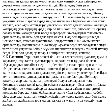
қарамастан қазақтардан жерді алып қою көпшілік жағдайларда ең
дөрекі және заңсыз түрде жүргізілді. Жетісудың байырғы
тұрғындарынан бұрын алып қоюға тыйым салынған қыстаулар мен
егістіктерін иеліктен айыру қажеттігін негіздеуге тырысып, Жетісу
қоныс аудару ауданының меңгерушісі С.Н.Велецкий бұлар қазақтарға
уақытша және шартты түрде пайдалануға ғана берілген мемлекеттік
жерлер, егер «қоныстандыру учаскесін» жасау қажет болған жағдайда,
«олардың (ауылдардың.-ред.) бір бөлігін көшіріп, учаскеүшін орынд
босату және қазақтардың басқа жерлердегі қыстауларын тығызырақ
орналастыру қажет» деп дәлелдеп бақты. Нақ осы принциптерді
негізге алып, генерал-губернатор Кондратович 1907 жылы жерге
орналастыру партияларына Жетісуда «учаскелерді жобалаудың заңды
тәртібінен уақытша кейбір мүмкін шегіністер жасауға» тікелей нұсқау
берді. Нақ сол қазақ ауылдары көшірілген жерлер, сенатор
К.К.Паленнің Түркістан өлкесі бойынша тексерісінің куәландыруына
қарағанда, тау-тасты, суландыруға жарамайтын қу дала болған.
«Қазақтардың қолайлы жеріннің белгілі бір мөлшерін,-деп жазды
«Киргизская степная газета»,-көптен бері-ақ селолар алып қойған
және осыған қарамастан қалған жердің ең жақсы учаскелері Ресейден
келген қоныстанушылардың пайдасына көше бастады. Бейшара
қазақтар жер алаптарының шектеулі болуы салдарынан таяу
болашақта азды-көпті көшуін еріксіз тоқтатады». Осы газеттің басқа
бір нөмірінде «көшпелілер әл-ауқатының жыл сайын және үнемі
құлдырап бара жатқаны байқалады» және «бұл құбылыстың себебі,
сірә, жер алаптарының жеткіліксіздігінде жатса керек: жаз бен күзде
жайылған жайылымдарда малды қыста да жаюға тура келеді»,-деп
жазды.