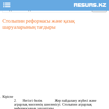
Столыпин реформасы және қазақ
шаруаларының тағдыры
Кіріспе
2. Негізгі бөлім. Жер пайдалану жүйесі және
аграрлық мәселенің шиеленісуі. Столыпин аграрлық
реформасының зардаптары.