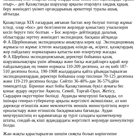
отыр»,- деп Қазақстанды шаруалар арқылы отарлауға заңдық құқық
беру жөніндегі үкімет органдарының әрекеттері туралы ашық
айтылды.
Қазақстанда ХІХ ғасырдың аяғынан бастап жер бөлуші топтар жұмыс
істеді, олар «бос» деп белгіленген жерлерде қоныстану учаскелерін
кесіп беруге тиіс болтын. « Бос жерлер» дейтіндерді далалық
облыстарды зерттеу жөніндегі экспидиция, басқаша айтқанда
Ф.А.Щербинаның экспидициясы анықтауы керек еді. Экспидицияның
жұмысы ол жұмыс істеген жылдардың өзінде-ақ, әсіресе, қазақтардың
жер пайдалану нормаларына қатысты көп ескертулер жасады.
Ф.А.Щербина экспидициясының деректері бойынша қазақ
шаруашылықтары үшін аймаққа және басқа жағдайларға қарай жер
пайдалынудың ең төмен нормасы 110-209 десятина, ал ең көбі 187-
510 десятина болса, 190-1908 жылдардағы қайта ұйымдастырылған
экспидициялардың деректері бойынша олар тиісінше 70-125 десятина
және 119-219 десятина болды. Сөйтіп 36-40%-дан 36-57%дйін
төмендетілді. Бірнеше жыл бойы Қазақстанның бүкіл аумағы бес
қоныс аудару округіне Ақмола, Семей, Торғай-Орал, Жетісу,
Сырдария округтеріне бөлінді. Ауданды меңгеруші басқарды, ол
ішінара генерал-губернатор арқылы жергілікті әкімшілікке, ал көп
дәрежеде егіншілік және мемлекеттік меншік министрлігінің жерге
орналастыру және егіншілік басқармасына бағынды. Аудан
меңгерушісінің өз қарамағында әр түрлі саладағы қызметкерлер
штаты, сондай-ақ кіші аудандардағы жергілікті жерлерде шенеуліктері
болды.
Жан-жақты қарастырылған шешім сияқты болып көрінгеніне