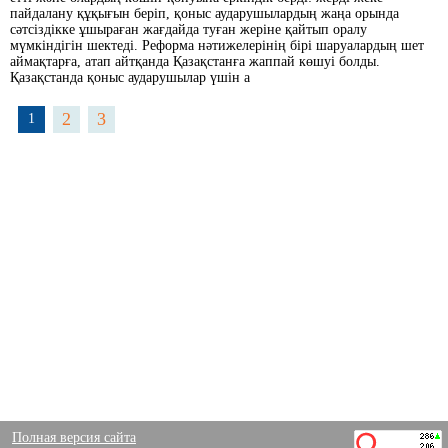
пайдалану құқығын беріп, қоныс аударушылардың жаңа орында
сәтсіздікке ұшыраған жағдайда туған жеріне қайтып оралу
мүмкіндігін шектеді. Реформа нәтижелерінің бірі шаруалардың шет
аймақтарға, атап айтқанда Қазақстанға жаппай көшуі болды.
Қазақстанда қоныс аударушылар үшін а
2
3
1
Полная версия сайта