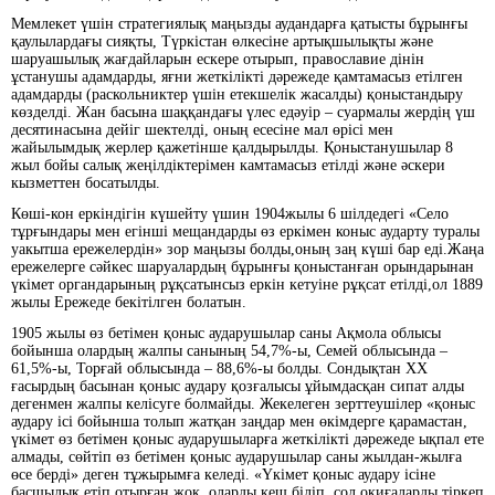
Мемлекет үшін стратегиялық маңызды аудандарға қатысты бұрынғы
қаулылардағы сияқты, Түркістан өлкесіне артықшылықты және
шаруашылық жағдайларын ескере отырып, православие дінін
ұстанушы адамдарды, яғни жеткілікті дәрежеде қамтамасыз етілген
адамдарды (раскольниктер үшін етекшелік жасалды) қоныстандыру
көзделді. Жан басына шаққандағы үлес едәуір – суармалы жердің үш
десятинасына дейіг шектелді, оның есесіне мал өрісі мен
жайылымдық жерлер қажетінше қалдырылды. Қоныстанушылар 8
жыл бойы салық жеңілдіктерімен камтамасыз етілді және әскери
кызметтен босатылды.
Көші-кон еркіндігін күшейту үшин 1904жылы 6 шілдедегі «Село
тұрғындары мен егінші мещандарды өз еркімен коныс аударту туралы
уакытша ережелердін» зор маңызы болды,оның заң күші бар еді.Жаңа
ережелерге сәйкес шаруалардың бұрынғы қоныстанған орындарынан
үкімет органдарының рұқсатынсыз еркін кетуіне рұқсат етілді,ол 1889
жылы Ережеде бекітілген болатын.
1905 жылы өз бетімен қоныс аударушылар саны Ақмола облысы
бойынша олардың жалпы санының 54,7%-ы, Семей облысында –
61,5%-ы, Торғай облысында – 88,6%-ы болды. Сондықтан ХХ
ғасырдың басынан қоныс аудару қозғалысы ұйымдасқан сипат алды
дегенмен жалпы келісуге болмайды. Жекелеген зерттеушілер «қоныс
аудару ісі бойынша толып жатқан заңдар мен өкімдерге қарамастан,
үкімет өз бетімен қоныс аударушыларға жеткілікті дәрежеде ықпал ете
алмады, сөйтіп өз бетімен қоныс аударушылар саны жылдан-жылға
өсе берді» деген тұжырымға келеді. «Үкімет қоныс аудару ісіне
басшылық етіп отырған жоқ, оларды кеш біліп, сол оқиғаларды тіркеп