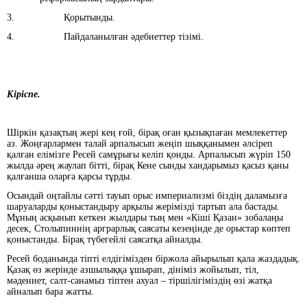
3. Қорытынды.
4. Пайдаланылған әдебиеттер тізімі.
Кіріспе.
Шіркін қазақтың жері кең ғой, бірақ оған қызықпаған мемлекеттер
аз. Жоңғарлармен талай арпалысып жеңіп шыққанымен әлсіреп
қалған елімізге Ресей самұрығы келіп қонды. Арпалысып жүріп 150
жылда әрең жаулап бітті, бірақ Кене сынды хандарымыз қасыз қаны
қалғанша оларға қарсы тұрды.
Осындай оңтайлы сәтті тауып орыс империализмі біздің даламызға
шаруаларды қоныстандыру арқылы жерімізді тартып ала бастады.
Мұның асқынып кеткен жылдары тың мен «Кіші Қазан» зобалаңы
десек, Столыпиннің арграрлық саясаты кезеңінде де орыстар көптеп
қоныстанды. Бірақ түбегейлі саясатқа айналды.
Ресей боданында тіпті елдігімізден біржола айырылып қала жаздадық.
Қазақ өз жерінде азшылыққа ұшырап, дініміз жойылып, тіл,
мәдениет, салт-санамыз тіптен ахуал – тіршілігіміздің өзі жатқа
айналып бара жатты.