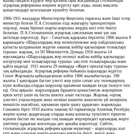
Қазақстандағы күрделі жер қатынастары жағдайында столыпиндік
аграрлық реформаны кеңінен жүргізу өріс алды, оның мақсаты
қоныстандыру қозғалысын күшейту болатын.
1906-1911 жылдарда Министерлер Кеңесінің төрағасы және Ішкі істер
министрі болған П.А.Столыпин елді жаңғырту принциптерін
әзірледі, оның бірінші шарты шаруаны жердің иесі етіп бекіту
болатын. П.А.Столыпиннің аграрлық саясатының мәні үш заң
актісінде көрсетілді. Бұл – Сенаттың қарауына берілетін 1906 жылғы 9
қарашадағы «Шаруалардың жер иеленуінежәне жер пайдалануына
қатысты қолданылып жүрген заңның кейбір қаулыларын толықтыру
туралы» жарлық, ол ІІІ Мемлекеттік Думада 1910 жылғы 14
маусымдағы «Шаруалардың жер иеленуі жайлы кейбір қаулыларды
өзгертулер мен толықтырулар туралы» заң етіп толықтырылды және
қайта өңделді. 1911 жылғы 29 мамырда «Жерге орналастыру туралы»
заң қабылданды. Аграрлық реформа бойыеша шараларды жүргізу
Сенат Жарлықты қабылдағаннан кейін 1906 жылыбасталды. 190
жылғы 1 қаңтардан бастап үлесті жер үшін сатып алу төлемдерінің
күші жойылды,оларды шаруалар қауымнан шыққан кезде төлеуге тиіс
еді. Осы арқылы шаруалардың бұрынғы қоныстанған жерлерінен
еркін кетуі үшін ең басты шектеу алып тасталды. Жарлық «ортақ
үлестегі учаскелерден жеке иелікке көшетін жекелеген үй иелерінің
меншігін нығайтып, қауымнан еркін шығу құқығын» жариялады.
Сонымен бірге 1910 жылғы заңның 42-тармағында Азиялық Ресейдің
жеріне қоныс аударғандар оларды жаңа қонысқа түпкілікті тіркеген
күннен бастап екі жылдан соң шыққан жерлеріндегі қауымдық жерге
үміттену құқығын жоғалтады деп арнайы көрсетілді. Сөйтіп,
столыпиндік аграрлық реформа қауым мүшелері – шаруаларды азат
етті және олардың көшіп-қонуына еркіндік берді: жерді жеке