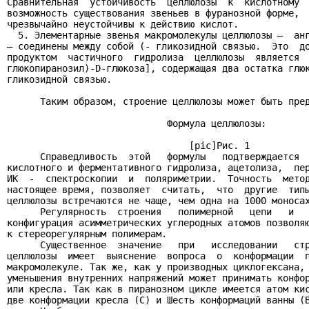
Сравнительная  устойчивость  целлюлозы  к  кислотному  
возможность существования звеньев в фуранозной форме,  
чрезвычайно неустойчивы к действию кислот.

  5. Элементарные звенья макромолекулы целлюлозы –  анг
– соединены между собой (- гликозидной связью.  Это  до
продуктом  частичного  гидролиза  целлюлозы  является  
глюкопиранозил)-D-глюкоза], содержащая два остатка глюк
гликозидной связью.

      Таким образом, строение целлюлозы может быть пред
                             Формула целлюлозы:

                                 [pic]Рис. 1

      Справедливость  этой   формулы   подтверждается  
кислотного и ферментативного гидролиза, ацетолиза,  пер
ИК  -  спектроскопии  и  поляриметрии.  Точность  метод
настоящее время, позволяет  считать,  что  другие  типы
целлюлозы встречаются не чаще, чем одна на 1000 моносах
      Регулярность  строения   полимерной   цепи   и   
конфигурация асимметрических углеродных атомов позволяю
к стереорегулярным полимерам.

      Существенное  значение   при   исследовании   стр
целлюлозы  имеет  выяснение  вопроса  о  конформации  п
макромолекуле. Так же, как у производных циклогексана, 
уменьшения внутренних напряжений может принимать конфор
или кресла. Так как в пиранозном цикле имеется атом кис
две конформации кресла (С) и Шесть конформаций ванны (В