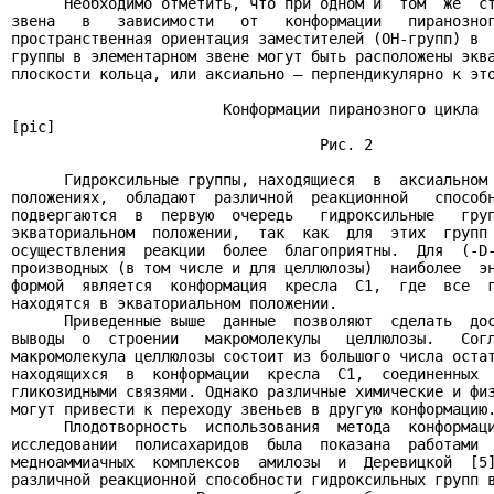
      Необходимо отметить, что при одном и  том  же  ст
звена   в   зависимости   от   конформации   пиранозног
пространственная ориентация заместителей (ОН-групп) в  
группы в элементарном звене могут быть расположены эква
плоскости кольца, или аксиально – перпендикулярно к это
                        Конформации пиранозного цикла

[pic]

                                   Рис. 2

      Гидроксильные группы, находящиеся  в  аксиальном 
положениях,  обладают  различной  реакционной   способн
подвергаются  в  первую  очередь   гидроксильные   груп
экваториальном  положении,  так  как  для  этих  групп 
осуществления  реакции  более  благоприятны.  Для  (-D-
производных (в том числе и для целлюлозы)  наиболее  эн
формой  является  конформация  кресла  C1,  где  все  г
находятся в экваториальном положении.

      Приведенные выше  данные  позволяют  сделать  дос
выводы  о  строении   макромолекулы   целлюлозы.   Согл
макромолекула целлюлозы состоит из большого числа остат
находящихся  в  конформации  кресла  С1,  соединенных  
гликозидными связями. Однако различные химические и физ
могут привести к переходу звеньев в другую конформацию.
      Плодотворность  использования  метода  конформаци
исследовании  полисахаридов  была  показана  работами  
медноаммиачных  комплексов  амилозы  и  Деревицкой  [5]
различной реакционной способности гидроксильных групп в