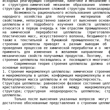
исходных реагирующих соединений, кинетике и механизме с
и  структурно-химический  механизм  образования  элемен
структуры и формирования сложной структуры полисахарида
      Возможность рационального использования целлюлозы
народного  хозяйства  для   получения   материалов   об
свойствами, непосредственно зависит от выяснения основн
целлюлозы и от  подробного  изучения  свойств  целлюлоз
относится в первую очередь к тем отраслям промышленност
на  химической   переработке   целлюлозы   (приготовлен
пластических масс, искусственного волокна, бездымного п
также к  текстильной  и  бумажной  промышленности.  Раз
строении  целлюлозы  приводят  к  разным  выводам  об  
проведения процессов ее химической переработки и о  мет
применять  для  изменения  в  желаемом  направлении   ф
механических свойств получаемых продуктов. Поэтому,  ес
строения целлюлозы посвящались и  посвящаются многочисл
      Современная теория строения целлюлозы  должна  от
основные вопросы:

1. Строение макромолекул целлюлозы: химическое строение
и макромолекулы в целом; конформация макромолекулы и ее
Молекулярная масса целлюлозы и ее полидисперсность.

Структура целлюлозы: равновесное фазовое состояние целл
кристаллическое);  типы  связей   между   макромолекула
структура; структурная  неоднородность  целлюлозы;  стр
целлюлозы.

      Только после выяснения указанных вопросов  могут 
достаточно обоснованные представления о строении целлюл