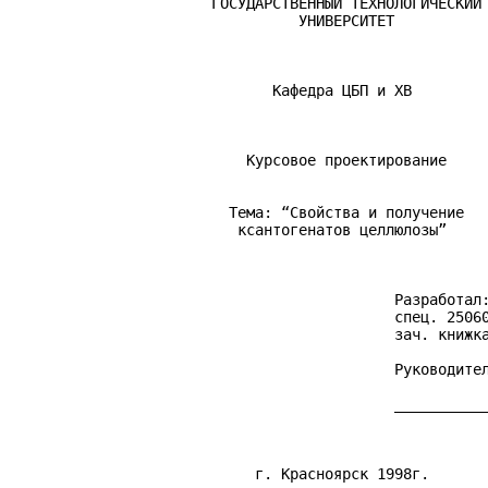
                       ГОСУДАРСТВЕННЫЙ ТЕХНОЛОГИЧЕСКИЙ

                                 УНИВЕРСИТЕТ

                              Кафедра ЦБП и ХВ

                           Курсовое проектирование

                         Тема: “Свойства и получение

                          ксантогенатов целлюлозы”

                                            Разработал:
                                            спец. 25060
                                            зач. книжка
                                            Руководител
                                            ___________
                            г. Красноярск 1998г.
