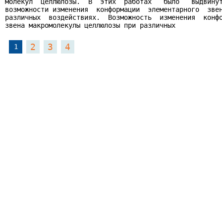
молекул  целлюлозы.  В  этих  работах   было   выдвинут
возможности изменения  конформации  элементарного  звен
различных  воздействиях.  Возможность  изменения  конфо
звена макромолекулы целлюлозы при различных
2
3
4
1