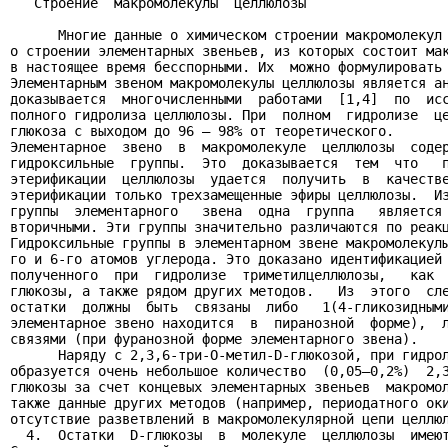
   Строение  макромолекулы  целлюлозы

      Многие данные о химическом строении макромолекул 
о строении элементарных звеньев, из которых состоит мак
в настоящее время бесспорными. Их  можно формулировать 
Элементарным звеном макромолекулы целлюлозы является ан
доказывается  многочисленными  работами  [1,4]  по  исс
полного гидролиза целлюлозы. При  полном  гидролизе  це
глюкоза с выходом до 96 – 98% от теоретического.

Элементарное  звено  в  макромолекуле  целлюлозы  содер
гидроксильные  группы.  Это  доказывается  тем  что   п
этерификации  целлюлозы  удается  получить  в  качестве
этерификации только трехзамещенные эфиры целлюлозы.  Из
группы  элементарного   звена  одна  группа   является 
вторичными. Эти группы значительно различаются по реакц
Гидроксильные группы в элементарном звене макромолекулы
го и 6-го атомов углерода. Это доказано идентификацией 
полученного  при  гидролизе  триметилцеллюлозы,   как  
глюкозы, а также рядом других методов.   Из  этого  сле
остатки  должны  быть  связаны  либо   1(4-гликозидными
элементарное звено находится  в  пиранозной  форме),  л
связями (при фуранозной форме элементарного звена).

      Наряду с 2,3,6-три-О-метил-D-глюкозой, при гидрол
образуется очень небольшое количество  (0,05–0,2%)  2,3
глюкозы за счет концевых элементарных звеньев  макромол
также данные других методов (например, периодатного оки
отсутствие разветвлений в макромолекулярной цепи целлюл
  4.  Остатки  D-глюкозы  в  молекуле  целлюлозы  имеют