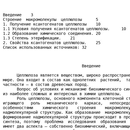
Введение    3

Строение  макромолекулы  целлюлозы      5

1. Получение ксантогенатов целлюлозы    10

1.1 Условия получения ксантогенатов целлюлозы.     10

1.2 Образование химического соединения. 20

1.3 Степень этерификации.    21

2. Свойства ксантогенатов целлюлозы.    25

Список использованных источников: 32

                                  Введение

      Целлюлоза является веществом, широко распростране
мире. Она входит в состав как однолетних  растений,  та
частности – в состав древесных пород.

      Вопрос об условиях и механизме биохимического син
из наиболее сложных и интересных в химии целлюлозы.

      Роль целлюлозы, основного компонента клеточной ст
играющего   роль   механического   каркаса,   непосредс
особенностями    химического    строения    макромолеку
надмолекулярной структуры. Как образование  макромолеку
формирование надмолекулярной структуры происходит в про
синтеза, поэтому  проблема  исследования  образования  
имеет два аспекта – собственно биохимический, включающи