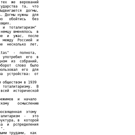
тех  же  верований

ударства  та,  что

ыдвигаются  догмы,

. Догмы нужны  для

о   обойтись   без

ащих.

 и  тоталитаризм"

немцу вменялось  в

е  и  ужас,  после

 между  Россией  и

е  несколько  лет,

tas"  -  полнота,

 употребил  его  в

ном  из  собраний,

борот  слово  было

ользовал  его  для

а  устройства:  от

 обществом в 1939

 тоталитаризму.  В

всей  исторической

ежимов  и  начало

кому    осмыслению

освященная  этому

алитаризм  -   это

уктура, в  которой

а  и  рспределения

".

ыми трудами,  как
