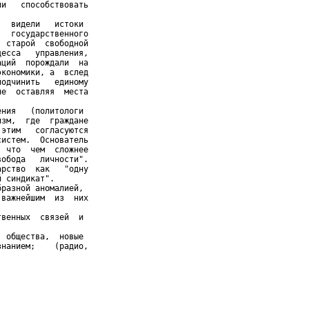
и   способствовать

  видели   истоки

  государственного

 старой  свободной

есса   управления,

ций  порождали  на

кономики, а  вслед

одчинить   единому

е  оставляя  места

ния   (политологи

зм,  где  граждане

этим   согласуются

истем.  Основатель

 что  чем  сложнее

обода   личности".

рство  как   "одну

 синдикат".

разной аномалией,

важнейшим  из  них

венных  связей  и

 общества,  новые

нанием;    (радио,
