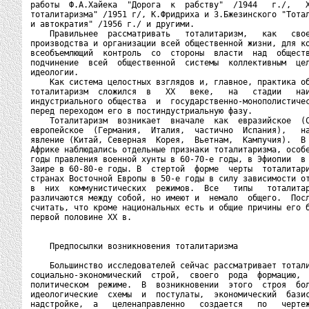
работы  Ф.А.Хайека  "Дорога  к  рабству"  /1944   г./,   Х
тоталитаризма" /1951 г/, К.Фридриха и З.Бжезинского "Тотал
и автократия" /1956 г./ и другими.

    Правильнее  рассматривать   тоталитаризм,   как   свое
производства и организации всей общественной жизни, для ко
всеобъемлющий  контроль  со  стороны  власти  над  обществ
подчинение  всей  общественной  системы  коллективным  цел
идеологии.

    Как система целостных взглядов и, главное, практика об
тоталитаризм  сложился  в   XX   веке,   на   стадии   наи
индустриального общества  и  государственно-монополистичес
перед переходом его в постиндустриальную фазу.

    Тоталитаризм  возникает  вначале  как  евразийское  (С
европейское  (Германия,  Италия,  частично  Испания),   на
явление (Китай, Северная  Корея,  Вьетнам,  Кампучия).  В 
Африке наблюдались отдельные признаки тоталитаризма, особе
годы правления военной хунты в 60-70-е годы, в Эфиопии  в 
Заире в 60-80-е годы. В  стертой  форме  черты  тоталитари
странах Восточной Европы в 50-е годы в силу зависимости от
в  них  коммунистических  режимов.  Все   типы   тоталитар
различаются между собой, но имеют и  немало  общего.  Посл
считать, что кроме национальных есть и общие причины его б
первой половине ХХ в.

    Предпосылки возникновения тоталитаризма

    Большинство исследователей сейчас рассматривает тотали
социально-экономический  строй,  своего  рода  формацию,  
политическом  режиме.  В  возникновении  этого  строя  бол
идеологические  схемы  и  постулаты,  экономический  базис
надстройке,  а   целенаправленно   создается   по   чертеж