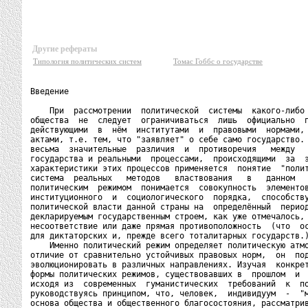
Другие рефераты
Типология политических систем
Томас Гоббс о государстве
Введение

    При  рассмотрении  политической  системы  какого-либо 
общества  не  следует  ограничиваться  лишь  официально  п
действующими  в  нём  институтами  и  правовыми  нормами, 
актами, т.е. тем, что "заявляет" о себе само государство. 
весьма  значительные  различия  и  противоречия   между   
государства и реальными  процессами,  происходящими  за  э
характеристики этих процессов применяется  понятие  "полит
система  реальных   методов   властвования   в   данном   
политическим  режимом  понимается  совокупность  элементов
институционного  и  социологического  порядка,  способству
политической власти данной страны на  определённый  период
декларируемым государственным строем, как уже отмечалось, 
несоответствие или даже прямая противоположность  (что  ос
для диктаторских и, прежде всего тоталитарных государств.)
    Именно политический режим определяет политическую атмо
отличие от сравнительно устойчивых правовых норм,  он  под
эволюционировать в различных направлениях. Изучая  конкрет
формы политических режимов, существовавших в  прошлом  и  
исходя из  современных  гуманистических  требований  к  по
руководствуясь принципом, что, человек,  индивидуум  -  "м
основа общества и общественного благосостояния, рассматрив