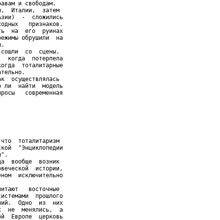
авам и свободам.

,  Италии,  затем

зии)  -  сложились

одных   признаков.

ь  на  его  руинах

ежимы обрушили  на

.

сошли  со  сцены.

  когда  потерпела

огда  тоталитарные

тельно.

к  осуществлялась

 ли  найти  модель

росы   современная

что  тоталитаризм

кой  "Энциклопедии

".

а  вообще  возник

веческой  истории,

ном  исключительно

итают   восточные

истемами  прошлого

ий.  Одно  из  них

  не  менялись,  а

й  Европе  церковь
