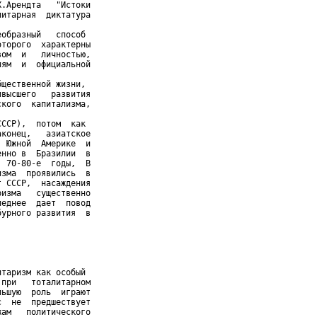
.Арендта   "Истоки

итарная  диктатура

образный   способ

торого  характерны

ом  и   личностью,

ям  и  официальной

щественной жизни,

высшего   развития

кого  капитализма,

ССР),  потом  как

конец,   азиатское

 Южной  Америке  и

нно в  Бразилии  в

 70-80-е  годы,  В

зма  проявились  в

 СССР,  насаждения

изма   существенно

еднее  дает  повод

урного развития  в

таризм как особый

при   тоталитарном

ьшую  роль  играют

  не  предшествует

ам   политического
