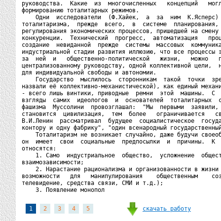
руководства.  Какие  из  многочисленных   концепций   могл
формированию тоталитарных режимов.

    Одни  исследователи  (Ф.Хайек,  а  за  ним  К.Ясперс) 
тоталитаризма,  прежде  всего,  в  системе  планирования, 
регулирования экономических процессов, пришедшей на смену 
конкуренции.  Технический  прогресс,  автоматизация   проц
создание  невиданной  прежде  системы  массовых  коммуника
индустриальной стадии развития иллюзию, что все процессы э
за  ней  и   общественно-политической   жизни,   можно   п
централизованному руководству, одной коллективной цели,  н
для индивидуальной свободы и автономии.

    Государство  мыслилось  сторонникам  такой  точки  зре
назвали её коллективно-механистической), как единый механи
- всего лишь винтики, приводные  ремни  этой  машины.  С  
взгляды  самих  идеологов  и  основателей  тоталитарных  с
фашизма  Муссолини  провозглашал:  "Мы  первыми  заявили, 
становится  цивилизация,  тем  более   ограничивается   св
В.И.Ленин  рассматривал  будущее  социалистическое  госуда
контору и одну фабрику", "один всенародный государственный
    Тоталитаризм не возникает случайно, даже будучи своеоб
он  имеет  свои  социальные  предпосылки  и  причины.  К  
относятся:

    1. Само  индустриальное  общество,  усложнение  общест
взаимозависимости;

    2. Нарастание рационализма и организованности в жизни 
возможности   для   манипулирования    общественным    соз
телевидение, средства связи, СМИ и т.д.);

    3. Появление монопол
скачать работу
1
2
3
4
5