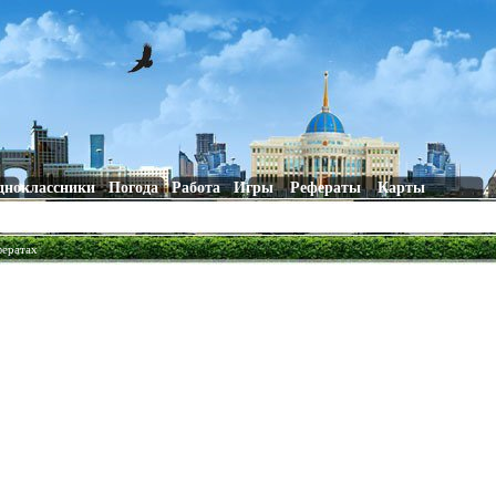
дноклассники
Погода
Работа
Игры
Рефераты
Карты
фератах