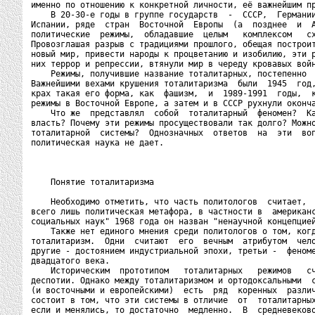
именно по отношению к конкретной личности, её важнейшим пр
    В 20-30-е годы в группе государств  -  СССР,  Германии
Испании, ряде  стран  Восточной  Европы  (а  позднее  и  А
политические  режимы,  обладавшие  целым   комплексом   сх
Провозглашая разрыв с традициями прошлого, обещая построит
новый мир, привести народы к процветанию и изобилию, эти р
них террор и репрессии, втянули мир в череду кровавых войн
    Режимы, получившие название тоталитарных, постепенно  
Важнейшими вехами крушения тоталитаризма  были  1945  год,
крах такая его форма, как  фашизм,  и  1989-1991  годы,  к
режимы в Восточной Европе, а затем и в СССР рухнули оконча
    Что же  представлял  собой  тоталитарный  феномен?  Ка
власть? Почему эти режимы просуществовали так долго? Можно
тоталитарной  системы?  Однозначных  ответов  на  эти  воп
политическая наука не дает.

    Понятие тоталитаризма

    Необходимо отметить, что часть политологов  считает,  
всего лишь политическая метафора, в частности в  американс
социальных наук" 1968 года он назван "ненаучной концепцией
    Также нет единого мнения среди политологов о том, когд
тоталитаризм.  Одни  считают  его  вечным  атрибутом  чело
другие - достоянием индустриальной эпохи, третьи -  феноме
двадцатого века.

    Историческим  прототипом   тоталитарных   режимов   сч
деспотии. Однако между тоталитаризмом и ортодоксальными  с
(и восточными и европейскими)  есть  ряд  коренных  различ
состоит в том, что эти системы в отличие  от  тоталитарных
если и менялись, то достаточно  медленно.  В  средневеково