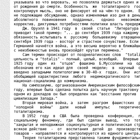
указывала во что веровать, но позволяла держаться одних и 
от рождения до смерти. Особенность  же  тоталитарного  гос
контролируя мысль, оно не фиксирует её на чём-то одном.  В
не подлежащие обсуждению, однако изменяемые изо дня в день
абсолютного  повиновения   подданных,   однако   невозможн
корректив, диктуемых потребностями политики власть предерж
    Дж. Оруэлл в 1941 году  в  своей  статье  "Литература 
приводит такой пример: "... до сентября 1939 года каждому 
обязанность испытывать к  русскому  большевизму  отвращени
сентября 1939 года - восторг и страстное сочувствие. Если 
Германией начнётся война, а это весьма вероятно в ближайши
с неизбежностью вновь произойдёт крутая перемена."

    Сам термин происходит от позднелатинских слов  "totali
цельность и "totalis" - полный, целый, всеобщий.  Впервые 
1925 году  один  из  "отцов"  фашизма  Б.Муссолини  на  од
обозначив его как идеал для  своей  модели;  в  научный  о
введено западными политологами в 30-40-х  годах.  Они  исп
обобщающей характеристики  любого  недемократического  тип
национал-социализма до коммунизма.

    На симпозиуме, организованном Американским философским
году, впервые была сделана попытка дать научную трактовку 
одном из докладов он был определен как "восстание против  
цивилизации Запада."

    Вторая мировая война, а  затем  разгром  фашистских  р
"холодной   войны"   дали   новый    импульс    теоретичес
тоталитаризма.

    В 1952  году  в  США  была  проведена  конференция,  п
социальному  феномену,  где  был  сделан  вывод,  что  тот
"закрытая и неподвижная социокультурная и политическая стр
всякое действие  -  от  воспитания  детей  до  производств
товаров - направляется и контролируется из единого центра.
    Теория тоталитаризма представлена такими фундаментальн