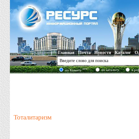
Главная
Почта
Новости
Каталог
О
new!
по каталогу
в ре
по Казнету
Тоталитаризм