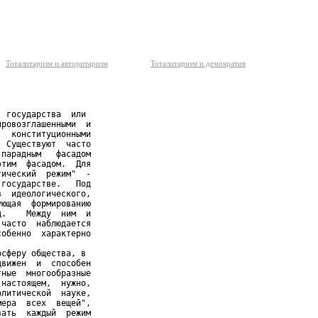
Тоталитаризм и авторитаризм
Тоталитаризм и демократия
 государства  или

ровозглашенными  и

  конституционными

 Существуют  часто

парадным   фасадом

тим  фасадом.  Для

ический  режим"  -

государстве.   Под

  идеологического,

ющая  формированию

.    Между  ним  и

часто  наблюдается

обенно  характерно



сферу общества, в

вижен  и  способен

ные  многообразные

настоящем,  нужно,

литической  науке,

ера  всех  вещей",

ать  каждый  режим
