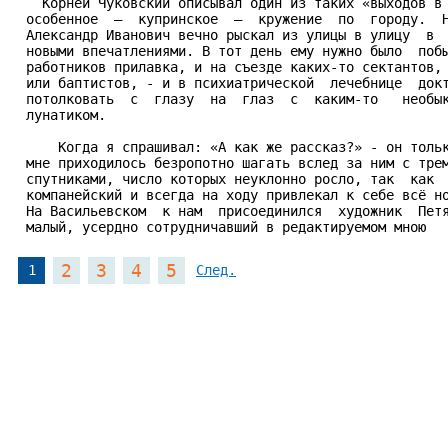
    Корней Чуковский описывал один из таких «выходов в 
  особенное  –  купринское  –  кружение  по  городу.  Н
  Александр Иванович вечно рыскал из улицы в улицу  в  
  новыми впечатлениями. В тот день ему нужно было  побы
  работников прилавка, и на съезде каких-то сектантов, 
  или баптистов, - и в психиатрической  лечебнице  докт
  потолковать  с  глазу  на  глаз  с  каким-то   необык
  лунатиком.

      Когда я спрашивал: «А как же рассказ?» - он тольк
  мне приходилось безропотно шагать вслед за ним с трем
  спутниками, число которых неуклонно росло, так  как  
  компанейский и всегда на ходу привлекал к себе всё но
  На Васильевском  к нам  присоединился  художник  Петя
  малый, усердно сотрудничавший в редактируемом мною
2
3
4
5
1
След.