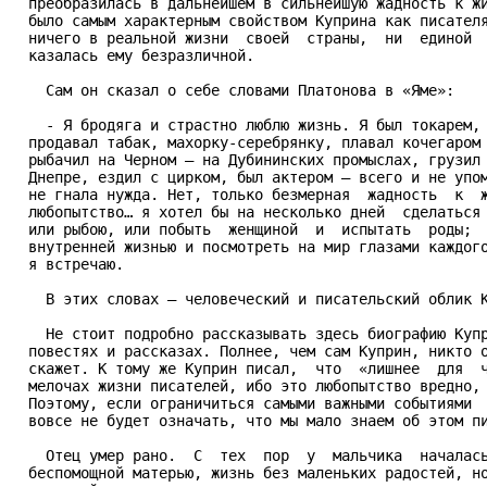
  преобразилась в дальнейшем в сильнейшую жадность к жи
  было самым характерным свойством Куприна как писателя
  ничего в реальной жизни  своей  страны,  ни  единой  
  казалась ему безразличной.

    Сам он сказал о себе словами Платонова в «Яме»:

    - Я бродяга и страстно люблю жизнь. Я был токарем, 
  продавал табак, махорку-серебрянку, плавал кочегаром 
  рыбачил на Черном – на Дубининских промыслах, грузил 
  Днепре, ездил с цирком, был актером – всего и не упом
  не гнала нужда. Нет, только безмерная  жадность  к  ж
  любопытство… я хотел бы на несколько дней  сделаться 
  или рыбою, или побыть  женщиной  и  испытать  роды;  
  внутренней жизнью и посмотреть на мир глазами каждого
  я встречаю.

    В этих словах – человеческий и писательский облик К
    Не стоит подробно рассказывать здесь биографию Купр
  повестях и рассказах. Полнее, чем сам Куприн, никто о
  скажет. К тому же Куприн писал,  что  «лишнее  для  ч
  мелочах жизни писателей, ибо это любопытство вредно, 
  Поэтому, если ограничиться самыми важными событиями  
  вовсе не будет означать, что мы мало знаем об этом пи
    Отец умер рано.  С  тех  пор  у  мальчика  началась
  беспомощной матерью, жизнь без маленьких радостей, но