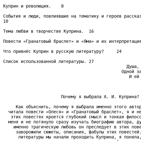
Куприн и революция.    8

События и люди, повлиявшие на тематику и героев рассказ
10

Тема любви в творчестве Куприна.  16

Повести «Гранатовый браслет» и «Яма» и их интерпретация
Что привнёс Куприн в русскую литературу?     24

Список использованной литературы. 27

                                                 Душа, 
                                               Одной за
                                                  И ей 
                       Почему я выбрала А. И. Куприна?

     Как объяснить, почему я выбрала именно этого автор
  читала повести «Олеся» и «Гранатовый браслет», я и не
   этих повестях кроется глубокий смысл и тонкая филосо
  меня и не потянуло сразу изучать биографию автора, ду
    именно трагическую любовь он преследует в этих пове
     заворожили сюжеты, описания, фабулы этих повестей.
      литературы мы начали проходить Куприна, я поняла,