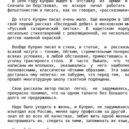
    В 1894 году Куприн вышел в  отставку  из  армии  и 
  Сначала он бедствовал,  но  вскоре  начал  работать  
  фельетонистом и писать, как он говорил, «рассказишки»
    До этого Куприн писал очень мало. Ещё юнкером в 188
  свой первый рассказ «Последний дебют» в московском юм
  «Русский  сатирический  листок».  В  кадетском  корпу
  несколько стихотворений с революционной, но несколько
  детски наивной окраской.

    Вообще Куприн писал и стихи, и статьи,  и  рассказы
  всякой натуги – тонким, лёгким, стремительным почерко
  всяких условиях, в любой обстановке, примостившись к 
  уголку трактирного стола.  И  часто  бывало,  что  те
  написаны им впопыхах,  оказывались  у  него  наиболее
  полновесными, классически чёткими образами.  Эта зави
  досталась ему нелегко: не забудем, что перед тем,  ка
  прошёл многотрудную школу газетной подёнщины.

    Свои рассказы автор писал  легко,  не  задумываясь,
  прекрасно понимал, что на одном таланте без большого 
  долго не продержишься.

    Надо было уходить в жизнь, и Куприн, не задумываясь
  изъездил всю Россию, меняя одну профессию за другой. 
  знал её во всех её качествах, любил жить одной жизнью
  выспрашивать их, следить за ними, запоминать их язык,