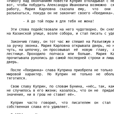
  «Работу над окончанием повести Куприн откладывал с не
  вот, чтобы побудить Александра Ивановича возможно  ск
  работу,  Мария  Карловна  сказала  ему,   что   они  
  разъехаться, покуда он не закончит своего «Поединка».
          - А до той поры я для тебя не жена!

    Эти слова подействовали на него чудотворно. Он снял
  на Казанской улице, возле собора, и стал писать с уде
    Закончив главу, он тот час же спешил на Разъезжую и
  за ручку звонка. Мария Карловна открывала дверь, но н
  чуть, на цепочку, он просовывал  её  новую  главу,  а
  лестнице. Проходило  полчаса  или  больше.  Мария  Ка
  прочитывала рукопись до самой последней строки и лишь
  дверь.

    После «Поединка» слава Куприна приобрела не только 
  мировой  характер.  Но  Куприн  не  только  не  оболь
  тяготился.

    Свою славу Куприн, по словам Бунина, «нёс… так, как
  не случилось в его жизни; казалось, что он не  придаё
  значения, ни в грош не ставит её».

    Куприн  часто  говорил,  что  писателем  он  стал  
  собственная слава его удивляет.
