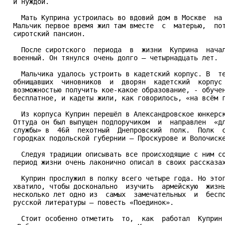
  и нуждой.

    Мать Куприна устроилась во вдовий дом в Москве  на 
  Мальчик первое время жил там вместе  с  матерью,  пот
  сиротский пансион.

    После сиротского  периода  в  жизни  Куприна  начал
  военный. Он тянулся очень долго – четырнадцать лет.

    Мальчика удалось устроить в кадетский корпус. В  те
  обнищавших  чиновников  и  дворян  кадетский  корпус 
  возможностью получить кое-какое образование, - обучен
  бесплатное, и кадеты жили, как говорилось, «на всём г
    Из корпуса Куприн перешёл в Александровское юнкерск
  Оттуда он был выпущен подпоручиком  и  направлен  «дл
  службы» в  46й  пехотный  Днепровский  полк.  Полк  с
  городках подольской губернии – Проскурове и Волочиске
    Следуя традиции описывать все происходящие с ним со
  период жизни очень лаконично описал в своих рассказах
    Куприн прослужил в полку всего четыре года. Но этог
  хватило, чтобы досконально  изучить  армейскую  жизнь
  несколько лет одно из  самых  замечательных  и  беспо
  русской литературы – повесть «Поединок».

    Стоит особенно отметить  то,  как  работал  Куприн 