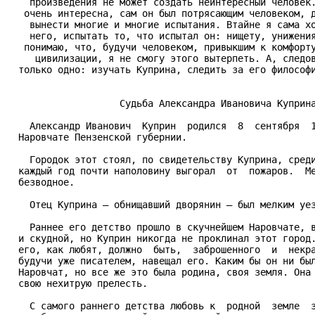
    произведения не может создать неинтересный человек.
   очень интересна, сам он был потрясающим человеком, д
    вынести многие и многие испытания. Втайне я сама хо
    него, испытать то, что испытал он: нищету, унижения
   понимаю, что, будучи человеком, привыкшим к комфорту
     цивилизации, я не смогу этого вытерпеть. А, следов
  только одно: изучать Куприна, следить за его философи
                    Судьба Александра Ивановича Куприна
    Александр Иванович  Куприн  родился  8  сентября  1
  Наровчате Пензенской губернии.

    Городок этот стоял, по свидетельству Куприна, среди
  каждый год почти наполовину выгорал  от  пожаров.  Ме
  безводное.

    Отец Куприна – обнищавший дворянин – был мелким уез
    Раннее его детство прошло в скучнейшем Наровчате, в
  и скудной, но Куприн никогда не проклинал этот город.
  его, как любят, должно  быть,  заброшенного  и  некра
  будучи уже писателем, навещал его. Каким бы он ни был
  Наровчат, но все же это была родина, своя земля. Она 
  свою нехитрую прелесть.

    С самого раннего детства любовь к  родной  земле  з