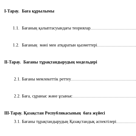
І-Тарау.
Баға құрылымы
1.1. Бағаның қалыптасуындағы теориялар........................................
1.2. Бағаның мәні мен атқаратын қызметтері...................................
ІІ-Тарау. Бағаны тұрақтандырудың модельдері
2.1. Бағаны мемлекеттік реттеу......................................................
2.2. Баға, сұраныс және ұсыныс.....................................................
ІІІ-Тарау. Қазақстан Республикасының баға жүйесі
3.1. Бағаны тұрақтандырудың Қазақстандық аспектілері................