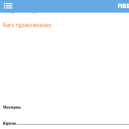
Баға тұрақтандыру
Мазмұны
Кіріспе..................................................................................................