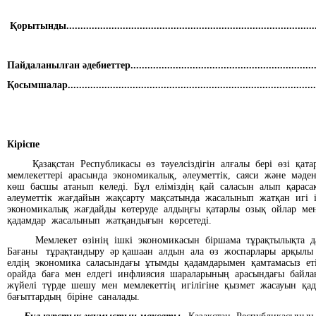
Қорытынды.........................................................................................
Пайдаланылған әдебиеттер...................................................................
Қосымшалар.......................................................................................
Кіріспе
Қазақстан Республикасы өз тәуелсіздігін алғалы бері өзі қа
мемлекеттері арасында экономикалық, әлеуметтік, саяси және мәде
көш басшы атанып келеді. Бұл еліміздің қай саласын алып қарас
әлеуметтік жағдайын жақсарту мақсатында жасалынып жатқан игі
экономикалық жағдайды көтеруде алдыңғы қатарлы озық ойлар м
қадамдар жасалынып жатқандығын көрсетеді.
Мемлекет өзінің ішкі экономикасын біршама тұрақтылықта да
Бағаны тұрақтандыру әр қашаан алдын ала өз жоспарлары арқылы 
елдің экономика саласындағы ұтымды қадамдарымен қамтамасыз ет
орайда баға мен елдегі инфлиясия шараларының арасындағы байл
жүйелі түрде шешу мен мемлекеттің игілігіне қызмет жасауын қада
бағыттардың біріне саналады.