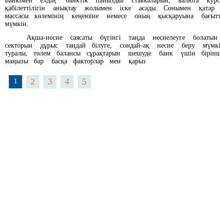
Банкімен елдің банктік пайыздыі ставкаларын, валюта ку
қабілеттілігін анықтау жолымен іске асады. Сонымен қата
массасы көлемінің кеңеюіне немесе оның қысқаруына бағы
мүмкін.
Ақша-несие саясаты бүгінгі таңда несиелеуге болатын
секторын дұрыс таңдай білуге, сондай-ақ несие беру мүмк
туралы, төлем балансы сұрақтарын шешуде банк үшін бірін
маңызы бар басқа факторлар мен қарыз
2
3
4
5
1