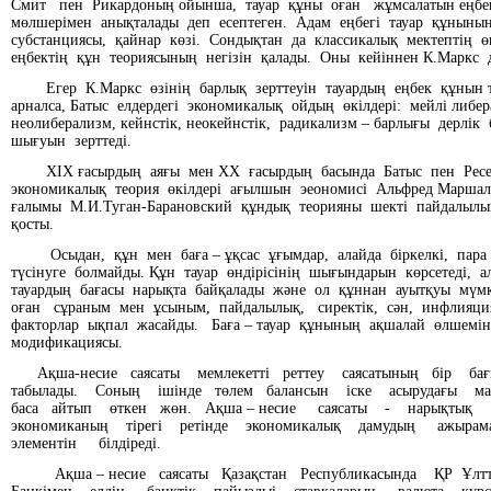
Смит пен Рикардоның ойынша, тауар құны оған жұмсалатын еңбе
мөлшерімен анықталады деп есептеген. Адам еңбегі тауар құныны
субстанциясы, қайнар көзі. Сондықтан да классикалық мектептің ө
еңбектің құн теориясының негізін қалады. Оны кейіннен К.Маркс д
Егер К.Маркс өзінің барлық зерттеуін тауардың еңбек құнын т
арналса, Батыс елдердегі экономикалық ойдың өкілдері: мейлі либе
неолиберализм, кейнстік, неокейнстік, радикализм – барлығы дерлік
шығуын зерттеді.
ХІХ ғасырдың аяғы мен ХХ ғасырдың басында Батыс пен Ре
экономикалық теория өкілдері ағылшын эеономисі Альфред Марша
ғалымы М.И.Туган-Барановский құндық теорияны шекті пайдалыл
қосты.
Осыдан, құн мен баға – ұқсас ұғымдар, алайда біркелкі, пара
түсінуге болмайды. Құн тауар өндірісінің шығындарын көрсетеді, 
тауардың бағасы нарықта байқалады және ол құннан ауытқуы мүмк
оған сұраным мен ұсыным, пайдалылық, сиректік, сән, инфлияци
факторлар ықпал жасайды. Баға – тауар құнының ақшалай өлшемі
модификациясы.
Ақша-несие саясаты мемлекетті реттеу саясатының бір б
табылады. Соның ішінде төлем балансын іске асырудағы 
баса айтып өткен жөн. Ақша – несие саясаты - нарықтық
экономиканың тірегі ретінде экономикалық дамудың ажыр
элементін білдіреді.
Ақша – несие саясаты Қазақстан Республикасында ҚР Ұл