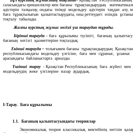
Бұл курстық жұмыстың мақсаты
– Қазақстан Республикасыны
саласындағы ерекшеліктер мен бағаны тұрақтандырудың математикал
әдістерін талқылау, ондағы тиімді модельдеу әдістерін таңдап алу, 
баға тұрақтылығын қалыптастырудағы, оны реттеудегі өзіндік ұстан
тоқталу табылады.
Жалпы курстық жұмыс негізгі үш тараудан тұрады.
Бірінші тарауда
– баға құрылымы түсінігі, бағаның қалыптас
бағаның негізгі қызметтеріне тоқталдық.
Екінші тарауда –
толығымен бағаны тұрақтандырудың Қазақста
республикасындағы модельдеу үлгісіне, баға мен сұраныс, ұсыныс 
арасындағы байланыстарға арналды.
Үшінші тарау
- Қазақстан Республикасының баға жүйесі мен
модельдеудің жеке үлгілеріне назар аудардық.
І-Тарау.
Баға құрылымы
1.1. Бағаның қалыптасуындағы теориялар
Экономикалық теория классикалық мектебінің негізін қал