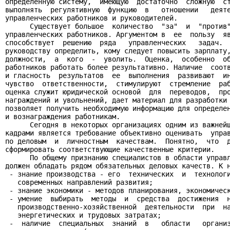
определенную систему,  имеющую  достаточно  сложную  ст
выполнять  регулятивную  функцию  в   отношении   деяте
управленческих работников и руководителей.

      Существует большое  количество  "за"  и  "против"
управленческих работников. Аргументом в  ее  пользу  яв
способствует  решению  ряда   управленческих   задач.  
руководству определить, кому следует повысить зарплату,
должности,  а  кого  -  уволить.  Оценка,  особенно  об
работников работать более результативно. Наличие  соотв
и гласность  результатов  ее  выполнения  развивают  ин
чувство  ответственности,  стимулируют  стремление  раб
оценка служит юридической основой  для  переводов,  про
награждений и увольнений, дает материал для разработки 
позволяет получить необходимую информацию для определен
и вознаграждения работникам.

      Сегодня в некоторых организациях одним из важнейш
кадрами является требование объективно оценивать  управ
по деловым  и  личностным  качествам.  Понятно,  что  д
сформировать соответствующие качественные критерии.

      По общему признанию специалистов в области управл
должен обладать рядом обязательных деловых качеств. К н
 - знание производства - его  технических  и  технологи
   современных направлений развития;

 - знание экономики - методов планирования, экономическ
 - умение  выбирать  методы  и  средства  достижения  н
   производственно-хозяйственной  деятельности  при  на
   энергетических и трудовых затратах;

 -  наличие  специальных  знаний  в   области   организ