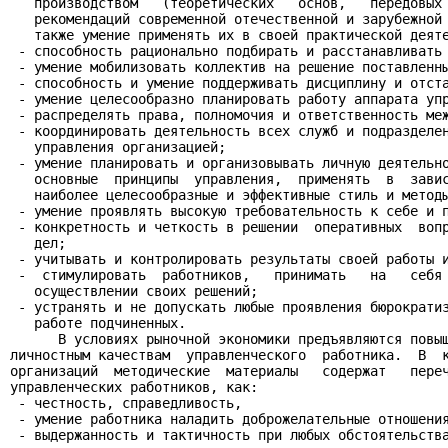
   производством   (теоретических   основ,   передовых 
   рекомендаций современной отечественной и зарубежной 
   также умение применять их в своей практической деяте
 - способность рационально подбирать и расстанавливать 
 - умение мобилизовать коллектив на решение поставленны
 - способность и умение поддерживать дисциплину и отста
 - умение целесообразно планировать работу аппарата упр
 - распределять права, полномочия и ответственность меж
 - координировать деятельность всех служб и подразделен
   управления организацией;

 - умение планировать и организовывать личную деятельно
   основные  принципы  управления,  применять  в  завис
   наиболее целесообразные и эффективные стиль и методы
 - умение проявлять высокую требовательность к себе и п
 - конкретность и четкость в решении  оперативных  вопр
   дел;

 - учитывать и контролировать результаты своей работы и
 -  стимулировать  работников,   принимать   на   себя 
   осуществлении своих решений;

 - устранять и не допускать любые проявления бюрократиз
   работе подчиненных.

      В условиях рыночной экономики предъявляются повыш
личностным качествам  управленческого  работника.  В  к
организаций  методические  материалы   содержат   переч
управленческих работников, как:

 - честность, справедливость,

 - умение работника наладить доброжелательные отношения
 - выдержанность и тактичность при любых обстоятельства