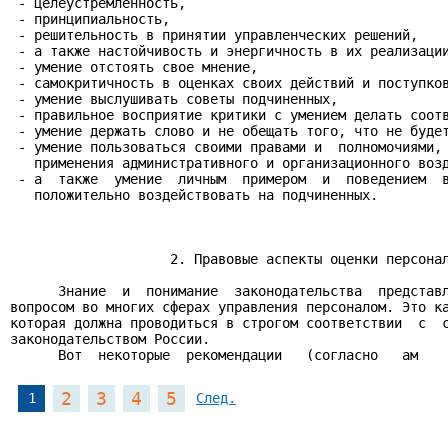
 - целеустремленность,

 - принципиальность,

 - решительность в принятии управленческих решений,

 - а также настойчивость и энергичность в их реализации
 - умение отстоять свое мнение,

 - самокритичность в оценках своих действий и поступков
 - умение выслушивать советы подчиненных,

 - правильное восприятие критики с умением делать соотв
 - умение держать слово и не обещать того, что не будет
 - умение пользоваться своими правами и  полномочиями, 
   применения административного и организационного возд
 - а  также  умение  личным  примером  и  поведением  в
   положительно воздействовать на подчиненных.

                    2. Правовые аспекты оценки персонал
      Знание  и  понимание  законодательства  представл
вопросом во многих сферах управления персоналом. Это ка
которая должна проводиться в строгом соответствии  с  с
законодательством России.

      Вот  некоторые  рекомендации   (согласно   ам
2
3
4
5
1
След.