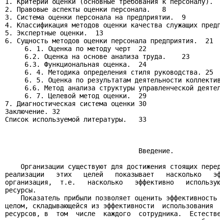
1. Критерии оценки (основные требования к персоналу).  
2. Правовые аспекты оценки персонала.   8

3. Система оценки персонала на предприятии.  9

4. Классификация методов оценки качества служащих предп
5. Экспертные оценки.  13

6. Сущность методов оценки персонала предприятия.  21

     6. 1. Оценка по методу черт  22

     6.2. Оценка на основе анализа труда.    23

     6.3. Функциональная оценка.  24

     6. 4. Методика определения стиля руководства. 25

     6. 5. Оценка по результатам деятельности коллектив
     6.6. Метод анализа структуры управленческой деятел
     6. 7. Целевой метод оценки.  29

7. Диагностическая система оценки 30

Заключение. 32

Список используемой литературы.   33

                                  Введение.

    Организации существуют для достижения стоящих перед
реализации   этих   целей   показывает   насколько   эф
организация,  т.е.   насколько   эффективно   использую
ресурсы.

    Показатель прибыли позволяет оценить эффективность 
целом, складывающейся из эффективности  использования  
ресурсов, в  том  числе  каждого  сотрудника.  Естестве