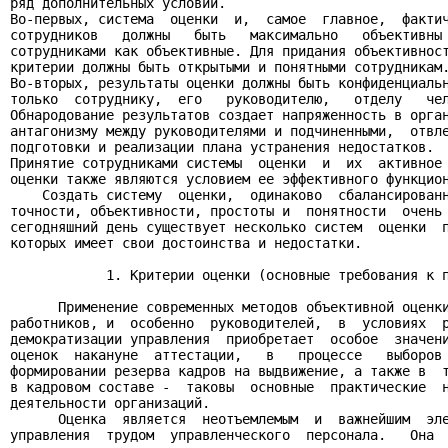
ряд дополнительных условий.

Во-первых, система  оценки  и,  самое  главное,  фактич
сотрудников   должны   быть   максимально   объективны 
сотрудниками как объективные. Для придания объективност
критерии должны быть открытыми и понятными сотрудникам.
Во-вторых, результаты оценки должны быть конфиденциальн
только  сотруднику,  его   руководителю,   отделу   чел
Обнародование результатов создает напряженность в орган
антагонизму между руководителями и подчиненными,  отвле
подготовки и реализации плана устранения недостатков.

Принятие сотрудниками системы  оценки  и  их  активное 
оценки также являются условием ее эффективного функцион
    Создать систему  оценки,  одинаково  сбалансированн
точности, объективности, простоты и  понятности  очень 
сегодняшний день существует несколько систем  оценки  п
которых имеет свои достоинства и недостатки.

            1. Критерии оценки (основные требования к п
      Применение современных методов объективной оценки
работников, и  особенно  руководителей,  в  условиях  р
демократизации управления  приобретает  особое  значени
оценок  накануне  аттестации,   в   процессе   выборов 
формировании резерва кадров на выдвижение, а также в  т
в кадровом составе -  таковы  основные  практические  н
деятельности организаций.

      Оценка  является  неотъемлемым  и  важнейшим  эле
управления  трудом  управленческого  персонала.   Она  