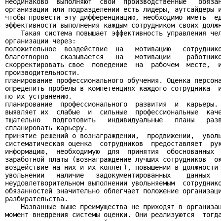
неодинаково  выполняют  свои  производственные   обязан
организации или подразделении есть лидеры, аутсайдеры и
чтобы провести эту дифференциацию, необходимо иметь  ед
эффективности выполнения каждым сотрудником своих должн
    Такая система повышает эффективность управления чел
организации через:

положительное  воздействие  на   мотивацию   сотруднико
благотворно   сказывается   на   мотивации    работнико
скорректировать свое  поведение  на  рабочем  месте,  и
производительности.

планирование профессионального обучения. Оценка персона
определить пробелы в компетенциях каждого сотрудника  и
по их устранению.

планирование  профессионального  развития  и  карьеры. 
выявляет их  слабые  и  сильные  профессиональные  каче
тщательно   подготовить   индивидуальные   планы   разв
спланировать карьеру.

принятие решений о вознаграждении,  продвижении,  уволь
систематическая оценка  сотрудников  предоставляет  рук
информацию,  необходимую  для  принятия  обоснованных  
заработной платы (вознаграждение лучших сотрудников  ок
воздействие на них и их коллег), повышении в должности 
увольнении   наличие   задокументированных    данных   
неудовлетворительном выполнении увольняемым  сотруднико
обязанностей значительно облегчает положение организаци
разбирательства.

    Названные выше преимущества не приходят в организац
момент внедрения системы оценки. Они реализуются  тогда