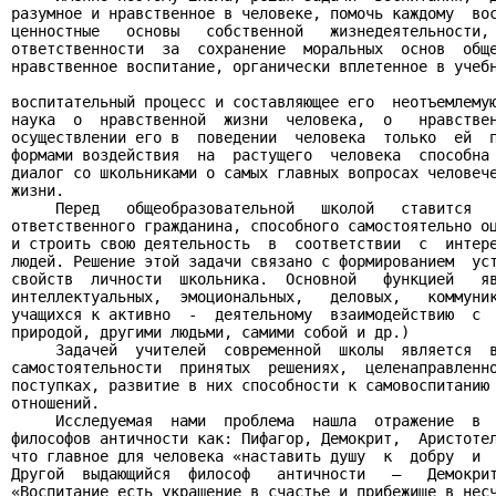
разумное и нравственное в человеке, помочь каждому  вос
ценностные   основы   собственной   жизнедеятельности, 
ответственности  за  сохранение  моральных  основ  обще
нравственное воспитание, органически вплетенное в учебн
воспитательный процесс и составляющее его  неотъемлемую
наука  о  нравственной  жизни  человека,  о   нравствен
осуществлении его в  поведении  человека  только  ей  п
формами воздействия  на  растущего  человека  способна 
диалог со школьниками о самых главных вопросах человече
жизни.

     Перед   общеобразовательной   школой   ставится   
ответственного гражданина, способного самостоятельно оц
и строить свою деятельность  в  соответствии  с  интере
людей. Решение этой задачи связано с формированием  уст
свойств  личности  школьника.  Основной   функцией   яв
интеллектуальных,  эмоциональных,   деловых,   коммуник
учащихся к активно  -  деятельному  взаимодействию  с  
природой, другими людьми, самими собой и др.)

     Задачей  учителей  современной  школы  является  в
самостоятельности  принятых  решениях,  целенаправленно
поступках, развитие в них способности к самовоспитанию 
отношений.

     Исследуемая  нами  проблема  нашла  отражение  в  
философов античности как: Пифагор, Демокрит,  Аристотел
что главное для человека «наставить душу  к  добру  и  
Другой  выдающийся  философ   античности   –   Демокрит
«Воспитание есть украшение в счастье и прибежище в несч