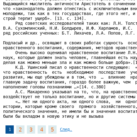
Выдающийся мыслитель античности Аристотель в сочинении 
что «законодатель должен отнестись с исключительным вни
молодежи, так как в тех государствах, где этого нет, и 
строй терпит ущерб». [13. c. 134].

     Ряд советских исследователей таких как: Л.Н. Толст
В.А. Сухомлинский, Н.И. Болдырев, И.Ф. Харламов, И.С.  
ряд российских ученных: Б.Т. Лихачев, Л.А. Попов, Л.Г. 
Подласый и др., освящают в своих работах сущность  осно
нравственного воспитания, содержания, методов нравствен
     Очень высоко оценивал нравственное воспитание Л.Н.
наук, которые должен знать человек, главнейшая есть нау
делая как можно меньше зла и как можно больше добра».[1
     К.Д. Ушинский писал о нравственности следующее:  «
что нравственность  есть  необходимое  последствие  уче
развития, мы еще убеждены и в том, что  …  влияние  нра
главную задачу воспитания, гораздо более важную, чем  р
наполнение головы познаниями …»[14. c.380]

     А.С. Макаренко указывал на то, что, на нравственно
воздействует не только воспитание, но и другие системы 
     «… Нет ни одного акта, ни одного слова,  ни  одног
истории, которые кроме своего  прямого  хозяйственного,
политического значения, не имели бы и значения воспитат
были бы вкладом в новую этику и не вызыва
2
3
4
5
1
След.