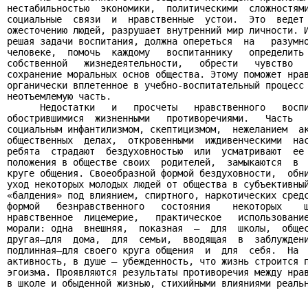
нестабильностью  экономики,  политическими  сложностями
социальные  связи  и  нравственные  устои.  Это  ведет 
ожесточению людей, разрушает внутренний мир личности. И
решая задачи воспитания, должна опереться  на   разумно
человеке,  помочь  каждому   воспитаннику   определить 
собственной   жизнедеятельности,   обрести   чувство   
сохранение моральных основ общества. Этому поможет нрав
органически вплетенное в учебно-воспитательный процесс 
неотъемлемую часть.

      Недостатки   и   просчеты   нравственного   воспи
обострившимися  жизненными   противоречиями.   Часть   
социальным инфантилизмом, скептицизмом,  нежеланием  ак
общественных  делах,  откровенными  иждивенческими  нас
ребята  страдают  бездуховностью  или  усматривают  ее 
положения в обществе своих  родителей,  замыкаются  в  
круге общения. Своеобразной формой бездуховности,  обни
уход некоторых молодых людей от общества в субъективный
«балдения» под влиянием, спиртного, наркотических средс
формой   безнравственного   состояния    некоторых    ш
нравственное  лицемерие,   практическое   использование
морали: одна  внешняя,  показная  —  для  школы,  общес
другая—для  дома,  для  семьи,  вводящая  в  заблуждени
подлинная—для своего круга общения  и  для  себя.  На  
активность, в душе — убежденность, что жизнь строится п
эгоизма. Проявляются результаты противоречия между нрав
в школе и обыденной жизнью, стихийными влияниями реальн