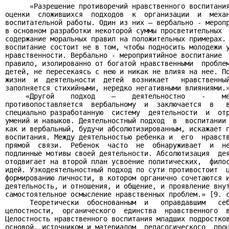
      «Разрешение противоречий нравственного воспитания
оценки  сложившихся  подходов  к  организации  и  механ
воспитательной работы. Один из них — вербально - меропр
в основном разработки некоторой суммы просветительных  
содержание моральных правил на положительных примерах. 
воспитание состоит не в том, чтобы подносить молодежи у
нравственности. Вербально - мероприятийное воспитание  
правило, изолированно от богатой нравственными  проблем
детей, не пересекаясь с нею и никак не влияя на нее. По
жизни  и  деятельности  детей  возникает   нравственный
заполняется стихийными, нередко негативными влияниями.»
     «Другой    подход    —    деятельностно    -    ме
противопоставляется  вербальному  и  заключается  в   в
специально разработанную  систему  деятельности  и  отр
умений и навыков. Деятельностный подход  в  воспитании 
как и вербальный, будучи абсолютизированным, искажает п
воспитания. Между деятельностью ребенка и  его  нравств
прямой  связи.  Ребенок  часто  не  обнаруживает  и  не
подлинные мотивы своей деятельности. Абсолютизация  дея
отодвигает на второй план усвоение политических,  филос
идей. Узкодеятельностный подход по сути противостоит  ц
формированию личности, в котором органично сочетаются и
деятельность, и отношения, и общение, и проявление внут
самостоятельное осмысление нравственных проблем.» [9. c
      Теоретически  обоснованным  и   оправдавшим   себ
целостности,  органического  единства  нравственного  в
Целостность нравственного воспитания младших подростков
основой, источником и материалом  педагогического  проц