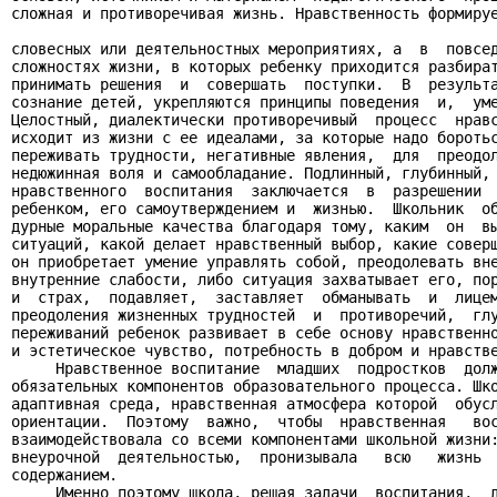
сложная и противоречивая жизнь. Нравственность формируе
словесных или деятельностных мероприятиях, а  в  повсед
сложностях жизни, в которых ребенку приходится разбират
принимать решения  и  совершать  поступки.  В  результа
сознание детей, укрепляются принципы поведения  и,  уме
Целостный, диалектически противоречивый  процесс  нравс
исходит из жизни с ее идеалами, за которые надо боротьс
переживать трудности, негативные явления,  для  преодол
недюжинная воля и самообладание. Подлинный, глубинный, 
нравственного  воспитания  заключается  в  разрешении  
ребенком, его самоутверждением и  жизнью.  Школьник  об
дурные моральные качества благодаря тому, каким  он  вы
ситуаций, какой делает нравственный выбор, какие соверш
он приобретает умение управлять собой, преодолевать вне
внутренние слабости, либо ситуация захватывает его, пор
и  страх,  подавляет,  заставляет  обманывать  и  лицем
преодоления жизненных трудностей  и  противоречий,  глу
переживаний ребенок развивает в себе основу нравственно
и эстетическое чувство, потребность в добром и нравстве
     Нравственное воспитание  младших  подростков  долж
обязательных компонентов образовательного процесса. Шко
адаптивная среда, нравственная атмосфера которой  обусл
ориентации.  Поэтому  важно,  чтобы  нравственная   вос
взаимодействовала со всеми компонентами школьной жизни:
внеурочной  деятельностью,  пронизывала   всю   жизнь  
содержанием.

     Именно поэтому школа, решая задачи  воспитания,  д