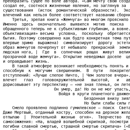
преобразить сущее по воле автора. «Сам мечту свою созда
создал ее, соотнося жизненные явления, но заглянув за  
существования  (исток  романтической  образности).  Экс
влечений как нельзя более соответствует названию сборни
    Третья, зрелая книга «Жемчуга» во многом прояснило 
Именно  здесь  окончательно  выявился  мотив  поиска   
обращенного теперь не к субъективным глубинам, а вовне.
объективизация» весьма  условна,  поскольку  обретается
бытия. Поэтому совершенно как будто конкретная тема пут
впервые зримо  выражена)  символизирует  дорогу  эстети
образ жемчугов почерпнут от небывало  прекрасной  земли
людская нога, |  Где  в  солнечных  рощах  живут  велик
прозрачной воде жемчуга». Открытие неведомых доселе  це
и оправдывает жизнь.

    В такой атмосфере возникает необходимость понять и 
способную  к  могучим  свершениям.  В  пути   покорител
отступлений: «Лучше слепое Ничто, | Чем золотое вчера».
влечет   глаз    головокружительной   высотой,   и   ав
дорисовывает эту перспективу – «не зная тленья, он лете
                      Он умер, да! Но он не мог упасть,
                        Войдя в круги планетного движен
                                   Бездонная внизу зиял
                                   Но были слабы силы п
    Смело проявлено подлинно гумилевское – поиск  Света
Даже Мертвый, отданный костру, способен на дерзкое жела
отпылаю  |  Упоительной  жизнью  огня».  Творчество  пр
самосожжения: «На, владей волшебной скрипкой, посмотри 
погибни славной смертью, страшной смертью скрипача» («В