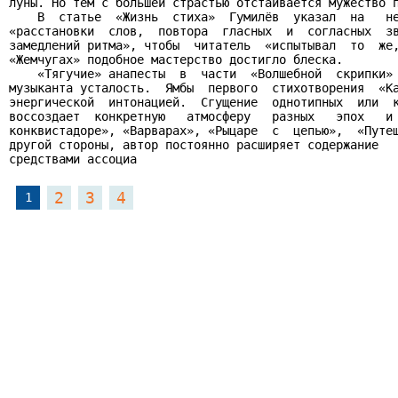
луны. Но тем с большей страстью отстаивается мужество п
    В  статье  «Жизнь  стиха»  Гумилёв  указал  на   не
«расстановки  слов,  повтора  гласных  и  согласных  зв
замедлений ритма», чтобы  читатель  «испытывал  то  же,
«Жемчугах» подобное мастерство достигло блеска.

    «Тягучие» анапесты  в  части  «Волшебной  скрипки» 
музыканта усталость.  Ямбы  первого  стихотворения  «Ка
энергической  интонацией.  Сгущение  однотипных  или  к
воссоздает  конкретную   атмосферу   разных   эпох   и 
конквистадоре», «Варварах», «Рыцаре  с  цепью»,  «Путеш
другой стороны, автор постоянно расширяет содержание   
средствами ассоциа
2
3
4
1