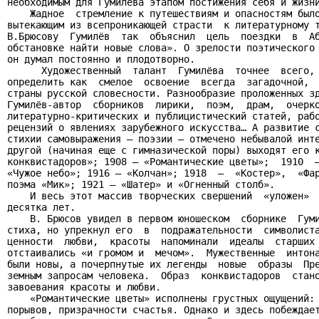
необходимым для Гумилёва этапом постижения себя и жизни
    Жадное  стремление к путешествиям и опасностям было
вытекающим из всепроникающей страсти  к литературному т
В.Брюсову  Гумилёв  так  объяснил  цель  поездки  в  Аб
обстановке найти новые слова». О зрелости поэтического 
он думал постоянно и плодотворно.

      Художественный  талант  Гумилёва  точнее  всего, 
определить как  смелое  освоение  всегда  загадочной,  
страны русской словесности. Разнообразие проложенных зд
Гумилёв-автор  сборников  лирики,  поэм,  драм,  очерко
литературно-критических и публицистический статей, рабо
рецензий о явлениях зарубежного искусства… А развитие с
стихии самовыражения – поэзии – отмечено небывалой инте
другой (начиная еще с гимназической поры) выходят его к
конквистадоров»; 1908 – «Романтические цветы»;  1910  –
«Чужое небо»; 1916 – «Колчан»; 1918  –  «Костер»,  «Фар
поэма «Мик»; 1921 – «Шатер» и «Огненный столб».

    И весь этот массив творческих свершений  «уложен»  
десятка лет.

    В. Брюсов увидел в первом юношеском  сборнике  Гуми
стиха, но упрекнул его  в  подражательности  символиста
ценности  любви,  красоты  напоминали  идеалы  старших 
отстаивались «и громом и  мечом».  Мужественные  интона
были новы, а почерпнутые их легенды  новые  образы  Пре
земным запросам человека.  Образ  конквистадоров  стано
завоевания красоты и любви.

    «Романтические цветы» исполнены грустных ощущений: 
порывов, призрачности счастья. Однако и здесь побеждает