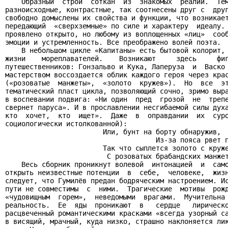
    Образный  строй  соткан  из  знакомых  реалий.  Тем
разноисходные, контрастные, так соотнесены друг с  друг
свободно домыслены их свойства и функции, что возникает
передающий  «сверхземные» по силе и характеру  идеалу. 
проявлено открыто, но любому из воплощенных «лиц»  сооб
эмоции и устремленность. Все преображено волей поэта.

    В небольшом цикле «Капитаны» есть бытовой колорит, 
жизни    мореплавателей.    Возникают     здесь     фиг
путешественников: Гонзальво и Кука, Лаперуза  и  Васко 
мастерством воссоздается облик каждого героя через крас
(«розоватые  манжеты»,  «золото  кружев»).  Но  все  эт
тематический пласт цикла, позволяющий сочно, зримо выра
в воспевании подвига: «Ни один  пред  грозой  не  трепе
свернет паруса». И в прославлении несгибаемой силы духа
кто  хочет,  кто  ищет».  Даже  в  оправдании  их  суро
социологически истолкованной):

                        Или, бунт на борту обнаружив,

                                     Из-за пояса рвет п
                        Так что сыплется золото с круже
                         С розоватых брабандских манжет
    Весь сборник проникнут волевой  интонацией  и  само
открыть неизвестные потенции  в  себе,  человеке,  жизн
следует, что Гумилёв предан бодряческим настроением. Ис
пути не совместимы  с  ними.  Трагические  мотивы  рожд
«чудовищным  горем»,  неведомыми  врагами.  Мучительна 
реальность.  Ее  яды  проникают  в   сердце   лирическо
расцвеченный романтическими красками «всегда узорный са
в висящий, мрачный, куда низко, страшно наклоняется лик