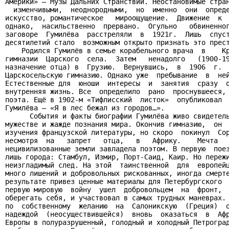
Америки» – Музы Дальних Странствий. Неостановимые стран
  изменчивыми,  неоднородными,  но  именно  они  опреде
искусство, романтическое   мироощущение.  Движение  к  
однако,  насильственно  прервано.  Огульно   обвиненног
заговоре  Гумилёва  расстреляли  в  1921г.  Лишь  спуст
десятилетий стало  возможным открыто признать это прест
    Родился Гумилёв в семье корабельного врача  в    Кр
гимназии  Царского  села.  Затем   ненадолго   (1900-19
назначение отца) в  Грузию.  Вернувшись,  в  1906  г.  
Царскосельскую гимназию. Однако уже  пребывание  в  ней
Естественные для  юноши  интересы  и  занятия  сразу  о
внутренняя жизнь. Все  определило  рано  проснувшееся, 
поэта. Ещё в 1902-м «Тифлисский  листок»  опубликовал  
Гумилёва – «Я в лес бежал из городов…».

      События и факты биографии Гумилёва живо свидетель
мужестве и жажде познания мира. Окончив гимназию,  он  
изучения французской литературы, но скоро  покинул  Сор
несмотря  на   запрет   отца,   в   Африку.    Мечта   
нецивилизованные земли завладела поэтом. В первую  поез
лишь города: Стамбул, Измир, Порт-Саид, Каир. Но пережи
неизгладимый след. На этой  таинственной  для  европейц
много лишений и добровольных рискованных, иногда смерте
результате привез ценные материалы для Петербургского  
первую мировую  войну  ушел  добровольцем  на  фронт,  
оберегать себя, и участвовал в самых трудных маневрах. 
по  собственному  желанию  на  Салоникскую  (Греция)  о
надеждой  (неосуществившейся)  вновь  оказаться  в  Афр
Европы в полуразрушенный, голодный и холодный Петроград