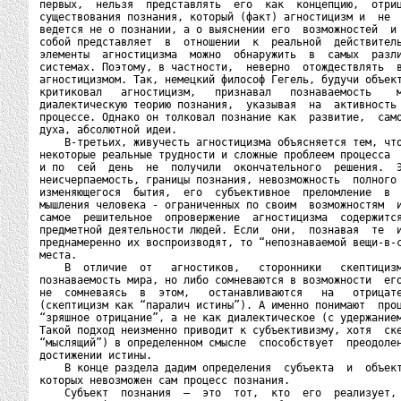
первых,  нельзя  представлять  его  как  концепцию,  отриц
существования познания, который (факт) агностицизм и  не  
ведется не о познании, а о выяснении его  возможностей  и 
собой представляет  в  отношении  к  реальной  действитель
элементы  агностицизма  можно  обнаружить  в  самых  разли
системах. Поэтому, в частности,  неверно  отождествлять  в
агностицизмом. Так, немецкий философ Гегель, будучи объект
критиковал   агностицизм,   признавал   познаваемость    м
диалектическую теорию познания,  указывая  на  активность 
процессе. Однако он толковал познание как  развитие,  само
духа, абсолютной идеи.

    В-третьих, живучесть агностицизма объясняется тем, что
некоторые реальные трудности и сложные проблеем процесса  
и по  сей  день  не  получили  окончательного  решения.  Э
неисчерпаемость, границы познания, невозможность  полного 
изменяющегося  бытия,  его  субъективное  преломление  в  
мышления человека - ограниченных по своим  возможностям  и
самое  решительное  опровержение  агностицизма  содержится
предметной деятельности людей. Если  они,  познавая  те  и
преднамеренно их воспроизводят, то “непознаваемой вещи-в-с
места.

    В  отличие  от   агностиков,   сторонники   скептицизм
познаваемость мира, но либо сомневаются в возможности  его
не  сомневаясь  в  этом,   останавливаются   на   отрицате
(скептицизм как “паралич истины”). А именно понимают  проц
“зряшное отрицание”, а не как диалектическое (с удержанием
Такой подход неизменно приводит к субъективизму, хотя  ске
“мыслящий”) в определенном смысле  способствует  преодолен
достижении истины.

    В конце раздела дадим определения  субъекта  и  объект
которых невозможен сам процесс познания.

    Субъект  познания  –  это  тот,  кто  его  реализует, 