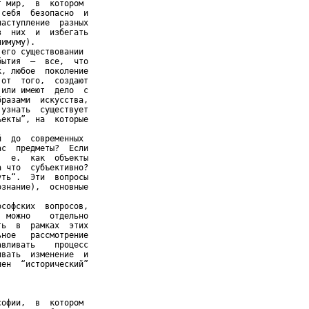
 мир,  в  котором

себя  безопасно  и

аступление  разных

  них  и  избегать

имуму).

его существовании

ытия  –  все,  что

, любое  поколение

от  того,  создают

или имеют  дело  с

разами  искусства,

узнать  существует

екты”, на  которые

  до  современных

с  предметы?  Если

  е.  как  объекты

 что  субъективно?

ть“.  Эти  вопросы

знание),  основные

софских  вопросов,

 можно    отдельно

ь  в  рамках  этих

ное   рассмотрение

вливать    процесс

вать  изменение  и

ен  “исторический”

офии,  в  котором
