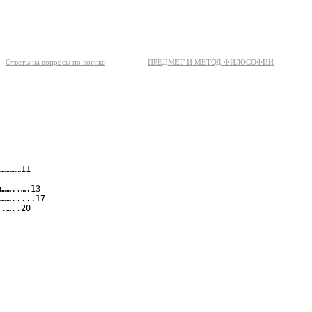
Ответы на вопросы по логике
ПРЕДМЕТ И МЕТОД ФИЛОСОФИИ
…………11

……..….13

…….....17

.…..20
