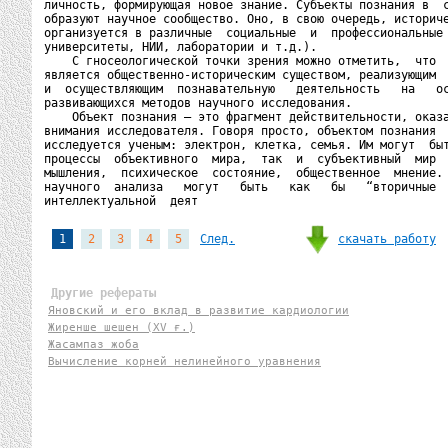
личность, формирующая новое знание. Субъекты познания в  с
образуют научное сообщество. Оно, в свою очередь, историче
организуется в различные  социальные  и  профессиональные 
университеты, НИИ, лаборатории и т.д.).

    С гносеологической точки зрения можно отметить,  что  
является общественно-историческим существом, реализующим  
и  осуществляющим  познавательную   деятельность   на   ос
развивающихся методов научного исследования.

    Объект познания – это фрагмент действительности, оказа
внимания исследователя. Говоря просто, объектом познания  
исследуется ученым: электрон, клетка, семья. Им могут  быт
процессы  объективного  мира,  так  и  субъективный  мир  
мышления,  психическое  состояние,  общественное  мнение. 
научного  анализа   могут   быть   как   бы   “вторичные  
интеллектуальной  деят
скачать работу
1
2
3
4
5
След.
Другие рефераты
Яновский и его вклад в развитие кардиологии
Жиренше шешен (XV ғ.)
Жасампаз жоба
Вычисление корней нелинейного уравнения