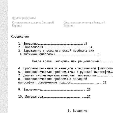
Другие рефераты
Средневековая культура Западной
Средневековая культура Западной
Европы
Европы
Содержание

    1. Введение…………………………………………………………………..3

    2. Гносеология………….……..………………………………………….…4

    3. Зарождение гносеологической проблематики

     в античной философии………………………….………….……………...6

            Новое время: эмпиризм или рационализм?…….……….…
    4. Проблемы познания в немецкой классической философии
    5. Гносеологическая проблематика в русской философии……
    7. Диалектико-материалистическая гносеология…………………...
    8. Гносеологические проблемы в западной

    философии: современные подходы………………………………….…...21

    9. Заключение……………………………………………………………...26

    10. Литература………………………………………………………..……27

                                1. Введение.
