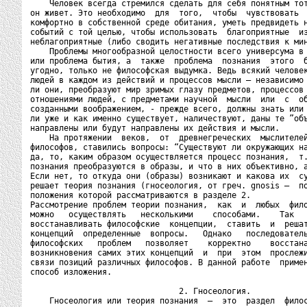
    Человек всегда стремился сделать для себя понятным тот
он живет. Это необходимо  для  того,  чтобы  чувствовать  
комфортно в собственной среде обитания, уметь предвидеть н
событий с той целью, чтобы использовать  благоприятные  из
неблагоприятные (либо сводить негативные последствия к мин
    Проблемы многообразной целостности всего универсума в 
или проблема бытия, а  также  проблема  познания  этого  б
угодно, только не философская выдумка. Ведь всякий человек
людей в каждом из действий и процессов мысли – независимо 
ли они, преобразуют мир зримых глазу предметов, процессов 
отношениями людей, с предметами научной  мысли  или  с  об
созданными воображением, - прежде всего, должны знать или 
ли уже и как именно существует, наличествуют, даны те ”объ
направлены или будут направлены их действия и мысли.

    На протяжении  веков,  от  древнегреческих  мыслителей
философов, ставились вопросы: “Существуют ли окружающих на
да, то, каким образом осуществляется процесс познания,  т.
познания преобразуются в образы, и что в них объективно, а
Если нет, то откуда они (образы) возникают и какова их  су
решает теория познания (гносеология, от греч. gnosis –  по
положения которой рассматриваются в разделе 2.

Рассмотрение проблем теории познания,  как  и  любых  фило
можно   осуществлять   несколькими    способами.    Так   
восстанавливать философские  концепции,  ставить  и  решат
концепций  определенные  вопросы.   Однако   последователь
философских   проблем   позволяет    корректно    восстана
возникновения самих этих концепций  и  при  этом  прослежи
связи позиций различных философов. В данной работе  примен
способ изложения.

                               2. Гносеология.

    Гносеология или теория познания  –  это  раздел  филос