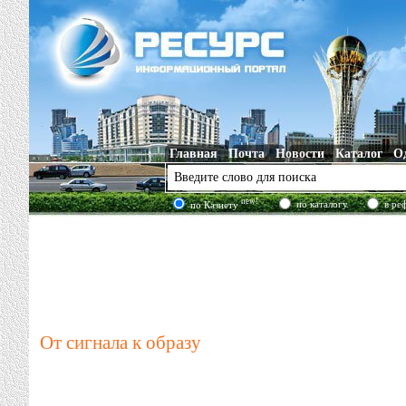
Главная
Почта
Новости
Каталог
О
new!
по каталогу
в ре
по Казнету
От сигнала к образу