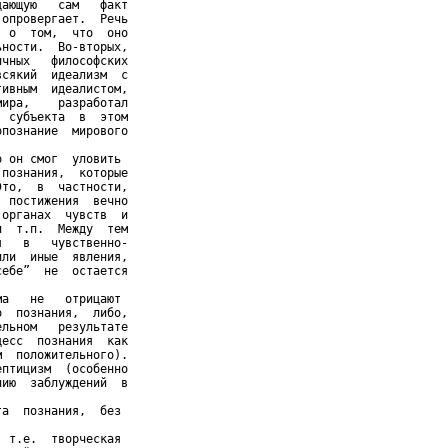
ающую   сам   факт

опровергает.  Речь

 о  том,  что  оно

ности.  Во-вторых,

чных   философских

сякий  идеализм  с

ивным  идеалистом,

ира,    разработал

 субъекта  в  этом

познание  мирового

 он смог  уловить

познания,  которые

то,  в  частности,

 постижения  вечно

органах  чувств  и

  т.п.  Между  тем

   в   чувственно-

ли  иные  явления,

ебе”  не  остается

а   не   отрицают

  познания,  либо,

льном   результате

есс  познания  как

  положительного).

птицизм  (особенно

ию  заблуждений  в

а  познания,  без

 т.е.  творческая
