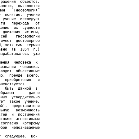
ращения  объектов,

ности,  выявляются

ин   “Гносеология”

  понятие,  учение

 учение  исследует

ти   перехода   от

ению  их  сущности

 движения  истины,

сей    гносеологии

имеет  достоверное

, хотя сам  термин

вно  (в  1854  г.)

зрабатывалось  уже

ения  человека  к

ознании  человека,

водит  объективные

о,  прежде  всего,

  приобретения   и

шенствуется.

  быть  данной  в

бразом   -   давно

ных  утвердительно

ет  такое  учение,

й),  представители

ьную   возможность

тей  и  постижения

тными  агностиками

согласно  которому

бой  непознаваемые

  следующее.  Во-
