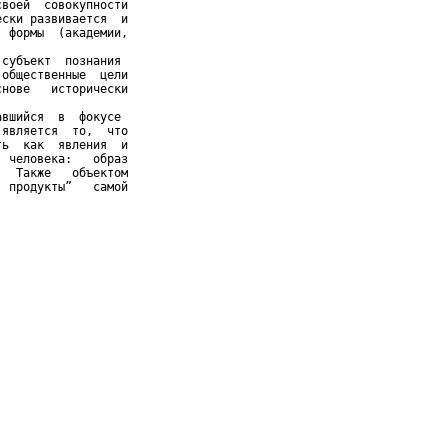
воей  совокупности

ски развивается  и

 формы  (академии,

субъект  познания

общественные  цели

нове   исторически

вшийся  в  фокусе

является  то,  что

ь  как  явления  и

 человека:   образ

  Также   объектом

 продукты”   самой
