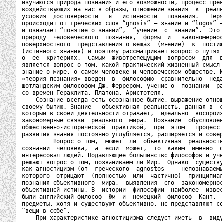
изучаются природа познания и его возможности, процесс прев
воздействующих на нас в образы, отношение знания  к  реаль
условия  достоверности   и   истинности   познания.   Терм
происходит от греческих слов “gnosis” – знание и “logos” –
и означает “понятие о знании”,  “учение  о  знании”.  Это 
природу  человеческого  познания,  формы  и   закономернос
поверхностного  представления о вещах  (мнение)  к  постиж
(истинного знания) и поэтому рассматривает вопрос о путях 
о  ее  критериях.  Самым  животрепещущим  вопросом  для  в
является вопрос о том, какой практический жизненный смысл 
знание о мире, о самом человеке и человеческом обществе. И
«теория познания» введен  в  философию  сравнительно  неда
шотландским философом Дж. Феррером, учение о  познании  ра
со времен Гераклита, Платона, Аристотеля.

    Сознание всегда есть осознанное бытие, выражение отнош
своему бытию. Знание - объективная реальность, данная в  с
который в своей деятельности отражает,  идеально  воспроиз
закономерные связи  реального  мира.  Познание  обусловлен
общественно-исторической  практикой,  при  этом   процесс 
развития знания постоянно углубляется, расширяется и совер
         Вопрос о том,  может  ли  объективная  реальность
сознании  человека,  а  если  может,  то  каким  именно  о
интересовал людей. Подавляющее большинство философов и уче
решают вопрос о том, позваниваем ли Мир.  Однако  существу
как агностицизм (от  греческого  agnostos  -  непознаваемы
которого  отрицают  (полностью  или  частично)  принципиал
познания объективного  мира,  выявления  его  закономернос
объективной истины. В  истории  философии  наиболее  извес
были английский философ  Юм  и  немецкий  философ  Кант,  
предметы, хотя и существуют объективно, но представляют со
“вещи-в-себе”.

    При характеристике агностицизма следует иметь  в  виду