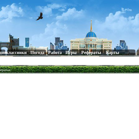
дноклассники
Погода
Работа
Игры
Рефераты
Карты
фератах