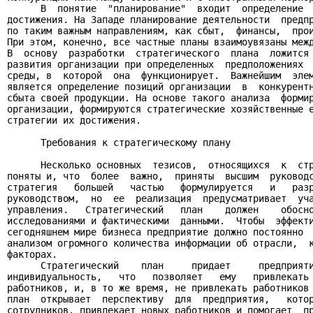
      В  понятие  "планирование"  входит  определение  
достижения. На Западе планирование деятельности  предпр
по таким важным направлениям, как сбыт,  финансы,  прои
При этом, конечно, все частные планы взаимоувязаны межд
В  основу  разработки  стратегического  плана  ложится 
развития организации при определенных  предположениях  
среды, в  которой  она  функционирует.  Важнейшим  элем
является определение позиций организации  в  конкурентн
сбыта своей продукции. На основе такого анализа  формир
организации, формируются стратегические хозяйственные е
стратегии их достижения.

      Требования к стратегическому плану

      Несколько основных  тезисов,  относящихся  к  стр
поняты и, что  более  важно,  приняты  высшим  руководс
стратегия   большей   частью   формулируется   и   разр
руководством,  но  ее  реализация  предусматривает  уча
управления.   Стратегический   план    должен    обосно
исследованиями и фактическими  данными.  Чтобы  эффекти
сегодняшнем мире бизнеса предприятие должно постоянно  
анализом огромного количества информации об отрасли,  к
факторах.

      Стратегический    план     придает     предприяти
индивидуальность,   что   позволяет   ему   привлекать 
работников, и, в то же время, не привлекать работников 
план  открывает  перспективу  для  предприятия,   котор
сотрудников, привлекает новых работников и помогает  пр