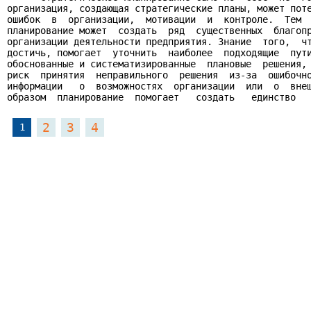
организация, создающая стратегические планы, может поте
ошибок  в  организации,  мотивации  и  контроле.  Тем  
планирование может  создать  ряд  существенных  благопр
организации деятельности предприятия. Знание  того,  чт
достичь, помогает  уточнить  наиболее  подходящие  пути
обоснованные и систематизированные  плановые  решения, 
риск  принятия  неправильного  решения  из-за  ошибочно
информации   о  возможностях  организации  или  о  внеш
образом  планирование  помогает   создать   единство  
2
3
4
1