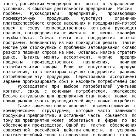
того у российских менеджеров нет  опыта  в  управлении 
условиях. В сбытовой деятельности предприятий  России  
проблем.   Руководители    предприятий,    производящих
промежуточную     продукцию,    чувствуют     ограничен
платежеспособного спроса населения и предприятий-потреб
вошел  в  сферу  непосредственного  контроля  руководст
правило, госпредприятия не имели и  не  имеют  квалифиц
службы сбыта.  Сейчас  почти  все  предприятия  осознал
программы. Большинству из них приходится решать  тактич
многие уже столкнулись с проблемой затоваривания складо
резкого падения спроса на нее. Осталась неясна стратеги
рынке.  Пытаясь  менять  ассортимент,  многие   предпри
продукты    производственного    назначения,    начинаю
потребительские товары.  Если  же  выпускается  продукц
назначения, то в некоторых случаях предприятия  развива
потребляющие эту  продукцию.  Перестраивая  ассортимент
заранее прогнозировать сбыт и находить потребителей сво
      Руководители  при  выборе  потребителей  учитываю
контакт,  связь  с  конечным  потребителем,  платежеспо
Весьма актуальным для предприятия стал поиск  новых  по
новых рынков (часть руководителей ищет новых потребител
      Также замечено новое явление - взаимоотношения  п
коммерческими   структурами,  которые  часто  занимаютс
продукции предприятия, а остальная часть  сбывается  по
тому же предприятие может  обратиться  к  фирме  по  вс
обеспечения производства. Одной из  тактик  обеспечения
современной  российской  действительности,  в  условиях
платежеспособный спрос на продукцию  ограничен, стал вы