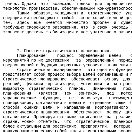
 рынок. Однако  это  возможно  только  для  предприятий
технологии производства, обеспечивающим конкурентоспосо
      Таким  образом, менеджмент и  стратегическое  упр
предприятия необходимы в любой  сфере хозяйственной дея
тем,  здесь  еще  имеется  множество  проблем  и  сущес
требующих скорейшего разрешения, что, в свою  очередь, 
экономике достичь стабилизации и поступательного развит
      2. Понятие стратегического планирования.

      Планирование  —  процесс  определения  целей,   с
мероприятий по их достижению   за  определенный  период
предположений о будущих вероятных условиях выполнения п
      Стратегическое планирование - это одна из функций
представляет собой процесс выбора целей организации и п
Стратегическое планирование  обеспечивает  основу  для 
решений,  функции  организации,  мотивации  и  контроля
выработку  стратегических   планов.   Динамичный   проц
планирования   является   тем   зонтиком,   под   котор
управленческие   функции,   не   используя   преимущест
планирования, организации в целом и  отдельные  люди  б
способа  оценки  цели  и  направления  корпоративного  
стратегического планирования  обеспечивает  основу  для
организации. Проецируя все выше написанное  на  реалии 
стране, можно  отметить,  что  стратегическое  планиров
более актуальным для российских  предприятий,  которые 
конкуренцию как между собой так и с иностранными корпор