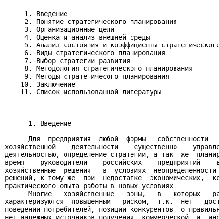
     1. Введение

     2. Понятие стратегического планирования

     3. Организационные цели

     4. Оценка и анализ внешней среды

     5. Анализ состояния и коэффициенты стратегического
     6. Виды стратегического планирования

     7. Выбор стратегии развития

     8. Методология стратегического планирования

     9. Методы стратегичесого планирования

    10. Заключение

    11. Список использованной литературы

      1. Bвeдeниe

      Для  предприятия  любой  формы   собственности   
хозяйственной    деятельности    существенно    управле
деятельностью, определение стратегии, а так  же  планир
время    руководители    российских    предприятий    в
хозяйственные  решения   в  условиях  неопределенности 
решений, к тому же  при  недостатке  экономических,  ко
практического опыта работы в новых условиях.

      Многие   хозяйственные   зоны,   в   которых   ра
характеризуются  повышенным   риском,  т.к.  нет   дост
поведении потребителей, позиции конкурентов, о правильн
нет надежных источников получения  коммерческой  и  ино