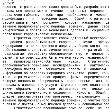
услуги.

Наконец, стратегические планы должны быть разработаны т
оставаться целостными в течение  длительных  периодов  
достаточно гибкими,  чтобы  при  необходимости  можно  
модификацию    и   переориентацию.   Общий   стратегиче
рассматривать  как  программу,  которая  направляет  де
течение продолжительного периода  времени,  давая  себе
конфликтная и постоянно меняющаяся деловая и  социальна
постоянные корректировки неизбежными.

      Стратегия представляет собой детальный всесторонн
Он  должен  разрабатываться  скорее  с   точки   зрения
корпорации, а не конкретного индивида. Редко когда  осн
себе позволить сочетать личные планы  со  стратегий  ор
предполагает разработку обоснованных  мер  и  планов  д
целей, в которых должны быть учтены научно-технический 
ее    производственно-сбытовые    нужды.    Стратегичес
обосновываться обширными  исследованиями  и  фактически
необходимо постоянно  заниматься  сбором  и  анализом  
информации об отраслях народного хозяйства, рынке, конк
того, стратегический план придает  фирме  определенност
которые позволяют ей привлекать  определенные  типы  ра
продавать изделия или услуги. Стратегические планы долж
таким  образом,  чтобы  они  оставались  не  только  це
длительного времени, но и сохраняли  гибкость.  Общий  
следует рассматривать как программу,  направляющую    д
течение продолжительного периода времени, с учетом пост
в связи с постоянно меняющейся деловой и социальной обс
      Стратегическое планирование само по  себе  не  га