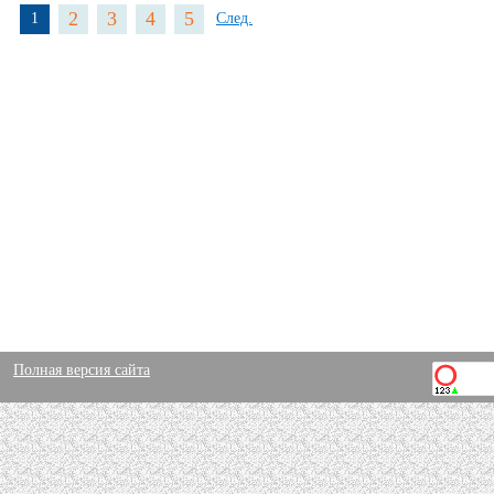
2
3
4
5
1
След.
Полная версия сайта