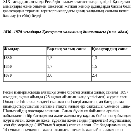
ХІХ ғасырдың аяғында Ресейдің ғалым статистиктері қазіргі Қазақстан
аймақтары және онымен шектесіп жатқан кейбір аудандарда басым бөлі
қазақтардан тұратын територриялардағы қазақ халқының санына келесі
бағалау (есебін) берді.
1830 -1870 жылдары Қазақстан халқының динамикасы (млн. адам)
Жылдар
Барлық халық саны
Қазақтардың саны
1830
1,5
1,3
1850
1,7
1,5
1870
3,6
2,4
Ресей империясында алғашқы және бірегей жалпы халық санағы 1897
жылдың ақпан айында (28 ақпан айының жаңа үлгісімен) жүргізілген.
Оның негізіне сол кездегі ғылыми негіздері алынған, ал бағдарлама
ұйымдастырушылық негізіне атақты ғалым әрі саяхатшы Семенов Тянь-
Шаньскийдің жоспары алынған. Санақ бүкіл ел бойынша арнайы
дайындалған бір бағдарлама және жалпы нұсқаулық бойынша дайында
жүргізілген, және де жеке, тұрақты және заңды (тіркелген) жұртшылы
сол бір мерзімде (1897жыл 9 ақпан) есепке алған. Ол бағдарламаның не
14 сұрақтан құралған; жасы, жынысы, некелік жағдайы, адамдардың