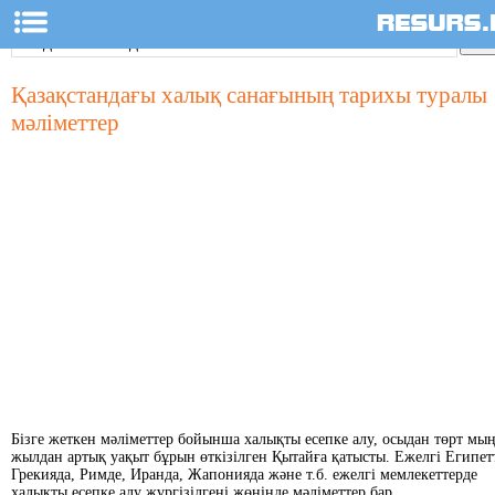
Қазақстандағы халық санағының тарихы туралы
мәліметтер
Бізге жеткен мәліметтер бойынша халықты есепке алу, осыдан төрт мы
жылдан артық уақыт бұрын өткізілген Қытайға қатысты. Ежелгі Египет
Грекияда, Римде, Иранда, Жапонияда және т.б. ежелгі мемлекеттерде
халықты есепке алу жүргізілгені жөнінде мәліметтер бар.