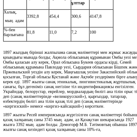
ұлттар
Халық,
3392,8
454,4
300,6
4147,8
мың. адам
%-бен
81,8
11,0
7,2
100
барлығына
1897 жылдың бірінші жалпылама санақ мәліметтері мен жұмыс жасауд
қиындығы мынада болды; Ақмола облысының құрамынан Омбы уезі ме
Омбы қаласын алу керек, Орал облысына Букеев ордасы кірді, Семей
облысының құрамына Павлодар уезі, Сырдария облысынан Бішпек жән
Пржевальский уездін алу керек, Маңғышлақ уезіне Закаспийский облы
қосылған, Торғай облысы Қостанай және Ақтөбе уездерімен бірге алын
керек еді. 1897 жылғы санақ этникалық, лингивистикалық жұртшылық
санағы, бұл дегеніміз санақ негізіне тіл индентификациясы енгізілген.
Украйндар, белорустар, еврейлер, мордвалардың бөлігі ана тілін орыс ті
деп (санақ мәліметтерінде «великорусский»), қырғыздар, татарлар,
өзбектердің бөлігі ана тілін қазақ тілі деп (санақ мәліметтерінде
«киргизский» немесе «киргиз-кайсацкий») көрсеткен.
1897 жылғы Ресей империясында жүргізілген санақ мәліметтері бойын
қазақ халқының саны 3745 мың. адам, ал Қазақстан шекарасында 1927
жылға 3392 мың. адам болды. Демогорф М.Б. Тәтімовтың ойынша 1897
жылғы санақ кезіндегі қазақ халқының саны 10%-ға,