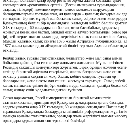
өткізілді. Сонымен қатар әрбір ревизия бір-екі жылға созылды, ауыл
көсемдерімен «ревизиялық ертегі» (Ресей империясы тұрғындарының
атаулық тізімдері) помещиктермен немесе мемлекет шаруаларын
басқарушылармен толтырылған, ал қалаларда – қалалық басқарма өкілде
толтырған. Әрине, мұндай жанбасылық санақ, әсіресе өткен кезеңдердег
Қазақстанның белгілі бір аумағындағы халықтың кейбір бөлігін қамтығ
ХІХ ғасырдың 60 жылдарынан бастап, яғни басыбайлық құқықтың
жойылуы кезеңінен бастап, мұндай есепке алулар тоқтатылды; оның о
ірі, кей жерде шағын қалаларда, жергілікті халық санағы өткізіле баста
Мұндай қалалық халық санағы 1873 жылы Астрахань губерниясында, а
1877 жылы қазақтардың айтарлықтай бөлігі тұратын Ақмола облысында
өткізілді.
Кейбір халық туралы статистикалық мәліметтер және мал саны аймақ
бойынша қайта-қайта есепке алу жолымен жиналған. Мұны негізінен
Ресейдің саяхатшы шенеуніктері жүргізген. Бірақ бұндай жолмен есепт
кезінде бірыңғай әдіснама ескерілмей, жалпы бағдарлама және оның
өткізілу уақыты сақталған жоқ. Халық көбіне өздерін, туылған ер
балаларының және нақты мал санын жасыруға тырысқан. Оның себебі
халық патшалық үкіметтің бұл мәліметтерді халықтан қалайда болса кө
салық жинау үшін қолданатындығын түсінген.
Соған қарамастан, Ресей империясының бірыңғай мемлекеттік
статистикасының принциптері Қазақстан аумақтарына да ене бастады,
алдағы уақытта олар ХІХ ғасырдың 60 жылдары соңындағы Патшалық Р
тарапынан Қазақстанды басқарудағы әкімшілік реформаларын жүргізгіл
аумақта арнайы статистикалық органдар және жергілікті қызмет көрсет
органдары құрылғаннан соң түпкілікті бекітілді.