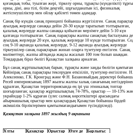
қоғамдық тобы, туылған жері, тіркелу орны, тұрақты (күнделікті) тұрғ
орны, діні, ана тілі, білім деңгейі, шұғылданатын ісі, физикалық
жетіспеушіліктер мен ойлау қабілеті төмен адамдар.
Санақ бір күндік санақ принципі бойынша жүргізілген. Санақ парақта
ауылдық жерлерде санаққа дейін 20-30 күнде таратылып толтырылған,
қалалық жерлерде жалпы санаққа қойылған мерзімге дейін 5-10 күн
қалғанда толтырылған. Санақ парақтары жалпы санақтың басталуына д
ауылдық жерлерде 20 күн, қалалық жерлерде 10 күнде толтырылған. Со
соң 9-10 ақпанда қалалық жерлерде, 9-12 ақпанда ауылдық жерлерде
тіркеушілер санақ парақтарын жинап оларға түзетулер енгізген. Санақ
мәліметтері, жалпы айтқанда жақсы жасалып 100 том болып шыққан.
Томдардың біраз бөлігі Қазақстан халқына арналған.
Бұл санақ жұртшылықтың барын, тұрақты және заңды бөлігін қамтыған
Кейінірақ санақ парақтары тексеруден өткізіліп, түзетулер енгізілген. Н
Алексеенко, Г.К. Кронград және Ф.Н. Базановыйдың деректері бойынш
Ресей империясының 1897 жылғы жалпы халық санағының негіздеріне
құралған, Қазақстан территориясында ең ірі үш этникалық топтар
шоғырланған; қазақтар жұртшылықтың 74-78%, орыстар — 10-13% жә
украйндар 1-2% құраған (үлес салмақ көрсеткіштері арасындағы
айырмашылық орыстар мен қазақтардың Қазақстан бойынша бірдей
әкімшілік бірліктерімен қамтылмағандығымен түсіндіріледі).
Қазақстан халқына 1897 жылдың 9 ақпанына
Ұлты
Қазақтар
Орыстар
Өзге де
Барлығы: