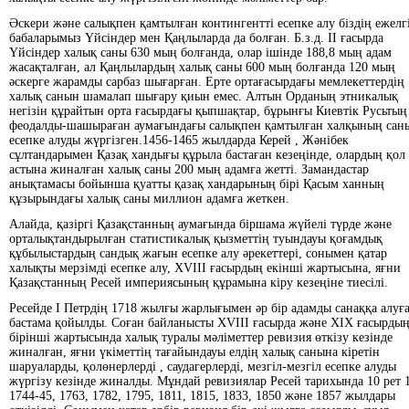
Әскери және салықпен қамтылған контингентті есепке алу біздің ежелг
бабаларымыз Үйсіндер мен Қаңлыларда да болған. Б.з.д. ІІ ғасырда
Үйсіндер халық саны 630 мың болғанда, олар ішінде 188,8 мың адам
жасақталған, ал Қаңлылардың халық саны 600 мың болғанда 120 мың
әскерге жарамды сарбаз шығарған. Ерте ортағасырдағы мемлекеттердің
халық санын шамалап шығару қиын емес. Алтын Орданың этникалық
негізін құрайтын орта ғасырдағы қыпшақтар, бұрынғы Киевтік Русьтың
феодалды-шашыраған аумағындағы салықпен қамтылған халқының сан
есепке алуды жүргізген.1456-1465 жылдарда Керей , Жәнібек
сұлтандарымен Қазақ хандығы құрыла бастаған кезеңінде, олардың қол
астына жиналған халық саны 200 мың адамға жетті. Замандастар
анықтамасы бойынша қуатты қазақ хандарының бірі Қасым ханның
құзырындағы халық саны миллион адамға жеткен.
Алайда, қазіргі Қазақстанның аумағында біршама жүйелі түрде және
орталықтандырылған статистикалық қызметтің туындауы қоғамдық
құбылыстардың сандық жағын есепке алу әрекеттері, сонымен қатар
халықты мерзімді есепке алу, ХVІІІ ғасырдың екінші жартысына, яғни
Қазақстанның Ресей империясының құрамына кіру кезеңіне тиесілі.
Ресейде І Петрдің 1718 жылғы жарлығымен әр бір адамды санаққа алуғ
бастама қойылды. Соған байланысты ХVІІІ ғасырда және ХІХ ғасырды
бірінші жартысында халық туралы мәліметтер ревизия өткізу кезінде
жиналған, яғни үкіметтің тағайындауы елдің халық санына кіретін
шаруаларды, қолөнерлерді , саудагерлерді, мезгіл-мезгіл есепке алуды
жүргізу кезінде жиналды. Мұндай ревизиялар Ресей тарихында 10 рет 
1744-45, 1763, 1782, 1795, 1811, 1815, 1833, 1850 және 1857 жылдары