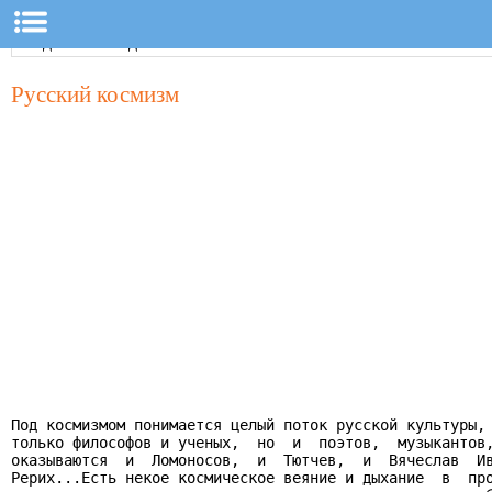
Русский космизм
Под космизмом понимается целый поток русской культуры, 
только философов и ученых,  но  и  поэтов,  музыкантов,
оказываются  и  Ломоносов,  и  Тютчев,  и  Вячеслав  Ив
Рерих...Есть некое космическое веяние и дыхание  в  про