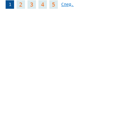
2
3
4
5
1
След.