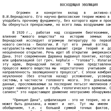
                             ВОСХОДЯЩАЯ ЭВОЛЮЦИЯ

       Огромен   и   конкретен   вклад   в    активно-э
В.И.Вернадского. Его научно-филосовские теории можно в 
уподобить прочному фундаменту, без которого идеи и прое
бы обернуться прекрасными, но всего лишь воздушными зам
     В 1920 г.,  работая  над  созданием  биогеохимии, 
влияние  "живого  вещества"  на   историю   земных   хи
Вернадский  исследует  огромную  литературу  по  первой
нового синтеза - биологии. И  тут  его  умный  взгляд  
натуралиста-мыслителя выхватывают  среди  теорий  и  до
неоцененное открытие. Речь идет об открытии  американск
Дана. Этот современник Дарвина выдвинул понятие, которо
или цефализацией (от греч. kephale - "голова"). Излагая
эту  идею,  Вернадский  писал:  "В  наших  представлени
процессе живого вещества мы  недостаточно  учитываем  р
направленность эволюционного процесса". С эпохи кембрия
неуклонное  (без  откатов  назад)  усложнение,  усоверш
системы, в частности  головного  мозга.  Это  доказываю
данные, прослеживаемые за последние пятьсот миллионов л
уходит намного дальше в глубь геологического времени. О
сапиенс" это нарастающее движение неотразимо обнаружива
     "Принцип Дана", цефализация - это не теория, но и 
может быть доказана, а может  и  нет.  Тут  мы  имеем  
обобщением,  т.е.  с  большой  суммой  точных  фактов, 