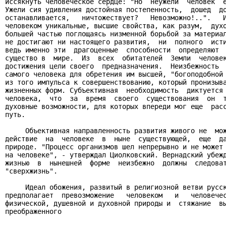
иссякнуть человеческое сердце: "Но  неужели  человек  е
Ужели сия удивления достойная постепенность,  дошед  до
останавливается,   ничтожествует?   Невозможно!..".   И
человеком уникальные, высшие свойства, как разум,  духо
большей частью поглощаясь низменной борьбой за материал
не достигают ни настоящего развития,  ни  полного  исти
ведь именно эти  драгоценные  способности  определяют  
существо в  мире.  Из  всех  обитателей  Земли  человек
достижения цели своего  предназначения.  Неизбежность  
самого человека для обретения им высшей, "богоподобной 
из того импульса к совершенствованию, который пронизыва
жизненных форм. Субъективная  необходимость  диктуется 
человека,  что  за  время  своего  существования  он  т
духовные возможности, для которых впереди мог еще  расс
путь.

     Объективная направленность развития живого не  мож
действие  на  человеке  в  ныне  существующей,  еще  да
природе. "Процесс организмов шел непрерывно и не может 
на человеке", - утверждал Циолковский. Вернадский убежд
жизнью  в  нынешней  форме  неизбежно  должны  следоват
"сверхжизнь".

     Идеал обожения, развитый в религиозной ветви русск
предполагает  превозможение   человеком   и   человечес
физической, душевной и духовной природы и  стяжание  вы
преображенного  