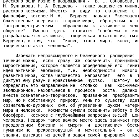
русского религиозного возрождения -  В. С. Соловьева, П
Н. Булгакова, Н. А. Бердяева -  также выделяется линия,
русского космизма. Имеется  в  виду  то  склонение  в  
философии, которое Н. А.   Бердяев  называл  "космоцент
божественные энергии в  тварном мире,  обращенным  к  п
"антропоцентрическим,   обращенным  к  активности  чело
обществе".  Именно  здесь   ставятся  "проблемы  о  кос
разрабатывается активная,  творческая эсхатология, смыс
Бердяева, в том,  что   "конец  этого  мира,  конец  ис
творческого акта  человека".

     Избежать неправомерного и безмерного  расширения  
течения можно,  если  сразу  же  обозначить  принципиал
мироотношения, которое является определяющей его  генет
идея активной  эволюции,  т.е.  необходимости   нового 
развития мира, когда человество  направляет   его  в  т
диктует ему разум и нравственное  чуство.   Поэтому  во
определить это направление не  столько   как  космическ
эволюционное, находящееся в  процессе   роста,  далеко 
вместе сознательно-творческое,  призванное  преобразить
мир, но и собственную  природу. Речь по  существу  идет
сознательно-духовных  сил, об управлении  духом  матери
мира и человека.  Космисты сумели соединить заботу о бо
биосфере,  космосе с глубочайшими запросами высшей  цен
человека. Недаром такое важное место здесь занимают про
преодолением  болезни  и  смерти  и  достижением  бессм
гуманизм не  прекраснодушный  и  мечтательный  -  он  о
знании, вытекает из целей и задач самой природной,  кос