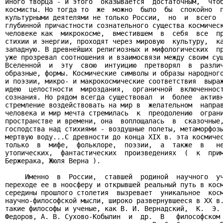
иного творца - и этого  оказывается  достаточным,  чтоб
космисты. Но тогда то  же  можно  было  бы  спокойно  п
культурными деятелями не только России,  но  и  всего  
глубинной причастности сознательного существа космическ
человеке как  микрокосме,  вместившем  в  себя  все  пр
стихии и энергии, проходят через мировую  культуру,  ка
западную. В древнейших религиозных и мифологических  пр
уже прозревал соотношения и взаимосвязи между своим сущ
Вселенной  и  эту  свою  интуицию  претворял  в  различ
образные, формы. Космические символы и образы народного
и поэзии, микро- и макрокосмические соответствия  выраж
идею  целостности  мироздания,  органичной  включенност
сознания. Но рядом всегда существовал  и  более  активн
стремление воздействовать на мир в  желательном  направ
человека и мир мечта стремилась  к  преодолению  ограни
пространстве и времени, она  воплощалась  в  сказочные,
господства над стихиями - воздушные полеты, метаморфозы
мертвую воду...С древности до конца XIX в. эта космичес
только  в  мифе,  фольклоре,  поэзии,  а  также  в   не
утопических,  фантастических  произведениях  (  к  прим
Бержерака, Жюля Верна ).

     Именно  в  России,  ставшей  родиной  научного  уч
переходе ее в ноосферу и открывшей реальный путь в косм
середины прошлого столетия  вызревает  уникальное  косм
научно-философской мысли, широко развернувшееся в XX в.
такие философы и ученые, как В. И. Вернадский,  К.  Э. 
Федоров, А. В. Сухово-Кобылин  и  др.  В   философском 