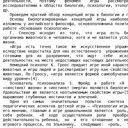
деятельности,   поэтому    феномен    игры    рассматри
исследователями в областях биологии, психологии, этолог
др.

   Проведем краткий обзор концепций игры в биологии и п
   Основы  биологизированных  концепций  игры  наиболее
изложены у английского философа, основоположника позити
работе «Основания психологии».

   Г.  Спенсер  исходит  из  того,  что  игра  есть  би
организма животного и человека, хотя и не является усло
жизни.

   «Игра  есть  точно  такое  же  искусственное  упражн
вследствие недостатка для них естественного  упражнения
готовыми  для  их  разрешения,  что  ищут   себе   исхо
деятельностях на место недостающих настоящих деятельнос
   Немецкий психолог К. Гроос придает игре иной характе
животных и игры людей и рассматривает игру как свойство
животных. По Гроосу, «игра является формой самообучения
виду уровне»[4].

   Основатель  психоанализа  З.  Фрейд  в  работе  «Я  
««инстинкт жизни» и «инстинкт смерти» являются биологич
Удовольствие же является неотъемлемым свойством игры»[5
выражение глубинных инстинктов и влечений.

   Одно  из  самых   значительных   попыток   синтеза  
педагогических аспектов детской игры – «Психология игры
его мнению, главным в игре дошкольников является  роль,
себя  ребенок.  «В  ходе  осуществления  роли   преобра
действительность ребенка,  но  и  его  отношение  к  не
игрового процесса, по Эльконину,  следующие:  «роль,  '