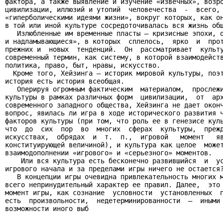
фактора, а также выявление и изучение «извечных», возро
цивилизации, иллюзий и утопий  человечества  -  всего, 
«гиперболическими идеями жизни», вокруг которых, как он
в той или иной культуре сосредоточивалась вся жизнь общ
   Излюбленные им временные пласты — кризисные эпохи, о
и надламывающиеся», в которых  сплелось,  ярко  и  прот
прежних и  новых  тенденций.  Он  рассматривает  культу
современный термин, как систему, в которой взаимодейств
политика, право, быт, нравы, искусство.

  Кроме того, Хейзинга — историк мировой культуры, поэт
история есть история всеобщая.

   Оперируя огромным фактическим  материалом,  прослежи
культуры в рамках различных форм  цивилизации,  от  арх
современного западного общества, Хейзинга не дает оконч
вопрос, явилась ли игра в ходе исторического развития ч
факторов культуры (при том, что роль ее в генезисе куль
что  до  сих  пор  во  многих  сферах  культуры,  прежд
искусствах,  обрядах  и  т.  п.,  игровой   момент   яв
конституирующей величиной), и культура как целое  может
взаимодополнении «игрового» и «серьезного» моментов.

    Или вся культура есть бесконечно развившийся  и  ус
игрового начала и за пределами игры ничего не остается?
   В концепции игры очевидна привлекательность многих м
всего непринудительный характер ее правил. Далее,  это 
момент игры, как сознание  условности  установленных  п
есть  произвольности,  недетерминированности  —  иными 
возможности иного выб