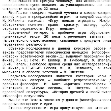
   Игра имманентно присуща человеку, она использовалась
человеческого существования, актуализировалась  во  все
античности вплоть до XX века.

   Еще Платон говорил: «каждый мужчина и каждая женщина
жизнь, играя в прекраснейшие игры»,  а ведущий исследов
Й. Хейзинга  написал:  «Игру  нельзя  отрицать.  Можно 
абстрактные  понятия:  право,  красоту,  истину,  добро
отрицать серьезность. Игру — нельзя».

   Современный  интерес  к  проблеме  игры  обусловлен 
гуманитарной  мысли  20  века  стремлением  выявить   г
человеческого существования, связанные с присущим  лишь
переживания реальности.

   Объектом исследования в  данной  курсовой  работе  я
тексты представителей классической немецкой  философии 
«Истории эстетической мысли»[1] выделяют персоналии фил
Фихте; И.- В. Гете, Ф. Шиллер, В. Гумбольдт, Ф. Шлегель
В.-Ф. Гегель. Наиболее яркими среди них исследователи[2
И. Фихте, и Г.-В.-Ф. Гегеля, Ф.  В.  Шеллинга,  а  такж
мыслителя в области эстетики – Ф. Шлегеля.

   Предметом исследования  является  категория  игры  в
определенных  авторов  –  наиболее  репрезентативных  д
развития философии.  И.  Кант  «Критика  способности  с
«Эстетика»  и  «Наука  логики»,  Ф.  Шлегель   «Георг  
европейской литературы», «История древней и новой литер
«Философия искусства».

   Именно эти тексты являются у данных философов характ
основные концепции и идеи.

   Степень изученности: игра присутствует  во  многих  