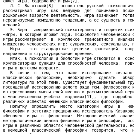
сюжет игры, содержание игры»[7].

   Л. С. Выготский[8] - основатель русской  психологиче
рассматривал  игру  как  ведущую  для  понимания  психи
дошкольном возрасте деятельность. Игра возникает  тогда
нереализуемые немедленно тенденции, а ее сущность в том
желаний.

   Э. Берн – американский психотерапевт и теоретик псих
«Игры, в которые играют люди. Психология человеческой с
игры рассматривает  в  комплексе  трансактного  анализа
множество человеческих игр: супружеских, сексуальных, п
   Игры –  это  стандартные  цепочки  трансакций,  напр
напряжения и структурирование времени.

   Итак, в психологии и биологии игре отводится в  осно
компенсаторная функция для способностей человека;  подч
игры в детском возрасте.

   В  связи  с  тем,  что  наше  исследование  связано 
классической  философией,  необходимо   сделать   обзор
литературы по этой теме. Существует фундаментальный тру
посвященный исследованию целого ряда тем, философских к
интересовавших мыслителей именно в рассматриваемый пери
о многочисленных учебных  изданиях[11],  где  подробно 
различных аспектах немецкой классической философии.

   Попытку  определить  место  категории  игры  в   нем
философии и эстетике предприняла исследователь Казакова
«Феномен  игры  в  философии:  Методологический  анализ
методологический анализ феномена игры в философии,  исс
игры в различных областях человеческой деятельности, но
в немецкой  классической  философии  говорится,  что  н