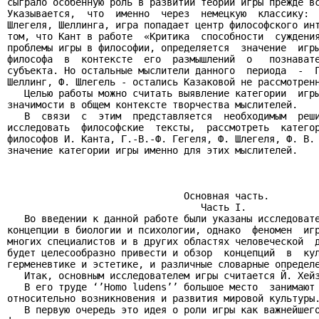
сыграло особенную роль в развитии теории игры прежде вс
Указывается,  что  именно  через  немецкую  классику:  
Шлегеля, Шеллинга, игра попадает центр философского инт
том, что Кант в работе  «Критика  способности  суждения
проблемы игры в философии, определяется  значение  игры
философа  в  контексте  его  размышлений  о   познавате
субъекта. Но остальные мыслители данного  периода  -  Г
Шеллинг, Ф. Шлегель - остались Казаковой не рассмотренн
   Целью работы можно считать выявление категории  игры
значимости в общем контексте творчества мыслителей.

   В  связи  с  этим  представляется  необходимым  реши
исследовать  философские  тексты,  рассмотреть  категор
философов И. Канта, Г.-В.-Ф. Гегеля, Ф. Шлегеля, Ф. В. 
значение категории игры именно для этих мыслителей.

                               Основная часть.

                                  Часть I.

   Во введении к данной работе были указаны исследовате
концепции в биологии и психологии, однако  феномен  игр
многих специалистов и в других областях человеческой  д
будет целесообразно привести и обзор  концепций  в  кул
герменевтике и эстетике, и различные словарные определе
   Итак, основным исследователем игры считается Й. Хейз
   В его труде ‘’Homo ludens’’ большое место  занимают 
относительно возникновения и развития мировой культуры.
   В первую очередь это идея о роли игры как важнейшего