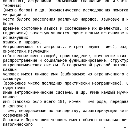
животных), астронимию, космонимию (название зон и часте
теонимию

(имена богов) и др. Ономастические исследования помогаю
миграций и

места былого расселения различных народов, языковые и к
более

древнее состояние языков и соотношение их диалектов. То
гидронимия) зачастую является единственным источником и
исчезнувших

языках и народах.

Антропонимика (от антропо... и греч. onyma — имя), разд
ономастики,изучающий

собственные имена людей, происхождение, изменение этих 
распространение и социальное функционирование, структур
антропонимических систем. В современной русской антропо
каждый

человек имеет личное имя {выбираемое из ограниченного с
фамилиуо

(возможное число последних практически неограничено). С
существуют

иные антропонимические системы: в Др. Риме каждый мужчи
личное

имя (таковых было всего 18), номен — имя рода, передава
и когномен

— имя, передаваемое по наследству, характеризующее ветв
современной

Испании и Португалии человек имеет обычно несколько лич
католического
