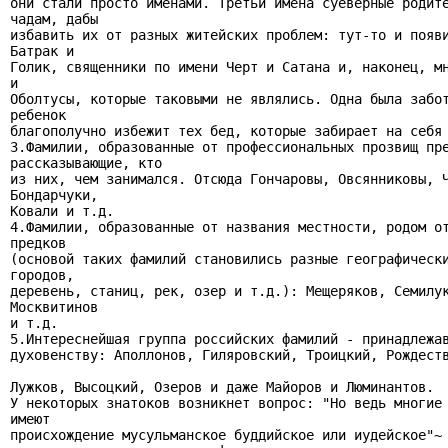
они стали просто именами. Третьи имена суеверные родите
чадам, дабы

избавить их от разных житейских проблем: тут-то и появи
Батрак и

Голик, священники по имени Черт и Сатана и, наконец, мн
и

Оболтусы, которые таковыми не являлись. Одна была забот
ребенок

благополучно избежит тех бед, которые забирает на себя 
З.Фамилии, образованные от профессиональных прозвищ пре
рассказывающие, кто

из них, чем занимался. Отсюда Гончаровы, Овсянниковы, Ч
Бондарчуки,

Ковали и т.д.

4.Фамилии, образованные от названия местности, родом от
предков

(основой таких фамилий становились разные географически
городов,

деревень, станиц, рек, озер и т.д.): Мещеряков, Семилук
Москвитинов

и т.д.

5.Интереснейшая группа российских фамилий - принадлежав
духовенству: Аполлонов, Гиляровский, Троицкий, Рождеств
Лужков, Высоцкий, Озеров и даже Майоров и Люминантов.

У некоторых знатоков возникнет вопрос: "Но ведь многие 
имеют

происхождение мусульманское буддийское или иудейское"~ 