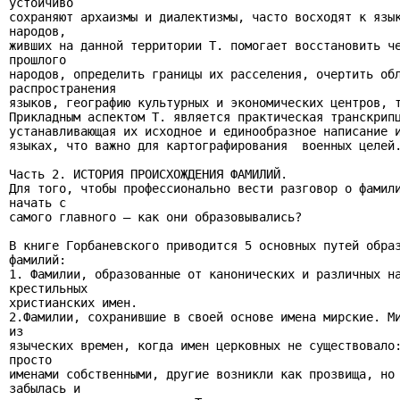
устойчиво

сохраняют архаизмы и диалектизмы, часто восходят к язык
народов,

живших на данной территории Т. помогает восстановить че
прошлого

народов, определить границы их расселения, очертить обл
распространения

языков, географию культурных и экономических центров, т
Прикладным аспектом Т. является практическая транскрипц
устанавливающая их исходное и единообразное написание и
языках, что важно для картографирования  военных целей.
Часть 2. ИСТОРИЯ ПРОИСХОЖДЕНИЯ ФАМИЛИЙ.

Для того, чтобы профессионально вести разговор о фамили
начать с

самого главного — как они образовывались?

В книге Горбаневского приводится 5 основных путей образ
фамилий:

1. Фамилии, образованные от канонических и различных на
крестильных

христианских имен.

2.Фамилии, сохранившие в своей основе имена мирские. Ми
из

языческих времен, когда имен церковных не существовало:
просто

именами собственными, другие возникли как прозвища, но 
забылась и
