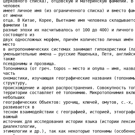
церковного списка), отцовскую и материнскую фамилии. В 
человек

имеет личное имя (из ограниченного списка) и вместо фам
от имени

отца. В Китае, Корее, Вьетнаме имя человека складываетс
фамилии (в

разные эпохи их насчитывалось от 100 до 400) и личного 
состоящего из

двух односложных морфем, причём количество личных имён 
место

в антропонимических системах занимают гипокористики (ла
уменьшительные имена — русские Машенька, Петя, английск
также

псевдонимы и прозвища.

Топонимика (от греч. topos — место и onyma — имя, назва
часть

ономастики, изучающая географические названия (топонимы
структуру,

происхождение и ареал распространения. Совокупность топ
территории составляет её топонимию. Микротопонимия вклю
небольших

географических Объектов: урочищ, ключей, омутов, c.-х, 
развивается в

тесном взаимодействии с географией, историей, этнографи
важный

источник для исследования истории языка (истории лексик
диалектологии,

этимологии и др.), так как некоторые топонимы (особенно