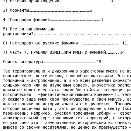
2) История происхождения…………………………………………………...3

3) Форманты……………………………………………………………………6

4 )География фамилий…………………………………………………………7

5) Все ли однофамильцы

родственники?..........................................
6) Нестандартные русские фамилии. ……………………………………...11

7) Часть 7. ПРАВИЛА ИЗМЕНЕНИЯ ИМЕН И ФАМИЛИЙ…………..14

Список литературы………………………………………………………….19

Так территориально и диахронично характерны имена на вс
фонетическом, лексическом, словообразовательном. Это от
топонимии и антропонимии, а и ко всем разделам ономасти
слишком мало или не изученным совсем. Ономастика распол
каком не может и мечтать самая богатейшая экспедиция ди
историческая – «фантастической машиной времени» Г. Уэль
У каждого вида имен свои преимущества и свои минусы, ес
как источники по истории языка и его диалектов. Топоним
которой высечена дата , зато он прикреплен к месту (хот
перенесены: например, русская топонимия Сибири -  своег
«повторительный курс топонимии тех территорий, с которы
но уже само это – замечательный исторический источник).
вместе со своими носителями, но ценно их преимущество –