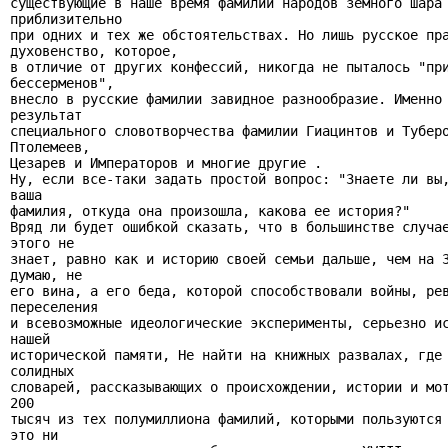
существующие в наше время фамилии народов земного шара 
приблизительно

при одних и тех же обстоятельствах. Но лишь русское пра
духовенство, которое,

в отличие от других конфессий, никогда не пыталось "при
бессерменов",

внесло в русские фамилии завидное разнообразие. Именно 
результат

специального словотворчества фамилии Гиацинтов и Туберо
Птолемеев,

Цезарев и Императоров и многие другие .

Ну, если все-таки задать простой вопрос: "Знаете ли вы,
ваша

фамилия, откуда она произошла, какова ее история?"

Вряд ли будет ошибкой сказать, что в большинстве случае
этого не

знает, равно как и историю своей семьи дальше, чем на 3
думаю, не

его вина, а его беда, которой способствовали войны, рев
переселения

и всевозможные идеологические эксперименты, серьезно ис
нашей

исторической памяти, Не найти на книжных развалах, где 
солидных

словарей, рассказывающих о происхождении, истории и мот
200

тысяч из тех полумиллиона фамилий, которыми пользуются 
это ни
