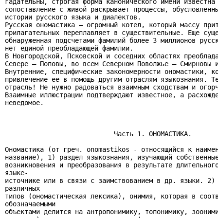
гадательны, строгая форма канонического имени известна 
сопоставление с живой раскрывает процессы, обусловленны
истории русского языка и диалектов.

Русская ономастика – огромный котел, который массу прит
прилагательных переплавляет в существительные. Еще суще
обнаруженная подсчетами фамилий более 3 миллионов русск
нет единой преобладающей фамилии.

В Новгородской, Псковской и соседних областях преоблада
Севере – Поповы, во всем Северном Поволжье – Смирновы и
Внутренние, специфические закономерности ономастики, ко
привлечение ее в помощь другим отраслям языкознания. Те
отрасль! Не нужно радоваться взаимным сходствам и огорч
Взаимные иллюстрации подтверждают известное, а расхожде
неведомое.

                            Часть 1. ОНОМАСТИКА.

Ономастика (от греч. onomastikos - относящийся к наимен
название), 1) раздел языкознания, изучающий собственные
возникновения и преобразования в результате длительного
языке-

источнике или в связи с заимствованием в др. языки. 2) 
различных

типов (ономастическая лексика), онимия, которая в соотв
обозначаемыми

объектами делится на антропонимику, топонимику, зооними