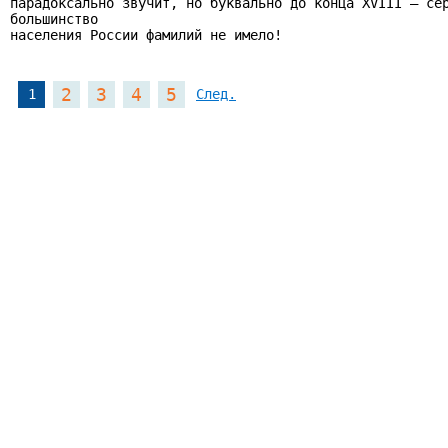
парадоксально звучит, но буквально до конца XVIII — сер
большинство

населения России фамилий не имело!

2
3
4
5
1
След.