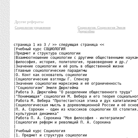
Другие рефераты
Социология управления
Социология. Социология Эмиля
Дюркгейма
страница 1 из 3 / >> следующая страница <<

|Учебный курс СОЦИОЛОГИЯ                                  
|Предмет и структура социологии                           
|Взаимоотношение социологии с другими общественными наукам
|философия, история, политология, правоведение и др./     
|Значение социологии и её роль в общественной жизни       
|Главные социологические парадигмы                        
|О. Конт как основатель социологии                        
|Социологические взгляды Г. Спенсер                       
|Значение социологии марксизма и её ограниченность        
|"Социологизм" Эмиля Дюркгейма                            
|Работа Э. Дюркгейма "О разделении общественного труда"   
|"Понимающая" социология М. Вебера и его теория социальног
|Работа М. Вебера "Протестантская этика и дух капитализма"
|Социологическая мысль в дореволюционной России и её основ
|П. А. Сорокин - один из классиков социологии XX столетия.
|культурная динамика"                                     
|Работа П. А. Сорокина "Моя философия - интегрализм"      
|Социология реформ и революций П. А. Сорокина             
|                                                         
|Учебный курс Социология                                  
|1. Предмет и структура социологии                        