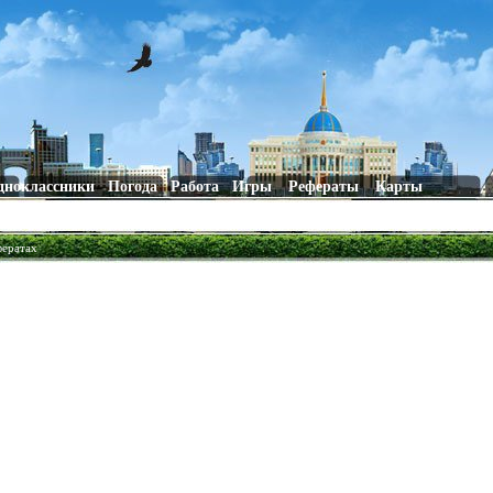
дноклассники
Погода
Работа
Игры
Рефераты
Карты
фератах