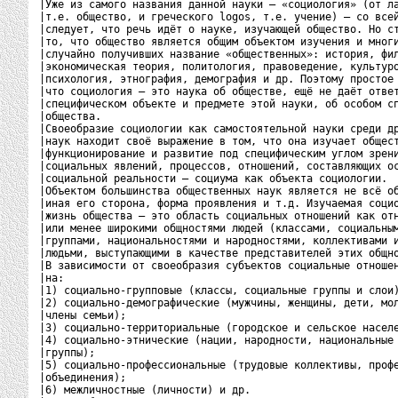
|Уже из самого названия данной науки – «социология» (от ла
|т.е. общество, и греческого logos, т.е. учение) – со всей
|следует, что речь идёт о науке, изучающей общество. Но ст
|то, что общество является общим объектом изучения и многи
|случайно получивших название «общественных»: история, фил
|экономическая теория, политология, правоведение, культуро
|психология, этнография, демография и др. Поэтому простое 
|что социология – это наука об обществе, ещё не даёт ответ
|специфическом объекте и предмете этой науки, об особом сп
|общества.                                                
|Своеобразие социологии как самостоятельной науки среди др
|наук находит своё выражение в том, что она изучает общест
|функционирование и развитие под специфическим углом зрени
|социальных явлений, процессов, отношений, составляющих ос
|социальной реальности – социума как объекта социологии.  
|Объектом большинства общественных наук является не всё об
|иная его сторона, форма проявления и т.д. Изучаемая социо
|жизнь общества – это область социальных отношений как отн
|или менее широкими общностями людей (классами, социальным
|группами, национальностями и народностями, коллективами и
|людьми, выступающими в качестве представителей этих общно
|В зависимости от своеобразия субъектов социальные отношен
|на:                                                      
|1) социально-групповые (классы, социальные группы и слои)
|2) социально-демографические (мужчины, женщины, дети, мол
|члены семьи);                                            
|3) социально-территориальные (городское и сельское населе
|4) социально-этнические (нации, народности, национальные 
|группы);                                                 
|5) социально-профессиональные (трудовые коллективы, профе
|объединения);                                            
|6) межличностные (личности) и др.                        