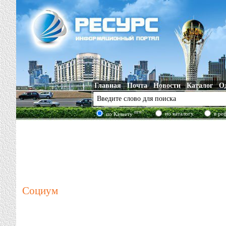
Главная
Почта
Новости
Каталог
О
new!
по каталогу
в ре
по Казнету
Социум