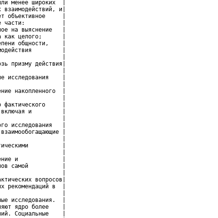
ли менее широких  |

 взаимодействий, и|

т объективное     |

 части:           |

ое на выяснение   |

 как целого;      |

пени общности,    |

одействия         |

                  |

зь призму действия|

                  |

е исследования    |

                  |

ние накопленного  |

                  |

 фактического     |

включая и         |

                  |

го исследования   |

взаимообогащающие |

                  |

ическими          |

                  |

ние и             |

ов самой          |

                  |

ктических вопросов|

х рекомендаций в  |

                  |

ые исследования.  |

яют ядро более    |

ий. Социальные    |
