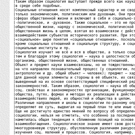
|Таким образом социология выступает прежде всего как наука
|в среде себе подобных.                                   
|Социальные отношения носят комплексный характер и не свод
|только экономическим, политическим или духовным. Они проя
|сферах общественной жизни и включают в себя и социально-э
|-политическое, и -духовное. Также социальное – это не про
|общественной жизни, наряду с экономической, политической 
|общественная жизнь в целом, взятая во взаимосвязи с дейст
|взаимодействием субъектов исторического развития. При это
|«социальное» шире понятия «социальные отношения», посколь
|кроме социальных отношений и социальную структуру, и соци
|социальные институты и пр.                               
|Социология изучает не всё и вся в обществе, а только соци
|тем и благодаря этому социология – наука о целостности об
|организма, общественной жизни, общественных отношений.   
|Объект и предмет науки взаимосвязаны, но не тождественны:
|на что направлен познавательный процесс (у социологии, пс
|антропологии и др. общий объект – человек); предмет – хар
|для данной науки элементы и стороны в её объекте, их связ
|выведенный на их основе соответствующий специфический ряд
|закономерностей. Таким образом, социология – наука об общ
|соц. свойствах и закономерностях организации, функциониро
|общества, путях, формах и методах их реализации в действи
|взаимодействиях людей, их общностей и общества в целом.  
|Различные направления и школы в социологии по-разному опр
|определяют ее суть, выдвигая на первый план те или иные с
|Еще не достигнуто единство мнений по вопросу об определен
|социологии, нельзя не отметить, что особенно за последние
|наметилась общая тенденция к сближению позиций на основе 
|взаимообогащения. Социологическое знание имеет свою доста
|многоуровневую структуру, обусловленную различием ракурсо
|изучения соц. явлений и процессов. Социология, например, 