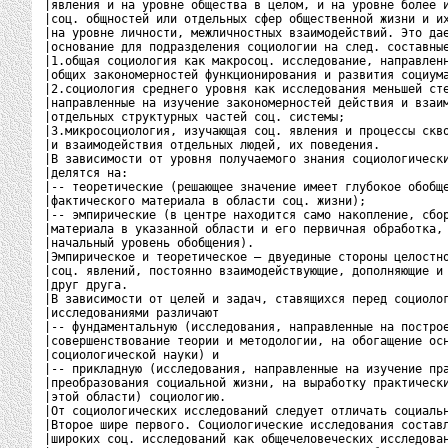
|явления и на уровне общества в целом, и на уровне более и
|соц. общностей или отдельных сфер общественной жизни и их
|на уровне личности, межличностных взаимодействий. Это дае
|основание для подразделения социологии на след. составные
|1.общая социология как макросоц. исследование, направленн
|общих закономерностей функционирования и развития социума
|2.социология среднего уровня как исследования меньшей сте
|направленные на изучение закономерностей действия и взаим
|отдельных структурных частей соц. системы;               
|3.микросоциология, изучающая соц. явления и процессы скво
|и взаимодействия отдельных людей, их поведения.          
|В зависимости от уровня получаемого знания социологически
|делятся на:                                              
|-- теоретические (решающее значение имеет глубокое обобще
|фактического материала в области соц. жизни);            
|-- эмпирические (в центре находится само накопление, сбор
|материала в указанной области и его первичная обработка, 
|начальный уровень обобщения).                            
|Эмпирическое и теоретическое – двуединые стороны целостно
|соц. явлений, постоянно взаимодействующие, дополняющие и 
|друг друга.                                              
|В зависимости от целей и задач, ставящихся перед социолог
|исследованиями различают                                 
|-- фундаментальную (исследования, направленные на построе
|совершенствование теории и методологии, на обогащение осн
|социологической науки) и                                 
|-- прикладную (исследования, направленные на изучение пра
|преобразования социальной жизни, на выработку практически
|этой области) социологию.                                
|От социологических исследований следует отличать социальн
|Второе шире первого. Социологические исследования составл
|широких соц. исследований как общечеловеческих исследован