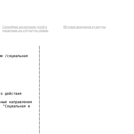
Специфика воспитания детей в
Игровая концепция культуры
различных по структуре семьях
                  |

                  |

и /социальная     |

                  |

                  |

                  |

                  |

                  |

                  |

                  |

                  |

о действия        |

                  |

ные направления   |

 "Социальная и    |

                  |

                  |

                  |

                  |

                  |

                  |
