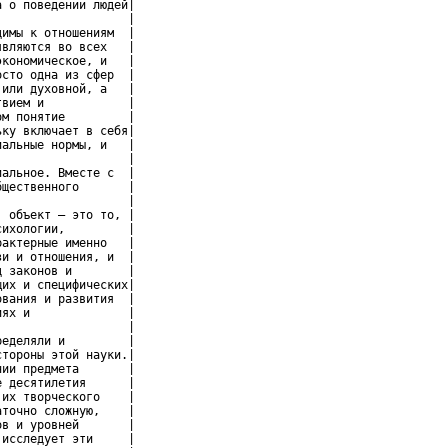
 о поведении людей|

                  |

имы к отношениям  |

вляются во всех   |

кономическое, и   |

сто одна из сфер  |

или духовной, а   |

вием и            |

м понятие         |

ку включает в себя|

альные нормы, и   |

                  |

альное. Вместе с  |

щественного       |

                  |

 объект – это то, |

ихологии,         |

актерные именно   |

и и отношения, и  |

 законов и        |

их и специфических|

вания и развития  |

ях и              |

                  |

еделяли и         |

тороны этой науки.|

ии предмета       |

 десятилетия      |

их творческого    |

точно сложную,    |

в и уровней       |

исследует эти     |
