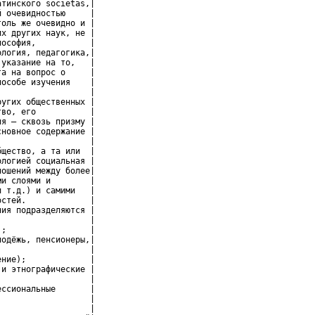
тинского societas,|

 очевидностью     |

оль же очевидно и |

х других наук, не |

ософия,           |

логия, педагогика,|

указание на то,   |

а на вопрос о     |

особе изучения    |

                  |

угих общественных |

во, его           |

я – сквозь призму |

новное содержание |

                  |

щество, а та или  |

логией социальная |

ошений между более|

и слоями и        |

 т.д.) и самими   |

стей.             |

ия подразделяются |

                  |

;                 |

одёжь, пенсионеры,|

                  |

ние);             |

и этнографические |

                  |

ссиональные       |

                  |

                  |
